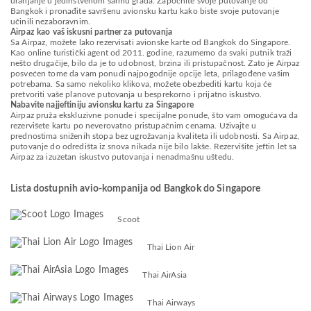
uranjanje u jedinstvenom šarmu grada. Započnite svoje putovanje od
Bangkok i pronađite savršenu avionsku kartu kako biste svoje putovanje
učinili nezaboravnim.
Airpaz kao vaš iskusni partner za putovanja
Sa Airpaz, možete lako rezervisati avionske karte od Bangkok do Singapore.
Kao online turistički agent od 2011. godine, razumemo da svaki putnik traži
nešto drugačije, bilo da je to udobnost, brzina ili pristupačnost. Zato je Airpaz
posvećen tome da vam ponudi najpogodnije opcije leta, prilagođene vašim
potrebama. Sa samo nekoliko klikova, možete obezbediti kartu koja će
pretvoriti vaše planove putovanja u besprekorno i prijatno iskustvo.
Nabavite najjeftiniju avionsku kartu za Singapore
Airpaz pruža ekskluzivne ponude i specijalne ponude, što vam omogućava da
rezervišete kartu po neverovatno pristupačnim cenama. Uživajte u
prednostima sniženih stopa bez ugrožavanja kvaliteta ili udobnosti. Sa Airpaz,
putovanje do odredišta iz snova nikada nije bilo lakše. Rezervišite jeftin let sa
Airpaz za izuzetan iskustvo putovanja i nenadmašnu uštedu.
Lista dostupnih avio-kompanija od Bangkok do Singapore
Scoot
Thai Lion Air
Thai AirAsia
Thai Airways