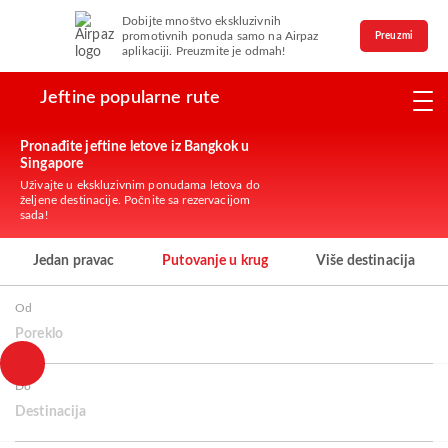
Dobijte mnoštvo ekskluzivnih
promotivnih ponuda samo na Airpaz
Preuzmi
aplikaciji. Preuzmite je odmah!
Jeftine popularne rute
Pronađite jeftine letove iz Bangkok u
Singapore
Uživajte u ekskluzivnim ponudama letova do
željene destinacije. Počnite sa rezervacijom
sada!
Jedan pravac
Putovanje u krug
Više destinacija
Od
Poreklo
Do
Destinacija