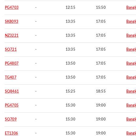
PG4703
-
12:15
15:50
Bang
SK8093
-
13:35
17:05
Bang
NZ3221
-
13:35
17:05
Bang
SQ721
-
13:35
17:05
Bang
PG4807
-
13:50
17:05
Bang
TG407
-
13:50
17:05
Bang
SQ8461
-
15:25
18:55
Bang
PG4705
-
15:30
19:00
Bang
SQ709
-
15:30
19:00
Bang
ET1306
-
15:30
19:00
Bang