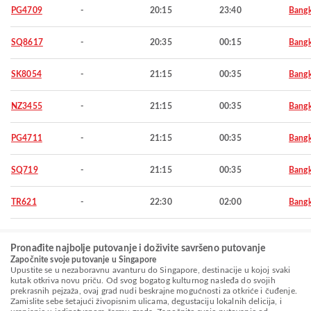
PG4709
-
20:15
23:40
Bang
SQ8617
-
20:35
00:15
Bang
SK8054
-
21:15
00:35
Bang
NZ3455
-
21:15
00:35
Bang
PG4711
-
21:15
00:35
Bang
SQ719
-
21:15
00:35
Bang
TR621
-
22:30
02:00
Bang
Pronađite najbolje putovanje i doživite savršeno putovanje
Započnite svoje putovanje u Singapore
Upustite se u nezaboravnu avanturu do Singapore, destinacije u kojoj svaki
kutak otkriva novu priču. Od svog bogatog kulturnog nasleđa do svojih
prekrasnih pejzaža, ovaj grad nudi beskrajne mogućnosti za otkriće i čuđenje.
Zamislite sebe šetajući živopisnim ulicama, degustaciju lokalnih delicija, i