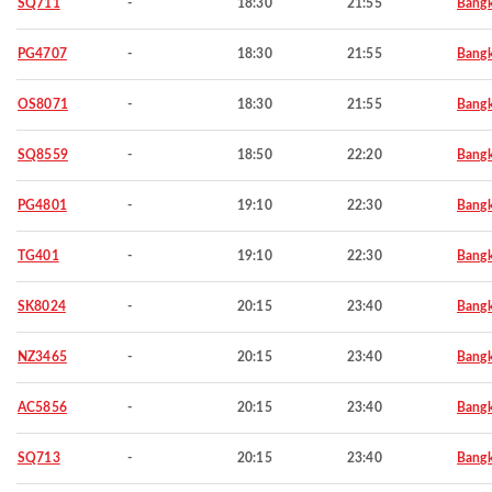
SQ711
-
18:30
21:55
Bang
PG4707
-
18:30
21:55
Bang
OS8071
-
18:30
21:55
Bang
SQ8559
-
18:50
22:20
Bang
PG4801
-
19:10
22:30
Bang
TG401
-
19:10
22:30
Bang
SK8024
-
20:15
23:40
Bang
NZ3465
-
20:15
23:40
Bang
AC5856
-
20:15
23:40
Bang
SQ713
-
20:15
23:40
Bang