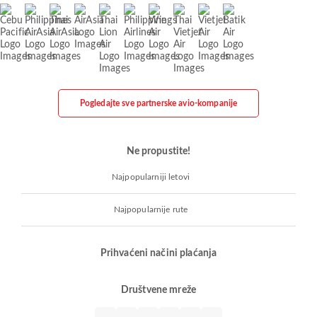
Pogledajte sve partnerske avio-kompanije
Ne propustite!
Najpopularniji letovi
Najpopularnije rute
Prihvaćeni načini plaćanja
Društvene mreže