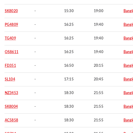
SK8020
-
15:30
19:00
Bang
PG4809
-
16:25
19:40
Bang
TG409
-
16:25
19:40
Bang
OS8611
-
16:25
19:40
Bang
FD351
-
16:50
20:15
Bang
SL104
-
17:15
20:45
Bang
NZ3453
-
18:30
21:55
Bang
SK8004
-
18:30
21:55
Bang
AC5858
-
18:30
21:55
Bang