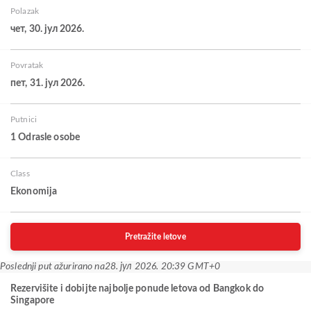
Polazak
чет, 30. јул 2026.
Povratak
пет, 31. јул 2026.
Putnici
1 Odrasle osobe
Class
Ekonomija
Pretražite letove
Poslednji put ažurirano na
28. јул 2026. 20:39 GMT+0
Rezervišite i dobijte najbolje ponude letova od Bangkok do
Singapore