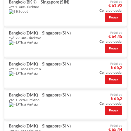
Bangkok (BKK)
Singapore (SIN)
Počni od
€ 61,92
чет 1. окт
Direktno
Cena po osobi
Scoot
Knjiga
Bangkok (DMK)
Singapore (SIN)
Počni od
€ 64,45
суб 29. авг
Direktno
Cena po osobi
Thai AirAsia
Knjiga
Bangkok (DMK)
Singapore (SIN)
Počni od
€ 65,2
чет 20. авг
Direktno
Cena po osobi
Thai AirAsia
Knjiga
Bangkok (DMK)
Singapore (SIN)
Počni od
€ 65,2
уто 1. сеп
Direktno
Cena po osobi
Thai AirAsia
Knjiga
Bangkok (DMK)
Singapore (SIN)
Počni od
€ 65,44