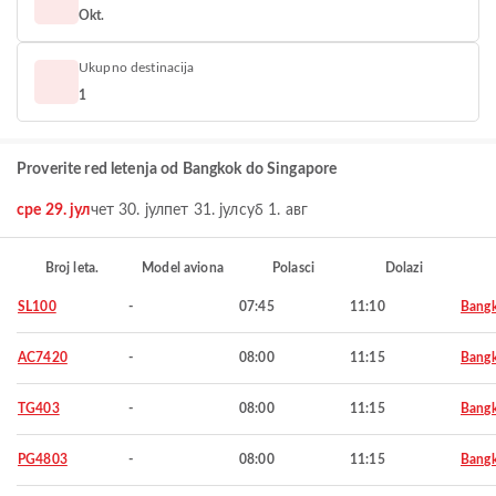
Okt.
Ukupno destinacija
1
Proverite red letenja od Bangkok do Singapore
сре 29. јул
чет 30. јул
пет 31. јул
суб 1. авг
Broj leta.
Model aviona
Polasci
Dolazi
SL100
-
07:45
11:10
Bang
AC7420
-
08:00
11:15
Bang
TG403
-
08:00
11:15
Bang
PG4803
-
08:00
11:15
Bang