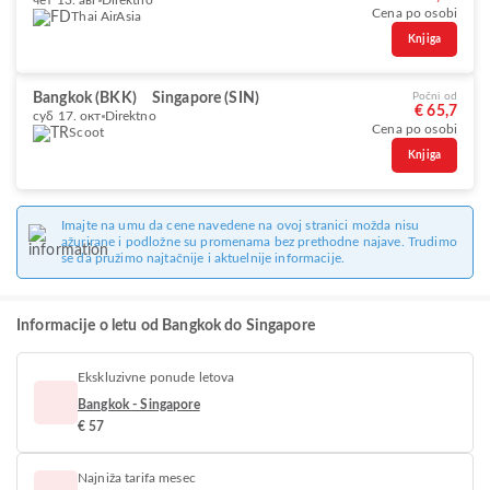
чет 13. авг
Direktno
Cena po osobi
Thai AirAsia
Knjiga
Bangkok (BKK)
Singapore (SIN)
Počni od
€ 65,7
суб 17. окт
Direktno
Cena po osobi
Scoot
Knjiga
Imajte na umu da cene navedene na ovoj stranici možda nisu
ažurirane i podložne su promenama bez prethodne najave. Trudimo
se da pružimo najtačnije i aktuelnije informacije.
Informacije o letu od Bangkok do Singapore
Ekskluzivne ponude letova
Bangkok - Singapore
€ 57
Najniža tarifa mesec