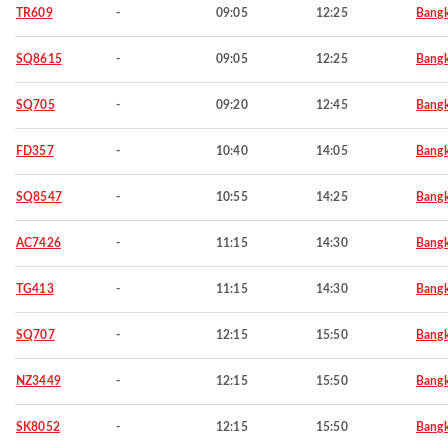
TR609
-
09:05
12:25
Bang
SQ8615
-
09:05
12:25
Bang
SQ705
-
09:20
12:45
Bang
FD357
-
10:40
14:05
Bang
SQ8547
-
10:55
14:25
Bang
AC7426
-
11:15
14:30
Bang
TG413
-
11:15
14:30
Bang
SQ707
-
12:15
15:50
Bang
NZ3449
-
12:15
15:50
Bang
SK8052
-
12:15
15:50
Bang