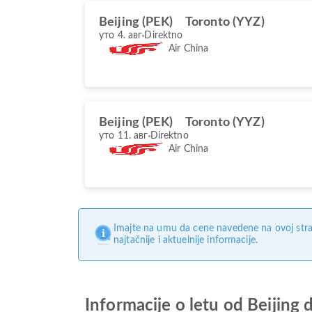
Beijing (PEK)
Toronto (YYZ)
уто 4. авг
Direktno
Air China
Beijing (PEK)
Toronto (YYZ)
уто 11. авг
Direktno
Air China
Imajte na umu da cene navedene na ovoj stra
najtačnije i aktuelnije informacije.
Informacije o letu od Beijing 