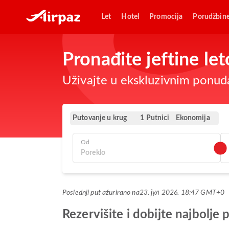
Let
Hotel
Promocija
Porudžbin
Pronađite jeftine let
Uživajte u ekskluzivnim ponuda
Putovanje u krug
Ekonomija
1 Putnici
Od
Poslednji put ažurirano na
23. јул 2026. 18:47 GMT+0
Rezervišite i dobijte najbolje