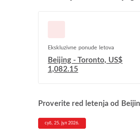
Ekskluzivne ponude letova
Beijing - Toronto, US$
1,082.15
Proverite red letenja od Beiji
суб, 25. јул 2026.