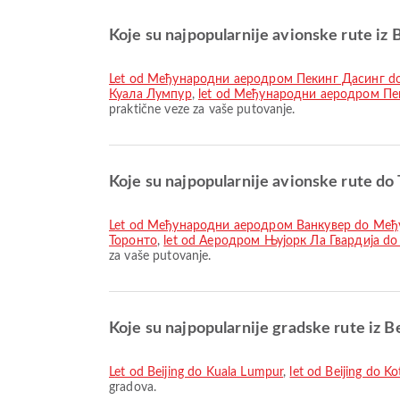
Koje su najpopularnije avionske rute iz 
let od Међународни аеродром Пекинг Дасинг 
Куала Лумпур
,
let od Међународни аеродром Пе
praktične veze za vaše putovanje.
Koje su najpopularnije avionske rute do
let od Међународни аеродром Ванкувер do Ме
Торонто
,
let od Аеродром Њујорк Ла Гвардија 
za vaše putovanje.
Koje su najpopularnije gradske rute iz B
let od Beijing do Kuala Lumpur
,
let od Beijing do K
gradova.