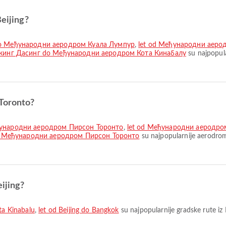
Beijing?
do Међународни аеродром Куала Лумпур
,
let od Међународни аеро
кинг Дасинг do Међународни аеродром Кота Кинабалу
su najpopula
 Toronto?
ђународни аеродром Пирсон Торонто
,
let od Међународни аеродр
do Међународни аеродром Пирсон Торонто
su najpopularnije aerodrom
eijing?
ota Kinabalu
,
let od Beijing do Bangkok
su najpopularnije gradske rute iz 