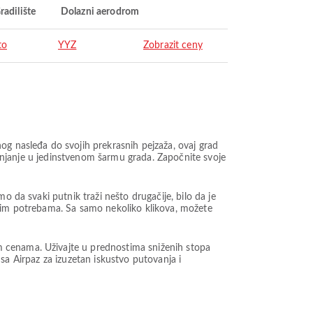
radilište
Dolazni aerodrom
to
YYZ
Zobrazit ceny
og nasleđa do svojih prekrasnih pejzaža, ovaj grad
uranjanje u jedinstvenom šarmu grada. Započnite svoje
o da svaki putnik traži nešto drugačije, bilo da je
ašim potrebama. Sa samo nekoliko klikova, možete
m cenama. Uživajte u prednostima sniženih stopa
t sa Airpaz za izuzetan iskustvo putovanja i