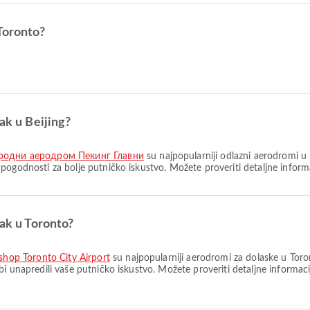
Toronto?
ak u Beijing?
одни аеродром Пекинг Главни
su najpopularniji odlazni aerodromi u 
pogodnosti za bolje putničko iskustvo. Možete proveriti detaljne informa
zak u Toronto?
ishop Toronto City Airport
su najpopularniji aerodromi za dolaske u Toro
i unapredili vaše putničko iskustvo. Možete proveriti detaljne informac