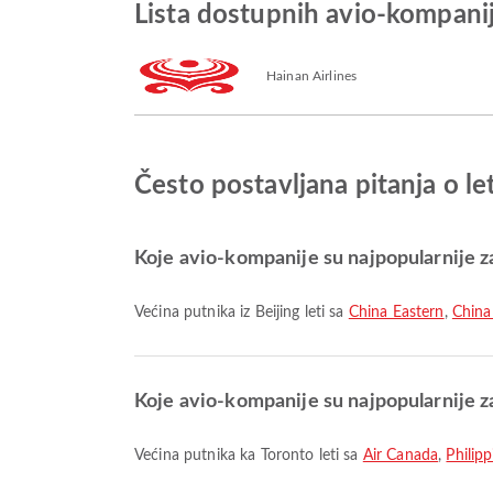
Lista dostupnih avio-kompanij
Hainan Airlines
Često postavljana pitanja o le
Koje avio-kompanije su najpopularnije za 
Većina putnika iz Beijing leti sa
China Eastern
,
China
Koje avio-kompanije su najpopularnije z
Većina putnika ka Toronto leti sa
Air Canada
,
Philipp