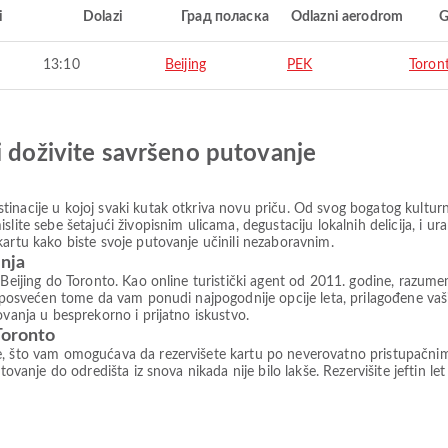
i
Dolazi
Град поласка
Odlazni aerodrom
G
13:10
Beijing
PEK
Toron
i doživite savršeno putovanje
inacije u kojoj svaki kutak otkriva novu priču. Od svog bogatog kulturn
slite sebe šetajući živopisnim ulicama, degustaciju lokalnih delicija, i 
kartu kako biste svoje putovanje učinili nezaboravnim.
anja
 Beijing do Toronto. Kao online turistički agent od 2011. godine, razumem
az posvećen tome da vam ponudi najpogodnije opcije leta, prilagođene v
ovanja u besprekorno i prijatno iskustvo.
Toronto
e, što vam omogućava da rezervišete kartu po neverovatno pristupačni
tovanje do odredišta iz snova nikada nije bilo lakše. Rezervišite jeftin le