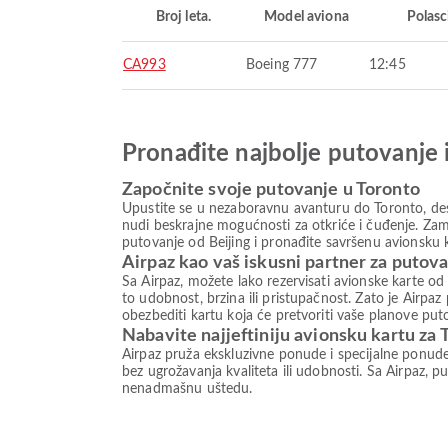
Broj leta.
Model aviona
Polasc
CA993
Boeing 777
12:45
Pronađite najbolje putovanje 
Započnite svoje putovanje u Toronto
Upustite se u nezaboravnu avanturu do Toronto, dest
nudi beskrajne mogućnosti za otkriće i čuđenje. Zami
putovanje od Beijing i pronađite savršenu avionsku 
Airpaz kao vaš iskusni partner za putov
Sa Airpaz, možete lako rezervisati avionske karte od
to udobnost, brzina ili pristupačnost. Zato je Airp
obezbediti kartu koja će pretvoriti vaše planove put
Nabavite najjeftiniju avionsku kartu za 
Airpaz pruža ekskluzivne ponude i specijalne ponud
bez ugrožavanja kvaliteta ili udobnosti. Sa Airpaz, pu
nenadmašnu uštedu.