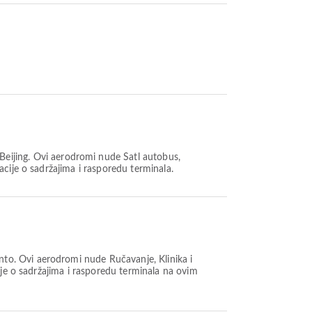
Beijing. Ovi aerodromi nude Šatl autobus,
cije o sadržajima i rasporedu terminala.
nto. Ovi aerodromi nude Ručavanje, Klinika i
ije o sadržajima i rasporedu terminala na ovim