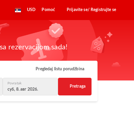
USD
Pomoć
Prijavite se/ Registrujte se
sa rezervacijom sada!
Pregledaj listu porudžbina
Povratak
Pretraga
суб, 8. авг 2026.