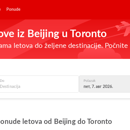
e
Ponude
ove iz Beijing u Toronto
ma letova do željene destinacije. Počnite 
Do
Polazak
пет, 7. авг 2026.
 ponude letova od Beijing do Toronto