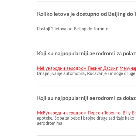
Koliko letova je dostupno od Beijing do 
Postoji 2 letova od Beijing do Toronto.
Koji su najpopularniji aerodromi za polaz
Међународни аеродром Пекинг Дасинг
,
Међунар
Iznajmljivanje automobila, Ručavanje i mnoge druge 
Koji su najpopularniji aerodromi za dola
Међународни аеродром Пирсон Торонто
,
Billy B
apoteke, Soba za bebe i brojne druge sadržaje kako b
aerodromima.