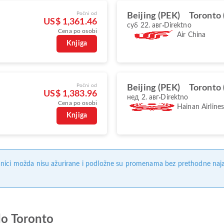
Počni od
Beijing (PEK)
Toronto 
US$ 1,361.46
суб 22. авг
Direktno
Cena po osobi
Air China
Knjiga
Počni od
Beijing (PEK)
Toronto 
US$ 1,383.96
нед 2. авг
Direktno
Cena po osobi
Hainan Airline
Knjiga
nici možda nisu ažurirane i podložne su promenama bez prethodne naj
do Toronto