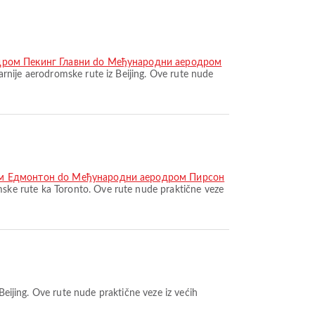
дром Пекинг Главни do Међународни аеродром
rnije aerodromske rute iz Beijing. Ove rute nude
ом Eдмонтон do Међународни аеродром Пирсон
ske rute ka Toronto. Ove rute nude praktične veze
Beijing. Ove rute nude praktične veze iz većih