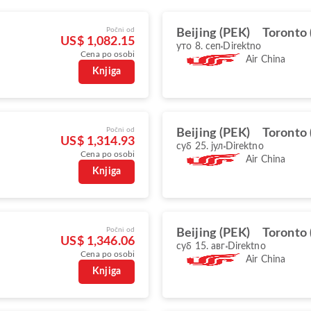
Počni od
Beijing (PEK)
Toronto 
US$ 1,082.15
уто 8. сеп
Direktno
Cena po osobi
Air China
Knjiga
Počni od
Beijing (PEK)
Toronto 
US$ 1,314.93
суб 25. јул
Direktno
Cena po osobi
Air China
Knjiga
Počni od
Beijing (PEK)
Toronto 
US$ 1,346.06
суб 15. авг
Direktno
Cena po osobi
Air China
Knjiga