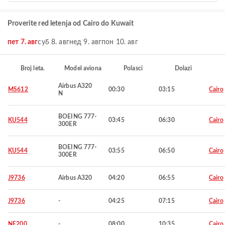
Proverite red letenja od Cairo do Kuwait
пет 7. авг
суб 8. авг
нед 9. авг
пон 10. авг
Broj leta.
Model aviona
Polasci
Dolazi
Airbus A320
MS612
00:30
03:15
Cairo
N
BOEING 777-
KU544
03:45
06:30
Cairo
300ER
BOEING 777-
KU544
03:55
06:50
Cairo
300ER
J9736
Airbus A320
04:20
06:55
Cairo
J9736
-
04:25
07:15
Cairo
NE200
-
08:00
10:35
Cairo