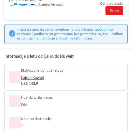
уто 15. сеп
Direktno
Cena po osobi
Jazeera Airways
Knjiga
Imajte na umu da cene navedene na ovoj stranici možda nisu
ažurirane i podložne su promenama bez prethodne najave. Trudimo
se da pružimo najtačnije i aktuelnije informacije.
Informacije o letu od Cairo do Kuwait
Ekskluzivne ponude letova
Cairo - Kuwait
US$ 143.9
Najniža tarifa mesec
Okt.
Ukupno destinacija
1