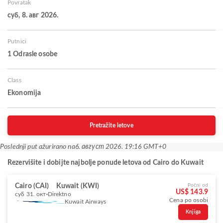
Povratak
суб, 8. авг 2026.
Putnici
1 Odrasle osobe
Class
Ekonomija
Pretražite letove
Poslednji put ažurirano na
6. август 2026. 19:16 GMT+0
Rezervišite i dobijte najbolje ponude letova od Cairo do Kuwait
Cairo (CAI)
Kuwait (KWI)
Počni od
US$ 143.9
суб 31. окт
Direktno
Cena po osobi
Kuwait Airways
Knjiga