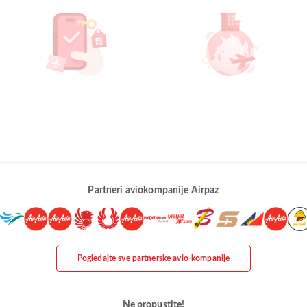
Partneri aviokompanije Airpaz
Pogledajte sve partnerske avio-kompanije
Ne propustite!