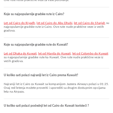
Ove rute nude praktične veze za vaše putovanje.
Koje su najpopularnije gradske rute iz Cairo?
let od Cairo do Riyadh
,
let od Cairo do Abu Dhabi
,
let od Cairo do Sharjah
su
najpopularnije gradske rute iz Cairo. Ove rute nude praktične veze iz većih
gradova.
Koje su najpopularnije gradske rute do Kuwait?
let od Dhaka do Kuwait
,
let od Manila do Kuwait
,
let od Colombo do Kuwait
su najpopularnije gradske rute ka Kuwait. Ove rute nude praktične veze iz
većih gradova.
U koliko sati polazi najraniji let iz Cairo prema Kuwait?
Najraniji let iz Cairo za Kuwait sa kompanijom Jazeera Airways polazi u 01:25.
Ovaj red letenja možete proveriti i uporediti sa drugim dostupnim opcijama
leta na Airpazu.
U koliko sati polazi poslednji let od Cairo do Kuwait koristeći ?