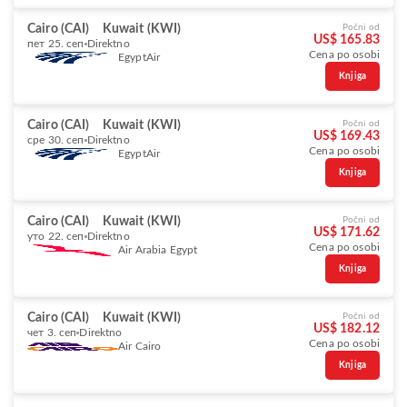
Cairo (CAI)
Kuwait (KWI)
Počni od
US$ 165.83
пет 25. сеп
Direktno
Cena po osobi
EgyptAir
Knjiga
Cairo (CAI)
Kuwait (KWI)
Počni od
US$ 169.43
сре 30. сеп
Direktno
Cena po osobi
EgyptAir
Knjiga
Cairo (CAI)
Kuwait (KWI)
Počni od
US$ 171.62
уто 22. сеп
Direktno
Cena po osobi
Air Arabia Egypt
Knjiga
Cairo (CAI)
Kuwait (KWI)
Počni od
US$ 182.12
чет 3. сеп
Direktno
Cena po osobi
Air Cairo
Knjiga