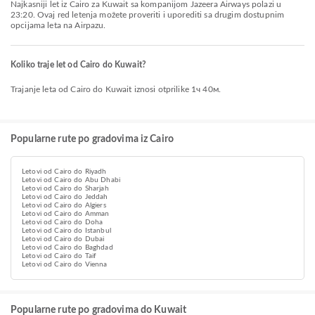
Najkasniji let iz Cairo za Kuwait sa kompanijom Jazeera Airways polazi u
23:20. Ovaj red letenja možete proveriti i uporediti sa drugim dostupnim
opcijama leta na Airpazu.
Koliko traje let od Cairo do Kuwait?
Trajanje leta od Cairo do Kuwait iznosi otprilike 1ч 40м.
Popularne rute po gradovima iz Cairo
Letovi od Cairo do Riyadh
Letovi od Cairo do Abu Dhabi
Letovi od Cairo do Sharjah
Letovi od Cairo do Jeddah
Letovi od Cairo do Algiers
Letovi od Cairo do Amman
Letovi od Cairo do Doha
Letovi od Cairo do Istanbul
Letovi od Cairo do Dubai
Letovi od Cairo do Baghdad
Letovi od Cairo do Taif
Letovi od Cairo do Vienna
Popularne rute po gradovima do Kuwait