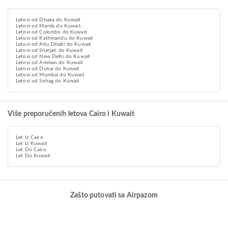
Letovi od Dhaka do Kuwait
Letovi od Manila do Kuwait
Letovi od Colombo do Kuwait
Letovi od Kathmandu do Kuwait
Letovi od Abu Dhabi do Kuwait
Letovi od Sharjah do Kuwait
Letovi od New Delhi do Kuwait
Letovi od Amman do Kuwait
Letovi od Dubai do Kuwait
Letovi od Mumbai do Kuwait
Letovi od Sohag do Kuwait
Više preporučenih letova Cairo i Kuwait
Let Iz Cairo
Let Iz Kuwait
Let Do Cairo
Let Do Kuwait
Zašto putovati sa Airpazom