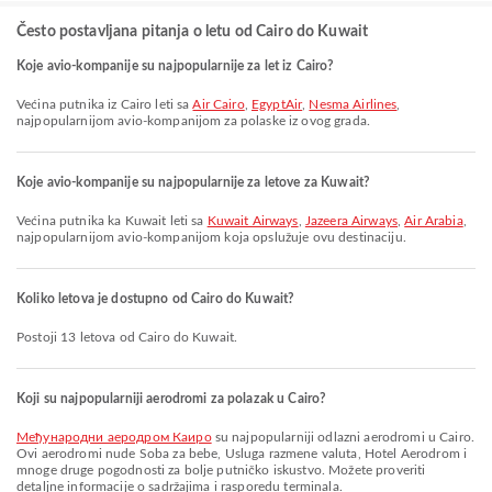
Često postavljana pitanja o letu od Cairo do Kuwait
Koje avio-kompanije su najpopularnije za let iz Cairo?
Većina putnika iz Cairo leti sa
Air Cairo
,
EgyptAir
,
Nesma Airlines
,
najpopularnijom avio-kompanijom za polaske iz ovog grada.
Koje avio-kompanije su najpopularnije za letove za Kuwait?
Većina putnika ka Kuwait leti sa
Kuwait Airways
,
Jazeera Airways
,
Air Arabia
,
najpopularnijom avio-kompanijom koja opslužuje ovu destinaciju.
Koliko letova je dostupno od Cairo do Kuwait?
Postoji 13 letova od Cairo do Kuwait.
Koji su najpopularniji aerodromi za polazak u Cairo?
Међународни аеродром Каиро
su najpopularniji odlazni aerodromi u Cairo.
Ovi aerodromi nude Soba za bebe, Usluga razmene valuta, Hotel Aerodrom i
mnoge druge pogodnosti za bolje putničko iskustvo. Možete proveriti
detaljne informacije o sadržajima i rasporedu terminala.