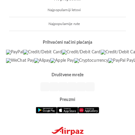
Najpopularniji letovi
Najpopularnije rute
Prihvaćeni načini plaćanja
Društvene mreže
Preuzmi