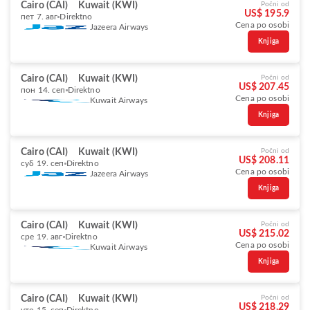
Cairo (CAI)
Kuwait (KWI)
Počni od
US$ 195.9
пет 7. авг
Direktno
Cena po osobi
Jazeera Airways
Knjiga
Cairo (CAI)
Kuwait (KWI)
Počni od
US$ 207.45
пон 14. сеп
Direktno
Cena po osobi
Kuwait Airways
Knjiga
Cairo (CAI)
Kuwait (KWI)
Počni od
US$ 208.11
суб 19. сеп
Direktno
Cena po osobi
Jazeera Airways
Knjiga
Cairo (CAI)
Kuwait (KWI)
Počni od
US$ 215.02
сре 19. авг
Direktno
Cena po osobi
Kuwait Airways
Knjiga
Cairo (CAI)
Kuwait (KWI)
Počni od
US$ 218.29