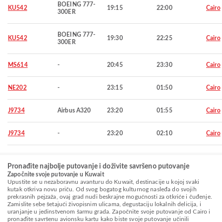
BOEING 777-
KU542
19:15
22:00
Cairo
300ER
BOEING 777-
KU542
19:30
22:25
Cairo
300ER
MS614
-
20:45
23:30
Cairo
NE202
-
23:15
01:50
Cairo
J9734
Airbus A320
23:20
01:55
Cairo
J9734
-
23:20
02:10
Cairo
Pronađite najbolje putovanje i doživite savršeno putovanje
Započnite svoje putovanje u Kuwait
Upustite se u nezaboravnu avanturu do Kuwait, destinacije u kojoj svaki
kutak otkriva novu priču. Od svog bogatog kulturnog nasleđa do svojih
prekrasnih pejzaža, ovaj grad nudi beskrajne mogućnosti za otkriće i čuđenje.
Zamislite sebe šetajući živopisnim ulicama, degustaciju lokalnih delicija, i
uranjanje u jedinstvenom šarmu grada. Započnite svoje putovanje od Cairo i
pronađite savršenu avionsku kartu kako biste svoje putovanje učinili