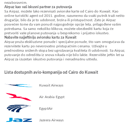
nezaboravnim.
Airpaz kao vaš iskusni partner za putovanja
Sa Airpaz, možete lako rezervisati avionske karte od Cairo do Kuwait. Kao
online turistički agent od 2011. godine, razumemo da svaki putnik traži nešto
drugačije, bilo da je to udobnost, brzina ili pristupačnost. Zato je Airpaz
posvećen tome da vam ponudi najpogodnije opcije leta, prilagođene vašim
potrebama. Sa samo nekoliko klikova, možete obezbediti kartu koja će
pretvoriti vaše planove putovanja u besprekorno i prijatno iskustvo.
Nabavite najjeftiniju avionsku kartu za Kuwait
Airpaz pruža ekskluzivne ponude i specijalne ponude, što vam omogućava da
rezervišete kartu po neverovatno pristupačnim cenama. Uživajte u
prednostima sniženih stopa bez ugrožavanja kvaliteta ili udobnosti. Sa Airpaz,
putovanje do odredišta iz snova nikada nije bilo lakše. Rezervišite jeftin let sa
Airpaz za izuzetan iskustvo putovanja i nenadmašnu uštedu.
Lista dostupnih avio-kompanija od Cairo do Kuwait
Kuwait Airways
Air Arabia Egypt
EgyptAir
Jazeera Airways