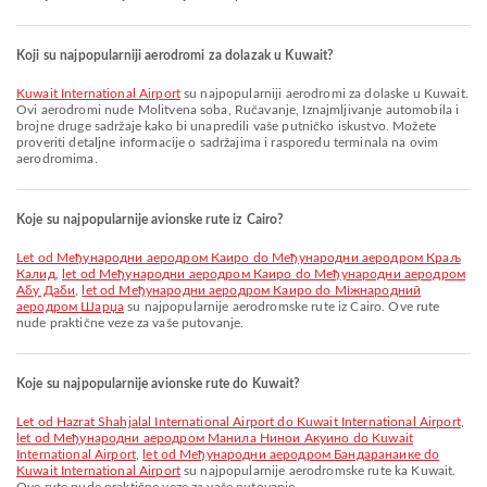
Koji su najpopularniji aerodromi za dolazak u Kuwait?
Kuwait International Airport
su najpopularniji aerodromi za dolaske u Kuwait.
Ovi aerodromi nude Molitvena soba, Ručavanje, Iznajmljivanje automobila i
brojne druge sadržaje kako bi unapredili vaše putničko iskustvo. Možete
proveriti detaljne informacije o sadržajima i rasporedu terminala na ovim
aerodromima.
Koje su najpopularnije avionske rute iz Cairo?
let od Међународни аеродром Каиро do Међународни аеродром Краљ
Калид
,
let od Међународни аеродром Каиро do Међународни аеродром
Абу Даби
,
let od Међународни аеродром Каиро do Міжнародний
аеродром Шарџа
su najpopularnije aerodromske rute iz Cairo. Ove rute
nude praktične veze za vaše putovanje.
Koje su najpopularnije avionske rute do Kuwait?
let od Hazrat Shahjalal International Airport do Kuwait International Airport
,
let od Међународни аеродром Манила Нинои Акуино do Kuwait
International Airport
,
let od Међународни аеродром Бандаранаике do
Kuwait International Airport
su najpopularnije aerodromske rute ka Kuwait.