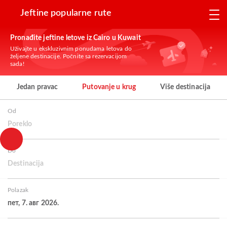
Jeftine popularne rute
Pronađite jeftine letove iz Cairo u Kuwait
Uživajte u ekskluzivnim ponudama letova do
željene destinacije. Počnite sa rezervacijom
sada!
Jedan pravac
Putovanje u krug
Više destinacija
Od
Poreklo
Do
Destinacija
Polazak
пет, 7. авг 2026.