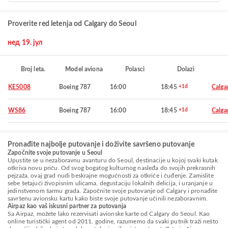
Proverite red letenja od Calgary do Seoul
нед 19. јул
Broj leta.
Model aviona
Polasci
Dolazi
KE5008
Boeing 787
16:00
18:45
+1d
Calga
WS86
Boeing 787
16:00
18:45
+1d
Calga
Pronađite najbolje putovanje i doživite savršeno putovanje
Započnite svoje putovanje u Seoul
Upustite se u nezaboravnu avanturu do Seoul, destinacije u kojoj svaki kutak
otkriva novu priču. Od svog bogatog kulturnog nasleđa do svojih prekrasnih
pejzaža, ovaj grad nudi beskrajne mogućnosti za otkriće i čuđenje. Zamislite
sebe šetajući živopisnim ulicama, degustaciju lokalnih delicija, i uranjanje u
jedinstvenom šarmu grada. Započnite svoje putovanje od Calgary i pronađite
savršenu avionsku kartu kako biste svoje putovanje učinili nezaboravnim.
Airpaz kao vaš iskusni partner za putovanja
Sa Airpaz, možete lako rezervisati avionske karte od Calgary do Seoul. Kao
online turistički agent od 2011. godine, razumemo da svaki putnik traži nešto