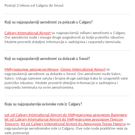
Postoji 2 letova od Calgary do Seoul.
Koji su najpopularniji aerodromi za polazak u Calgary?
Calgary International Airport
su najpopularniji odlazni aerodromi u Calgary.
Ovi aerodromi nude i mnoge druge pogodnosti za bolje putničko iskustvo.
Možete proveriti detaljne informacije o sadržajima i rasporedu terminala.
Koji su najpopularniji aerodromi za dolazak u Seoul?
Међународни аеродром Инчон
,
Gimpo International Airport
su
najpopularniji aerodromi za dolaske u Seoul. Ovi aerodromi nude Salon,
Salon, Usluga razmene valuta i brojne druge sadržaje kako bi unapredili vaše
putničko iskustvo. Možete proveriti detaljne informacije o sadržajima i
rasporedu terminala na ovim aerodromima.
Koje su najpopularnije avionske rute iz Calgary?
let od Calgary International Airport do Међународни аеродром Ванкувер
,
let od Calgary International Airport do Међународни аеродром Пирсон
Торонто
,
let od Calgary International Airport do Аеродром Токио Нарита
su
najpopularnije aerodromske rute iz Calgary. Ove rute nude praktične veze za
vaše putovanje.