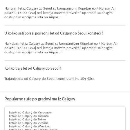
Najraniji let iz Calgary za Seoul sa kompanijom Коријан ер / Korean Air
polazi u 16:00. Ovaj red letenja možete proveriti i uporediti sa drugim
dostupnim opcijama leta na Airpazu.
U koliko sati polazi poslednji let od Calgary do Seoul koristeći ?
Najkasniji let iz Calgary za Seoul sa kompanijom Коријан ер / Korean Air
polazi u 16:00. Ovaj red letenja možete proveriti i uporediti sa drugim
dostupnim opcijama leta na Airpazu.
Koliko traje let od Calgary do Seoul?
Trajanje leta od Calgary do Seoul iznosi otprilike 10ч 45м.
Popularne rute po gradovima iz Calgary
Letovi od Calgary do Vancouver
Letovi od Calgary do Toronto
Letovi od Calgary do Tokyo
Letovi od Calgary do Victoria
Letovi od Calgary do Winnipeg