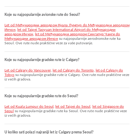
Koje su najpopularnije avionske rute do Seoul?
let od Међународни аеродром Куала Лумпур do Међународни аеродром
Инчон
,
let od Taipei Taoyuan International Airport do Међународни
аеродром Инчон
,
let od Међународни аеродром Сингапур Чанги do
Међународни аеродром Инчон
su najpopularnije aerodromske rute ka
Seoul. Ove rute nude praktične veze za vaše putovanje.
Koje su najpopularnije gradske rute iz Calgary?
let od Calgary do Vancouver
,
let od Calgary do Toronto
,
let od Calgary do
Tokyo
su najpopularnije gradske rute iz Calgary. Ove rute nude praktične veze
iz većih gradova.
Koje su najpopularnije gradske rute do Seoul?
let od Kuala Lumpur do Seoul
,
let od Taipei do Seoul
,
let od Singapore do
Seoul
su najpopularnije gradske rute ka Seoul. Ove rute nude praktične veze
iz većih gradova.
U koliko sati polazi najraniji let iz Calgary prema Seoul?