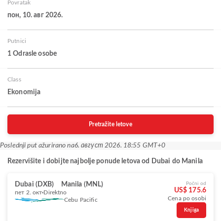
Povratak
пон, 10. авг 2026.
Putnici
1 Odrasle osobe
Class
Ekonomija
Pretražite letove
Poslednji put ažurirano na
6. август 2026. 18:55 GMT+0
Rezervišite i dobijte najbolje ponude letova od Dubai do Manila
Dubai (DXB)
Manila (MNL)
Počni od
US$ 175.6
пет 2. окт
Direktno
Cena po osobi
Cebu Pacific
Knjiga