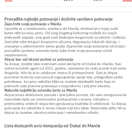
Pronađite najbolje putovanje i doživite savršeno putovanje
Započnite svoje putovanje u Manila
Upustite se u nezaboravnu avanturu do Manila, destinacije u kojoj svaki
kutak otkriva novu priču. Od svog bogatog kulturnog nasleđa do svojih
prekrasnih pejzaža, ovaj grad nudi beskrajne mogućnosti za otkriće i čuđenje.
Zamislite sebe šetajući živopisnim ulicama, degustaciju lokalnih delicija, i
uranjanje u jedinstvenom šarmu grada. Započnite svoje putovanje od Dubai i
pronađite savršenu avionsku kartu kako biste svoje putovanje učinili
nezaboravnim.
Airpaz kao vaš iskusni partner za putovanja
Sa Airpaz, možete lako rezervisati avionske karte od Dubai do Manila. Kao
online turistički agent od 2011. godine, razumemo da svaki putnik traži nešto
drugačije, bilo da je to udobnost, brzina ili pristupačnost. Zato je Airpaz
posvećen tome da vam ponudi najpogodnije opcije leta, prilagođene vašim
potrebama. Sa samo nekoliko klikova, možete obezbediti kartu koja će
pretvoriti vaše planove putovanja u besprekorno i prijatno iskustvo.
Nabavite najjeftiniju avionsku kartu za Manila
Airpaz pruža ekskluzivne ponude i specijalne ponude, što vam omogućava da
rezervišete kartu po neverovatno pristupačnim cenama. Uživajte u
prednostima sniženih stopa bez ugrožavanja kvaliteta ili udobnosti. Sa Airpaz,
putovanje do odredišta iz snova nikada nije bilo lakše. Rezervišite jeftin let sa
Airpaz za izuzetan iskustvo putovanja i nenadmašnu uštedu.
Lista dostupnih avio-kompanija od Dubai do Manila