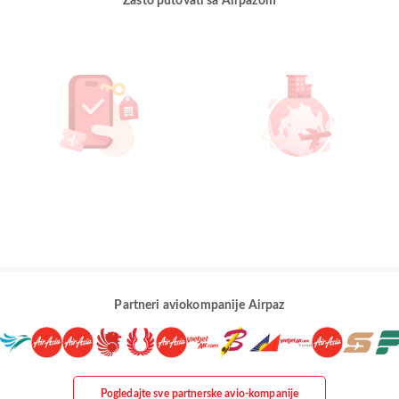
Zašto putovati sa Airpazom
Partneri aviokompanije Airpaz
Pogledajte sve partnerske avio-kompanije