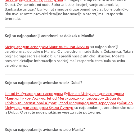
Меѓународниот аеродром Дубаи
su najpopularniji odlazni aerodromi u
Dubai. Ovi aerodromi nude Soba za bebe, Iznajmljivanje automobila,
Bankarske usluge / bankomat i mnoge druge pogodnosti za bolje putničko
iskustvo. Možete proveriti detaljne informacije o sadržajima i rasporedu
terminala.
Koji su najpopularniji aerodromi za dolazak u Manila?
Међународни аеродром Манила Нинои Акуино
su najpopularniji
aerodromi za dolaske u Manila. Ovi aerodromi nude Salon, Čekaonica, Taksi i
brojne druge sadržaje kako bi unapredili vaše putničko iskustvo. Možete
proveriti detaljne informacije o sadržajima i rasporedu terminala na ovim
aerodromima.
Koje su najpopularnije avionske rute iz Dubai?
let od Меѓународниот аеродром Дубаи do Међународни аеродром
Манила Нинои Акуино
,
let od Меѓународниот аеродром Дубаи do
Tribhuvan International Airport
,
let od Меѓународниот аеродром Дубаи do
Међународни аеродром Куала Лумпур
su najpopularnije aerodromske rute
iz Dubai. Ove rute nude praktične veze za vaše putovanje.
Koje su najpopularnije avionske rute do Manila?