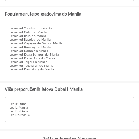
Popularne rute po gradovima do Manila
Letovi od Tacloban do Manila
Letovi od Cebu do Manila
Letovi od Iloilo do Manila
Letovi od Bacolod do Manila
Letovi od Cagayan de Oro do Manila
Letovi od Boracay do Manila
Letovi od Kalibo do Manila
Letovi od Kuala Lumpur do Manila
Letovi od Davao City do Manila
Letovi od Taipei do Manila
Letovi od Tagbilaran do Manila
Letovi od Kaohsiung do Manila
Više preporučenih letova Dubai i Manila
Let Iz Dubai
Let Iz Manila
Let Do Dubai
Let Do Manila