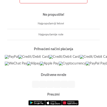
Ne propustite!
Najpopularniji letovi
Najpopularnije rute
Prihvaćeni načini plaćanja
Društvene mreže
Preuzmi