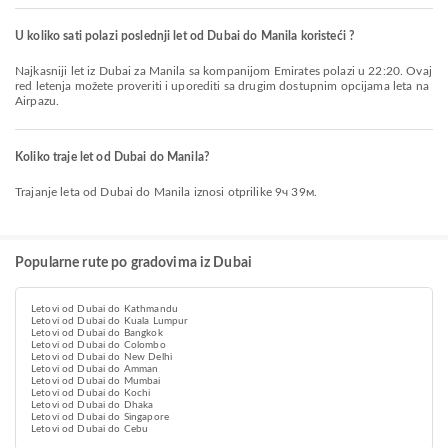
U koliko sati polazi poslednji let od Dubai do Manila koristeći ?
Najkasniji let iz Dubai za Manila sa kompanijom Emirates polazi u 22:20. Ovaj
red letenja možete proveriti i uporediti sa drugim dostupnim opcijama leta na
Airpazu.
Koliko traje let od Dubai do Manila?
Trajanje leta od Dubai do Manila iznosi otprilike 9ч 39м.
Popularne rute po gradovima iz Dubai
Letovi od Dubai do Kathmandu
Letovi od Dubai do Kuala Lumpur
Letovi od Dubai do Bangkok
Letovi od Dubai do Colombo
Letovi od Dubai do New Delhi
Letovi od Dubai do Amman
Letovi od Dubai do Mumbai
Letovi od Dubai do Kochi
Letovi od Dubai do Dhaka
Letovi od Dubai do Singapore
Letovi od Dubai do Cebu