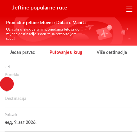
Jeftine popularne rute
Pronađite jeftine letove iz Dubai u Manila
Uživajte u ekskluzivnim ponudama letova do
željene destinacije. Počnite sa rezervacijom
sada!
Jedan pravac
Putovanje u krug
Više destinacija
Od
Poreklo
Do
Destinacija
Polazak
нед, 9. авг 2026.