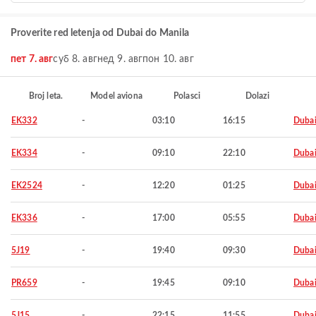
Proverite red letenja od Dubai do Manila
пет 7. авг
суб 8. авг
нед 9. авг
пон 10. авг
Broj leta.
Model aviona
Polasci
Dolazi
EK332
-
03:10
16:15
Duba
EK334
-
09:10
22:10
Duba
EK2524
-
12:20
01:25
Duba
EK336
-
17:00
05:55
Duba
5J19
-
19:40
09:30
Duba
PR659
-
19:45
09:10
Duba
5J15
-
22:15
11:55
Duba