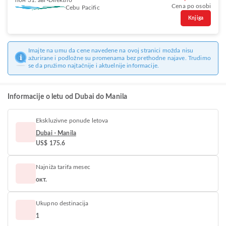
пон 31. авг
Direktno
Cena po osobi
Cebu Pacific
Knjiga
Imajte na umu da cene navedene na ovoj stranici možda nisu
ažurirane i podložne su promenama bez prethodne najave. Trudimo
se da pružimo najtačnije i aktuelnije informacije.
Informacije o letu od Dubai do Manila
Ekskluzivne ponude letova
Dubai - Manila
US$ 175.6
Najniža tarifa mesec
окт.
Ukupno destinacija
1