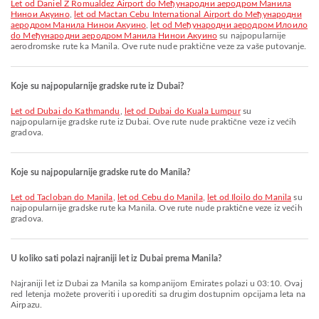
let od Daniel Z Romualdez Airport do Међународни аеродром Манила
Нинои Акуино
,
let od Mactan Cebu International Airport do Међународни
аеродром Манила Нинои Акуино
,
let od Међународни аеродром Илоило
do Међународни аеродром Манила Нинои Акуино
su najpopularnije
aerodromske rute ka Manila. Ove rute nude praktične veze za vaše putovanje.
Koje su najpopularnije gradske rute iz Dubai?
let od Dubai do Kathmandu
,
let od Dubai do Kuala Lumpur
su
najpopularnije gradske rute iz Dubai. Ove rute nude praktične veze iz većih
gradova.
Koje su najpopularnije gradske rute do Manila?
let od Tacloban do Manila
,
let od Cebu do Manila
,
let od Iloilo do Manila
su
najpopularnije gradske rute ka Manila. Ove rute nude praktične veze iz većih
gradova.
U koliko sati polazi najraniji let iz Dubai prema Manila?
Najraniji let iz Dubai za Manila sa kompanijom Emirates polazi u 03:10. Ovaj
red letenja možete proveriti i uporediti sa drugim dostupnim opcijama leta na
Airpazu.