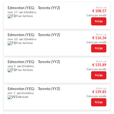
Edmonton (YEG)
Toronto (YYZ)
Počni od
€ 108,57
пон 17. авг
Direktno
Cena po osobi
Flair Airlines
Knjiga
Edmonton (YEG)
Toronto (YYZ)
Počni od
€ 116,34
пон 10. авг
Direktno
Cena po osobi
Flair Airlines
Knjiga
Edmonton (YEG)
Toronto (YYZ)
Počni od
€ 135,89
нед 9. авг
Direktno
Cena po osobi
Flair Airlines
Knjiga
Edmonton (YEG)
Toronto (YYZ)
Počni od
€ 139,85
пет 7. авг
Direktno
Cena po osobi
WestJet
Knjiga