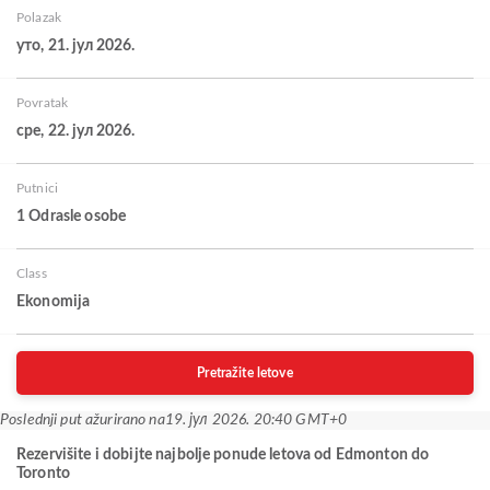
Polazak
уто, 21. јул 2026.
Povratak
сре, 22. јул 2026.
Putnici
1 Odrasle osobe
Class
Ekonomija
Pretražite letove
Poslednji put ažurirano na
19. јул 2026. 20:40 GMT+0
Rezervišite i dobijte najbolje ponude letova od Edmonton do
Toronto