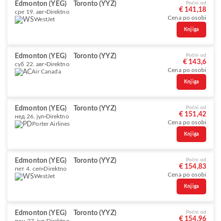
Edmonton (YEG)
Toronto (YYZ)
Počni od
€ 141,18
сре 19. авг
Direktno
Cena po osobi
WestJet
Knjiga
Edmonton (YEG)
Toronto (YYZ)
Počni od
€ 143,6
суб 22. авг
Direktno
Cena po osobi
Air Canada
Knjiga
Edmonton (YEG)
Toronto (YYZ)
Počni od
€ 151,42
нед 26. јул
Direktno
Cena po osobi
Porter Airlines
Knjiga
Edmonton (YEG)
Toronto (YYZ)
Počni od
€ 154,83
пет 4. сеп
Direktno
Cena po osobi
WestJet
Knjiga
Edmonton (YEG)
Toronto (YYZ)
Počni od
€ 154,96