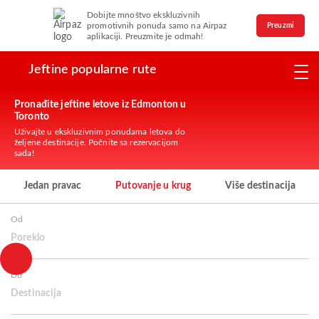
Dobijte mnoštvo ekskluzivnih
promotivnih ponuda samo na Airpaz
Preuzmi
aplikaciji. Preuzmite je odmah!
Jeftine popularne rute
Pronađite jeftine letove iz Edmonton u
Toronto
Uživajte u ekskluzivnim ponudama letova do
željene destinacije. Počnite sa rezervacijom
sada!
Jedan pravac
Putovanje u krug
Više destinacija
Od
Poreklo
Do
Destinacija