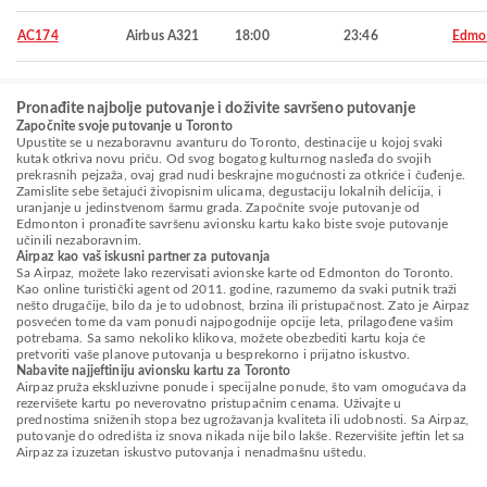
AC174
Airbus A321
18:00
23:46
Edmo
Pronađite najbolje putovanje i doživite savršeno putovanje
Započnite svoje putovanje u Toronto
Upustite se u nezaboravnu avanturu do Toronto, destinacije u kojoj svaki
kutak otkriva novu priču. Od svog bogatog kulturnog nasleđa do svojih
prekrasnih pejzaža, ovaj grad nudi beskrajne mogućnosti za otkriće i čuđenje.
Zamislite sebe šetajući živopisnim ulicama, degustaciju lokalnih delicija, i
uranjanje u jedinstvenom šarmu grada. Započnite svoje putovanje od
Edmonton i pronađite savršenu avionsku kartu kako biste svoje putovanje
učinili nezaboravnim.
Airpaz kao vaš iskusni partner za putovanja
Sa Airpaz, možete lako rezervisati avionske karte od Edmonton do Toronto.
Kao online turistički agent od 2011. godine, razumemo da svaki putnik traži
nešto drugačije, bilo da je to udobnost, brzina ili pristupačnost. Zato je Airpaz
posvećen tome da vam ponudi najpogodnije opcije leta, prilagođene vašim
potrebama. Sa samo nekoliko klikova, možete obezbediti kartu koja će
pretvoriti vaše planove putovanja u besprekorno i prijatno iskustvo.
Nabavite najjeftiniju avionsku kartu za Toronto
Airpaz pruža ekskluzivne ponude i specijalne ponude, što vam omogućava da
rezervišete kartu po neverovatno pristupačnim cenama. Uživajte u
prednostima sniženih stopa bez ugrožavanja kvaliteta ili udobnosti. Sa Airpaz,
putovanje do odredišta iz snova nikada nije bilo lakše. Rezervišite jeftin let sa
Airpaz za izuzetan iskustvo putovanja i nenadmašnu uštedu.