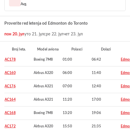
Avg.
Proverite red letenja od Edmonton do Toronto
пон 20. јул
уто 21. јул
сре 22. јул
чет 23. јул
Broj leta.
Model aviona
Polasci
Dolazi
AC178
Boeing 7M8
01:00
06:42
Edmo
AC160
Airbus A320
06:00
11:40
Edmo
AC176
Airbus A321
07:00
12:40
Edmo
AC164
Airbus A321
11:20
17:00
Edmo
AC168
Boeing 7M8
13:20
19:06
Edmo
AC172
Airbus A320
15:50
21:35
Edmo