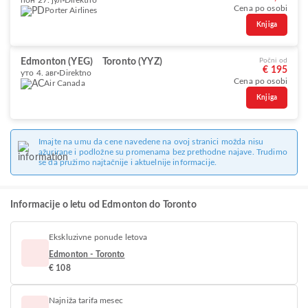
пон 27. јул
Direktno
Cena po osobi
Porter Airlines
Knjiga
Edmonton (YEG)
Toronto (YYZ)
Počni od
€ 195
уто 4. авг
Direktno
Cena po osobi
Air Canada
Knjiga
Imajte na umu da cene navedene na ovoj stranici možda nisu
ažurirane i podložne su promenama bez prethodne najave. Trudimo
se da pružimo najtačnije i aktuelnije informacije.
Informacije o letu od Edmonton do Toronto
Ekskluzivne ponude letova
Edmonton - Toronto
€ 108
Najniža tarifa mesec