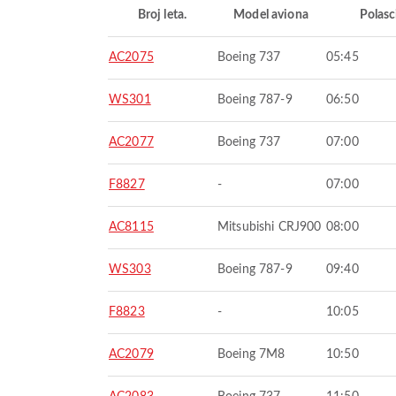
Broj leta.
Model aviona
Polasc
AC2075
Boeing 737
05:45
WS301
Boeing 787-9
06:50
AC2077
Boeing 737
07:00
F8827
-
07:00
AC8115
Mitsubishi CRJ900
08:00
WS303
Boeing 787-9
09:40
F8823
-
10:05
AC2079
Boeing 7M8
10:50