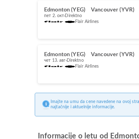
Edmonton (YEG)
Vancouver (YVR)
пет 2. окт
Direktno
Flair Airlines
Edmonton (YEG)
Vancouver (YVR)
чет 13. авг
Direktno
Flair Airlines
Imajte na umu da cene navedene na ovoj stra
najtačnije i aktuelnije informacije.
Informacije o letu od Edmon