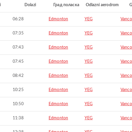
i
Dolazi
Град поласка
Odlazni aerodrom
G
06:28
Edmonton
YEG
Vanco
07:35
Edmonton
YEG
Vanco
07:43
Edmonton
YEG
Vanco
07:45
Edmonton
YEG
Vanco
08:42
Edmonton
YEG
Vanco
10:25
Edmonton
YEG
Vanco
10:50
Edmonton
YEG
Vanco
11:38
Edmonton
YEG
Vanco