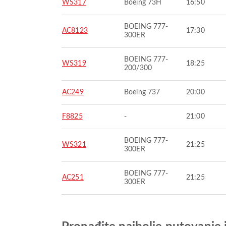
WS317
Boeing 73H
16:50
BOEING 777-
AC8123
17:30
300ER
BOEING 777-
WS319
18:25
200/300
AC249
Boeing 737
20:00
F8825
-
21:00
BOEING 777-
WS321
21:25
300ER
BOEING 777-
AC251
21:25
300ER