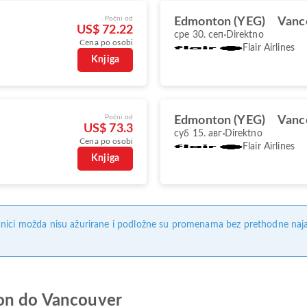
Počni od
Edmonton (YEG)
Vanc
US$ 72.22
сре 30. сеп
Direktno
Cena po osobi
Flair Airlines
Knjiga
Počni od
Edmonton (YEG)
Vanc
US$ 73.3
суб 15. авг
Direktno
Cena po osobi
Flair Airlines
Knjiga
nici možda nisu ažurirane i podložne su promenama bez prethodne naj
ton do Vancouver