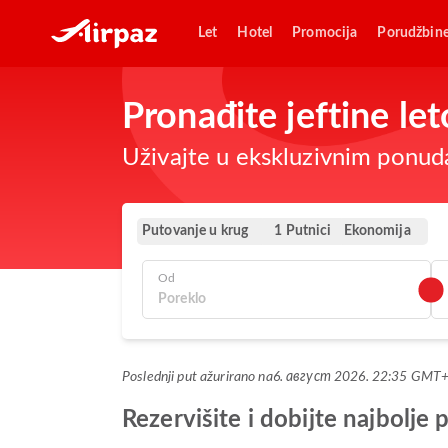
Let
Hotel
Promocija
Porudžbin
Pronađite jeftine l
Uživajte u ekskluzivnim ponuda
Putovanje u krug
Ekonomija
1 Putnici
Od
Poslednji put ažurirano na
6. август 2026. 22:35 GMT
Rezervišite i dobijte najbol