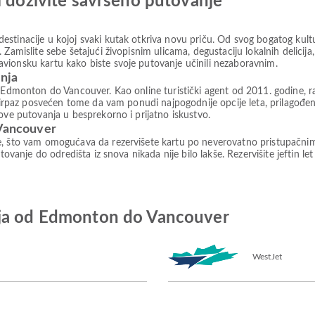
i doživite savršeno putovanje
stinacije u kojoj svaki kutak otkriva novu priču. Od svog bogatog kultu
 Zamislite sebe šetajući živopisnim ulicama, degustaciju lokalnih delicij
vionsku kartu kako biste svoje putovanje učinili nezaboravnim.
anja
d Edmonton do Vancouver. Kao online turistički agent od 2011. godine, r
e Airpaz posvećen tome da vam ponudi najpogodnije opcije leta, prilagođ
ove putovanja u besprekorno i prijatno iskustvo.
 Vancouver
e, što vam omogućava da rezervišete kartu po neverovatno pristupačni
tovanje do odredišta iz snova nikada nije bilo lakše. Rezervišite jeftin le
ija od Edmonton do Vancouver
WestJet