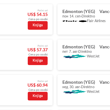
Počni od
Edmonton (YEG)
Vanc
US$ 54.15
пон 14. сеп
Direktno
Cena po osobi
Flair Airlines
Knjiga
Počni od
Edmonton (YEG)
Vanc
US$ 57.37
пет 7. авг
Direktno
Cena po osobi
WestJet
Knjiga
Počni od
Edmonton (YEG)
Vanc
US$ 60.94
нед 30. авг
Direktno
Cena po osobi
WestJet
Knjiga