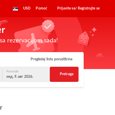
USD
Pomoć
Prijavite se/ Registrujte se
er
sa rezervacijom sada!
Pregledaj listu porudžbina
Povratak
Pretraga
нед, 9. авг 2026.
r