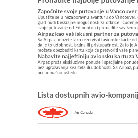
Pronađite najbolje putovanje 
Započnite svoje putovanje u Vancouver
Upustite se u nezaboravnu avanturu do Vancouver, de
grad nudi beskrajne mogućnosti za otkriće i čuđenje.
svoje putovanje od Edmonton i pronađite savršenu a
Airpaz kao vaš iskusni partner za putov
Sa Airpaz, možete lako rezervisati avionske karte o
da je to udobnost, brzina ili pristupačnost. Zato j
možete obezbediti kartu koja će pretvoriti vaše plan
Nabavite najjeftiniju avionsku kartu za
Airpaz pruža ekskluzivne ponude i specijalne ponud
bez ugrožavanja kvaliteta ili udobnosti. Sa Airpaz, pu
nenadmašnu uštedu.
Lista dostupnih avio-kompan
Air Canada