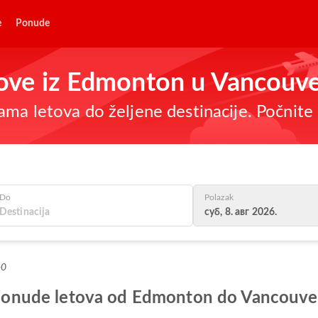
e
Ponude
etove iz Edmonton u Vancouv
ma letova do željene destinacije. Počnite 
Do
Polazak
суб, 8. авг 2026.
+0
je ponude letova od Edmonton do Vancouve