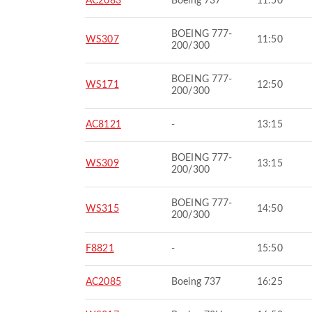
AC2083
Boeing 737
11:50
BOEING 777-
WS307
11:50
200/300
BOEING 777-
WS171
12:50
200/300
AC8121
-
13:15
BOEING 777-
WS309
13:15
200/300
BOEING 777-
WS315
14:50
200/300
F8821
-
15:50
AC2085
Boeing 737
16:25