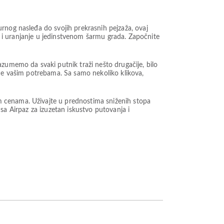
rnog nasleđa do svojih prekrasnih pejzaža, ovaj
a, i uranjanje u jedinstvenom šarmu grada. Započnite
azumemo da svaki putnik traži nešto drugačije, bilo
ene vašim potrebama. Sa samo nekoliko klikova,
m cenama. Uživajte u prednostima sniženih stopa
t sa Airpaz za izuzetan iskustvo putovanja i