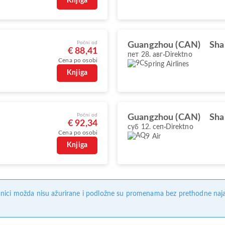
Knjiga
Počni od
Guangzhou (CAN)
Sha
€ 88,41
пет 28. авг
Direktno
Cena po osobi
Spring Airlines
Knjiga
Počni od
Guangzhou (CAN)
Sha
€ 92,34
суб 12. сеп
Direktno
Cena po osobi
9 Air
Knjiga
nici možda nisu ažurirane i podložne su promenama bez prethodne naj