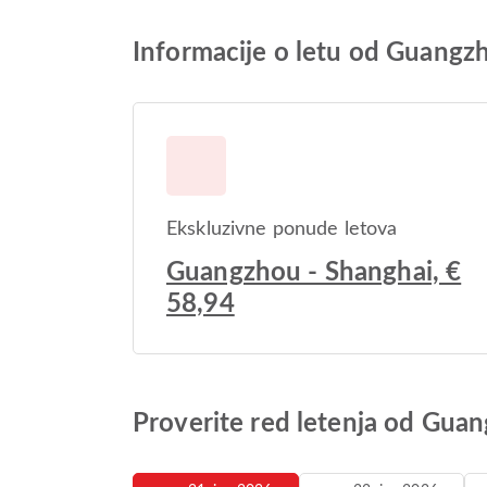
Informacije o letu od Guangz
Ekskluzivne ponude letova
Guangzhou - Shanghai, €
58,94
Proverite red letenja od Gua