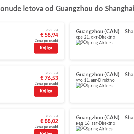
je ponude letova od Guangzhou do Shangha
Počni od
Guangzhou (CAN)
Sha
€ 58,94
сре 21. окт
Direktno
Cena po osobi
Spring Airlines
Knjiga
Počni od
Guangzhou (CAN)
Sha
€ 76,53
уто 11. авг
Direktno
Cena po osobi
Spring Airlines
Knjiga
Počni od
Guangzhou (CAN)
Sha
€ 88,02
нед 16. авг
Direktno
Cena po osobi
Spring Airlines