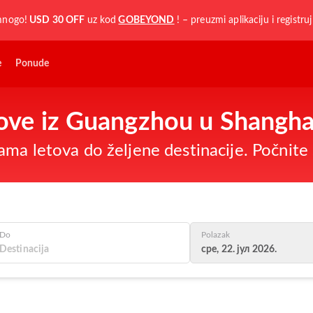
mnogo!
USD 30 OFF
uz kod
GOBEYOND
! – preuzmi aplikaciju i registru
e
Ponude
etove iz Guangzhou u Shangha
ma letova do željene destinacije. Počnite 
Do
Polazak
сре, 22. јул 2026.