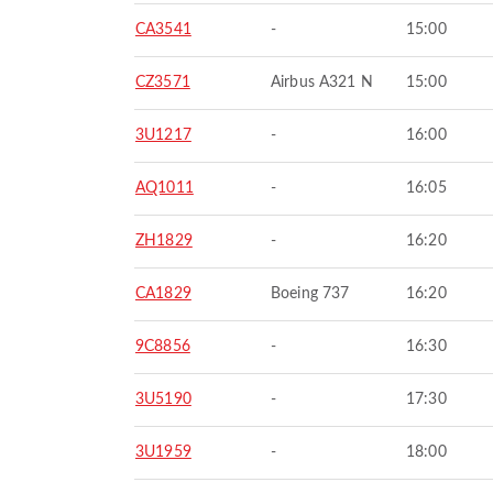
CA3541
-
15:00
CZ3571
Airbus A321 N
15:00
3U1217
-
16:00
AQ1011
-
16:05
ZH1829
-
16:20
CA1829
Boeing 737
16:20
9C8856
-
16:30
3U5190
-
17:30
3U1959
-
18:00