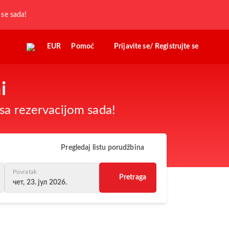
j se sada!
EUR
Pomoć
Prijavite se/ Registrujte se
i
sa rezervacijom sada!
Pregledaj listu porudžbina
Povratak
Pretraga
чет, 23. јул 2026.