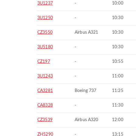
3U1237
-
10:00
3U1250
-
10:30
CZ3550
Airbus A321
10:30
3U5180
-
10:30
CZ197
-
10:55
3U1243
-
11:00
CA3281
Boeing 737
11:25
CA8328
-
11:30
CZ3539
Airbus A320
12:00
ZH5290
-
13:15