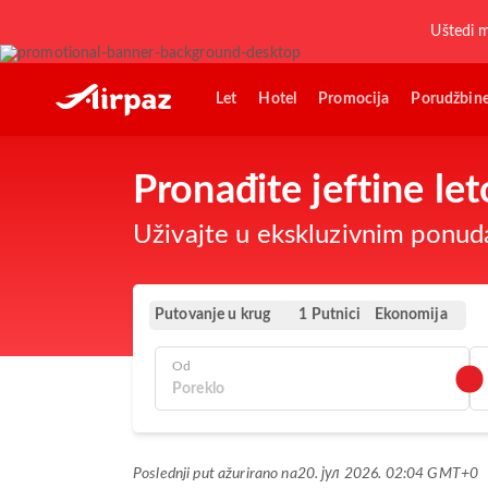
Uštedi 
Let
Hotel
Promocija
Porudžbin
Pronađite jeftine l
Uživajte u ekskluzivnim ponuda
Putovanje u krug
Ekonomija
1 Putnici
Od
Poslednji put ažurirano na
20. јул 2026. 02:04 GMT+0