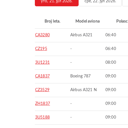
уто, 21. јул 2026.
сре, 22. јул 2026.
Broj leta.
Model aviona
Polasc
CA3280
Airbus A321
06:40
CZ195
-
06:40
3U1231
-
08:00
CA1837
Boeing 787
09:00
CZ3529
Airbus A321 N
09:00
ZH1837
-
09:00
3U5188
-
09:00