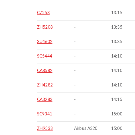
CZ253
-
13:15
ZH5208
-
13:35
3U4602
-
13:35
SC5444
-
14:10
CA8582
-
14:10
ZH4282
-
14:10
CA3283
-
14:15
SC9341
-
15:00
ZH9533
Airbus A320
15:00