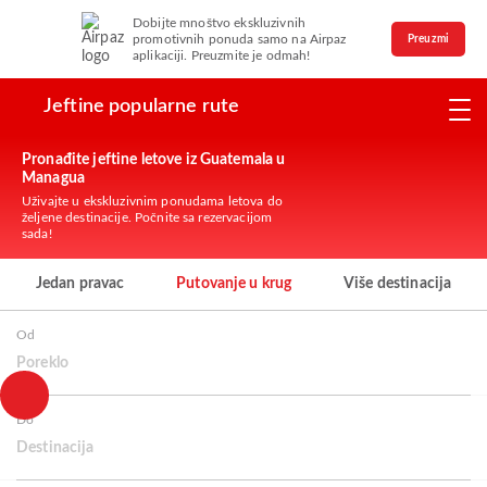
Dobijte mnoštvo ekskluzivnih
promotivnih ponuda samo na Airpaz
Preuzmi
aplikaciji. Preuzmite je odmah!
Jeftine popularne rute
Pronađite jeftine letove iz Guatemala u
Managua
Uživajte u ekskluzivnim ponudama letova do
željene destinacije. Počnite sa rezervacijom
sada!
Jedan pravac
Putovanje u krug
Više destinacija
Od
Poreklo
Do
Destinacija