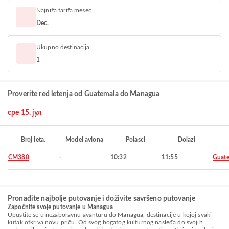
Najniža tarifa mesec
Dec.
Ukupno destinacija
1
Proverite red letenja od Guatemala do Managua
сре 15. јул
Broj leta.
Model aviona
Polasci
Dolazi
CM380
-
10:32
11:55
Guat
Pronađite najbolje putovanje i doživite savršeno putovanje
Započnite svoje putovanje u Managua
Upustite se u nezaboravnu avanturu do Managua, destinacije u kojoj svaki
kutak otkriva novu priču. Od svog bogatog kulturnog nasleđa do svojih