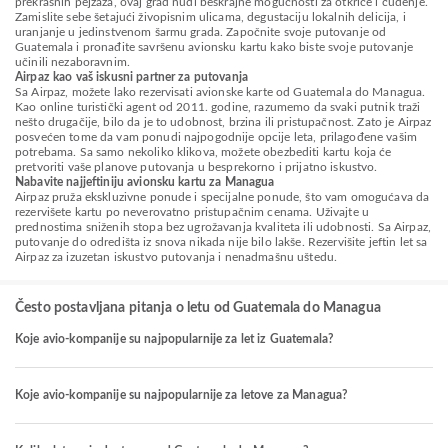
prekrasnih pejzaža, ovaj grad nudi beskrajne mogućnosti za otkriće i čuđenje.
Zamislite sebe šetajući živopisnim ulicama, degustaciju lokalnih delicija, i
uranjanje u jedinstvenom šarmu grada. Započnite svoje putovanje od
Guatemala i pronađite savršenu avionsku kartu kako biste svoje putovanje
učinili nezaboravnim.
Airpaz kao vaš iskusni partner za putovanja
Sa Airpaz, možete lako rezervisati avionske karte od Guatemala do Managua.
Kao online turistički agent od 2011. godine, razumemo da svaki putnik traži
nešto drugačije, bilo da je to udobnost, brzina ili pristupačnost. Zato je Airpaz
posvećen tome da vam ponudi najpogodnije opcije leta, prilagođene vašim
potrebama. Sa samo nekoliko klikova, možete obezbediti kartu koja će
pretvoriti vaše planove putovanja u besprekorno i prijatno iskustvo.
Nabavite najjeftiniju avionsku kartu za Managua
Airpaz pruža ekskluzivne ponude i specijalne ponude, što vam omogućava da
rezervišete kartu po neverovatno pristupačnim cenama. Uživajte u
prednostima sniženih stopa bez ugrožavanja kvaliteta ili udobnosti. Sa Airpaz,
putovanje do odredišta iz snova nikada nije bilo lakše. Rezervišite jeftin let sa
Airpaz za izuzetan iskustvo putovanja i nenadmašnu uštedu.
Često postavljana pitanja o letu od Guatemala do Managua
Koje avio-kompanije su najpopularnije za let iz Guatemala?
Koje avio-kompanije su najpopularnije za letove za Managua?