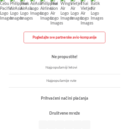
Pogledajte sve partnerske avio-kompanije
Ne propustite!
Najpopularniji letovi
Najpopularnije rute
Prihvaćeni načini plaćanja
Društvene mreže