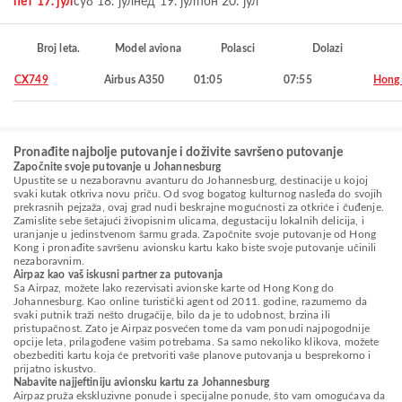
пет 17. јул
суб 18. јул
нед 19. јул
пон 20. јул
Broj leta.
Model aviona
Polasci
Dolazi
CX749
Airbus A350
01:05
07:55
Hong
Pronađite najbolje putovanje i doživite savršeno putovanje
Započnite svoje putovanje u Johannesburg
Upustite se u nezaboravnu avanturu do Johannesburg, destinacije u kojoj
svaki kutak otkriva novu priču. Od svog bogatog kulturnog nasleđa do svojih
prekrasnih pejzaža, ovaj grad nudi beskrajne mogućnosti za otkriće i čuđenje.
Zamislite sebe šetajući živopisnim ulicama, degustaciju lokalnih delicija, i
uranjanje u jedinstvenom šarmu grada. Započnite svoje putovanje od Hong
Kong i pronađite savršenu avionsku kartu kako biste svoje putovanje učinili
nezaboravnim.
Airpaz kao vaš iskusni partner za putovanja
Sa Airpaz, možete lako rezervisati avionske karte od Hong Kong do
Johannesburg. Kao online turistički agent od 2011. godine, razumemo da
svaki putnik traži nešto drugačije, bilo da je to udobnost, brzina ili
pristupačnost. Zato je Airpaz posvećen tome da vam ponudi najpogodnije
opcije leta, prilagođene vašim potrebama. Sa samo nekoliko klikova, možete
obezbediti kartu koja će pretvoriti vaše planove putovanja u besprekorno i
prijatno iskustvo.
Nabavite najjeftiniju avionsku kartu za Johannesburg
Airpaz pruža ekskluzivne ponude i specijalne ponude, što vam omogućava da