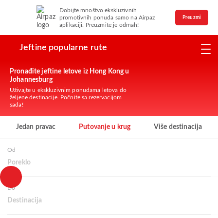
Dobijte mnoštvo ekskluzivnih
promotivnih ponuda samo na Airpaz
Preuzmi
aplikaciji. Preuzmite je odmah!
Jeftine popularne rute
Pronađite jeftine letove iz Hong Kong u
Johannesburg
Uživajte u ekskluzivnim ponudama letova do
željene destinacije. Počnite sa rezervacijom
sada!
Jedan pravac
Putovanje u krug
Više destinacija
Od
Poreklo
Do
Destinacija