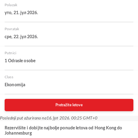
Polazak
уто, 21. јул 2026.
Povratak
сре, 22. јул 2026.
Putnici
1 Odrasle osobe
Class
Ekonomija
Pretražite letove
Poslednji put ažurirano na
16. јул 2026. 00:25 GMT+0
Rezervišite i dobijte najbolje ponude letova od Hong Kong do
Johannesburg