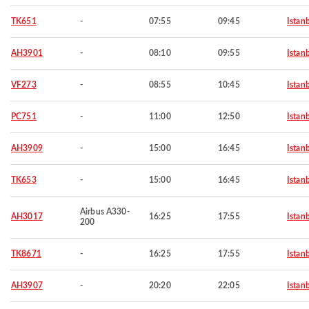
TK651
-
07:55
09:45
Istan
AH3901
-
08:10
09:55
Istan
VF273
-
08:55
10:45
Istan
PC751
-
11:00
12:50
Istan
AH3909
-
15:00
16:45
Istan
TK653
-
15:00
16:45
Istan
Airbus A330-
AH3017
16:25
17:55
Istan
200
TK8671
-
16:25
17:55
Istan
AH3907
-
20:20
22:05
Istan