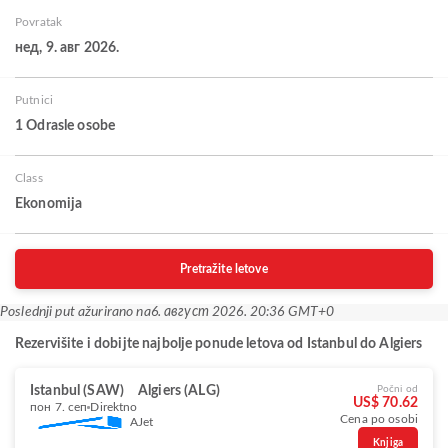
Povratak
нед, 9. авг 2026.
Putnici
1 Odrasle osobe
Class
Ekonomija
Pretražite letove
Poslednji put ažurirano na
6. август 2026. 20:36 GMT+0
Rezervišite i dobijte najbolje ponude letova od Istanbul do Algiers
Istanbul (SAW)
Algiers (ALG)
Počni od
US$ 70.62
пон 7. сеп
Direktno
Cena po osobi
AJet
Knjiga