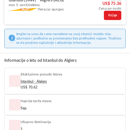
Istanbul (SAW)
Algiers (ALG)
US$ 75.36
пон 5. окт
Direktno
Cena po osobi
Пегасус ерлајнс
Knjiga
Imajte na umu da cene navedene na ovoj stranici možda nisu
ažurirane i podložne su promenama bez prethodne najave. Trudimo
se da pružimo najtačnije i aktuelnije informacije.
Informacije o letu od Istanbul do Algiers
Ekskluzivne ponude letova
Istanbul - Algiers
US$ 70.62
Najniža tarifa mesec
Sep.
Ukupno destinacija
1