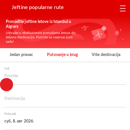
Jeftine popularne rute
Pronađite jeftine letove iz Istanbul u
Algiers
Uživajte u ekskluzivnim ponudama letova do
željene destinacije. Počnite sa rezervacijom
sada!
Jedan pravac
Putovanje u krug
Više destinacija
Od
Poreklo
Do
Destinacija
Polazak
суб, 8. авг 2026.