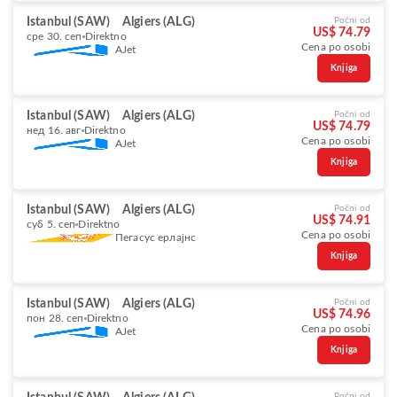
Istanbul (SAW)
Algiers (ALG)
Počni od
US$ 74.79
сре 30. сеп
Direktno
Cena po osobi
AJet
Knjiga
Istanbul (SAW)
Algiers (ALG)
Počni od
US$ 74.79
нед 16. авг
Direktno
Cena po osobi
AJet
Knjiga
Istanbul (SAW)
Algiers (ALG)
Počni od
US$ 74.91
суб 5. сеп
Direktno
Cena po osobi
Пегасус ерлајнс
Knjiga
Istanbul (SAW)
Algiers (ALG)
Počni od
US$ 74.96
пон 28. сеп
Direktno
Cena po osobi
AJet
Knjiga
Počni od