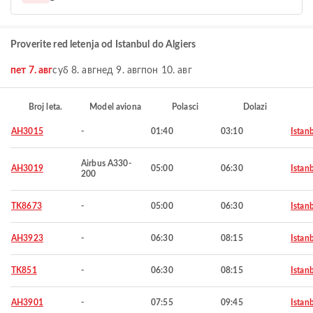
Proverite red letenja od Istanbul do Algiers
пет 7. авг
суб 8. авг
нед 9. авг
пон 10. авг
Broj leta.
Model aviona
Polasci
Dolazi
AH3015
-
01:40
03:10
Istan
Airbus A330-
AH3019
05:00
06:30
Istan
200
TK8673
-
05:00
06:30
Istan
AH3923
-
06:30
08:15
Istan
TK851
-
06:30
08:15
Istan
AH3901
-
07:55
09:45
Istan