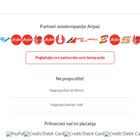
Partneri aviokompanije Airpaz
Pogledajte sve partnerske avio-kompanije
Ne propustite!
Najpopularniji letovi
Najpopularnije rute
Prihvaćeni načini plaćanja