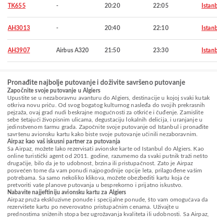
TK655
-
20:20
22:05
Istan
AH3013
-
20:40
22:10
Istan
AH3907
Airbus A320
21:50
23:30
Istan
Pronađite najbolje putovanje i doživite savršeno putovanje
Započnite svoje putovanje u Algiers
Upustite se u nezaboravnu avanturu do Algiers, destinacije u kojoj svaki kutak
otkriva novu priču. Od svog bogatog kulturnog nasleđa do svojih prekrasnih
pejzaža, ovaj grad nudi beskrajne mogućnosti za otkriće i čuđenje. Zamislite
sebe šetajući živopisnim ulicama, degustaciju lokalnih delicija, i uranjanje u
jedinstvenom šarmu grada. Započnite svoje putovanje od Istanbul i pronađite
savršenu avionsku kartu kako biste svoje putovanje učinili nezaboravnim.
Airpaz kao vaš iskusni partner za putovanja
Sa Airpaz, možete lako rezervisati avionske karte od Istanbul do Algiers. Kao
online turistički agent od 2011. godine, razumemo da svaki putnik traži nešto
drugačije, bilo da je to udobnost, brzina ili pristupačnost. Zato je Airpaz
posvećen tome da vam ponudi najpogodnije opcije leta, prilagođene vašim
potrebama. Sa samo nekoliko klikova, možete obezbediti kartu koja će
pretvoriti vaše planove putovanja u besprekorno i prijatno iskustvo.
Nabavite najjeftiniju avionsku kartu za Algiers
Airpaz pruža ekskluzivne ponude i specijalne ponude, što vam omogućava da
rezervišete kartu po neverovatno pristupačnim cenama. Uživajte u
prednostima sniženih stopa bez ugrožavanja kvaliteta ili udobnosti. Sa Airpaz,