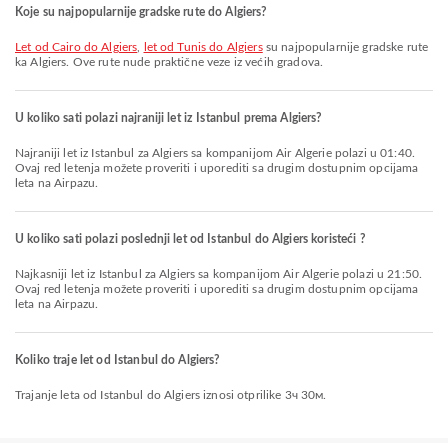
Koje su najpopularnije gradske rute do Algiers?
let od Cairo do Algiers
,
let od Tunis do Algiers
su najpopularnije gradske rute
ka Algiers. Ove rute nude praktične veze iz većih gradova.
U koliko sati polazi najraniji let iz Istanbul prema Algiers?
Najraniji let iz Istanbul za Algiers sa kompanijom Air Algerie polazi u 01:40.
Ovaj red letenja možete proveriti i uporediti sa drugim dostupnim opcijama
leta na Airpazu.
U koliko sati polazi poslednji let od Istanbul do Algiers koristeći ?
Najkasniji let iz Istanbul za Algiers sa kompanijom Air Algerie polazi u 21:50.
Ovaj red letenja možete proveriti i uporediti sa drugim dostupnim opcijama
leta na Airpazu.
Koliko traje let od Istanbul do Algiers?
Trajanje leta od Istanbul do Algiers iznosi otprilike 3ч 30м.