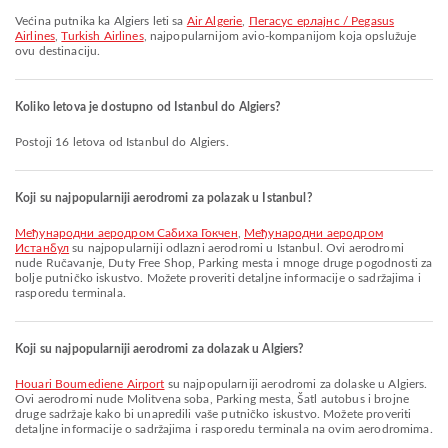
Većina putnika ka Algiers leti sa
Air Algerie
,
Пегасус ерлајнс / Pegasus
Airlines
,
Turkish Airlines
, najpopularnijom avio-kompanijom koja opslužuje
ovu destinaciju.
Koliko letova je dostupno od Istanbul do Algiers?
Postoji 16 letova od Istanbul do Algiers.
Koji su najpopularniji aerodromi za polazak u Istanbul?
Међународни аеродром Сабиха Гокчен
,
Међународни аеродром
Истанбул
su najpopularniji odlazni aerodromi u Istanbul. Ovi aerodromi
nude Ručavanje, Duty Free Shop, Parking mesta i mnoge druge pogodnosti za
bolje putničko iskustvo. Možete proveriti detaljne informacije o sadržajima i
rasporedu terminala.
Koji su najpopularniji aerodromi za dolazak u Algiers?
Houari Boumediene Airport
su najpopularniji aerodromi za dolaske u Algiers.
Ovi aerodromi nude Molitvena soba, Parking mesta, Šatl autobus i brojne
druge sadržaje kako bi unapredili vaše putničko iskustvo. Možete proveriti
detaljne informacije o sadržajima i rasporedu terminala na ovim aerodromima.