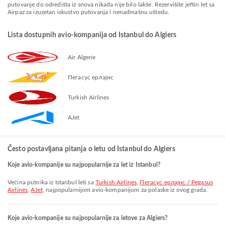
putovanje do odredišta iz snova nikada nije bilo lakše. Rezervišite jeftin let sa
Airpaz za izuzetan iskustvo putovanja i nenadmašnu uštedu.
Lista dostupnih avio-kompanija od Istanbul do Algiers
Air Algerie
Пегасус ерлајнс
Turkish Airlines
AJet
Često postavljana pitanja o letu od Istanbul do Algiers
Koje avio-kompanije su najpopularnije za let iz Istanbul?
Većina putnika iz Istanbul leti sa
Turkish Airlines
,
Пегасус ерлајнс / Pegasus
Airlines
,
AJet
, najpopularnijom avio-kompanijom za polaske iz ovog grada.
Koje avio-kompanije su najpopularnije za letove za Algiers?