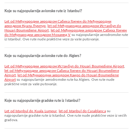
Koje su najpopularnije avionske rute iz Istanbul?
let od Међународни аеродром Сабиха Гокчен do Међународни
аеродром Куала Лумпур
,
let od Међународни аеродром Истанбул do
Houari Boumediene Airport
,
let od Међународни аеродром Сабиха Гокчен
do Међународни аеродром Мохамед V
su najpopularnije aerodromske rute
iz Istanbul. Ove rute nude praktične veze za vaše putovanje.
Koje su najpopularnije avionske rute do Algiers?
let od Међународни аеродром Истанбул do Houari Boumediene Airport
,
let od Међународни аеродром Сабиха Гокчен do Houari Boumediene
Airport
,
let od Међународни аеродром Каиро do Houari Boumediene
Airport
su najpopularnije aerodromske rute ka Algiers. Ove rute nude
praktične veze za vaše putovanje.
Koje su najpopularnije gradske rute iz Istanbul?
let od Istanbul do Kuala Lumpur
,
let od Istanbul do Casablanca
su
najpopularnije gradske rute iz Istanbul. Ove rute nude praktične veze iz većih
gradova.