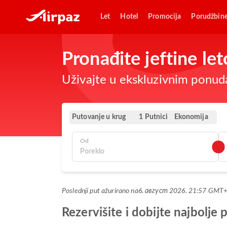
Let
Hotel
Promocija
Porudžbin
Pronađite jeftine le
Uživajte u ekskluzivnim ponuda
Putovanje u krug
Ekonomija
1 Putnici
Od
Poslednji put ažurirano na
6. август 2026. 21:57 GMT
Rezervišite i dobijte najbolj