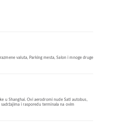
 razmene valuta, Parking mesta, Salon i mnoge druge
ske u Shanghai. Ovi aerodromi nude Šatl autobus,
o sadržajima i rasporedu terminala na ovim