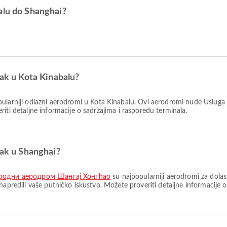
alu do Shanghai?
zak u Kota Kinabalu?
ularniji odlazni aerodromi u Kota Kinabalu. Ovi aerodromi nude Usluga
iti detaljne informacije o sadržajima i rasporedu terminala.
zak u Shanghai?
родни аеродром Шангај Хонгћао
su najpopularniji aerodromi za dola
napredili vaše putničko iskustvo. Možete proveriti detaljne informacije 