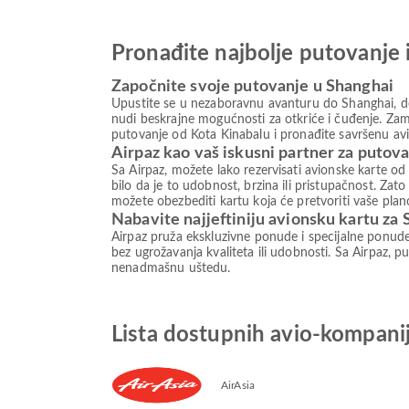
Pronađite najbolje putovanje 
Započnite svoje putovanje u Shanghai
Upustite se u nezaboravnu avanturu do Shanghai, des
nudi beskrajne mogućnosti za otkriće i čuđenje. Zami
putovanje od Kota Kinabalu i pronađite savršenu avi
Airpaz kao vaš iskusni partner za putov
Sa Airpaz, možete lako rezervisati avionske karte od
bilo da je to udobnost, brzina ili pristupačnost. Z
možete obezbediti kartu koja će pretvoriti vaše plan
Nabavite najjeftiniju avionsku kartu za
Airpaz pruža ekskluzivne ponude i specijalne ponud
bez ugrožavanja kvaliteta ili udobnosti. Sa Airpaz, pu
nenadmašnu uštedu.
Lista dostupnih avio-kompani
AirAsia