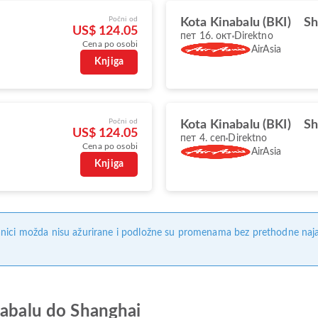
Počni od
Kota Kinabalu (BKI)
Sh
US$ 124.05
пет 16. окт
Direktno
Cena po osobi
AirAsia
Knjiga
Počni od
Kota Kinabalu (BKI)
Sh
US$ 124.05
пет 4. сеп
Direktno
Cena po osobi
AirAsia
Knjiga
nici možda nisu ažurirane i podložne su promenama bez prethodne naj
nabalu do Shanghai