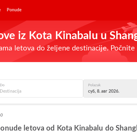
e
Ponude
tove iz Kota Kinabalu u Shan
ma letova do željene destinacije. Počnite 
Do
Polazak
суб, 8. авг 2026.
+0
e ponude letova od Kota Kinabalu do Shang