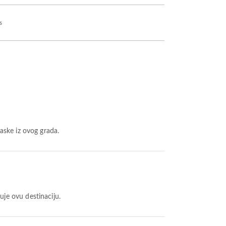
s
aske iz ovog grada.
je ovu destinaciju.