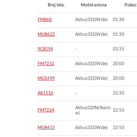
Broj leta.
Model aviona
Polasc
FM868
Airbus332(Wide)
01:30
MU8622
Airbus332(Wide)
01:30
9C8594
-
03:35
FM7252
Airbus332(Wide)
20:00
MU1499
Airbus332(Wide)
20:00
AK1516
-
22:30
Airbus320N(Narro
FM7224
22:50
w)
MU8415
Airbus332(Wide)
22:50