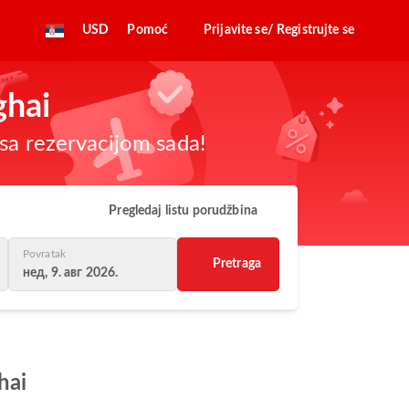
USD
Pomoć
Prijavite se/ Registrujte se
ghai
sa rezervacijom sada!
Pregledaj listu porudžbina
Povratak
Pretraga
нед, 9. авг 2026.
hai