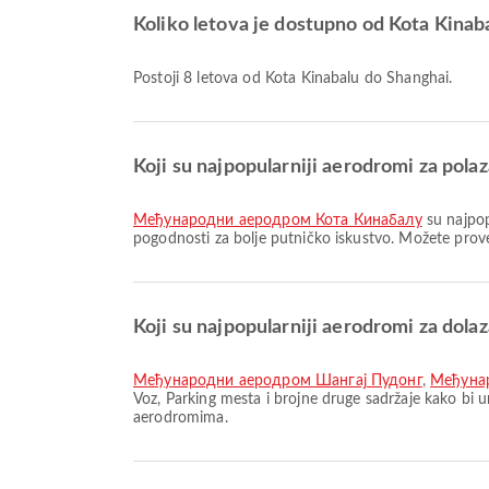
Koliko letova je dostupno od Kota Kinab
Postoji 8 letova od Kota Kinabalu do Shanghai.
Koji su najpopularniji aerodromi za pola
Међународни аеродром Кота Кинабалу
su najpop
pogodnosti za bolje putničko iskustvo. Možete prover
Koji su najpopularniji aerodromi za dola
Међународни аеродром Шангај Пудонг
,
Међуна
Voz, Parking mesta i brojne druge sadržaje kako bi u
aerodromima.