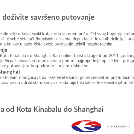
i doživite savršeno putovanje
tinacije u kojoj svaki kutak otkriva novu priču. Od svog bogatog kultur
slite sebe šetajući živopisnim ulicama, degustaciju lokalnih delicija, i 
onsku kartu kako biste svoje putovanje učinili nezaboravnim.
anja
 Kota Kinabalu do Shanghai. Kao online turistički agent od 2011. godine
ato je Airpaz posvećen tome da vam ponudi najpogodnije opcije leta, pril
ove putovanja u besprekorno i prijatno iskustvo.
 Shanghai
e, što vam omogućava da rezervišete kartu po neverovatno pristupačni
tovanje do odredišta iz snova nikada nije bilo lakše. Rezervišite jeftin le
ja od Kota Kinabalu do Shanghai
China Eastern