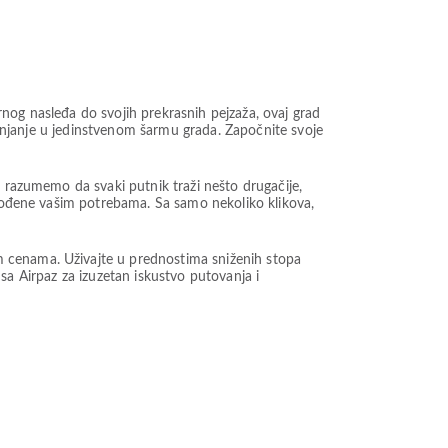
nog nasleđa do svojih prekrasnih pejzaža, ovaj grad
uranjanje u jedinstvenom šarmu grada. Započnite svoje
, razumemo da svaki putnik traži nešto drugačije,
agođene vašim potrebama. Sa samo nekoliko klikova,
m cenama. Uživajte u prednostima sniženih stopa
t sa Airpaz za izuzetan iskustvo putovanja i