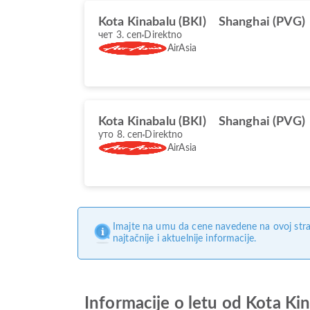
Kota Kinabalu (BKI)
Shanghai (PVG)
чет 3. сеп
Direktno
AirAsia
Kota Kinabalu (BKI)
Shanghai (PVG)
уто 8. сеп
Direktno
AirAsia
Imajte na umu da cene navedene na ovoj stra
najtačnije i aktuelnije informacije.
Informacije o letu od Kota Ki