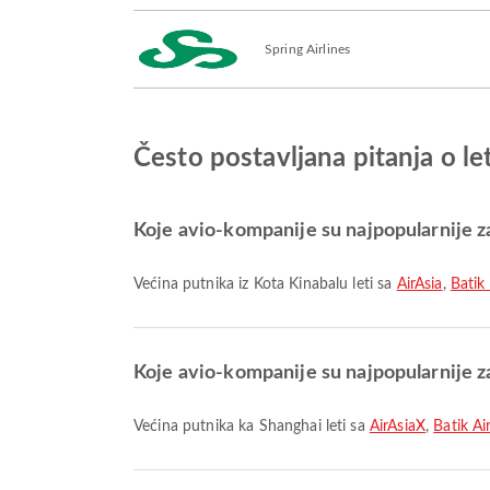
Spring Airlines
Često postavljana pitanja o l
Koje avio-kompanije su najpopularnije za
Većina putnika iz Kota Kinabalu leti sa
AirAsia
,
Batik
Koje avio-kompanije su najpopularnije z
Većina putnika ka Shanghai leti sa
AirAsiaX
,
Batik Ai