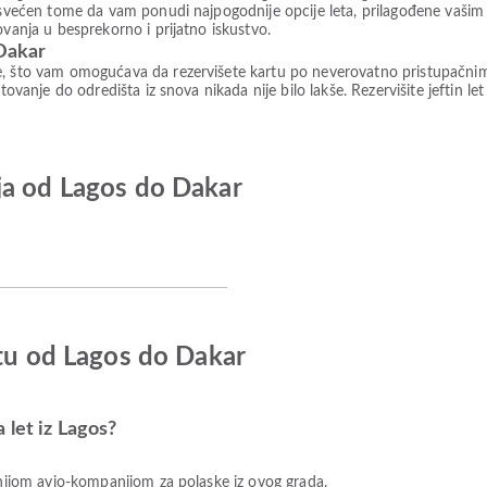
posvećen tome da vam ponudi najpogodnije opcije leta, prilagođene vaši
ovanja u besprekorno i prijatno iskustvo.
 Dakar
e, što vam omogućava da rezervišete kartu po neverovatno pristupačni
tovanje do odredišta iz snova nikada nije bilo lakše. Rezervišite jeftin le
ja od Lagos do Dakar
etu od Lagos do Dakar
 let iz Lagos?
nijom avio-kompanijom za polaske iz ovog grada.