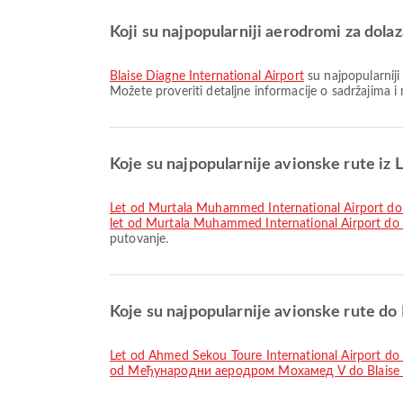
Koji su najpopularniji aerodromi za dola
Blaise Diagne International Airport
su najpopularniji
Možete proveriti detaljne informacije o sadržajima 
Koje su najpopularnije avionske rute iz 
let od Murtala Muhammed International Airport
let od Murtala Muhammed International Airport do B
putovanje.
Koje su najpopularnije avionske rute do
let od Ahmed Sekou Toure International Airport do 
od Међународни аеродром Мохамед V do Blaise Di