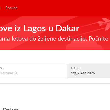
e
Ponude
tove iz Lagos u Dakar
ma letova do željene destinacije. Počnite 
Do
Polazak
пет, 7. авг 2026.