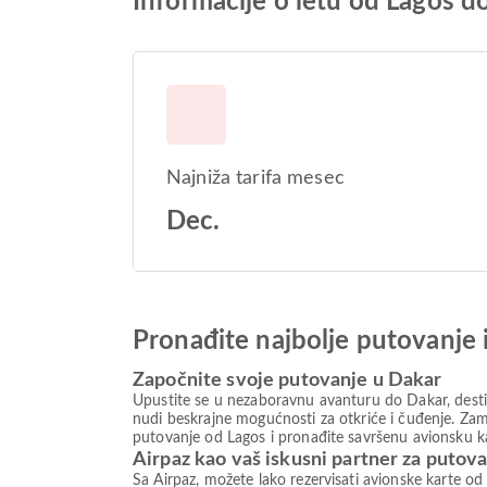
Informacije o letu od Lagos d
Najniža tarifa mesec
Dec.
Pronađite najbolje putovanje 
Započnite svoje putovanje u Dakar
Upustite se u nezaboravnu avanturu do Dakar, destin
nudi beskrajne mogućnosti za otkriće i čuđenje. Zami
putovanje od Lagos i pronađite savršenu avionsku ka
Airpaz kao vaš iskusni partner za putov
Sa Airpaz, možete lako rezervisati avionske karte od