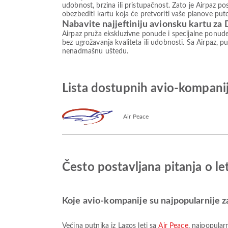
udobnost, brzina ili pristupačnost. Zato je Airpaz 
obezbediti kartu koja će pretvoriti vaše planove put
Nabavite najjeftiniju avionsku kartu za
Airpaz pruža ekskluzivne ponude i specijalne ponud
bez ugrožavanja kvaliteta ili udobnosti. Sa Airpaz, pu
nenadmašnu uštedu.
Lista dostupnih avio-kompani
Air Peace
Često postavljana pitanja o l
Koje avio-kompanije su najpopularnije za
Većina putnika iz Lagos leti sa
Air Peace
, najpopular