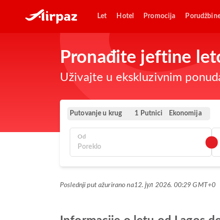
Let
Hotel
Promocija
Porudžbin
Pronađite jeftine le
Uživajte u ekskluzivnim ponuda
Putovanje u krug
Ekonomija
1 Putnici
Od
Poslednji put ažurirano na
12. јул 2026. 00:29 GMT+0