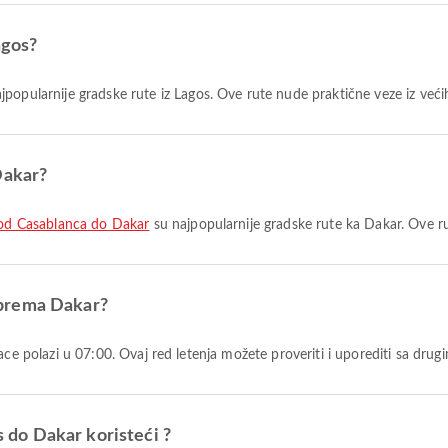
agos?
jpopularnije gradske rute iz Lagos. Ove rute nude praktične veze iz veći
Dakar?
 od Casablanca do Dakar
su najpopularnije gradske rute ka Dakar. Ove ru
s prema Dakar?
eace polazi u 07:00. Ovaj red letenja možete proveriti i uporediti sa dr
os do Dakar koristeći ?