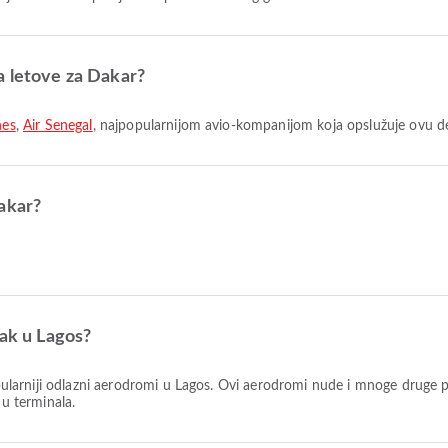
a letove za Dakar?
nes
,
Air Senegal
, najpopularnijom avio-kompanijom koja opslužuje ovu de
akar?
zak u Lagos?
ularniji odlazni aerodromi u Lagos. Ovi aerodromi nude i mnoge druge p
du terminala.