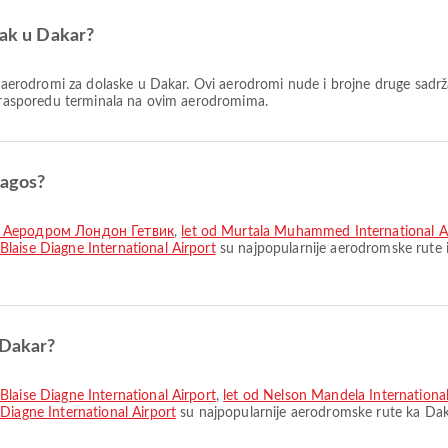
zak u Dakar?
 aerodromi za dolaske u Dakar. Ovi aerodromi nude i brojne druge sadrža
i rasporedu terminala na ovim aerodromima.
Lagos?
 do Аеродром Лондон Гетвик
,
let od Murtala Muhammed International Ai
laise Diagne International Airport
su najpopularnije aerodromske rute i
 Dakar?
Blaise Diagne International Airport
,
let od Nelson Mandela International
agne International Airport
su najpopularnije aerodromske rute ka Dak