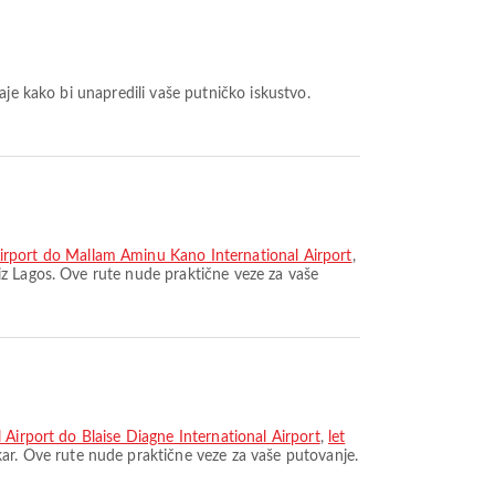
je kako bi unapredili vaše putničko iskustvo.
rport do Mallam Aminu Kano International Airport
,
z Lagos. Ove rute nude praktične veze za vaše
 Airport do Blaise Diagne International Airport
,
let
ar. Ove rute nude praktične veze za vaše putovanje.