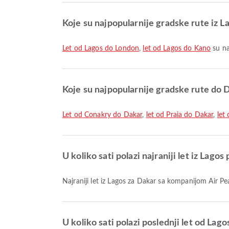
Koje su najpopularnije gradske rute iz L
let od Lagos do London
,
let od Lagos do Kano
su na
Koje su najpopularnije gradske rute do 
let od Conakry do Dakar
,
let od Praia do Dakar
,
let
U koliko sati polazi najraniji let iz Lago
Najraniji let iz Lagos za Dakar sa kompanijom Air P
U koliko sati polazi poslednji let od Lag