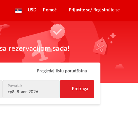
USD
Pomoć
Prijavite se/ Registrujte se
sa rezervacijom sada!
Pregledaj listu porudžbina
Povratak
Pretraga
суб, 8. авг 2026.