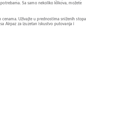
m potrebama. Sa samo nekoliko klikova, možete
m cenama. Uživajte u prednostima sniženih stopa
t sa Airpaz za izuzetan iskustvo putovanja i