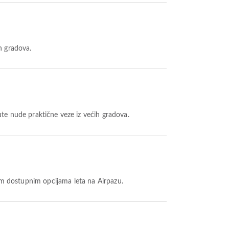
h gradova.
te nude praktične veze iz većih gradova.
ugim dostupnim opcijama leta na Airpazu.