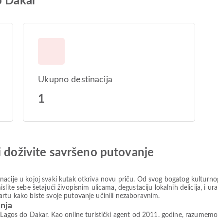
o Dakar
Ukupno destinacija
1
i doživite savršeno putovanje
acije u kojoj svaki kutak otkriva novu priču. Od svog bogatog kulturnog
slite sebe šetajući živopisnim ulicama, degustaciju lokalnih delicija, i 
rtu kako biste svoje putovanje učinili nezaboravnim.
anja
 Lagos do Dakar. Kao online turistički agent od 2011. godine, razumemo da