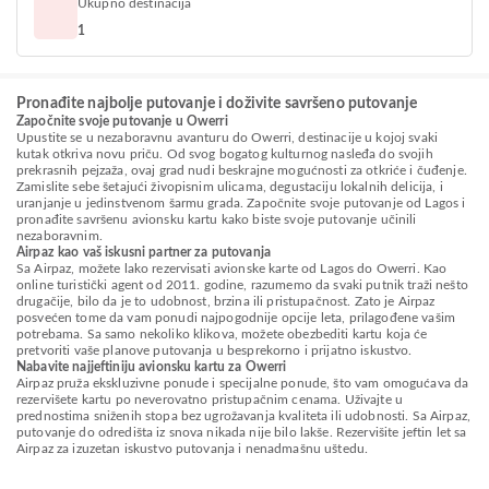
Ukupno destinacija
1
Pronađite najbolje putovanje i doživite savršeno putovanje
Započnite svoje putovanje u Owerri
Upustite se u nezaboravnu avanturu do Owerri, destinacije u kojoj svaki
kutak otkriva novu priču. Od svog bogatog kulturnog nasleđa do svojih
prekrasnih pejzaža, ovaj grad nudi beskrajne mogućnosti za otkriće i čuđenje.
Zamislite sebe šetajući živopisnim ulicama, degustaciju lokalnih delicija, i
uranjanje u jedinstvenom šarmu grada. Započnite svoje putovanje od Lagos i
pronađite savršenu avionsku kartu kako biste svoje putovanje učinili
nezaboravnim.
Airpaz kao vaš iskusni partner za putovanja
Sa Airpaz, možete lako rezervisati avionske karte od Lagos do Owerri. Kao
online turistički agent od 2011. godine, razumemo da svaki putnik traži nešto
drugačije, bilo da je to udobnost, brzina ili pristupačnost. Zato je Airpaz
posvećen tome da vam ponudi najpogodnije opcije leta, prilagođene vašim
potrebama. Sa samo nekoliko klikova, možete obezbediti kartu koja će
pretvoriti vaše planove putovanja u besprekorno i prijatno iskustvo.
Nabavite najjeftiniju avionsku kartu za Owerri
Airpaz pruža ekskluzivne ponude i specijalne ponude, što vam omogućava da
rezervišete kartu po neverovatno pristupačnim cenama. Uživajte u
prednostima sniženih stopa bez ugrožavanja kvaliteta ili udobnosti. Sa Airpaz,
putovanje do odredišta iz snova nikada nije bilo lakše. Rezervišite jeftin let sa
Airpaz za izuzetan iskustvo putovanja i nenadmašnu uštedu.