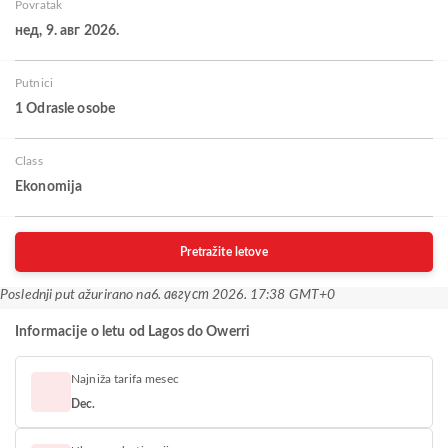
Povratak
нед, 9. авг 2026.
Putnici
1 Odrasle osobe
Class
Ekonomija
Pretražite letove
Poslednji put ažurirano na
6. август 2026. 17:38 GMT+0
Informacije o letu od Lagos do Owerri
Najniža tarifa mesec
Dec.