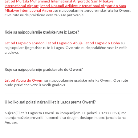
let od Murtala Muhammed International Airport do Sam Mbakwe
International Airport
,
let od Nnamdi Azikiwe International Airport do Sam
Mbakwe International Airport
su najpopularnije aerodromske rute ka Owerri.
Ove rute nude praktične veze za vaše putovanje.
Koje su najpopularnije gradske rute iz Lagos?
let od Lagos do London
,
let od Lagos do Abuja
,
let od Lagos do Doha
su
najpopularnije gradske rute iz Lagos. Ove rute nude praktične veze iz većih
gradova.
Koje su najpopularnije gradske rute do Owerri?
let od Abuja do Owerri
su najpopularnije gradske rute ka Owerri. Ove rute
nude praktične veze iz većih gradova.
U koliko sati polazi najraniji let iz Lagos prema Owerri?
Najraniji let iz Lagos za Owerri sa kompanijom EE polazi u 07:00. Ovaj red
letenja možete proveriti i uporediti sa drugim dostupnim opcijama leta na
Airpazu.