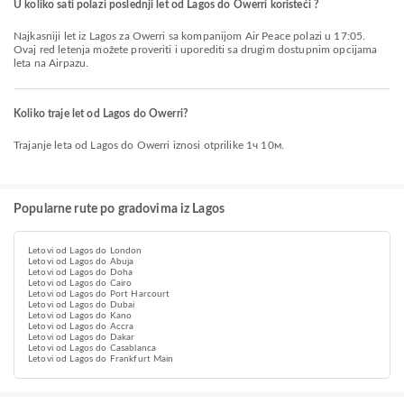
U koliko sati polazi poslednji let od Lagos do Owerri koristeći ?
Najkasniji let iz Lagos za Owerri sa kompanijom Air Peace polazi u 17:05.
Ovaj red letenja možete proveriti i uporediti sa drugim dostupnim opcijama
leta na Airpazu.
Koliko traje let od Lagos do Owerri?
Trajanje leta od Lagos do Owerri iznosi otprilike 1ч 10м.
Popularne rute po gradovima iz Lagos
Letovi od Lagos do London
Letovi od Lagos do Abuja
Letovi od Lagos do Doha
Letovi od Lagos do Cairo
Letovi od Lagos do Port Harcourt
Letovi od Lagos do Dubai
Letovi od Lagos do Kano
Letovi od Lagos do Accra
Letovi od Lagos do Dakar
Letovi od Lagos do Casablanca
Letovi od Lagos do Frankfurt Main