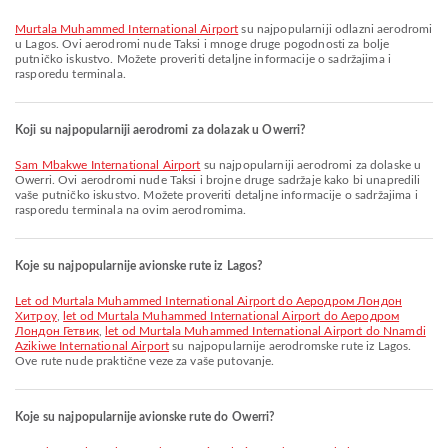
Murtala Muhammed International Airport
su najpopularniji odlazni aerodromi
u Lagos. Ovi aerodromi nude Taksi i mnoge druge pogodnosti za bolje
putničko iskustvo. Možete proveriti detaljne informacije o sadržajima i
rasporedu terminala.
Koji su najpopularniji aerodromi za dolazak u Owerri?
Sam Mbakwe International Airport
su najpopularniji aerodromi za dolaske u
Owerri. Ovi aerodromi nude Taksi i brojne druge sadržaje kako bi unapredili
vaše putničko iskustvo. Možete proveriti detaljne informacije o sadržajima i
rasporedu terminala na ovim aerodromima.
Koje su najpopularnije avionske rute iz Lagos?
let od Murtala Muhammed International Airport do Аеродром Лондон
Хитроу
,
let od Murtala Muhammed International Airport do Аеродром
Лондон Гетвик
,
let od Murtala Muhammed International Airport do Nnamdi
Azikiwe International Airport
su najpopularnije aerodromske rute iz Lagos.
Ove rute nude praktične veze za vaše putovanje.
Koje su najpopularnije avionske rute do Owerri?