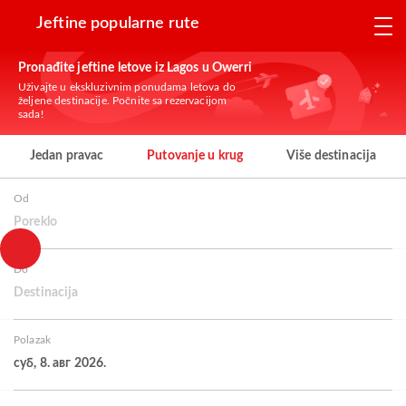
Jeftine popularne rute
Pronađite jeftine letove iz Lagos u Owerri
Uživajte u ekskluzivnim ponudama letova do
željene destinacije. Počnite sa rezervacijom
sada!
Jedan pravac
Putovanje u krug
Više destinacija
Od
Poreklo
Do
Destinacija
Polazak
суб, 8. авг 2026.