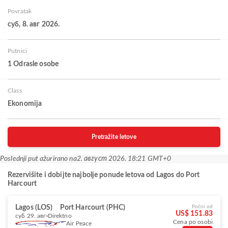
Povratak
суб, 8. авг 2026.
Putnici
1 Odrasle osobe
Class
Ekonomija
Pretražite letove
Poslednji put ažurirano na
2. август 2026. 18:21 GMT+0
Rezervišite i dobijte najbolje ponude letova od Lagos do Port
Harcourt
Lagos (LOS)
Port Harcourt (PHC)
Počni od
US$ 151.83
суб 29. авг
Direktno
Cena po osobi
Air Peace