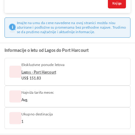
Knjiga
Imajte na umu da cene navedene na ovoj stranici možda nisu
ažurirane i podložne su promenama bez prethodne najave. Trudimo
se da pružimo najtačnije i aktuelnije informacije.
Informacije o letu od Lagos do Port Harcourt
Ekskluzivne ponude letova
Lagos - Port Harcourt
US$ 151.83
Najniža tarifa mesec
Avg.
Ukupno destinacija
1