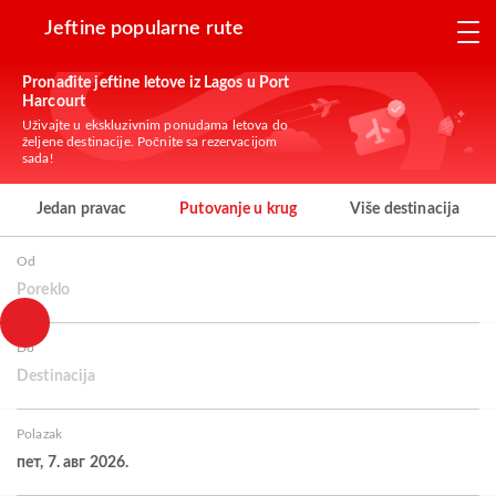
Jeftine popularne rute
Pronađite jeftine letove iz Lagos u Port
Harcourt
Uživajte u ekskluzivnim ponudama letova do
željene destinacije. Počnite sa rezervacijom
sada!
Jedan pravac
Putovanje u krug
Više destinacija
Od
Poreklo
Do
Destinacija
Polazak
пет, 7. авг 2026.