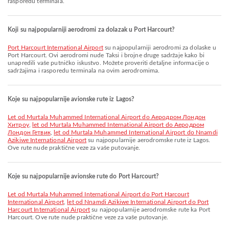
rasporedu terminala.
Koji su najpopularniji aerodromi za dolazak u Port Harcourt?
Port Harcourt International Airport
su najpopularniji aerodromi za dolaske u
Port Harcourt. Ovi aerodromi nude Taksi i brojne druge sadržaje kako bi
unapredili vaše putničko iskustvo. Možete proveriti detaljne informacije o
sadržajima i rasporedu terminala na ovim aerodromima.
Koje su najpopularnije avionske rute iz Lagos?
let od Murtala Muhammed International Airport do Аеродром Лондон
Хитроу
,
let od Murtala Muhammed International Airport do Аеродром
Лондон Гетвик
,
let od Murtala Muhammed International Airport do Nnamdi
Azikiwe International Airport
su najpopularnije aerodromske rute iz Lagos.
Ove rute nude praktične veze za vaše putovanje.
Koje su najpopularnije avionske rute do Port Harcourt?
let od Murtala Muhammed International Airport do Port Harcourt
International Airport
,
let od Nnamdi Azikiwe International Airport do Port
Harcourt International Airport
su najpopularnije aerodromske rute ka Port
Harcourt. Ove rute nude praktične veze za vaše putovanje.