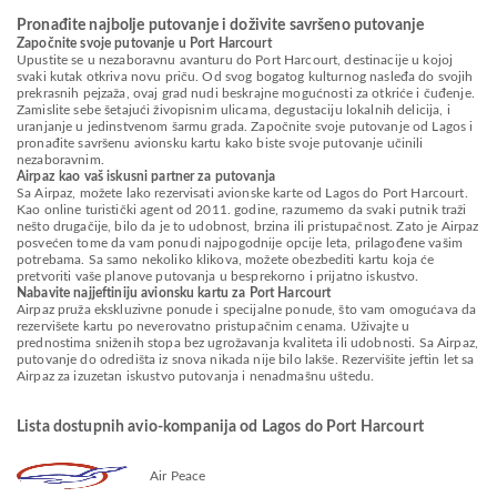
Pronađite najbolje putovanje i doživite savršeno putovanje
Započnite svoje putovanje u Port Harcourt
Upustite se u nezaboravnu avanturu do Port Harcourt, destinacije u kojoj
svaki kutak otkriva novu priču. Od svog bogatog kulturnog nasleđa do svojih
prekrasnih pejzaža, ovaj grad nudi beskrajne mogućnosti za otkriće i čuđenje.
Zamislite sebe šetajući živopisnim ulicama, degustaciju lokalnih delicija, i
uranjanje u jedinstvenom šarmu grada. Započnite svoje putovanje od Lagos i
pronađite savršenu avionsku kartu kako biste svoje putovanje učinili
nezaboravnim.
Airpaz kao vaš iskusni partner za putovanja
Sa Airpaz, možete lako rezervisati avionske karte od Lagos do Port Harcourt.
Kao online turistički agent od 2011. godine, razumemo da svaki putnik traži
nešto drugačije, bilo da je to udobnost, brzina ili pristupačnost. Zato je Airpaz
posvećen tome da vam ponudi najpogodnije opcije leta, prilagođene vašim
potrebama. Sa samo nekoliko klikova, možete obezbediti kartu koja će
pretvoriti vaše planove putovanja u besprekorno i prijatno iskustvo.
Nabavite najjeftiniju avionsku kartu za Port Harcourt
Airpaz pruža ekskluzivne ponude i specijalne ponude, što vam omogućava da
rezervišete kartu po neverovatno pristupačnim cenama. Uživajte u
prednostima sniženih stopa bez ugrožavanja kvaliteta ili udobnosti. Sa Airpaz,
putovanje do odredišta iz snova nikada nije bilo lakše. Rezervišite jeftin let sa
Airpaz za izuzetan iskustvo putovanja i nenadmašnu uštedu.
Lista dostupnih avio-kompanija od Lagos do Port Harcourt
Air Peace