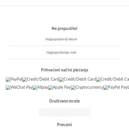
Ne propustite!
Najpopularniji letovi
Najpopularnije rute
Prihvaćeni načini plaćanja
Društvene mreže
Preuzmi