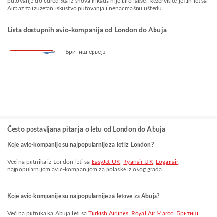
putovanje do odredišta iz snova nikada nije bilo lakše. Rezervišite jeftin let sa
Airpaz za izuzetan iskustvo putovanja i nenadmašnu uštedu.
Lista dostupnih avio-kompanija od London do Abuja
Бритиш ервејз
Često postavljana pitanja o letu od London do Abuja
Koje avio-kompanije su najpopularnije za let iz London?
Većina putnika iz London leti sa
EasyJet UK
,
Ryanair UK
,
Loganair
,
najpopularnijom avio-kompanijom za polaske iz ovog grada.
Koje avio-kompanije su najpopularnije za letove za Abuja?
Većina putnika ka Abuja leti sa
Turkish Airlines
,
Royal Air Maroc
,
Бритиш