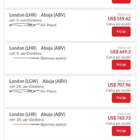
London (LHR)
Abuja (ABV)
Počni od
US$ 559.62
чет 3. сеп
Direktno
Cena po osobi
Air Peace
Knjiga
London (LHR)
Abuja (ABV)
Počni od
US$ 649.3
суб 8. авг
Direktno
Cena po osobi
Бритиш ервејз
Knjiga
London (LGW)
Abuja (ABV)
Počni od
US$ 707.96
пет 28. авг
Direktno
Cena po osobi
Air Peace
Knjiga
London (LHR)
Abuja (ABV)
Počni od
US$ 765.73
пет 28. авг
Direktno
Cena po osobi
Бритиш ервејз
Knjiga