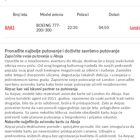
Broj leta.
Model aviona
Polasci
Dolazi
BOEING 777-
BA83
22:30
04:50
Lond
200/300
Pronađite najbolje putovanje i doživite savršeno putovanje
Započnite svoje putovanje u Abuja
Upustite se u nezaboravnu avanturu do Abuja, destinacije u kojoj svaki kutak
otkriva novu priču. Od svog bogatog kulturnog nasleđa do svojih prekrasnih
pejzaža, ovaj grad nudi beskrajne mogućnosti za otkriće i čuđenje. Zamislite
sebe šetajući živopisnim ulicama, degustaciju lokalnih delicija, i uranjanje u
jedinstvenom šarmu grada. Započnite svoje putovanje od London i pronađite
savršenu avionsku kartu kako biste svoje putovanje učinili nezaboravnim.
Airpaz kao vaš iskusni partner za putovanja
Sa Airpaz, možete lako rezervisati avionske karte od London do Abuja. Kao
online turistički agent od 2011. godine, razumemo da svaki putnik traži nešto
drugačije, bilo da je to udobnost, brzina ili pristupačnost. Zato je Airpaz
posvećen tome da vam ponudi najpogodnije opcije leta, prilagođene vašim
potrebama. Sa samo nekoliko klikova, možete obezbediti kartu koja će
pretvoriti vaše planove putovanja u besprekorno i prijatno iskustvo.
Nabavite najjeftiniju avionsku kartu za Abuja
Airpaz pruža ekskluzivne ponude i specijalne ponude, što vam omogućava da
rezervišete kartu po neverovatno pristupačnim cenama. Uživajte u
prednostima sniženih stopa bez ugrožavanja kvaliteta ili udobnosti. Sa Airpaz,