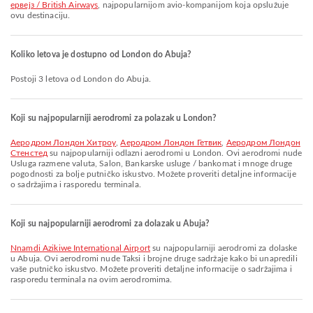
ервејз / British Airways
, najpopularnijom avio-kompanijom koja opslužuje
ovu destinaciju.
Koliko letova je dostupno od London do Abuja?
Postoji 3 letova od London do Abuja.
Koji su najpopularniji aerodromi za polazak u London?
Аеродром Лондон Хитроу
,
Аеродром Лондон Гетвик
,
Аеродром Лондон
Стенстед
su najpopularniji odlazni aerodromi u London. Ovi aerodromi nude
Usluga razmene valuta, Salon, Bankarske usluge / bankomat i mnoge druge
pogodnosti za bolje putničko iskustvo. Možete proveriti detaljne informacije
o sadržajima i rasporedu terminala.
Koji su najpopularniji aerodromi za dolazak u Abuja?
Nnamdi Azikiwe International Airport
su najpopularniji aerodromi za dolaske
u Abuja. Ovi aerodromi nude Taksi i brojne druge sadržaje kako bi unapredili
vaše putničko iskustvo. Možete proveriti detaljne informacije o sadržajima i
rasporedu terminala na ovim aerodromima.