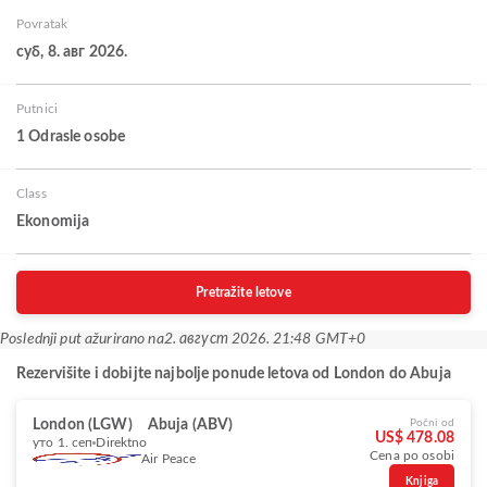
Povratak
суб, 8. авг 2026.
Putnici
1 Odrasle osobe
Class
Ekonomija
Pretražite letove
Poslednji put ažurirano na
2. август 2026. 21:48 GMT+0
Rezervišite i dobijte najbolje ponude letova od London do Abuja
London (LGW)
Abuja (ABV)
Počni od
US$ 478.08
уто 1. сеп
Direktno
Cena po osobi
Air Peace
Knjiga