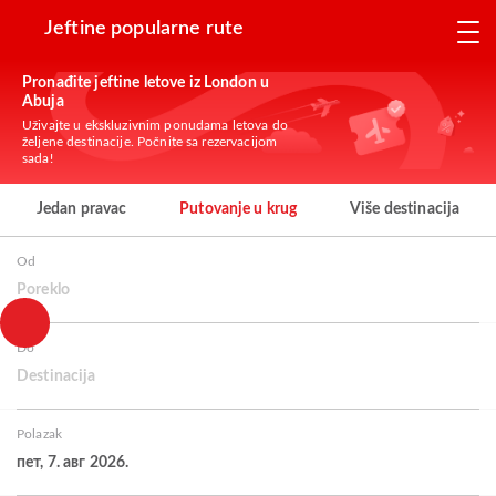
Jeftine popularne rute
Pronađite jeftine letove iz London u
Abuja
Uživajte u ekskluzivnim ponudama letova do
željene destinacije. Počnite sa rezervacijom
sada!
Jedan pravac
Putovanje u krug
Više destinacija
Od
Poreklo
Do
Destinacija
Polazak
пет, 7. авг 2026.