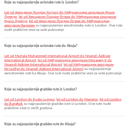
Koje su najpopularnije avionske rute iz London?
let od Аеродром Лондон Хитроу do Међународни аеродром Куала
Лумпур
,
let od Аеродром Лондон Гетвик do Међународни аеродром
Куала Лумпур
,
let od Аеродром Лондон Гетвик do Међународни
аеродром Бахреин
su najpopularnije aerodromske rute iz London. Ove rute
nude praktične veze za vaše putovanje.
Koje su najpopularnije avionske rute do Abuja?
let od Murtala Muhammed International Airport do Nnamdi Azikiwe
International Airport
,
let od Међународни аеродром Мохамед V do
Nnamdi Azikiwe International Airport
,
let od Међународни аеродром
Истанбул do Nnamdi Azikiwe International Airport
su najpopularnije
aerodromske rute ka Abuja. Ove rute nude praktične veze za vaše putovanje.
Koje su najpopularnije gradske rute iz London?
let od London do Kuala Lumpur
,
let od London do Manama
,
let od London
do Bangkok
su najpopularnije gradske rute iz London. Ove rute nude
praktične veze iz većih gradova.
Koje su najpopularnije gradske rute do Abuja?