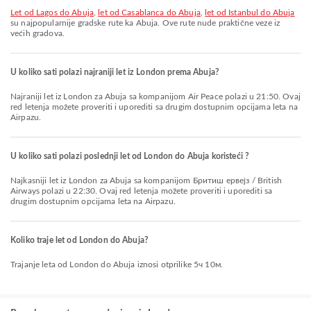
let od Lagos do Abuja
,
let od Casablanca do Abuja
,
let od Istanbul do Abuja
su najpopularnije gradske rute ka Abuja. Ove rute nude praktične veze iz
većih gradova.
U koliko sati polazi najraniji let iz London prema Abuja?
Najraniji let iz London za Abuja sa kompanijom Air Peace polazi u 21:50. Ovaj
red letenja možete proveriti i uporediti sa drugim dostupnim opcijama leta na
Airpazu.
U koliko sati polazi poslednji let od London do Abuja koristeći ?
Najkasniji let iz London za Abuja sa kompanijom Бритиш ервејз / British
Airways polazi u 22:30. Ovaj red letenja možete proveriti i uporediti sa
drugim dostupnim opcijama leta na Airpazu.
Koliko traje let od London do Abuja?
Trajanje leta od London do Abuja iznosi otprilike 5ч 10м.