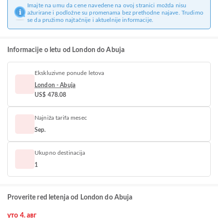
Imajte na umu da cene navedene na ovoj stranici možda nisu
ažurirane i podložne su promenama bez prethodne najave. Trudimo
se da pružimo najtačnije i aktuelnije informacije.
Informacije o letu od London do Abuja
Ekskluzivne ponude letova
London - Abuja
US$ 478.08
Najniža tarifa mesec
Sep.
Ukupno destinacija
1
Proverite red letenja od London do Abuja
уто 4. авг