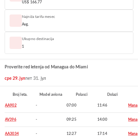
US$ 166.77
Najniža tarifa mesec
Avg.
Ukupno destinacija
1
Proverite red letenja od Managua do Miami
сре 29. јул
пет 31. јул
Broj leta.
Model aviona
Polasci
Dolazi
AA902
-
07:00
11:46
Mana
AV396
-
09:25
14:00
Mana
AA3034
-
12:27
17:14
Mana