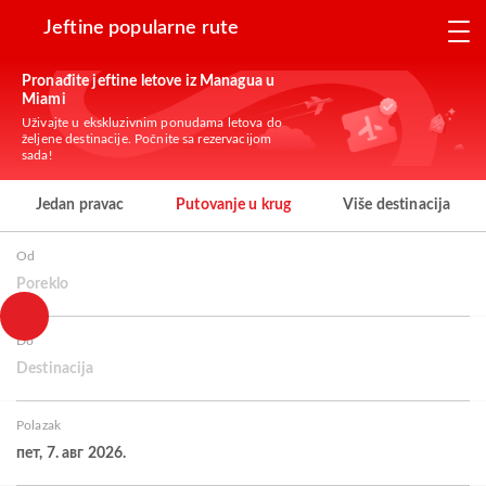
Jeftine popularne rute
Pronađite jeftine letove iz Managua u
Miami
Uživajte u ekskluzivnim ponudama letova do
željene destinacije. Počnite sa rezervacijom
sada!
Jedan pravac
Putovanje u krug
Više destinacija
Od
Poreklo
Do
Destinacija
Polazak
пет, 7. авг 2026.