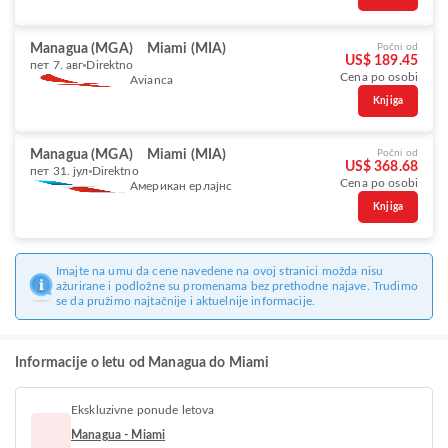
Managua (MGA)
Miami (MIA)
Počni od
US$ 189.45
пет 7. авг
Direktno
Cena po osobi
Avianca
Knjiga
Managua (MGA)
Miami (MIA)
Počni od
US$ 368.68
пет 31. јул
Direktno
Cena po osobi
Американ ерлајнс
Knjiga
Imajte na umu da cene navedene na ovoj stranici možda nisu
ažurirane i podložne su promenama bez prethodne najave. Trudimo
se da pružimo najtačnije i aktuelnije informacije.
Informacije o letu od Managua do Miami
Ekskluzivne ponude letova
Managua - Miami