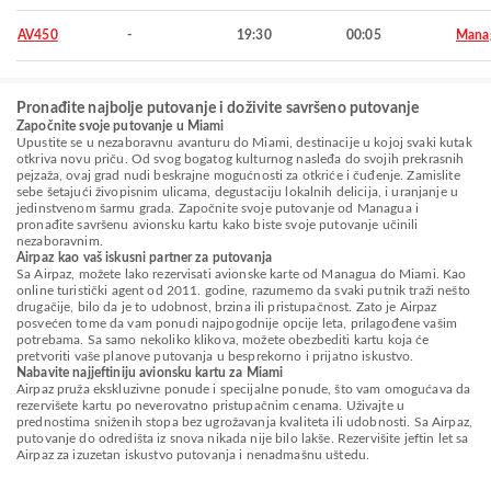
AV450
-
19:30
00:05
Mana
Pronađite najbolje putovanje i doživite savršeno putovanje
Započnite svoje putovanje u Miami
Upustite se u nezaboravnu avanturu do Miami, destinacije u kojoj svaki kutak
otkriva novu priču. Od svog bogatog kulturnog nasleđa do svojih prekrasnih
pejzaža, ovaj grad nudi beskrajne mogućnosti za otkriće i čuđenje. Zamislite
sebe šetajući živopisnim ulicama, degustaciju lokalnih delicija, i uranjanje u
jedinstvenom šarmu grada. Započnite svoje putovanje od Managua i
pronađite savršenu avionsku kartu kako biste svoje putovanje učinili
nezaboravnim.
Airpaz kao vaš iskusni partner za putovanja
Sa Airpaz, možete lako rezervisati avionske karte od Managua do Miami. Kao
online turistički agent od 2011. godine, razumemo da svaki putnik traži nešto
drugačije, bilo da je to udobnost, brzina ili pristupačnost. Zato je Airpaz
posvećen tome da vam ponudi najpogodnije opcije leta, prilagođene vašim
potrebama. Sa samo nekoliko klikova, možete obezbediti kartu koja će
pretvoriti vaše planove putovanja u besprekorno i prijatno iskustvo.
Nabavite najjeftiniju avionsku kartu za Miami
Airpaz pruža ekskluzivne ponude i specijalne ponude, što vam omogućava da
rezervišete kartu po neverovatno pristupačnim cenama. Uživajte u
prednostima sniženih stopa bez ugrožavanja kvaliteta ili udobnosti. Sa Airpaz,
putovanje do odredišta iz snova nikada nije bilo lakše. Rezervišite jeftin let sa
Airpaz za izuzetan iskustvo putovanja i nenadmašnu uštedu.