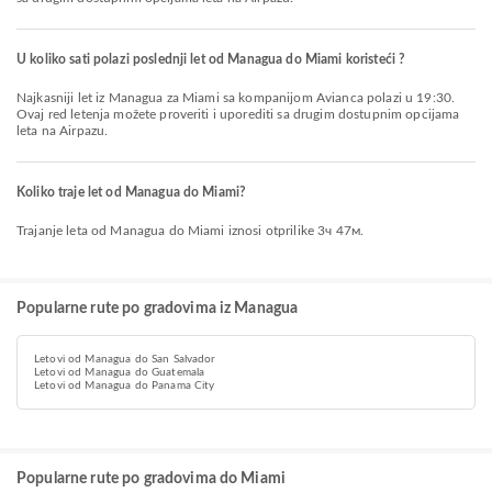
U koliko sati polazi poslednji let od Managua do Miami koristeći ?
Najkasniji let iz Managua za Miami sa kompanijom Avianca polazi u 19:30.
Ovaj red letenja možete proveriti i uporediti sa drugim dostupnim opcijama
leta na Airpazu.
Koliko traje let od Managua do Miami?
Trajanje leta od Managua do Miami iznosi otprilike 3ч 47м.
Popularne rute po gradovima iz Managua
Letovi od Managua do San Salvador
Letovi od Managua do Guatemala
Letovi od Managua do Panama City
Popularne rute po gradovima do Miami