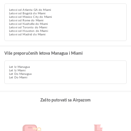
Letovi od Atlanta GA do Miami
Letovi od Bogotá do Miami
Letovi od Mexico City do Miami
Letovi od Rome do Miami
Letovi od Nashville do Miami
Letovi od Toronto do Miami
Letovi od Houston do Miami
Letovi od Madrid do Miami
Više preporučenih letova Managua i Miami
Let Iz Managua
Let Iz Miami
Let Do Managua
Let Do Miami
Zašto putovati sa Airpazom