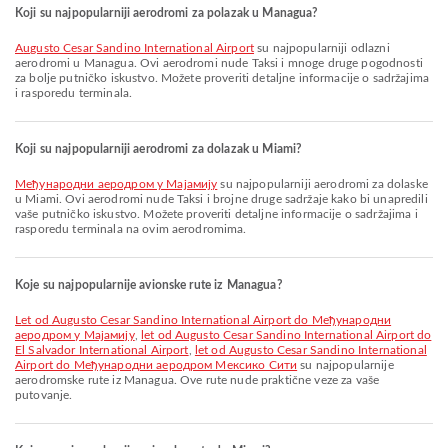
Koji su najpopularniji aerodromi za polazak u Managua?
Augusto Cesar Sandino International Airport
su najpopularniji odlazni
aerodromi u Managua. Ovi aerodromi nude Taksi i mnoge druge pogodnosti
za bolje putničko iskustvo. Možete proveriti detaljne informacije o sadržajima
i rasporedu terminala.
Koji su najpopularniji aerodromi za dolazak u Miami?
Међународни аеродром у Мајамију
su najpopularniji aerodromi za dolaske
u Miami. Ovi aerodromi nude Taksi i brojne druge sadržaje kako bi unapredili
vaše putničko iskustvo. Možete proveriti detaljne informacije o sadržajima i
rasporedu terminala na ovim aerodromima.
Koje su najpopularnije avionske rute iz Managua?
let od Augusto Cesar Sandino International Airport do Међународни
аеродром у Мајамију
,
let od Augusto Cesar Sandino International Airport do
El Salvador International Airport
,
let od Augusto Cesar Sandino International
Airport do Међународни аеродром Мексико Сити
su najpopularnije
aerodromske rute iz Managua. Ove rute nude praktične veze za vaše
putovanje.