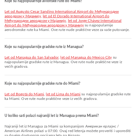
Koje su najpopularnije avionske rute do Miami?
let od Augusto Cesar Sandino International Airport do Међународни
аеродром у Мајамију
,
let od El Dorado International Airport do
Међународни аеродром у Мајамију
,
let od Jorge Chávez International
Airport do Међународни аеродром у Мајамију
su najpopularnije
aerodromske rute ka Miami. Ove rute nude praktične veze za vaše putovanje.
Koje su najpopularnije gradske rute iz Managua?
let od Managua do San Salvador
,
let od Managua do Mexico City
su
najpopularnije gradske rute iz Managua. Ove rute nude praktične veze iz
većih gradova.
Koje su najpopularnije gradske rute do Miami?
let od Bogotá do Miami
,
let od Lima do Miami
su najpopularnije gradske rute
ka Miami. Ove rute nude praktične veze iz većih gradova.
U koliko sati polazi najraniji let iz Managua prema Miami?
Najraniji let iz Managua za Miami sa kompanijom Американ ерлајнс /
American Airlines polazi u 07:00. Ovaj red letenja možete proveriti i uporediti
sa drugim dostupnim opcijama leta na Airpazu.