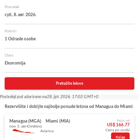
Povratak
суб, 8. авг 2026.
Putnici
1 Odrasle osobe
Class
Ekonomija
Pretražite letove
Poslednji put ažurirano na
28. јул 2026. 17:02 GMT+0
Rezervišite i dobijte najbolje ponude letova od Managua do Miami
Managua (MGA)
Miami (MIA)
Počni od
US$ 166.77
пон 3. авг
Direktno
Cena po osobi
Avianca
Knjiga