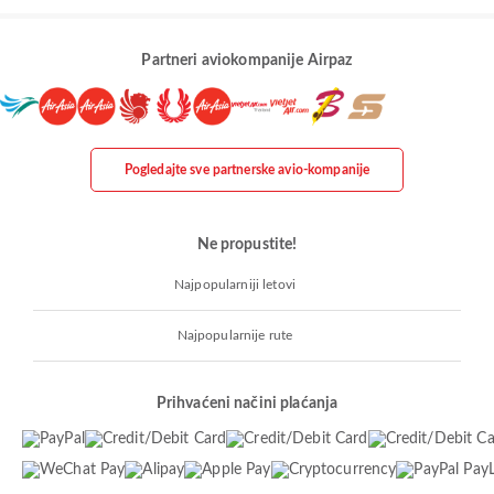
Partneri aviokompanije Airpaz
Pogledajte sve partnerske avio-kompanije
Ne propustite!
Najpopularniji letovi
Najpopularnije rute
Prihvaćeni načini plaćanja