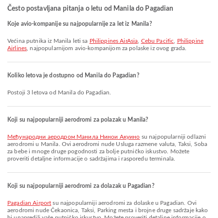
Često postavljana pitanja o letu od Manila do Pagadian
Koje avio-kompanije su najpopularnije za let iz Manila?
Većina putnika iz Manila leti sa
Philippines AirAsia
,
Cebu Pacific
,
Philippine
Airlines
, najpopularnijom avio-kompanijom za polaske iz ovog grada.
Koliko letova je dostupno od Manila do Pagadian?
Postoji 3 letova od Manila do Pagadian.
Koji su najpopularniji aerodromi za polazak u Manila?
Међународни аеродром Манила Нинои Акуино
su najpopularniji odlazni
aerodromi u Manila. Ovi aerodromi nude Usluga razmene valuta, Taksi, Soba
za bebe i mnoge druge pogodnosti za bolje putničko iskustvo. Možete
proveriti detaljne informacije o sadržajima i rasporedu terminala.
Koji su najpopularniji aerodromi za dolazak u Pagadian?
Pagadian Airport
su najpopularniji aerodromi za dolaske u Pagadian. Ovi
aerodromi nude Čekaonica, Taksi, Parking mesta i brojne druge sadržaje kako
bi unapredili vaše putničko iskustvo. Možete proveriti detaljne informacije o