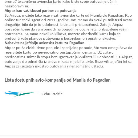
pronađite savršenu avionsku kartu kako biste svoje putovanje učinili
nezaboravnim.
Airpaz kao vaš iskusni partner za putovanja
Sa Airpaz, možete lako rezervisati avionske karte od Manila do Pagadian. Kao
online turistički agent od 2011. godine, razumemo da svaki putnik traži nešto
drugačije, bilo da je to udobnost, brzina ili pristupačnost. Zato je Airpaz
posvećen tome da vam ponudi najpogodnije opcije leta, prilagođene vašim
potrebama. Sa samo nekoliko klikova, možete obezbediti kartu koja će
pretvoriti vaše planove putovanja u besprekorno i prijatno iskustvo.
Nabavite najjeftiniju avionsku kartu za Pagadian
Airpaz pruža ekskluzivne ponude i specijalne ponude, što vam omogućava da
rezervišete kartu po neverovatno pristupačnim cenama. Uživajte u
prednostima sniženih stopa bez ugrožavanja kvaliteta ili udobnosti. Sa Airpaz,
putovanje do odredišta iz snova nikada nije bilo lakše. Rezervišite jeftin let sa
Airpaz za izuzetan iskustvo putovanja i nenadmašnu uštedu.
Lista dostupnih avio-kompanija od Manila do Pagadian
Cebu Pacific