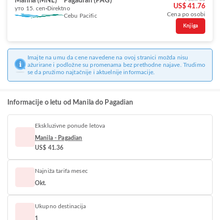
Manila (MNL)
Pagadian (PAG)
US$ 41.76
уто 15. сеп
Direktno
Cena po osobi
Cebu Pacific
Knjiga
Imajte na umu da cene navedene na ovoj stranici možda nisu
ažurirane i podložne su promenama bez prethodne najave. Trudimo
se da pružimo najtačnije i aktuelnije informacije.
Informacije o letu od Manila do Pagadian
Ekskluzivne ponude letova
Manila - Pagadian
US$ 41.36
Najniža tarifa mesec
Okt.
Ukupno destinacija
1