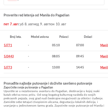
Proverite red letenja od Manila do Pagadian
пет 7. авг
суб 8. авг
нед 9. авг
пон 10. авг
Broj leta.
Model aviona
Polasci
Dolazi
5J771
-
05:10
07:00
Manil
5J3443
-
08:05
09:45
Manil
5J773
-
13:00
14:45
Manil
Pronađite najbolje putovanje i doživite savršeno putovanje
Započnite svoje putovanje u Pagadian
Upustite se u nezaboravnu avanturu do Pagadian, destinacije u kojoj svaki
kutak otkriva novu priču. Od svog bogatog kulturnog nasleđa do svojih
prekrasnih pejzaža, ovaj grad nudi beskrajne mogućnosti za otkriće i čuđenje.
Zamislite sebe šetajući živopisnim ulicama, degustaciju lokalnih delicija, i
uranjanje u jedinstvenom šarmu grada. Započnite svoje putovanje od Manila i