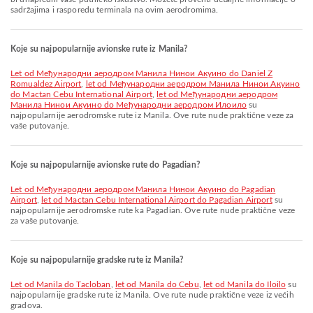
sadržajima i rasporedu terminala na ovim aerodromima.
Koje su najpopularnije avionske rute iz Manila?
let od Међународни аеродром Манила Нинои Акуино do Daniel Z
Romualdez Airport
,
let od Међународни аеродром Манила Нинои Акуино
do Mactan Cebu International Airport
,
let od Међународни аеродром
Манила Нинои Акуино do Међународни аеродром Илоило
su
najpopularnije aerodromske rute iz Manila. Ove rute nude praktične veze za
vaše putovanje.
Koje su najpopularnije avionske rute do Pagadian?
let od Међународни аеродром Манила Нинои Акуино do Pagadian
Airport
,
let od Mactan Cebu International Airport do Pagadian Airport
su
najpopularnije aerodromske rute ka Pagadian. Ove rute nude praktične veze
za vaše putovanje.
Koje su najpopularnije gradske rute iz Manila?
let od Manila do Tacloban
,
let od Manila do Cebu
,
let od Manila do Iloilo
su
najpopularnije gradske rute iz Manila. Ove rute nude praktične veze iz većih
gradova.