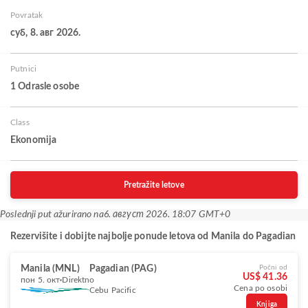
Povratak
суб, 8. авг 2026.
Putnici
1 Odrasle osobe
Class
Ekonomija
Pretražite letove
Poslednji put ažurirano na
6. август 2026. 18:07 GMT+0
Rezervišite i dobijte najbolje ponude letova od Manila do Pagadian
Manila (MNL)
Pagadian (PAG)
Počni od
US$ 41.36
пон 5. окт
Direktno
Cena po osobi
Cebu Pacific
Knjiga