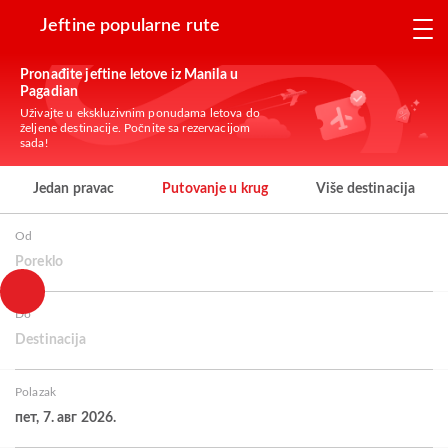
Jeftine popularne rute
Pronađite jeftine letove iz Manila u
Pagadian
Uživajte u ekskluzivnim ponudama letova do
željene destinacije. Počnite sa rezervacijom
sada!
Jedan pravac
Putovanje u krug
Više destinacija
Od
Poreklo
Do
Destinacija
Polazak
пет, 7. авг 2026.