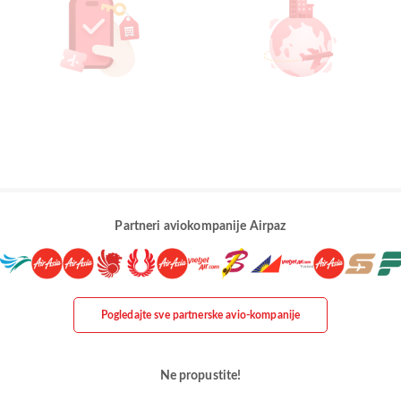
Partneri aviokompanije Airpaz
Pogledajte sve partnerske avio-kompanije
Ne propustite!