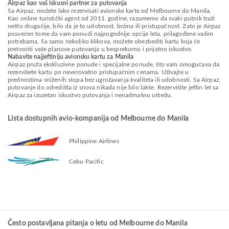
Airpaz kao vaš iskusni partner za putovanja
Sa Airpaz, možete lako rezervisati avionske karte od Melbourne do Manila.
Kao online turistički agent od 2011. godine, razumemo da svaki putnik traži
nešto drugačije, bilo da je to udobnost, brzina ili pristupačnost. Zato je Airpaz
posvećen tome da vam ponudi najpogodnije opcije leta, prilagođene vašim
potrebama. Sa samo nekoliko klikova, možete obezbediti kartu koja će
pretvoriti vaše planove putovanja u besprekorno i prijatno iskustvo.
Nabavite najjeftiniju avionsku kartu za Manila
Airpaz pruža ekskluzivne ponude i specijalne ponude, što vam omogućava da
rezervišete kartu po neverovatno pristupačnim cenama. Uživajte u
prednostima sniženih stopa bez ugrožavanja kvaliteta ili udobnosti. Sa Airpaz,
putovanje do odredišta iz snova nikada nije bilo lakše. Rezervišite jeftin let sa
Airpaz za izuzetan iskustvo putovanja i nenadmašnu uštedu.
Lista dostupnih avio-kompanija od Melbourne do Manila
Philippine Airlines
Cebu Pacific
Često postavljana pitanja o letu od Melbourne do Manila