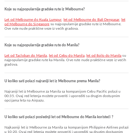
Koje su najpopularnije gradske rute iz Melbourne?
let od Melbourne do Kuala Lumpur
,
let od Melbourne do Bali Denpasar
,
let
od Melbourne do Singapore
su najpopularnije gradske rute iz Melbourne.
Ove rute nude praktične veze iz većih gradova.
Koje su najpopularnije gradske rute do Manila?
let od Tacloban do Manila
,
let od Cebu do Manila
,
let od Iloilo do Manila
su
najpopularnije gradske rute ka Manila. Ove rute nude praktične veze iz većih
gradova.
U koliko sati polazi najraniji let iz Melbourne prema Manila?
Najraniji let iz Melbourne za Manila sa kompanijom Cebu Pacific polazi u
00:35. Ovaj red letenja možete proveriti i uporediti sa drugim dostupnim
opcijama leta na Airpazu.
U koliko sati polazi poslednji let od Melbourne do Manila koristeći ?
Najkasniji let iz Melbourne za Manila sa kompanijom Philippine Airlines polazi
u 10:20. Ovaj red letenja možete proveriti i uporediti sa drugim dostupnim