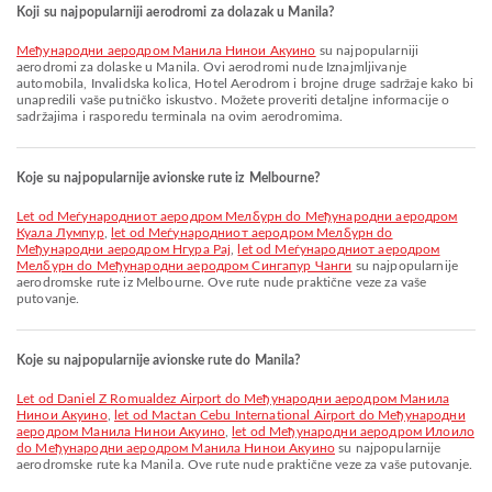
Koji su najpopularniji aerodromi za dolazak u Manila?
Међународни аеродром Манила Нинои Акуино
su najpopularniji
aerodromi za dolaske u Manila. Ovi aerodromi nude Iznajmljivanje
automobila, Invalidska kolica, Hotel Aerodrom i brojne druge sadržaje kako bi
unapredili vaše putničko iskustvo. Možete proveriti detaljne informacije o
sadržajima i rasporedu terminala na ovim aerodromima.
Koje su najpopularnije avionske rute iz Melbourne?
let od Меѓународниот аеродром Мелбурн do Међународни аеродром
Куала Лумпур
,
let od Меѓународниот аеродром Мелбурн do
Међународни аеродром Нгура Рај
,
let od Меѓународниот аеродром
Мелбурн do Међународни аеродром Сингапур Чанги
su najpopularnije
aerodromske rute iz Melbourne. Ove rute nude praktične veze za vaše
putovanje.
Koje su najpopularnije avionske rute do Manila?
let od Daniel Z Romualdez Airport do Међународни аеродром Манила
Нинои Акуино
,
let od Mactan Cebu International Airport do Међународни
аеродром Манила Нинои Акуино
,
let od Међународни аеродром Илоило
do Међународни аеродром Манила Нинои Акуино
su najpopularnije
aerodromske rute ka Manila. Ove rute nude praktične veze za vaše putovanje.