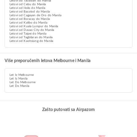
Letovi od Tacloban do Manila
Letovi od Cebu do Manila
Letovi od Iloilo do Manila
Letovi od Bacolod do Manila
Letovi od Cagayan de Oro do Manila
Letovi od Boracay do Manila
Letovi od Kalibo do Manila
Letovi od Kuala Lumpur do Manila
Letovi od Davao City do Manila
Letovi od Taipei do Manila
Letovi od Tagbilaran do Manila
Letovi od Kaohsiung do Manila
Više preporučenih letova Melbourne i Manila
Let Iz Melbourne
Let Iz Manila
Let Do Melbourne
Let Do Manila
Zašto putovati sa Airpazom