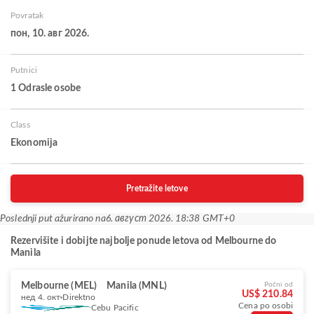
Povratak
пон, 10. авг 2026.
Putnici
1 Odrasle osobe
Class
Ekonomija
Pretražite letove
Poslednji put ažurirano na
6. август 2026. 18:38 GMT+0
Rezervišite i dobijte najbolje ponude letova od Melbourne do
Manila
Melbourne (MEL)
Manila (MNL)
Počni od
US$ 210.84
нед 4. окт
Direktno
Cena po osobi
Cebu Pacific