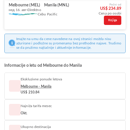
Melbourne (MEL)
Manila (MNL)
Počni od
US$ 234.89
нед 16. авг
Direktno
Cena po osobi
Cebu Pacific
Knjiga
Imajte na umu da cene navedene na ovoj stranici možda nisu
ažurirane i podložne su promenama bez prethodne najave. Trudimo
se da pružimo najtačnije i aktuelnije informacije.
Informacije o letu od Melbourne do Manila
Ekskluzivne ponude letova
Melbourne - Manila
US$ 210.84
Najniža tarifa mesec
Okt.
Ukupno destinacija