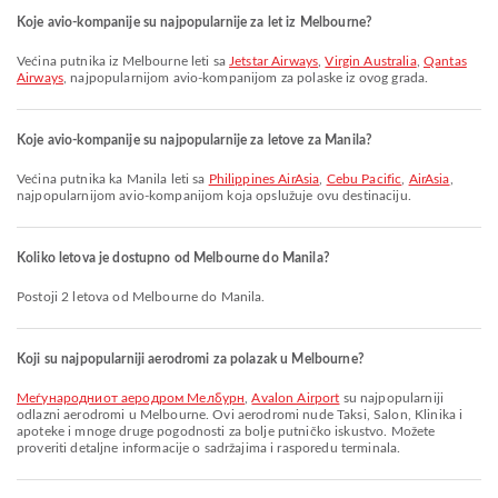
Koje avio-kompanije su najpopularnije za let iz Melbourne?
Većina putnika iz Melbourne leti sa
Jetstar Airways
,
Virgin Australia
,
Qantas
Airways
, najpopularnijom avio-kompanijom za polaske iz ovog grada.
Koje avio-kompanije su najpopularnije za letove za Manila?
Većina putnika ka Manila leti sa
Philippines AirAsia
,
Cebu Pacific
,
AirAsia
,
najpopularnijom avio-kompanijom koja opslužuje ovu destinaciju.
Koliko letova je dostupno od Melbourne do Manila?
Postoji 2 letova od Melbourne do Manila.
Koji su najpopularniji aerodromi za polazak u Melbourne?
Меѓународниот аеродром Мелбурн
,
Avalon Airport
su najpopularniji
odlazni aerodromi u Melbourne. Ovi aerodromi nude Taksi, Salon, Klinika i
apoteke i mnoge druge pogodnosti za bolje putničko iskustvo. Možete
proveriti detaljne informacije o sadržajima i rasporedu terminala.