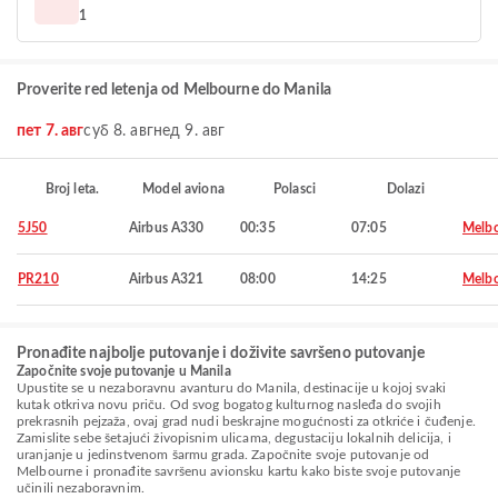
1
Proverite red letenja od Melbourne do Manila
пет 7. авг
суб 8. авг
нед 9. авг
Broj leta.
Model aviona
Polasci
Dolazi
5J50
Airbus A330
00:35
07:05
Melb
PR210
Airbus A321
08:00
14:25
Melb
Pronađite najbolje putovanje i doživite savršeno putovanje
Započnite svoje putovanje u Manila
Upustite se u nezaboravnu avanturu do Manila, destinacije u kojoj svaki
kutak otkriva novu priču. Od svog bogatog kulturnog nasleđa do svojih
prekrasnih pejzaža, ovaj grad nudi beskrajne mogućnosti za otkriće i čuđenje.
Zamislite sebe šetajući živopisnim ulicama, degustaciju lokalnih delicija, i
uranjanje u jedinstvenom šarmu grada. Započnite svoje putovanje od
Melbourne i pronađite savršenu avionsku kartu kako biste svoje putovanje
učinili nezaboravnim.