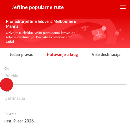
Jeftine popularne rute
Pronađite jeftine letove iz Melbourne u
Manila
Uživajte u ekskluzivnim ponudama letova do
željene destinacije. Počnite sa rezervacijom
sada!
Jedan pravac
Putovanje u krug
Više destinacija
Od
Poreklo
Do
Destinacija
Polazak
нед, 9. авг 2026.