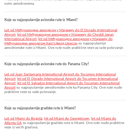
ovim aerodromima.
Koje su najpopularnije avionske rute iz Miami?
let od Међународни аеродром у Мајамију do El Dorado International
Airport
,
let od Међународни аеродром у Мајамију do Cheddi Jagan
International Airport
,
let od Међународни аеродром у Мајамију do
Међународни аеродром Хартсфилд Џексон
su najpopularnije
aerodromske rute iz Miami. Ove rute nude praktične veze za vaše putovanje.
Koje su najpopularnije avionske rute do Panama City?
let od Juan Santamaría International Airport do Tocumen International
Airport
,
let od El Dorado International Airport do Tocumen International
Airport
,
let od El Salvador International Airport do Tocumen International
Airport
su najpopularnije aerodromske rute ka Panama City. Ove rute nude
praktične veze za vaše putovanje.
Koje su najpopularnije gradske rute iz Miami?
let od Miami do Bogotá
,
let od Miami do Georgetown
,
let od Miami do
Atlanta GA
su najpopularnije gradske rute iz Miami. Ove rute nude praktične
veze iz većih gradova.