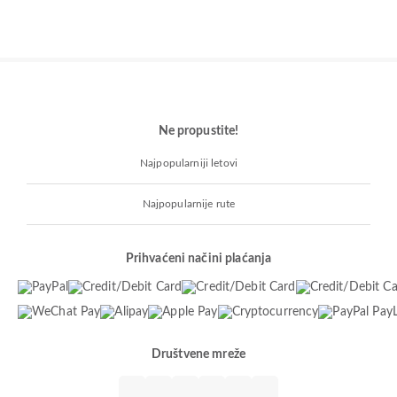
Ne propustite!
Najpopularniji letovi
Najpopularnije rute
Prihvaćeni načini plaćanja
Društvene mreže