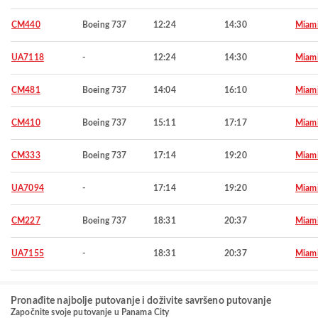
CM440
Boeing 737
12:24
14:30
Miam
UA7118
-
12:24
14:30
Miam
CM481
Boeing 737
14:04
16:10
Miam
CM410
Boeing 737
15:11
17:17
Miam
CM333
Boeing 737
17:14
19:20
Miam
UA7094
-
17:14
19:20
Miam
CM227
Boeing 737
18:31
20:37
Miam
UA7155
-
18:31
20:37
Miam
Pronađite najbolje putovanje i doživite savršeno putovanje
Započnite svoje putovanje u Panama City