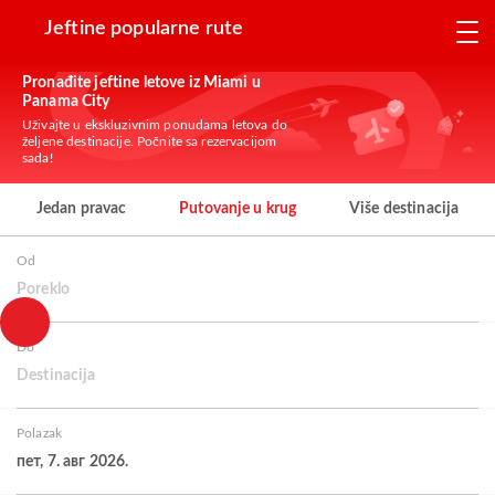
Jeftine popularne rute
Pronađite jeftine letove iz Miami u
Panama City
Uživajte u ekskluzivnim ponudama letova do
željene destinacije. Počnite sa rezervacijom
sada!
Jedan pravac
Putovanje u krug
Više destinacija
Od
Poreklo
Do
Destinacija
Polazak
пет, 7. авг 2026.