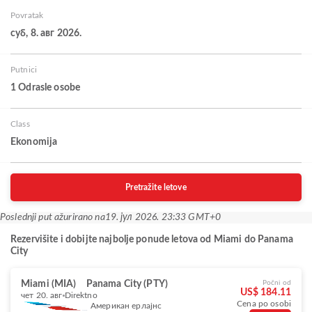
Povratak
суб, 8. авг 2026.
Putnici
1 Odrasle osobe
Class
Ekonomija
Pretražite letove
Poslednji put ažurirano na
19. јул 2026. 23:33 GMT+0
Rezervišite i dobijte najbolje ponude letova od Miami do Panama
City
Miami (MIA)
Panama City (PTY)
Počni od
US$ 184.11
чет 20. авг
Direktno
Cena po osobi
Американ ерлајнс