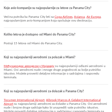
Koje avio-kompanije su najpopularnije za letove za Panama City?
Većina putnika ka Panama City leti sa
Copa Airlines
,
Avianca
,
Air Europa
,
najpopularnijom avio-kompanijom koja opslužuje ovu destinaciju.
Koliko letova je dostupno od Miami do Panama City?
Postoji 15 letova od Miami do Panama City.
Koji su najpopularniji aerodromi za polazak u Miami?
Међународни аеродром у Мајамију
su najpopularniji odlazni aerodromi u
Miami. Ovi aerodromi nude i mnoge druge pogodnosti za bolje putničko
iskustvo. Možete proveriti detaljne informacije o sadržajima i rasporedu
terminala.
Koji su najpopularniji aerodromi za dolazak u Panama City?
Tocumen International Airport
,
Albrook Marcos A Gelabert International
Airport
su najpopularniji aerodromi za dolaske u Panama City. Ovi aerodromi
nude i brojne druge sadržaje kako bi unapredili vaše putničko iskustvo.
Možete proveriti detaljne informacije o sadržajima i rasporedu terminala na