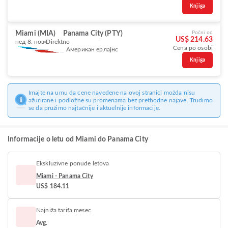
Knjiga
Miami (MIA)
Panama City (PTY)
Počni od
US$ 214.63
нед 8. нов
Direktno
Cena po osobi
Американ ерлајнс
Knjiga
Imajte na umu da cene navedene na ovoj stranici možda nisu
ažurirane i podložne su promenama bez prethodne najave. Trudimo
se da pružimo najtačnije i aktuelnije informacije.
Informacije o letu od Miami do Panama City
Ekskluzivne ponude letova
Miami - Panama City
US$ 184.11
Najniža tarifa mesec
Avg.