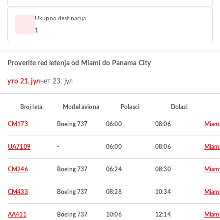
Ukupno destinacija
1
Proverite red letenja od Miami do Panama City
уто 21. јул
чет 23. јул
Broj leta.
Model aviona
Polasci
Dolazi
CM173
Boeing 737
06:00
08:06
Miam
UA7109
-
06:00
08:06
Miam
CM246
Boeing 737
06:24
08:30
Miam
CM433
Boeing 737
08:28
10:34
Miam
AA411
Boeing 737
10:06
12:14
Miam