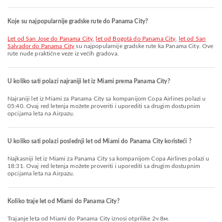
Koje su najpopularnije gradske rute do Panama City?
let od San Jose do Panama City
,
let od Bogotá do Panama City
,
let od San
Salvador do Panama City
su najpopularnije gradske rute ka Panama City. Ove
rute nude praktične veze iz većih gradova.
U koliko sati polazi najraniji let iz Miami prema Panama City?
Najraniji let iz Miami za Panama City sa kompanijom Copa Airlines polazi u
05:40. Ovaj red letenja možete proveriti i uporediti sa drugim dostupnim
opcijama leta na Airpazu.
U koliko sati polazi poslednji let od Miami do Panama City koristeći ?
Najkasniji let iz Miami za Panama City sa kompanijom Copa Airlines polazi u
18:31. Ovaj red letenja možete proveriti i uporediti sa drugim dostupnim
opcijama leta na Airpazu.
Koliko traje let od Miami do Panama City?
Trajanje leta od Miami do Panama City iznosi otprilike 2ч 8м.