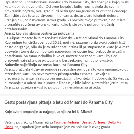
Upustite se u nezaboravnu avanturu do Panama City, destinacije u kojoj svaki
kutak otkriva novu priču. Od svog bogatog kulturnog nasleđa do svojih
prekrasnih pejzaža, ovaj grad nudi beskrajne mogućnosti za otkriće i čuđenje.
Zamislite sebe šetajući živopisnim ulicama, degustaciju lokalnih delicija, i
uranjanje u jedinstvenom šarmu grada. Započnite svoje putovanje od Miami i
pronađite savršenu avionsku kartu kako biste svoje putovanje učinili
nezaboravnim.
Airpaz kao vaš iskusni partner za putovanja
Sa Airpaz, možete lako rezervisati avionske karte od Miami do Panama City.
Kao online turistički agent od 2011. godine, razumemo da svaki putnik traži
nešto drugačije, bilo da je to udobnost, brzina ili pristupačnost. Zato je Airpaz
posvećen tome da vam ponudi najpogodnije opcije leta, prilagođene vašim
potrebama. Sa samo nekoliko klikova, možete obezbediti kartu koja će
pretvoriti vaše planove putovanja u besprekorno i prijatno iskustvo.
Nabavite najjeftiniju avionsku kartu za Panama City
Airpaz pruža ekskluzivne ponude i specijalne ponude, što vam omogućava da
rezervišete kartu po neverovatno pristupačnim cenama. Uživajte u
prednostima sniženih stopa bez ugrožavanja kvaliteta ili udobnosti. Sa Airpaz,
putovanje do odredišta iz snova nikada nije bilo lakše. Rezervišite jeftin let sa
Airpaz za izuzetan iskustvo putovanja i nenadmašnu uštedu.
Često postavljana pitanja o letu od Miami do Panama City
Koje avio-kompanije su najpopularnije za let iz Miami?
Većina putnika iz Miami leti sa
Frontier Airlines
,
United Airlines
,
Delta Air
Lines
, najpopularnijom avio-kompanijom za polaske iz ovog grada.