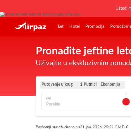
Uštedi 
Let
Hotel
Promocija
Porudžbin
Pronađite jeftine l
Uživajte u ekskluzivnim ponuda
Putovanje u krug
Ekonomija
1 Putnici
Od
Poslednji put ažurirano na
21. јул 2026. 20:21 GMT+0