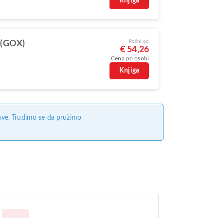
Knjiga
Počni od
 (GOX)
€ 54,26
Cena po osobi
Knjiga
ave. Trudimo se da pružimo