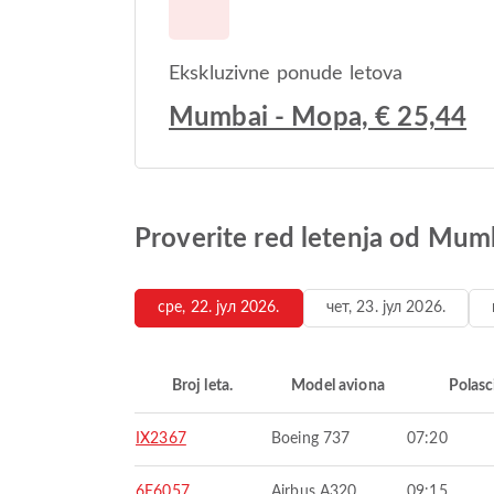
Ekskluzivne ponude letova
Mumbai - Mopa, € 25,44
Proverite red letenja od Mu
сре, 22. јул 2026.
чет, 23. јул 2026.
Broj leta.
Model aviona
Polasc
IX2367
Boeing 737
07:20
6E6057
Airbus A320
09:15