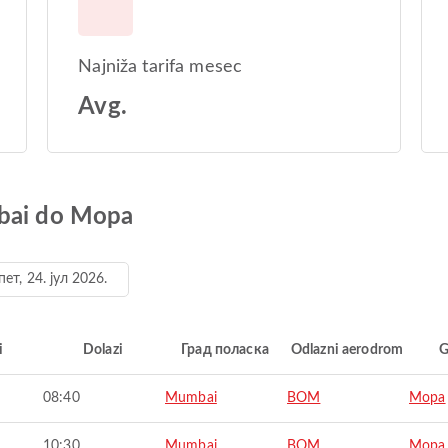
Najniža tarifa mesec
Avg.
mbai do Mopa
пет, 24. јул 2026.
i
Dolazi
Град поласка
Odlazni aerodrom
G
08:40
Mumbai
BOM
Mopa
10:30
Mumbai
BOM
Mopa