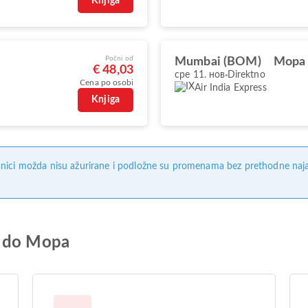
Knjiga
Počni od
Mumbai (BOM)
Mopa
€ 48,03
сре 11. нов
Direktno
Cena po osobi
Air India Express
Knjiga
nici možda nisu ažurirane i podložne su promenama bez prethodne naj
i do Mopa