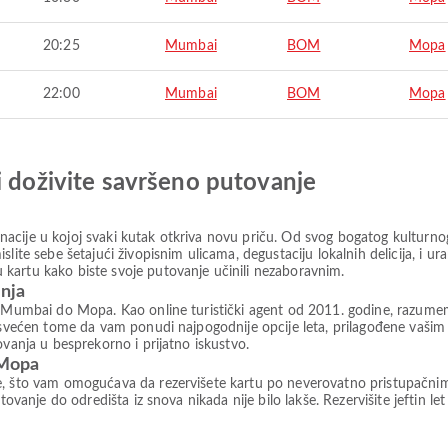
20:25
Mumbai
BOM
Mopa
22:00
Mumbai
BOM
Mopa
i doživite savršeno putovanje
cije u kojoj svaki kutak otkriva novu priču. Od svog bogatog kulturnog
slite sebe šetajući živopisnim ulicama, degustaciju lokalnih delicija, i 
kartu kako biste svoje putovanje učinili nezaboravnim.
anja
d Mumbai do Mopa. Kao online turistički agent od 2011. godine, razumemo 
posvećen tome da vam ponudi najpogodnije opcije leta, prilagođene vaši
ovanja u besprekorno i prijatno iskustvo.
 Mopa
e, što vam omogućava da rezervišete kartu po neverovatno pristupačni
tovanje do odredišta iz snova nikada nije bilo lakše. Rezervišite jeftin le