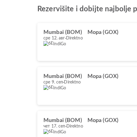
Rezervišite i dobijte najbol
Mumbai (BOM)
Mopa (GOX)
сре 12. авг
Direktno
IndiGo
Mumbai (BOM)
Mopa (GOX)
сре 9. сеп
Direktno
IndiGo
Mumbai (BOM)
Mopa (GOX)
чет 17. сеп
Direktno
IndiGo