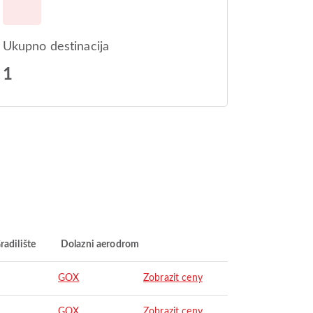
Ukupno destinacija
1
radilište
Dolazni aerodrom
GOX
Zobrazit ceny
GOX
Zobrazit ceny