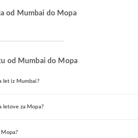
ija od Mumbai do Mopa
letu od Mumbai do Mopa
a let iz Mumbai?
a letove za Mopa?
o Mopa?