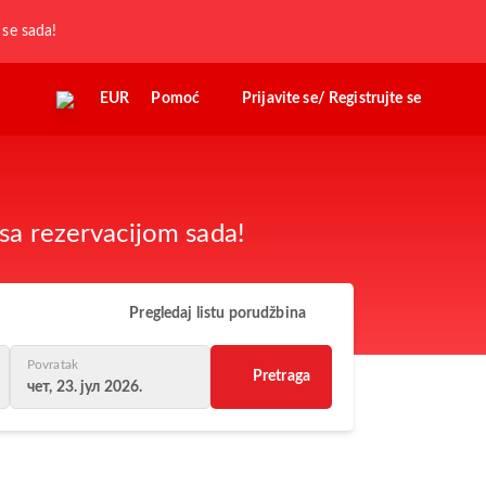
j se sada!
EUR
Pomoć
Prijavite se/ Registrujte se
sa rezervacijom sada!
Pregledaj listu porudžbina
Povratak
Pretraga
чет, 23. јул 2026.