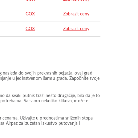
GOX
Zobrazit ceny
GOX
Zobrazit ceny
 nasleđa do svojih prekrasnih pejzaža, ovaj grad
uranjanje u jedinstvenom šarmu grada. Započnite svoje
da svaki putnik traži nešto drugačije, bilo da je to
m potrebama. Sa samo nekoliko klikova, možete
m cenama. Uživajte u prednostima sniženih stopa
t sa Airpaz za izuzetan iskustvo putovanja i