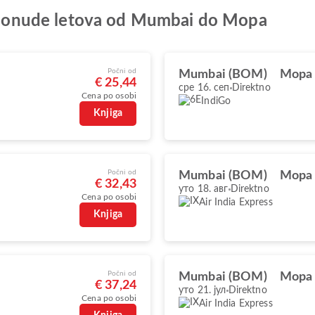
je ponude letova od Mumbai do Mopa
Počni od
Mumbai (BOM)
Mopa
€ 25,44
сре 16. сеп
Direktno
Cena po osobi
IndiGo
Knjiga
Počni od
Mumbai (BOM)
Mopa
€ 32,43
уто 18. авг
Direktno
Cena po osobi
Air India Express
Knjiga
Počni od
Mumbai (BOM)
Mopa
€ 37,24
уто 21. јул
Direktno
Cena po osobi
Air India Express