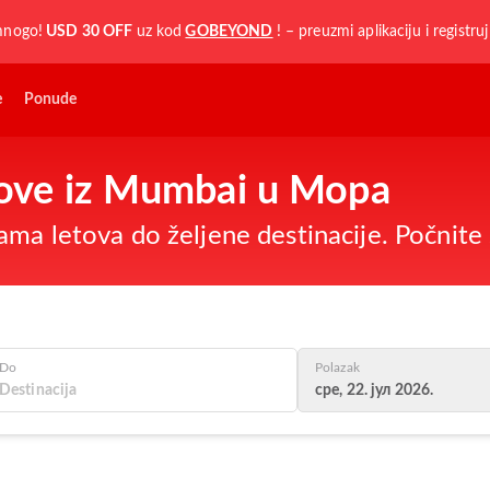
mnogo!
USD 30 OFF
uz kod
GOBEYOND
! – preuzmi aplikaciju i registru
e
Ponude
etove iz Mumbai u Mopa
ma letova do željene destinacije. Počnite 
Do
Polazak
сре, 22. јул 2026.