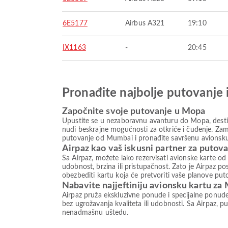
6E5177
Airbus A321
19:10
IX1163
-
20:45
Pronađite najbolje putovanje 
Započnite svoje putovanje u Mopa
Upustite se u nezaboravnu avanturu do Mopa, destina
nudi beskrajne mogućnosti za otkriće i čuđenje. Zami
putovanje od Mumbai i pronađite savršenu avionsku 
Airpaz kao vaš iskusni partner za putov
Sa Airpaz, možete lako rezervisati avionske karte o
udobnost, brzina ili pristupačnost. Zato je Airpaz 
obezbediti kartu koja će pretvoriti vaše planove put
Nabavite najjeftiniju avionsku kartu za
Airpaz pruža ekskluzivne ponude i specijalne ponud
bez ugrožavanja kvaliteta ili udobnosti. Sa Airpaz, pu
nenadmašnu uštedu.