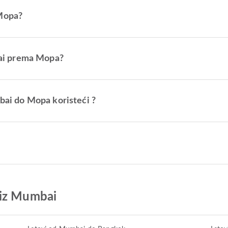
 Mopa?
mbai prema Mopa?
mbai do Mopa koristeći ?
 iz Mumbai