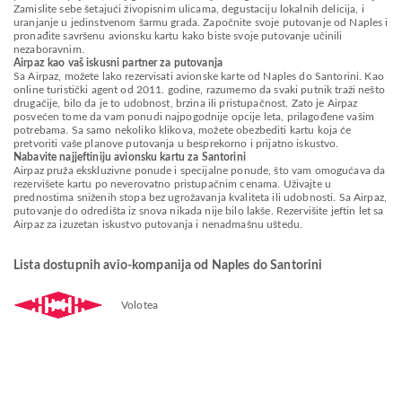
Zamislite sebe šetajući živopisnim ulicama, degustaciju lokalnih delicija, i
uranjanje u jedinstvenom šarmu grada. Započnite svoje putovanje od Naples i
pronađite savršenu avionsku kartu kako biste svoje putovanje učinili
nezaboravnim.
Airpaz kao vaš iskusni partner za putovanja
Sa Airpaz, možete lako rezervisati avionske karte od Naples do Santorini. Kao
online turistički agent od 2011. godine, razumemo da svaki putnik traži nešto
drugačije, bilo da je to udobnost, brzina ili pristupačnost. Zato je Airpaz
posvećen tome da vam ponudi najpogodnije opcije leta, prilagođene vašim
potrebama. Sa samo nekoliko klikova, možete obezbediti kartu koja će
pretvoriti vaše planove putovanja u besprekorno i prijatno iskustvo.
Nabavite najjeftiniju avionsku kartu za Santorini
Airpaz pruža ekskluzivne ponude i specijalne ponude, što vam omogućava da
rezervišete kartu po neverovatno pristupačnim cenama. Uživajte u
prednostima sniženih stopa bez ugrožavanja kvaliteta ili udobnosti. Sa Airpaz,
putovanje do odredišta iz snova nikada nije bilo lakše. Rezervišite jeftin let sa
Airpaz za izuzetan iskustvo putovanja i nenadmašnu uštedu.
Lista dostupnih avio-kompanija od Naples do Santorini
Volotea