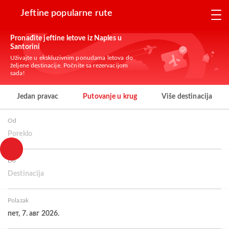
Jeftine popularne rute
Pronađite jeftine letove iz Naples u
Santorini
Uživajte u ekskluzivnim ponudama letova do
željene destinacije. Počnite sa rezervacijom
sada!
Jedan pravac
Putovanje u krug
Više destinacija
Od
Poreklo
Do
Destinacija
Polazak
пет, 7. авг 2026.