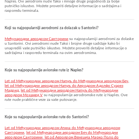
Naples. Ovi aerodromi nude Taksi i mnoge druge pogodnosti za bolje
putničko iskustvo. Možete proveriti detaljne informacije o sadržajima i
rasporedu terminala.
Koji su najpopularniji aerodromi za dolazak u Santorini?
Међународни аеродром Санторини
su najpopularniji aerodromi za dolaske
u Santorini. Ovi aerodromi nude Taksi i brojne druge sadržaje kako bi
unapredili vaše putničko iskustvo. Možete proveriti detaljne informacije o
sadržajima i rasporedu terminala na ovim aerodromima.
Koje su najpopularnije avionske rute iz Naples?
let od Међународни аеродром Напуљ do Међународни аеродром Беч
,
let od Међународни аеродром Напуљ do Аеродром Адолфо Суарез
Мадрид
,
let od Међународни аеродром Напуљ do Међународни
аеродром Мохамед V
su najpopularnije aerodromske rute iz Naples. Ove
rute nude praktične veze za vaše putovanje.
Koje su najpopularnije avionske rute do Santorini?
let od Међународни аеродром Атина do Међународни аеродром
Санторини
,
let od Међународни аеродром Беч do Међународни
аеродром Санторини
,
let od Aеродром Венеција Марко Поло do