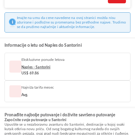
Imajte na umu da cene navedene na ovoj stranici možda nisu
ažurirane i podložne su promenama bez prethodne najave. Trudimo
se da pružimo najtačnije i aktuelnije informacije.
Informacije o letu od Naples do Santorini
Ekskluzivne ponude letova
Naples - Santorini
US$ 69.86
Najniža tarifa mesec
Avg.
Pronađite najbolje putovanje i doživite savršeno putovanje
Započnite svoje putovanje u Santorini
Upustite se u nezaboravnu avanturu do Santorini, destinacije u kojoj svaki
kutak otkriva novu priču. Od svog bogatog kulturnog nasleđa do svojih
prekrasnih pejzaža, ovaj grad nudi beskrajne mogućnosti za otkriće i čuđenje.