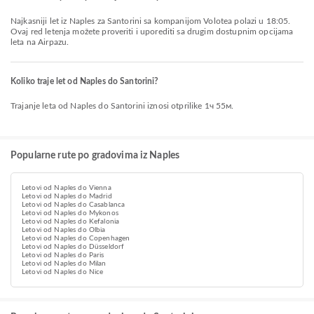
Najkasniji let iz Naples za Santorini sa kompanijom Volotea polazi u 18:05.
Ovaj red letenja možete proveriti i uporediti sa drugim dostupnim opcijama
leta na Airpazu.
Koliko traje let od Naples do Santorini?
Trajanje leta od Naples do Santorini iznosi otprilike 1ч 55м.
Popularne rute po gradovima iz Naples
Letovi od Naples do Vienna
Letovi od Naples do Madrid
Letovi od Naples do Casablanca
Letovi od Naples do Mykonos
Letovi od Naples do Kefalonia
Letovi od Naples do Olbia
Letovi od Naples do Copenhagen
Letovi od Naples do Düsseldorf
Letovi od Naples do Paris
Letovi od Naples do Milan
Letovi od Naples do Nice