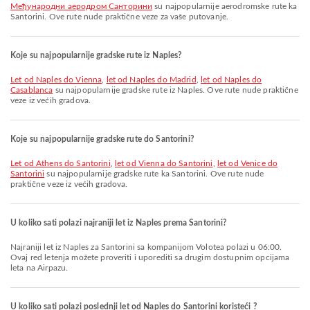
Међународни аеродром Санторини
su najpopularnije aerodromske rute ka
Santorini. Ove rute nude praktične veze za vaše putovanje.
Koje su najpopularnije gradske rute iz Naples?
let od Naples do Vienna
,
let od Naples do Madrid
,
let od Naples do
Casablanca
su najpopularnije gradske rute iz Naples. Ove rute nude praktične
veze iz većih gradova.
Koje su najpopularnije gradske rute do Santorini?
let od Athens do Santorini
,
let od Vienna do Santorini
,
let od Venice do
Santorini
su najpopularnije gradske rute ka Santorini. Ove rute nude
praktične veze iz većih gradova.
U koliko sati polazi najraniji let iz Naples prema Santorini?
Najraniji let iz Naples za Santorini sa kompanijom Volotea polazi u 06:00.
Ovaj red letenja možete proveriti i uporediti sa drugim dostupnim opcijama
leta na Airpazu.
U koliko sati polazi poslednji let od Naples do Santorini koristeći ?