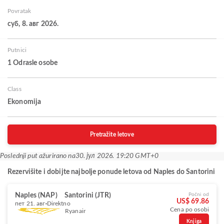
Povratak
суб, 8. авг 2026.
Putnici
1 Odrasle osobe
Class
Ekonomija
Pretražite letove
Poslednji put ažurirano na
30. јул 2026. 19:20 GMT+0
Rezervišite i dobijte najbolje ponude letova od Naples do Santorini
Naples (NAP)
Santorini (JTR)
Počni od
US$ 69.86
пет 21. авг
Direktno
Cena po osobi
Ryanair
Knjiga