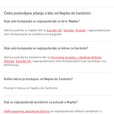
Često postavljana pitanja o letu od Naples do Santorini
Koje avio-kompanije su najpopularnije za let iz Naples?
Većina putnika iz Naples leti sa
EasyJet UK
,
Volotea
,
Ryanair
, najpopularnijom
avio-kompanijom za polaske iz ovog grada.
Koje avio-kompanije su najpopularnije za letove za Santorini?
Većina putnika ka Santorini leti sa
Остријан ерлајнс / Austrian Airlines
,
Volotea
,
EasyJet UK
, najpopularnijom avio-kompanijom koja opslužuje ovu
destinaciju.
Koliko letova je dostupno od Naples do Santorini?
Postoji 4 letova od Naples do Santorini.
Koji su najpopularniji aerodromi za polazak u Naples?
Међународни аеродром Напуљ
su najpopularniji odlazni aerodromi u