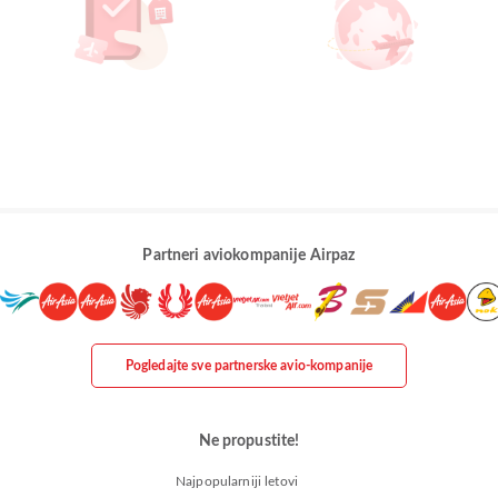
Partneri aviokompanije Airpaz
Pogledajte sve partnerske avio-kompanije
Ne propustite!
Najpopularniji letovi