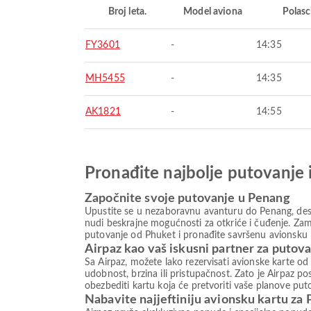
Broj leta.
Model aviona
Polasc
FY3601
-
14:35
MH5455
-
14:35
AK1821
-
14:55
Pronađite najbolje putovanje 
Započnite svoje putovanje u Penang
Upustite se u nezaboravnu avanturu do Penang, desti
nudi beskrajne mogućnosti za otkriće i čuđenje. Zami
putovanje od Phuket i pronađite savršenu avionsku k
Airpaz kao vaš iskusni partner za putov
Sa Airpaz, možete lako rezervisati avionske karte od
udobnost, brzina ili pristupačnost. Zato je Airpaz 
obezbediti kartu koja će pretvoriti vaše planove put
Nabavite najjeftiniju avionsku kartu za