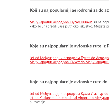
Koji su najpopularniji aerodromi za dola
Међународни аеродром Пулау Пинанг
su najpopu
kako bi unapredili vaše putničko iskustvo. Možete p
Koje su najpopularnije avionske rute iz
let od Међународни аеродром Пукет do Аеродр
Међународни аеродром Пукет do Међународни
Koje su najpopularnije avionske rute do
let od Међународни аеродром Куала Лумпур d
let od Kualanamu International Airport do Међу
putovanje.