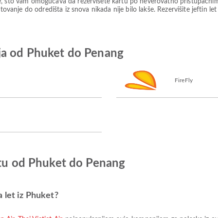
e, što vam omogućava da rezervišete kartu po neverovatno pristupačni
tovanje do odredišta iz snova nikada nije bilo lakše. Rezervišite jeftin le
ja od Phuket do Penang
FireFly
etu od Phuket do Penang
 let iz Phuket?