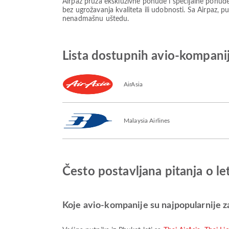
Airpaz pruža ekskluzivne ponude i specijalne ponud
bez ugrožavanja kvaliteta ili udobnosti. Sa Airpaz, pu
nenadmašnu uštedu.
Lista dostupnih avio-kompani
AirAsia
Malaysia Airlines
Često postavljana pitanja o l
Koje avio-kompanije su najpopularnije za