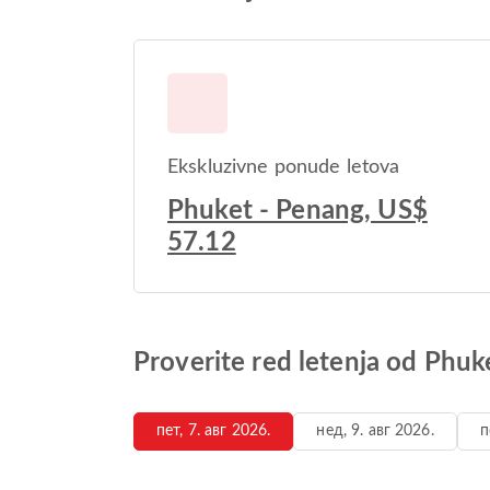
Ekskluzivne ponude letova
Phuket - Penang, US$
57.12
Proverite red letenja od Phu
пет, 7. авг 2026.
нед, 9. авг 2026.
п