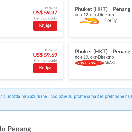
Počni od
Phuket (HKT)
Penang 
US$ 59.37
пон 12. окт
Direktno
Cena po osobi
FireFly
Knjiga
Počni od
Phuket (HKT)
Penang 
US$ 59.69
пон 19. окт
Direktno
Cena po osobi
AirAsia
Knjiga
nici možda nisu ažurirane i podložne su promenama bez prethodne naj
 do Penang