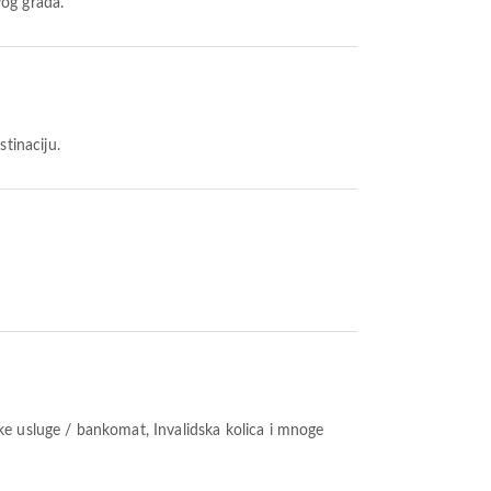
vog grada.
tinaciju.
e usluge / bankomat, Invalidska kolica i mnoge