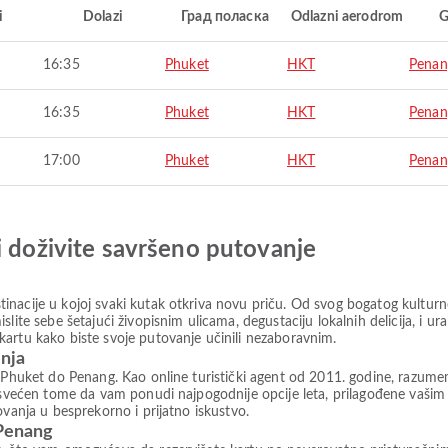
i
Dolazi
Град поласка
Odlazni aerodrom
G
16:35
Phuket
HKT
Penan
16:35
Phuket
HKT
Penan
17:00
Phuket
HKT
Penan
i doživite savršeno putovanje
nacije u kojoj svaki kutak otkriva novu priču. Od svog bogatog kulturno
slite sebe šetajući živopisnim ulicama, degustaciju lokalnih delicija, i 
artu kako biste svoje putovanje učinili nezaboravnim.
anja
 Phuket do Penang. Kao online turistički agent od 2011. godine, razumemo
posvećen tome da vam ponudi najpogodnije opcije leta, prilagođene vaši
ovanja u besprekorno i prijatno iskustvo.
 Penang