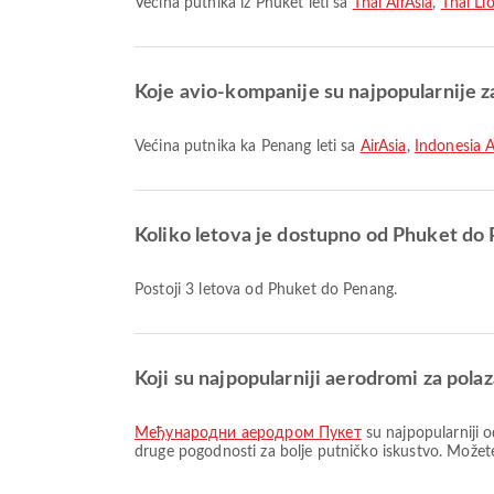
Većina putnika iz Phuket leti sa
Thai AirAsia
,
Thai Lio
Koje avio-kompanije su najpopularnije z
Većina putnika ka Penang leti sa
AirAsia
,
Indonesia A
Koliko letova je dostupno od Phuket do
Postoji 3 letova od Phuket do Penang.
Koji su najpopularniji aerodromi za pola
Међународни аеродром Пукет
su najpopularniji 
druge pogodnosti za bolje putničko iskustvo. Možete 