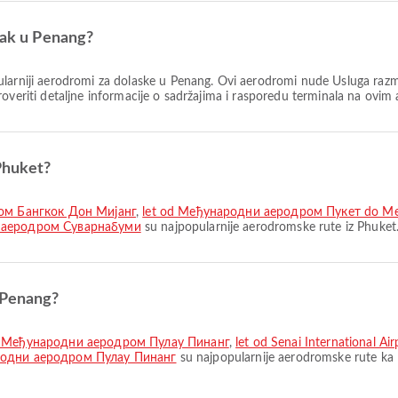
zak u Penang?
larniji aerodromi za dolaske u Penang. Ovi aerodromi nude Usluga razme
roveriti detaljne informacije o sadržajima i rasporedu terminala na ovi
 Phuket?
ом Бангкок Дон Мијанг
,
let od Међународни аеродром Пукет do М
 аеродром Суварнабуми
su najpopularnije aerodromske rute iz Phuket
 Penang?
o Међународни аеродром Пулау Пинанг
,
let od Senai International
народни аеродром Пулау Пинанг
su najpopularnije aerodromske rute ka 