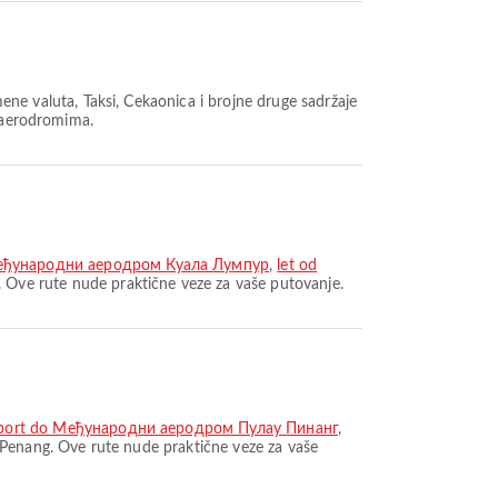
ne valuta, Taksi, Čekaonica i brojne druge sadržaje
m aerodromima.
еђународни аеродром Куала Лумпур
,
let od
. Ove rute nude praktične veze za vaše putovanje.
 Airport do Међународни аеродром Пулау Пинанг
,
Penang. Ove rute nude praktične veze za vaše