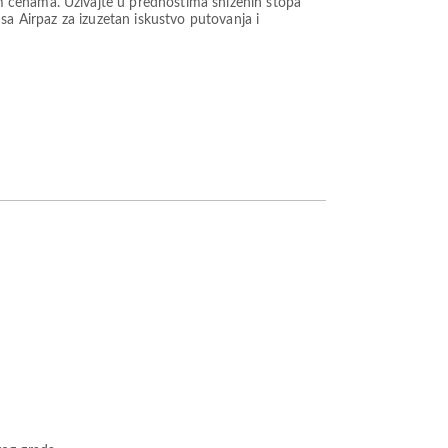
m cenama. Uživajte u prednostima sniženih stopa
t sa Airpaz za izuzetan iskustvo putovanja i