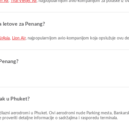
n Air
,
Thai Vietjet Air
, najpopularnijom avio-kompanijom za polaske iz o
a letove za Penang?
irAsia
,
Lion Air
, najpopularnijom avio-kompanijom koja opslužuje ovu des
 Penang?
zak u Phuket?
odlazni aerodromi u Phuket. Ovi aerodromi nude Parking mesta, Bankarsk
proveriti detaljne informacije o sadržajima i rasporedu terminala.