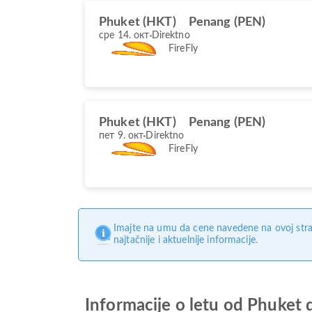
Phuket (HKT)
Penang (PEN)
сре 14. окт
Direktno
FireFly
Phuket (HKT)
Penang (PEN)
пет 9. окт
Direktno
FireFly
Imajte na umu da cene navedene na ovoj stra
najtačnije i aktuelnije informacije.
Informacije o letu od Phuket