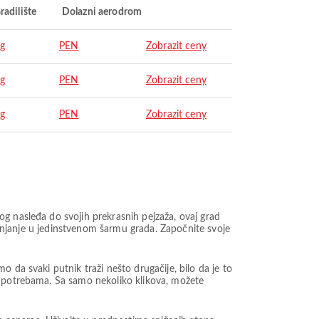
radilište
Dolazni aerodrom
g
PEN
Zobrazit ceny
g
PEN
Zobrazit ceny
g
PEN
Zobrazit ceny
g nasleđa do svojih prekrasnih pejzaža, ovaj grad
uranjanje u jedinstvenom šarmu grada. Započnite svoje
 da svaki putnik traži nešto drugačije, bilo da je to
m potrebama. Sa samo nekoliko klikova, možete