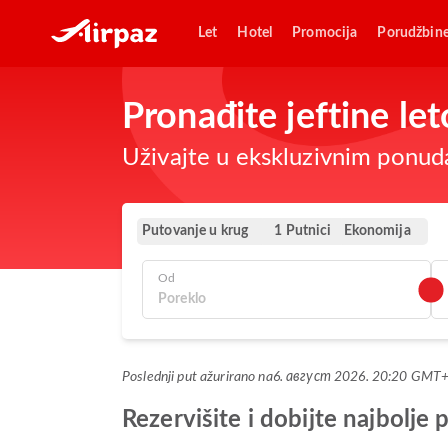
Let
Hotel
Promocija
Porudžbin
Pronađite jeftine le
Uživajte u ekskluzivnim ponuda
Putovanje u krug
Ekonomija
1 Putnici
Od
Poslednji put ažurirano na
6. август 2026. 20:20 GMT
Rezervišite i dobijte najbolj