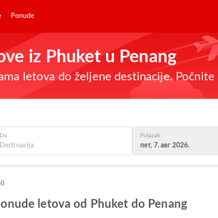
e
Ponude
tove iz Phuket u Penang
ma letova do željene destinacije. Počnite 
Do
Polazak
пет, 7. авг 2026.
+0
e ponude letova od Phuket do Penang