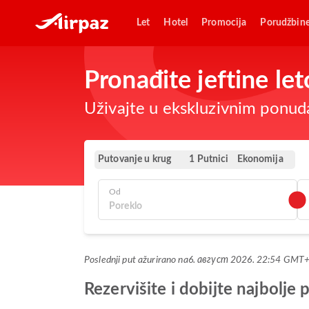
Let
Hotel
Promocija
Porudžbin
Pronađite jeftine le
Uživajte u ekskluzivnim ponuda
Putovanje u krug
Ekonomija
1 Putnici
Od
Poslednji put ažurirano na
6. август 2026. 22:54 GMT
Rezervišite i dobijte najbolj