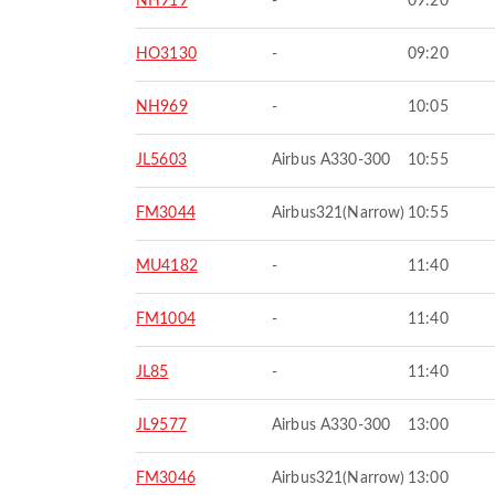
NH919
-
09:20
HO3130
-
09:20
NH969
-
10:05
JL5603
Airbus A330-300
10:55
FM3044
Airbus321(Narrow)
10:55
MU4182
-
11:40
FM1004
-
11:40
JL85
-
11:40
JL9577
Airbus A330-300
13:00
FM3046
Airbus321(Narrow)
13:00