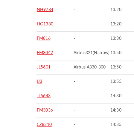
NH9784
-
13:20
HO1380
-
13:20
FM816
-
13:30
FM3042
Airbus321(Narrow)
13:50
JL5601
Airbus A330-300
13:50
IJ3
-
13:55
JL5643
-
14:30
FM3036
-
14:30
CZ8310
-
14:35