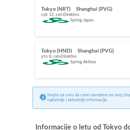
Tokyo (NRT)
Shanghai (PVG)
суб 12. сеп
Direktno
Spring Japan
Tokyo (HND)
Shanghai (PVG)
уто 8. сеп
Direktno
Spring Airlines
Imajte na umu da cene navedene na ovoj stra
najtačnije i aktuelnije informacije.
Informacije o letu od Tokyo d