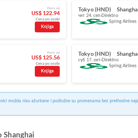
Počni od
Tokyo (HND)
Shangha
US$ 122.94
чет 24. сеп
Direktno
Cena po osobi
Spring Airlines
Knjiga
Počni od
Tokyo (HND)
Shangha
US$ 125.56
суб 17. окт
Direktno
Cena po osobi
Spring Airlines
Knjiga
nici možda nisu ažurirane i podložne su promenama bez prethodne naj
o Shanghai