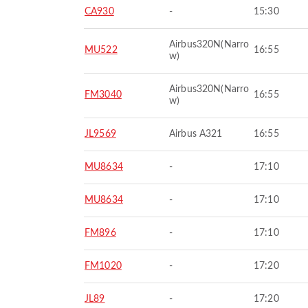
CA930
-
15:30
Airbus320N(Narro
MU522
16:55
w)
Airbus320N(Narro
FM3040
16:55
w)
JL9569
Airbus A321
16:55
MU8634
-
17:10
MU8634
-
17:10
FM896
-
17:10
FM1020
-
17:20
JL89
-
17:20