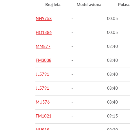
Broj leta.
Model aviona
Polasc
NH9758
-
00:05
HO1386
-
00:05
MM877
-
02:40
FM3038
-
08:40
JL5791
-
08:40
JL5791
-
08:40
MU576
-
08:40
FM1021
-
09:15