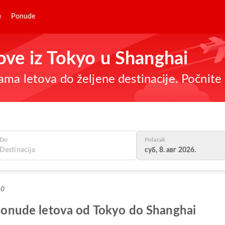
e
Ponude
tove iz Tokyo u Shanghai
ma letova do željene destinacije. Počnite 
Do
Polazak
суб, 8. авг 2026.
+0
e ponude letova od Tokyo do Shanghai