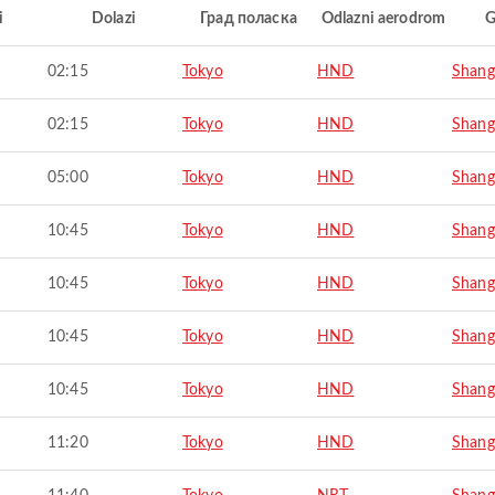
i
Dolazi
Град поласка
Odlazni aerodrom
G
02:15
Tokyo
HND
Shang
02:15
Tokyo
HND
Shang
05:00
Tokyo
HND
Shang
10:45
Tokyo
HND
Shang
10:45
Tokyo
HND
Shang
10:45
Tokyo
HND
Shang
10:45
Tokyo
HND
Shang
11:20
Tokyo
HND
Shang