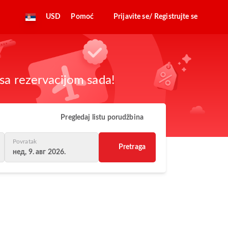
USD
Pomoć
Prijavite se/ Registrujte se
sa rezervacijom sada!
Pregledaj listu porudžbina
Povratak
Pretraga
нед, 9. авг 2026.