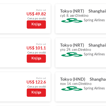
Počni od
Tokyo (NRT)
Shanghai
US$ 49.82
суб 8. авг
Direktno
Cena po osobi
Spring Airlines
Knjiga
Počni od
Tokyo (NRT)
Shanghai
US$ 101.1
уто 29. сеп
Direktno
Cena po osobi
Spring Airlines
Knjiga
Počni od
Tokyo (HND)
Shangha
US$ 122.6
пон 14. сеп
Direktno
Cena po osobi
Spring Airlines
Knjiga