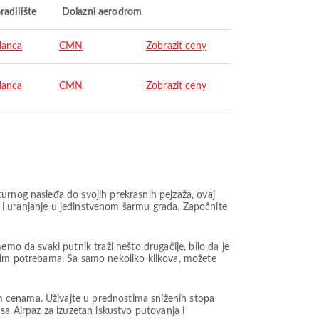
radilište
Dolazni aerodrom
lanca
CMN
Zobrazit ceny
lanca
CMN
Zobrazit ceny
urnog nasleđa do svojih prekrasnih pejzaža, ovaj
a, i uranjanje u jedinstvenom šarmu grada. Započnite
mo da svaki putnik traži nešto drugačije, bilo da je
ašim potrebama. Sa samo nekoliko klikova, možete
m cenama. Uživajte u prednostima sniženih stopa
t sa Airpaz za izuzetan iskustvo putovanja i