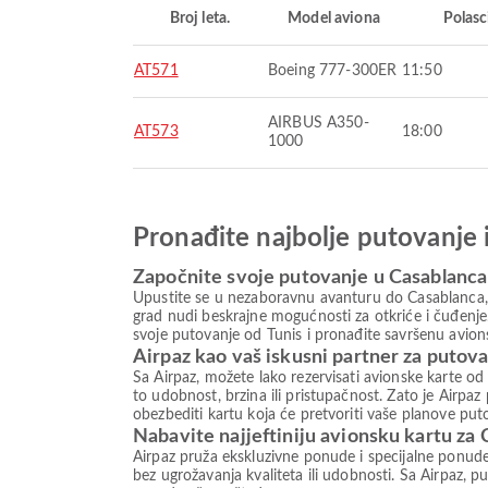
Broj leta.
Model aviona
Polasc
AT571
Boeing 777-300ER
11:50
AIRBUS A350-
AT573
18:00
1000
Pronađite najbolje putovanje 
Započnite svoje putovanje u Casablanca
Upustite se u nezaboravnu avanturu do Casablanca, d
grad nudi beskrajne mogućnosti za otkriće i čuđenje.
svoje putovanje od Tunis i pronađite savršenu avion
Airpaz kao vaš iskusni partner za putov
Sa Airpaz, možete lako rezervisati avionske karte od
to udobnost, brzina ili pristupačnost. Zato je Airp
obezbediti kartu koja će pretvoriti vaše planove put
Nabavite najjeftiniju avionsku kartu za
Airpaz pruža ekskluzivne ponude i specijalne ponud
bez ugrožavanja kvaliteta ili udobnosti. Sa Airpaz, pu