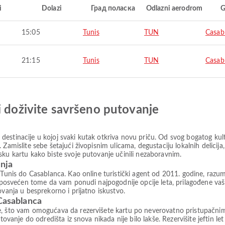
i
Dolazi
Град поласка
Odlazni aerodrom
G
15:05
Tunis
TUN
Casab
21:15
Tunis
TUN
Casab
i doživite savršeno putovanje
estinacije u kojoj svaki kutak otkriva novu priču. Od svog bogatog kult
 Zamislite sebe šetajući živopisnim ulicama, degustaciju lokalnih delicij
sku kartu kako biste svoje putovanje učinili nezaboravnim.
anja
 Tunis do Casablanca. Kao online turistički agent od 2011. godine, razume
az posvećen tome da vam ponudi najpogodnije opcije leta, prilagođene v
ovanja u besprekorno i prijatno iskustvo.
 Casablanca
e, što vam omogućava da rezervišete kartu po neverovatno pristupačni
tovanje do odredišta iz snova nikada nije bilo lakše. Rezervišite jeftin le