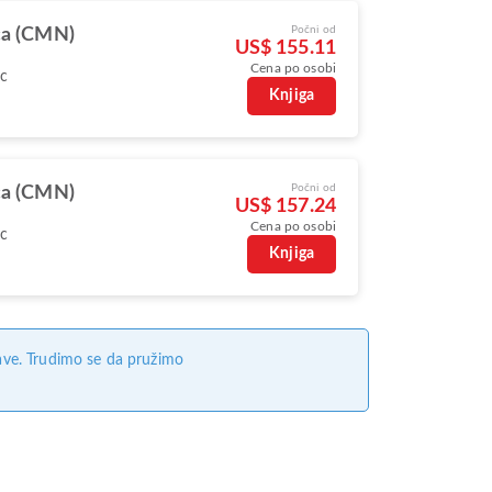
Počni od
ca (CMN)
US$ 155.11
Cena po osobi
oc
Knjiga
Počni od
ca (CMN)
US$ 157.24
Cena po osobi
oc
Knjiga
ave. Trudimo se da pružimo