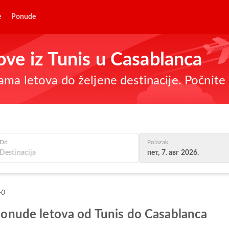
e
Ponude
tove iz Tunis u Casablanca
ma letova do željene destinacije. Počnite 
Do
Polazak
пет, 7. авг 2026.
+0
e ponude letova od Tunis do Casablanca