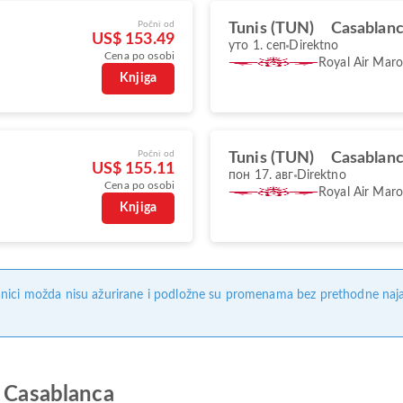
Počni od
Tunis (TUN)
Casablan
US$ 153.49
уто 1. сеп
Direktno
Cena po osobi
Royal Air Mar
Knjiga
Počni od
Tunis (TUN)
Casablan
US$ 155.11
пон 17. авг
Direktno
Cena po osobi
Royal Air Mar
Knjiga
nici možda nisu ažurirane i podložne su promenama bez prethodne naj
o Casablanca