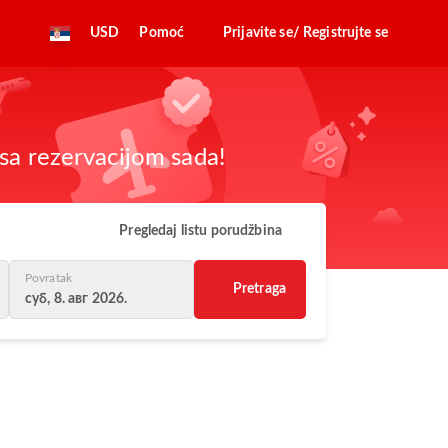
USD
Pomoć
Prijavite se/ Registrujte se
sa rezervacijom sada!
Pregledaj listu porudžbina
Povratak
Pretraga
суб, 8. авг 2026.