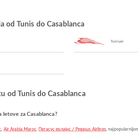
ja od Tunis do Casablanca
Tunisair
etu od Tunis do Casablanca
a letove za Casablanca?
c
,
Air Arabia Maroc
,
Пегасус ерлајнс / Pegasus Airlines
, najpopularnijo