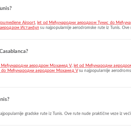
Tunis?
oumediene Airport
,
let od Међународни аеродром Тунис do Међун
 аеродром Истанбул
su najpopularnije aerodromske rute iz Tunis. Ove 
 Casablanca?
do Међународни аеродром Мохамед V
,
let od Међународни аеродр
с do Међународни аеродром Мохамед V
su najpopularnije aerodroms
unis?
ajpopularnije gradske rute iz Tunis. Ove rute nude praktične veze iz već