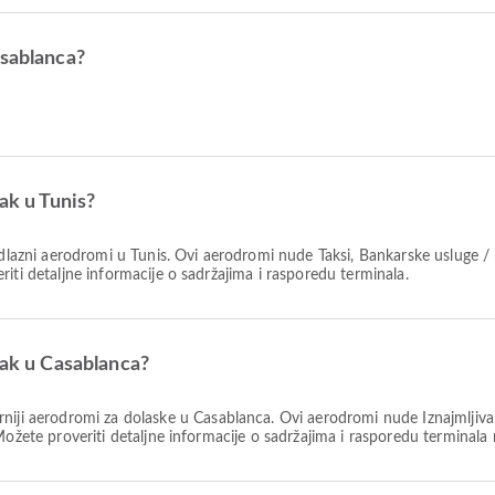
asablanca?
ak u Tunis?
odlazni aerodromi u Tunis. Ovi aerodromi nude Taksi, Bankarske usluge
iti detaljne informacije o sadržajima i rasporedu terminala.
zak u Casablanca?
niji aerodromi za dolaske u Casablanca. Ovi aerodromi nude Iznajmljiva
 Možete proveriti detaljne informacije o sadržajima i rasporedu terminal