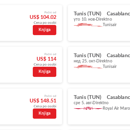
Počni od
Tunis (TUN)
Casablan
US$ 104.02
уто 10. нов
Direktno
Cena po osobi
Tunisair
Knjiga
Počni od
Tunis (TUN)
Casablan
US$ 114
нед 25. окт
Direktno
Cena po osobi
Tunisair
Knjiga
Počni od
Tunis (TUN)
Casablan
US$ 148.51
сре 5. авг
Direktno
Cena po osobi
Royal Air Mar
Knjiga