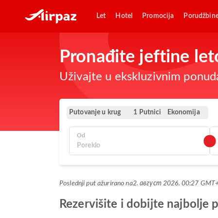
Let
Hotel
Promocija
Porudžbin
Pronađite jeftine le
Uživajte u ekskluzivnim ponuda
Putovanje u krug
Ekonomija
1 Putnici
Od
Poslednji put ažurirano na
2. август 2026. 00:27 GMT
Rezervišite i dobijte najbolj