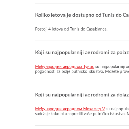
Koliko letova je dostupno od Tunis do C
Postoji 4 letova od Tunis do Casablanca.
Koji su najpopularniji aerodromi za polaz
Међународни аеродром Тунис
su najpopularniji 
pogodnosti za bolje putničko iskustvo. Možete prover
Koji su najpopularniji aerodromi za dola
Међународни аеродром Мохамед V
su najpopular
sadržaje kako bi unapredili vaše putničko iskustvo.