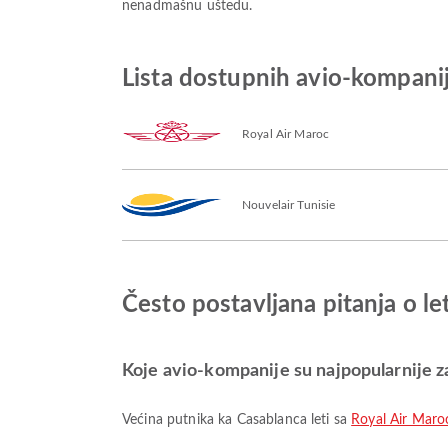
nenadmašnu uštedu.
Lista dostupnih avio-kompani
Royal Air Maroc
Nouvelair Tunisie
Često postavljana pitanja o l
Koje avio-kompanije su najpopularnije z
Većina putnika ka Casablanca leti sa
Royal Air Maro