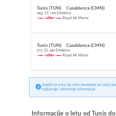
Tunis (TUN)
Casablanca (CMN)
нед 13. сеп
Direktno
Royal Air Maroc
Tunis (TUN)
Casablanca (CMN)
уто 25. авг
Direktno
Royal Air Maroc
Imajte na umu da cene navedene na ovoj stra
najtačnije i aktuelnije informacije.
Informacije o letu od Tunis d