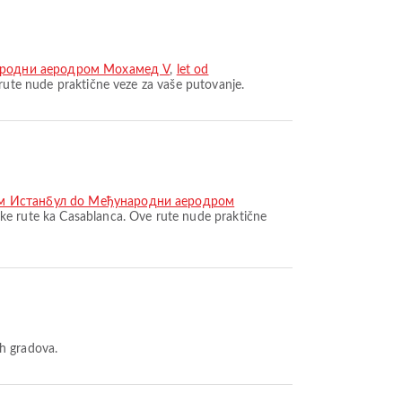
ародни аеродром Мохамед V
,
let od
rute nude praktične veze za vaše putovanje.
ом Истанбул do Међународни аеродром
ke rute ka Casablanca. Ove rute nude praktične
ih gradova.