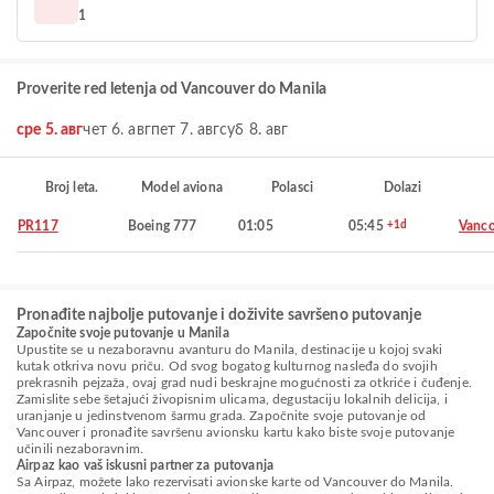
1
Proverite red letenja od Vancouver do Manila
сре 5. авг
чет 6. авг
пет 7. авг
суб 8. авг
Broj leta.
Model aviona
Polasci
Dolazi
PR117
Boeing 777
01:05
05:45
+1d
Vanco
Pronađite najbolje putovanje i doživite savršeno putovanje
Započnite svoje putovanje u Manila
Upustite se u nezaboravnu avanturu do Manila, destinacije u kojoj svaki
kutak otkriva novu priču. Od svog bogatog kulturnog nasleđa do svojih
prekrasnih pejzaža, ovaj grad nudi beskrajne mogućnosti za otkriće i čuđenje.
Zamislite sebe šetajući živopisnim ulicama, degustaciju lokalnih delicija, i
uranjanje u jedinstvenom šarmu grada. Započnite svoje putovanje od
Vancouver i pronađite savršenu avionsku kartu kako biste svoje putovanje
učinili nezaboravnim.
Airpaz kao vaš iskusni partner za putovanja
Sa Airpaz, možete lako rezervisati avionske karte od Vancouver do Manila.