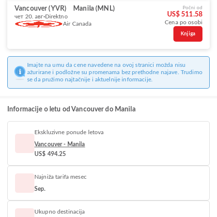
Vancouver (YVR)
Manila (MNL)
Počni od
US$ 511.58
чет 20. авг
Direktno
Cena po osobi
Air Canada
Knjiga
Imajte na umu da cene navedene na ovoj stranici možda nisu
ažurirane i podložne su promenama bez prethodne najave. Trudimo
se da pružimo najtačnije i aktuelnije informacije.
Informacije o letu od Vancouver do Manila
Ekskluzivne ponude letova
Vancouver - Manila
US$ 494.25
Najniža tarifa mesec
Sep.
Ukupno destinacija