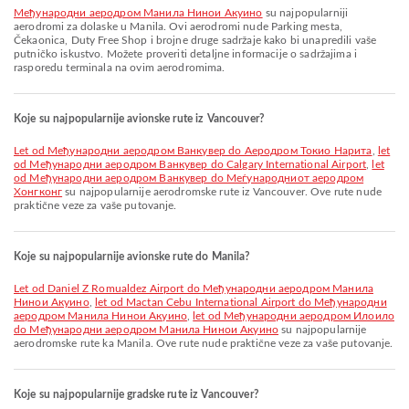
Међународни аеродром Манила Нинои Акуино
su najpopularniji
aerodromi za dolaske u Manila. Ovi aerodromi nude Parking mesta,
Čekaonica, Duty Free Shop i brojne druge sadržaje kako bi unapredili vaše
putničko iskustvo. Možete proveriti detaljne informacije o sadržajima i
rasporedu terminala na ovim aerodromima.
Koje su najpopularnije avionske rute iz Vancouver?
let od Међународни аеродром Ванкувер do Аеродром Токио Нарита
,
let
od Међународни аеродром Ванкувер do Calgary International Airport
,
let
od Међународни аеродром Ванкувер do Меѓународниот аеродром
Хонгконг
su najpopularnije aerodromske rute iz Vancouver. Ove rute nude
praktične veze za vaše putovanje.
Koje su najpopularnije avionske rute do Manila?
let od Daniel Z Romualdez Airport do Међународни аеродром Манила
Нинои Акуино
,
let od Mactan Cebu International Airport do Међународни
аеродром Манила Нинои Акуино
,
let od Међународни аеродром Илоило
do Међународни аеродром Манила Нинои Акуино
su najpopularnije
aerodromske rute ka Manila. Ove rute nude praktične veze za vaše putovanje.
Koje su najpopularnije gradske rute iz Vancouver?