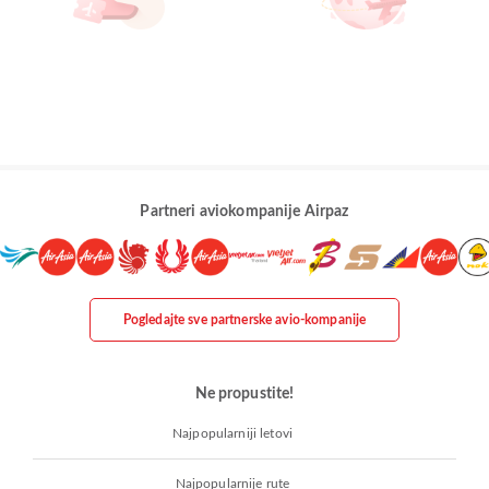
Partneri aviokompanije Airpaz
Pogledajte sve partnerske avio-kompanije
Ne propustite!
Najpopularniji letovi
Najpopularnije rute