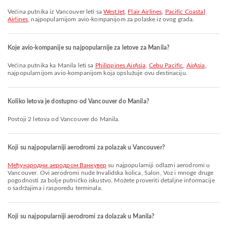
Većina putnika iz Vancouver leti sa
WestJet
,
Flair Airlines
,
Pacific Coastal
Airlines
, najpopularnijom avio-kompanijom za polaske iz ovog grada.
Koje avio-kompanije su najpopularnije za letove za Manila?
Većina putnika ka Manila leti sa
Philippines AirAsia
,
Cebu Pacific
,
AirAsia
,
najpopularnijom avio-kompanijom koja opslužuje ovu destinaciju.
Koliko letova je dostupno od Vancouver do Manila?
Postoji 2 letova od Vancouver do Manila.
Koji su najpopularniji aerodromi za polazak u Vancouver?
Међународни аеродром Ванкувер
su najpopularniji odlazni aerodromi u
Vancouver. Ovi aerodromi nude Invalidska kolica, Salon, Voz i mnoge druge
pogodnosti za bolje putničko iskustvo. Možete proveriti detaljne informacije
o sadržajima i rasporedu terminala.
Koji su najpopularniji aerodromi za dolazak u Manila?