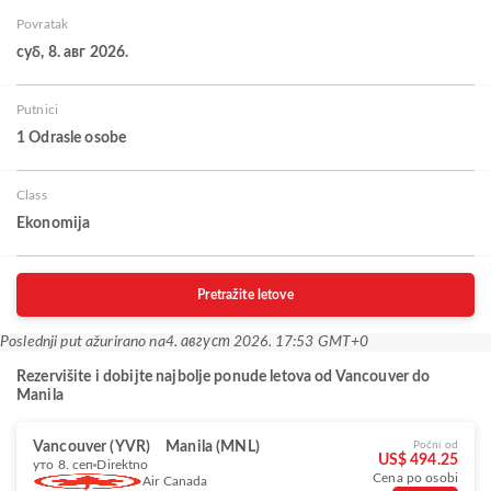
Povratak
суб, 8. авг 2026.
Putnici
1 Odrasle osobe
Class
Ekonomija
Pretražite letove
Poslednji put ažurirano na
4. август 2026. 17:53 GMT+0
Rezervišite i dobijte najbolje ponude letova od Vancouver do
Manila
Vancouver (YVR)
Manila (MNL)
Počni od
US$ 494.25
уто 8. сеп
Direktno
Cena po osobi
Air Canada