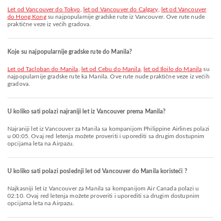
let od Vancouver do Tokyo
,
let od Vancouver do Calgary
,
let od Vancouver
do Hong Kong
su najpopularnije gradske rute iz Vancouver. Ove rute nude
praktične veze iz većih gradova.
Koje su najpopularnije gradske rute do Manila?
let od Tacloban do Manila
,
let od Cebu do Manila
,
let od Iloilo do Manila
su
najpopularnije gradske rute ka Manila. Ove rute nude praktične veze iz većih
gradova.
U koliko sati polazi najraniji let iz Vancouver prema Manila?
Najraniji let iz Vancouver za Manila sa kompanijom Philippine Airlines polazi
u 00:05. Ovaj red letenja možete proveriti i uporediti sa drugim dostupnim
opcijama leta na Airpazu.
U koliko sati polazi poslednji let od Vancouver do Manila koristeći ?
Najkasniji let iz Vancouver za Manila sa kompanijom Air Canada polazi u
02:10. Ovaj red letenja možete proveriti i uporediti sa drugim dostupnim
opcijama leta na Airpazu.