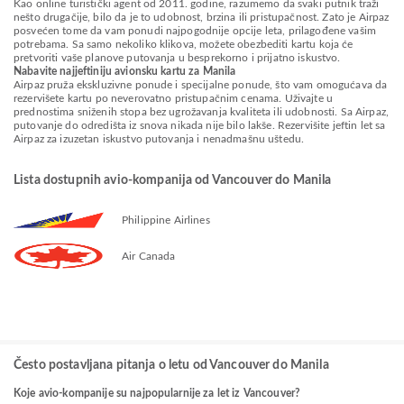
Kao online turistički agent od 2011. godine, razumemo da svaki putnik traži
nešto drugačije, bilo da je to udobnost, brzina ili pristupačnost. Zato je Airpaz
posvećen tome da vam ponudi najpogodnije opcije leta, prilagođene vašim
potrebama. Sa samo nekoliko klikova, možete obezbediti kartu koja će
pretvoriti vaše planove putovanja u besprekorno i prijatno iskustvo.
Nabavite najjeftiniju avionsku kartu za Manila
Airpaz pruža ekskluzivne ponude i specijalne ponude, što vam omogućava da
rezervišete kartu po neverovatno pristupačnim cenama. Uživajte u
prednostima sniženih stopa bez ugrožavanja kvaliteta ili udobnosti. Sa Airpaz,
putovanje do odredišta iz snova nikada nije bilo lakše. Rezervišite jeftin let sa
Airpaz za izuzetan iskustvo putovanja i nenadmašnu uštedu.
Lista dostupnih avio-kompanija od Vancouver do Manila
Philippine Airlines
Air Canada
Često postavljana pitanja o letu od Vancouver do Manila
Koje avio-kompanije su najpopularnije za let iz Vancouver?