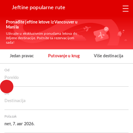
Jeftine popularne rute
Pronađite jeftine letove iz Vancouver u
Manila
Uživajte u ekskluzivnim ponudama letova do
željene destinacije. Počnite sa rezervacijom
sada!
Jedan pravac
Putovanje u krug
Više destinacija
Od
Poreklo
Do
Destinacija
Polazak
пет, 7. авг 2026.