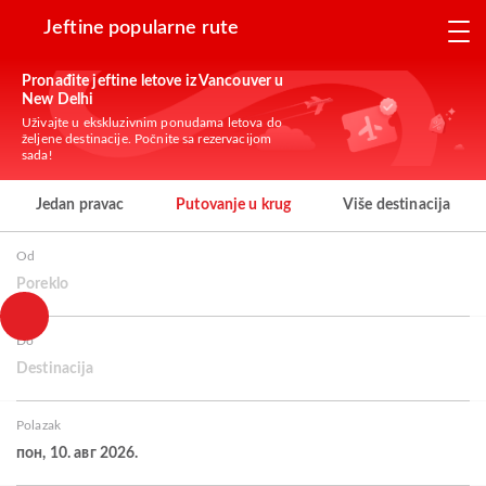
Jeftine popularne rute
Pronađite jeftine letove iz Vancouver u
New Delhi
Uživajte u ekskluzivnim ponudama letova do
željene destinacije. Počnite sa rezervacijom
sada!
Jedan pravac
Putovanje u krug
Više destinacija
Od
Poreklo
Do
Destinacija
Polazak
пон, 10. авг 2026.