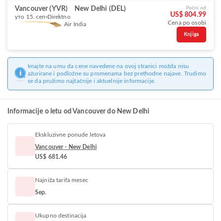
Vancouver (YVR)
New Delhi (DEL)
Počni od
US$ 804.99
уто 15. сеп
Direktno
Cena po osobi
Air India
Knjiga
Imajte na umu da cene navedene na ovoj stranici možda nisu
ažurirane i podložne su promenama bez prethodne najave. Trudimo
se da pružimo najtačnije i aktuelnije informacije.
Informacije o letu od Vancouver do New Delhi
Ekskluzivne ponude letova
Vancouver - New Delhi
US$ 681.46
Najniža tarifa mesec
Sep.
Ukupno destinacija