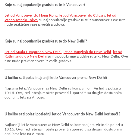
Koje su najpopularnije gradske rute iz Vancouver?
let od Vancouver do Hong Kong
,
let od Vancouver do Calgary
,
let od
Vancouver do Tokyo
su najpopularnije gradske rute iz Vancouver. Ove rute
nude praktične veze iz većih gradova.
Koje su najpopularnije gradske rute do New Delhi?
let od Kuala Lumpur do New Delhi
,
let od Bangkok do New Delhi
,
let od
Kathmandu do New Delhi
su najpopularnije gradske rute ka New Delhi. Ove
rute nude praktične veze iz većih gradova.
U koliko sati polazi najraniji let iz Vancouver prema New Delhi?
Najraniji let iz Vancouver za New Delhi sa kompanijom Air India polazi u
10:15. Ovaj red letenja možete proveriti i uporediti sa drugim dostupnim
opcijama leta na Airpazu.
U koliko sati polazi poslednji let od Vancouver do New Delhi koristeći ?
Najkasniji let iz Vancouver za New Delhi sa kompanijom Air India polazi u
10:15. Ovaj red letenja možete proveriti i uporediti sa drugim dostupnim
opcijama leta na Airpazu.