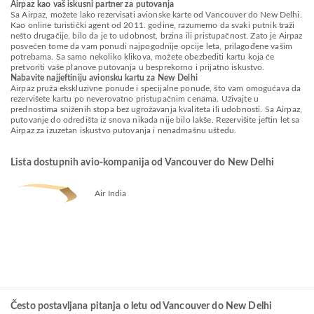
Airpaz kao vaš iskusni partner za putovanja
Sa Airpaz, možete lako rezervisati avionske karte od Vancouver do New Delhi.
Kao online turistički agent od 2011. godine, razumemo da svaki putnik traži
nešto drugačije, bilo da je to udobnost, brzina ili pristupačnost. Zato je Airpaz
posvećen tome da vam ponudi najpogodnije opcije leta, prilagođene vašim
potrebama. Sa samo nekoliko klikova, možete obezbediti kartu koja će
pretvoriti vaše planove putovanja u besprekorno i prijatno iskustvo.
Nabavite najjeftiniju avionsku kartu za New Delhi
Airpaz pruža ekskluzivne ponude i specijalne ponude, što vam omogućava da
rezervišete kartu po neverovatno pristupačnim cenama. Uživajte u
prednostima sniženih stopa bez ugrožavanja kvaliteta ili udobnosti. Sa Airpaz,
putovanje do odredišta iz snova nikada nije bilo lakše. Rezervišite jeftin let sa
Airpaz za izuzetan iskustvo putovanja i nenadmašnu uštedu.
Lista dostupnih avio-kompanija od Vancouver do New Delhi
Air India
Često postavljana pitanja o letu od Vancouver do New Delhi