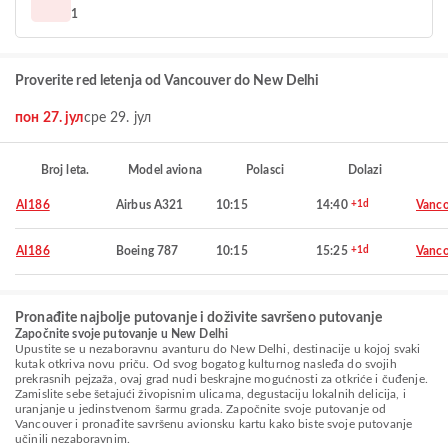
1
Proverite red letenja od Vancouver do New Delhi
пон 27. јул
сре 29. јул
Broj leta.
Model aviona
Polasci
Dolazi
AI186
Airbus A321
10:15
14:40
+1d
Vanco
AI186
Boeing 787
10:15
15:25
+1d
Vanco
Pronađite najbolje putovanje i doživite savršeno putovanje
Započnite svoje putovanje u New Delhi
Upustite se u nezaboravnu avanturu do New Delhi, destinacije u kojoj svaki
kutak otkriva novu priču. Od svog bogatog kulturnog nasleđa do svojih
prekrasnih pejzaža, ovaj grad nudi beskrajne mogućnosti za otkriće i čuđenje.
Zamislite sebe šetajući živopisnim ulicama, degustaciju lokalnih delicija, i
uranjanje u jedinstvenom šarmu grada. Započnite svoje putovanje od
Vancouver i pronađite savršenu avionsku kartu kako biste svoje putovanje
učinili nezaboravnim.