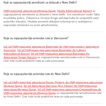
Koji su najpopularniji aerodromi za dolazak u New Delhi?
Међународни аеродром Индира Ганди
,
Noida International Airport
su
najpopularniji aerodromi za dolaske u New Delhi. Ovi aerodromi nude Taksi,
Invalidska kolica, Čekaonica i brojne druge sadržaje kako bi unapredili vaše
putničko iskustvo. Možete proveriti detaljne informacije o sadržajima i
rasporedu terminala na ovim aerodromima.
Koje su najpopularnije avionske rute iz Vancouver?
let od Међународни аеродром Ванкувер do Меѓународниот аеродром
Хонгконг
,
let od Међународни аеродром Ванкувер do Calgary
International Airport
,
let od Међународни аеродром Ванкувер do
Аеродром Токио Нарита
su najpopularnije aerodromske rute iz Vancouver.
Ove rute nude praktične veze za vaše putovanje.
Koje su najpopularnije avionske rute do New Delhi?
let od Међународни аеродром Куала Лумпур do Међународни аеродром
Индира Ганди
,
let od Аеродром Бангкок Дон Мијанг do Међународни
аеродром Индира Ганди
,
let od Међународни аеродром Суварнабуми do
Међународни аеродром Индира Ганди
su najpopularnije aerodromske rute
ka New Delhi. Ove rute nude praktične veze za vaše putovanje.