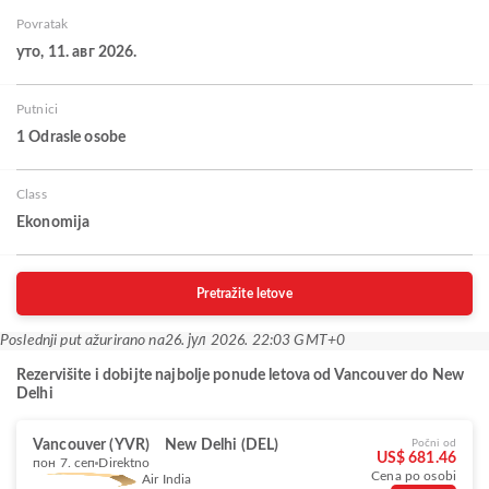
Povratak
уто, 11. авг 2026.
Putnici
1 Odrasle osobe
Class
Ekonomija
Pretražite letove
Poslednji put ažurirano na
26. јул 2026. 22:03 GMT+0
Rezervišite i dobijte najbolje ponude letova od Vancouver do New
Delhi
Vancouver (YVR)
New Delhi (DEL)
Počni od
US$ 681.46
пон 7. сеп
Direktno
Cena po osobi
Air India