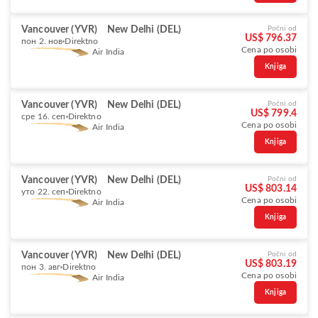
Vancouver (YVR)
New Delhi (DEL)
Počni od
US$ 796.37
пон 2. нов
Direktno
Cena po osobi
Air India
Knjiga
Vancouver (YVR)
New Delhi (DEL)
Počni od
US$ 799.4
сре 16. сеп
Direktno
Cena po osobi
Air India
Knjiga
Vancouver (YVR)
New Delhi (DEL)
Počni od
US$ 803.14
уто 22. сеп
Direktno
Cena po osobi
Air India
Knjiga
Vancouver (YVR)
New Delhi (DEL)
Počni od
US$ 803.19
пон 3. авг
Direktno
Cena po osobi
Air India
Knjiga