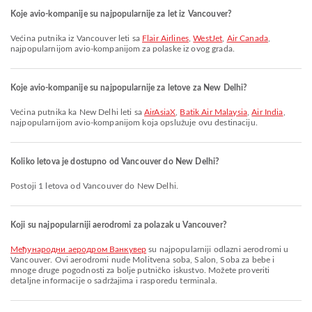
Koje avio-kompanije su najpopularnije za let iz Vancouver?
Većina putnika iz Vancouver leti sa
Flair Airlines
,
WestJet
,
Air Canada
,
najpopularnijom avio-kompanijom za polaske iz ovog grada.
Koje avio-kompanije su najpopularnije za letove za New Delhi?
Većina putnika ka New Delhi leti sa
AirAsiaX
,
Batik Air Malaysia
,
Air India
,
najpopularnijom avio-kompanijom koja opslužuje ovu destinaciju.
Koliko letova je dostupno od Vancouver do New Delhi?
Postoji 1 letova od Vancouver do New Delhi.
Koji su najpopularniji aerodromi za polazak u Vancouver?
Међународни аеродром Ванкувер
su najpopularniji odlazni aerodromi u
Vancouver. Ovi aerodromi nude Molitvena soba, Salon, Soba za bebe i
mnoge druge pogodnosti za bolje putničko iskustvo. Možete proveriti
detaljne informacije o sadržajima i rasporedu terminala.