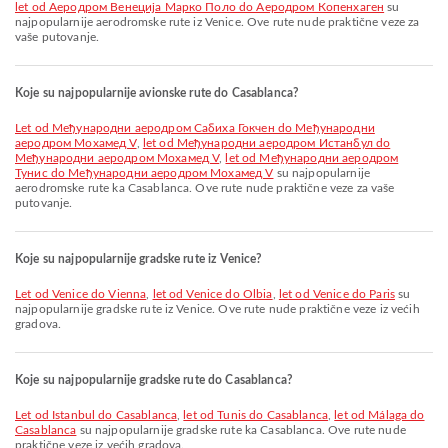
let od Aеродром Венеција Марко Поло do Аеродром Копенхаген
su
najpopularnije aerodromske rute iz Venice. Ove rute nude praktične veze za
vaše putovanje.
Koje su najpopularnije avionske rute do Casablanca?
let od Међународни аеродром Сабиха Гокчен do Међународни
аеродром Мохамед V
,
let od Међународни аеродром Истанбул do
Међународни аеродром Мохамед V
,
let od Међународни аеродром
Тунис do Међународни аеродром Мохамед V
su najpopularnije
aerodromske rute ka Casablanca. Ove rute nude praktične veze za vaše
putovanje.
Koje su najpopularnije gradske rute iz Venice?
let od Venice do Vienna
,
let od Venice do Olbia
,
let od Venice do Paris
su
najpopularnije gradske rute iz Venice. Ove rute nude praktične veze iz većih
gradova.
Koje su najpopularnije gradske rute do Casablanca?
let od Istanbul do Casablanca
,
let od Tunis do Casablanca
,
let od Málaga do
Casablanca
su najpopularnije gradske rute ka Casablanca. Ove rute nude
praktične veze iz većih gradova.