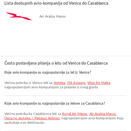
Lista dostupnih avio-kompanija od Venice do Casablanca
Air Arabia Maroc
Često postavljana pitanja o letu od Venice do Casablanca
Koje avio-kompanije su najpopularnije za let iz Venice?
Većina putnika iz Venice leti sa
Volotea
,
ITA Airways
,
Wizz Air Malta
,
najpopularnijom avio-kompanijom za polaske iz ovog grada.
Koje avio-kompanije su najpopularnije za letove za Casablanca?
Većina putnika ka Casablanca leti sa
Royal Air Maroc
,
Air Arabia Maroc
,
Пегасус ерлајнс / Pegasus Airlines
, najpopularnijom avio-kompanijom koja
opslužuje ovu destinaciju.