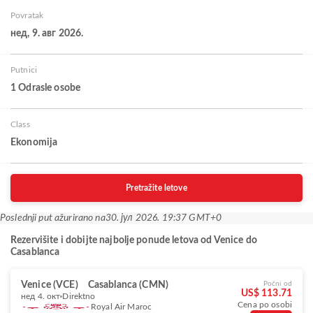
Povratak
нед, 9. авг 2026.
Putnici
1 Odrasle osobe
Class
Ekonomija
Pretražite letove
Poslednji put ažurirano na
30. јул 2026. 19:37 GMT+0
Rezervišite i dobijte najbolje ponude letova od Venice do
Casablanca
Venice (VCE)
Casablanca (CMN)
Počni od
US$ 113.71
нед 4. окт
Direktno
Cena po osobi
Royal Air Maroc