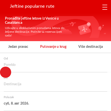
Jeftine popularne rute
Pronađite jeftine letove iz Venice u
Casablanca
Uživajte u ekskluzivnim ponudama letova do
željene destinacije. Počnite sa rezervacijom
sada!
Jedan pravac
Putovanje u krug
Više destinacija
Od
Poreklo
Do
Destinacija
Polazak
суб, 8. авг 2026.