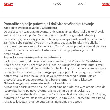
AT939
-
17:55
20:20
Venic
Pronađite najbolje putovanje i doživite savršeno putovanje
Započnite svoje putovanje u Casablanca
Upustite se u nezaboravnu avanturu do Casablanca, destinacije u kojoj svaki
kutak otkriva novu priču. Od svog bogatog kulturnog nasleđa do svojih
prekrasnih pejzaža, ovaj grad nudi beskrajne mogućnosti za otkriće i čuđenje.
Zamislite sebe šetajući živopisnim ulicama, degustaciju lokalnih delicija, i
uranjanje u jedinstvenom šarmu grada. Započnite svoje putovanje od Venice i
pronađite savršenu avionsku kartu kako biste svoje putovanje učinili
nezaboravnim.
Airpaz kao vaš iskusni partner za putovanja
Sa Airpaz, možete lako rezervisati avionske karte od Venice do Casablanca.
Kao online turistički agent od 2011. godine, razumemo da svaki putnik traži
nešto drugačije, bilo da je to udobnost, brzina ili pristupačnost. Zato je Airpaz
posvećen tome da vam ponudi najpogodnije opcije leta, prilagođene vašim
potrebama. Sa samo nekoliko klikova, možete obezbediti kartu koja će
pretvoriti vaše planove putovanja u besprekorno i prijatno iskustvo.
Nabavite najjeftiniju avionsku kartu za Casablanca
Airpaz pruža ekskluzivne ponude i specijalne ponude, što vam omogućava da
rezervišete kartu po neverovatno pristupačnim cenama. Uživajte u
prednostima sniženih stopa bez ugrožavanja kvaliteta ili udobnosti. Sa Airpaz,
putovanje do odredišta iz snova nikada nije bilo lakše. Rezervišite jeftin let sa
Airpaz za izuzetan iskustvo putovanja i nenadmašnu uštedu.