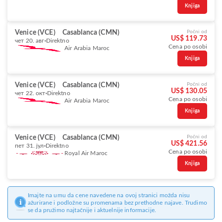
Knjiga
Venice (VCE)
Casablanca (CMN)
Počni od
US$ 119.73
чет 20. авг
Direktno
Cena po osobi
Air Arabia Maroc
Knjiga
Venice (VCE)
Casablanca (CMN)
Počni od
US$ 130.05
чет 22. окт
Direktno
Cena po osobi
Air Arabia Maroc
Knjiga
Venice (VCE)
Casablanca (CMN)
Počni od
US$ 421.56
пет 31. јул
Direktno
Cena po osobi
Royal Air Maroc
Knjiga
Imajte na umu da cene navedene na ovoj stranici možda nisu
ažurirane i podložne su promenama bez prethodne najave. Trudimo
se da pružimo najtačnije i aktuelnije informacije.