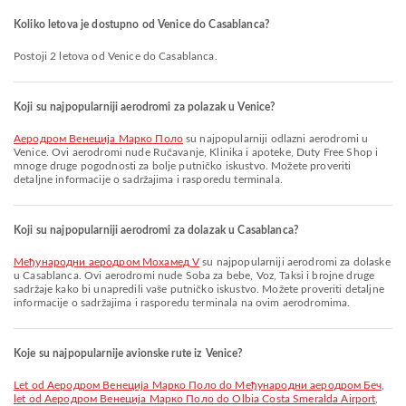
Koliko letova je dostupno od Venice do Casablanca?
Postoji 2 letova od Venice do Casablanca.
Koji su najpopularniji aerodromi za polazak u Venice?
Aеродром Венеција Марко Поло
su najpopularniji odlazni aerodromi u
Venice. Ovi aerodromi nude Ručavanje, Klinika i apoteke, Duty Free Shop i
mnoge druge pogodnosti za bolje putničko iskustvo. Možete proveriti
detaljne informacije o sadržajima i rasporedu terminala.
Koji su najpopularniji aerodromi za dolazak u Casablanca?
Међународни аеродром Мохамед V
su najpopularniji aerodromi za dolaske
u Casablanca. Ovi aerodromi nude Soba za bebe, Voz, Taksi i brojne druge
sadržaje kako bi unapredili vaše putničko iskustvo. Možete proveriti detaljne
informacije o sadržajima i rasporedu terminala na ovim aerodromima.
Koje su najpopularnije avionske rute iz Venice?
let od Aеродром Венеција Марко Поло do Међународни аеродром Беч
,
let od Aеродром Венеција Марко Поло do Olbia Costa Smeralda Airport
,