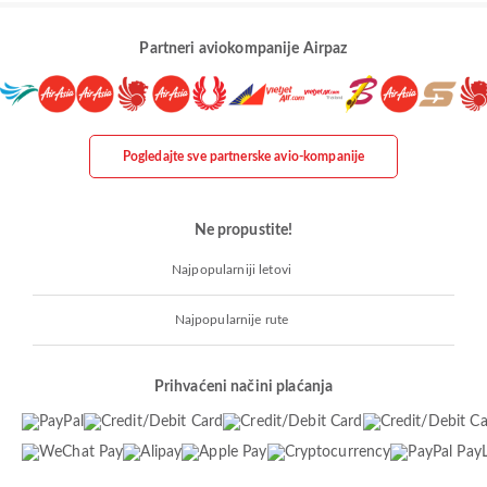
Partneri aviokompanije Airpaz
Pogledajte sve partnerske avio-kompanije
Ne propustite!
Najpopularniji letovi
Najpopularnije rute
Prihvaćeni načini plaćanja