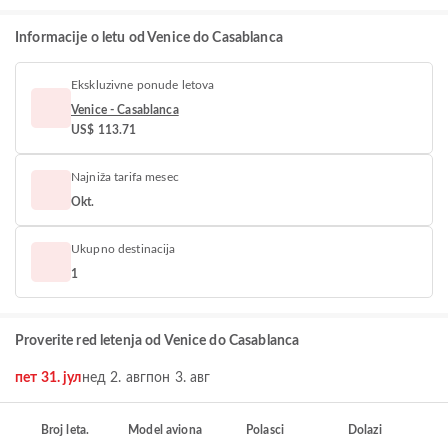
Informacije o letu od Venice do Casablanca
Ekskluzivne ponude letova
Venice - Casablanca
US$ 113.71
Najniža tarifa mesec
Okt.
Ukupno destinacija
1
Proverite red letenja od Venice do Casablanca
пет 31. јул
нед 2. авг
пон 3. авг
Broj leta.
Model aviona
Polasci
Dolazi