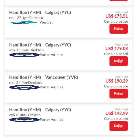
Hamilton (YHM)
Calgary (YYC)
Počni od
US$ 175.51
пон 27. јул
Direktno
Cena po osobi
WestJet
Knjiga
Hamilton (YHM)
Calgary (YYC)
Počni od
US$ 179.03
уто 15. сеп
Direktno
Cena po osobi
Porter Airlines
Knjiga
Hamilton (YHM)
Vancouver (YVR)
Počni od
US$ 190.29
пет 24. јул
Direktno
Cena po osobi
Porter Airlines
Knjiga
Hamilton (YHM)
Calgary (YYC)
Počni od
US$ 192.99
суб 8. авг
Direktno
Cena po osobi
Porter Airlines
Knjiga