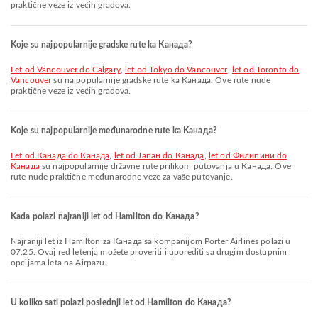
praktične veze iz većih gradova.
Koje su najpopularnije gradske rute ka Канада?
let od Vancouver do Calgary
,
let od Tokyo do Vancouver
,
let od Toronto do
Vancouver
su najpopularnije gradske rute ka Канада. Ove rute nude
praktične veze iz većih gradova.
Koje su najpopularnije međunarodne rute ka Канада?
let od Канада do Канада
,
let od Јапан do Канада
,
let od Филипини do
Канада
su najpopularnije državne rute prilikom putovanja u Канада. Ove
rute nude praktične međunarodne veze za vaše putovanje.
Kada polazi najraniji let od Hamilton do Канада?
Najraniji let iz Hamilton za Канада sa kompanijom Porter Airlines polazi u
07:25. Ovaj red letenja možete proveriti i uporediti sa drugim dostupnim
opcijama leta na Airpazu.
U koliko sati polazi poslednji let od Hamilton do Канада?