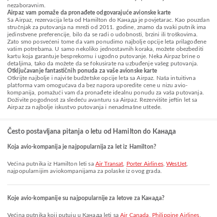
nezaboravnim.
Airpaz vam pomaže da pronađete odgovarajuće avionske karte
Sa Airpaz, rezervacija leta od Hamilton do Канада je povjetarac. Kao pouzdan
stručnjak za putovanja na mreži od 2011. godine, znamo da svaki putnik ima
jedinstvene preferencije, bilo da se radi o udobnosti, brzini ili troškovima.
Zato smo posvećeni tome da vam ponudimo najbolje opcije leta prilagođene
vašim potrebama. U samo nekoliko jednostavnih koraka, možete obezbediti
kartu koja garantuje besprekornu i ugodno putovanje. Neka Airpaz brine o
detaljima, tako da možete da se fokusirate na uzbuđenje vašeg putovanja.
Otključavanje fantastičnih ponuda za vaše avionske karte
Otkrijte najbolje i najviše budžetske opcije leta sa Airpaz. Naša intuitivna
platforma vam omogućava da bez napora uporedite cene u nizu avio-
kompanija, pomažući vam da pronađete idealnu ponudu za vaša putovanja.
Doživite pogodnost za sledeću avanturu sa Airpaz. Rezervišite jeftin let sa
Airpaz za najbolje iskustvo putovanja i nenadmašne uštede.
Često postavljana pitanja o letu od Hamilton do Канада
Koja avio-kompanija je najpopularnija za let iz Hamilton?
Većina putnika iz Hamilton leti sa
Air Transat
,
Porter Airlines
,
WestJet
,
najpopularnijim aviokompanijama za polaske iz ovog grada.
Koje avio-kompanije su najpopularnije za letove za Канада?
Većina putnika koji putuju u Канада leti sa
Air Canada
,
Philippine Airlines
,