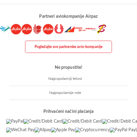
Partneri aviokompanije Airpaz
Pogledajte sve partnerske avio-kompanije
Ne propustite!
Najpopularniji letovi
Najpopularnije rute
Prihvaćeni načini plaćanja