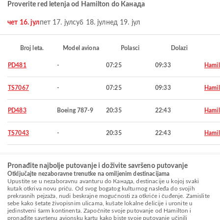
Proverite red letenja od Hamilton do Канада
чет 16. јул
пет 17. јул
суб 18. јул
нед 19. јул
Broj leta.
Model aviona
Polasci
Dolazi
PD481
-
07:25
09:33
Hamil
TS7067
-
07:25
09:33
Hamil
PD483
Boeing 787-9
20:35
22:43
Hamil
TS7043
-
20:35
22:43
Hamil
Pronađite najbolje putovanje i doživite savršeno putovanje
Otključajte nezaboravne trenutke na omiljenim destinacijama
Upustite se u nezaboravnu avanturu do Канада, destinacije u kojoj svaki
kutak otkriva novu priču. Od svog bogatog kulturnog nasleđa do svojih
prekrasnih pejzaža, nudi beskrajne mogućnosti za otkriće i čuđenje. Zamislite
sebe kako šetate živopisnim ulicama, kušate lokalne delicije i uronite u
jedinstveni šarm kontinenta. Započnite svoje putovanje od Hamilton i
pronađite savršenu avionsku kartu kako biste svoje putovanje učinili