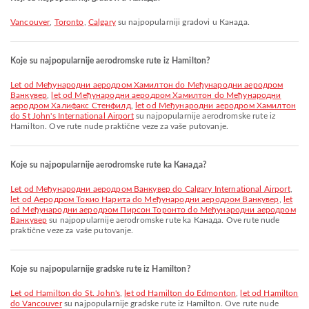
Vancouver
,
Toronto
,
Calgary
su najpopularniji gradovi u Канада.
Koje su najpopularnije aerodromske rute iz Hamilton?
let od Међународни аеродром Хамилтон do Међународни аеродром
Ванкувер
,
let od Међународни аеродром Хамилтон do Међународни
аеродром Халифакс Стенфилд
,
let od Међународни аеродром Хамилтон
do St John's International Airport
su najpopularnije aerodromske rute iz
Hamilton. Ove rute nude praktične veze za vaše putovanje.
Koje su najpopularnije aerodromske rute ka Канада?
let od Међународни аеродром Ванкувер do Calgary International Airport
,
let od Аеродром Токио Нарита do Међународни аеродром Ванкувер
,
let
od Међународни аеродром Пирсон Торонто do Међународни аеродром
Ванкувер
su najpopularnije aerodromske rute ka Канада. Ove rute nude
praktične veze za vaše putovanje.
Koje su najpopularnije gradske rute iz Hamilton?
let od Hamilton do St. John's
,
let od Hamilton do Edmonton
,
let od Hamilton
do Vancouver
su najpopularnije gradske rute iz Hamilton. Ove rute nude