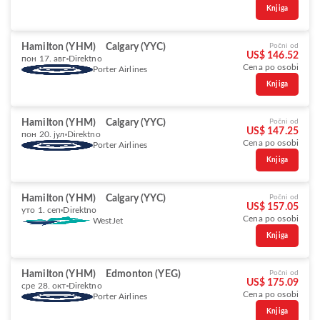
Knjiga
Hamilton (YHM)
Calgary (YYC)
Počni od
US$ 146.52
пон 17. авг
Direktno
Cena po osobi
Porter Airlines
Knjiga
Hamilton (YHM)
Calgary (YYC)
Počni od
US$ 147.25
пон 20. јул
Direktno
Cena po osobi
Porter Airlines
Knjiga
Hamilton (YHM)
Calgary (YYC)
Počni od
US$ 157.05
уто 1. сеп
Direktno
Cena po osobi
WestJet
Knjiga
Hamilton (YHM)
Edmonton (YEG)
Počni od
US$ 175.09
сре 28. окт
Direktno
Cena po osobi
Porter Airlines
Knjiga