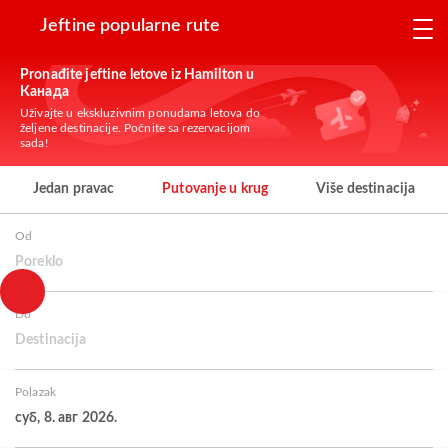
Jeftine popularne rute
Pronađite jeftine letove iz Hamilton u
Канада
Uživajte u ekskluzivnim ponudama letova do
željene destinacije. Počnite sa rezervacijom
sada!
Jedan pravac
Putovanje u krug
Više destinacija
Od
Poreklo
Do
Destinacija
Polazak
суб, 8. авг 2026.