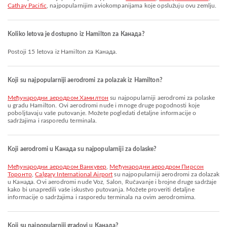
Cathay Pacific
, najpopularnijim aviokompanijama koje opslužuju ovu zemlju.
Koliko letova je dostupno iz Hamilton za Канада?
Postoji 15 letova iz Hamilton za Канада.
Koji su najpopularniji aerodromi za polazak iz Hamilton?
Међународни аеродром Хамилтон
su najpopularniji aerodromi za polaske
u gradu Hamilton. Ovi aerodromi nude i mnoge druge pogodnosti koje
poboljšavaju vaše putovanje. Možete pogledati detaljne informacije o
sadržajima i rasporedu terminala.
Koji aerodromi u Канада su najpopularniji za dolaske?
Међународни аеродром Ванкувер
,
Међународни аеродром Пирсон
Торонто
,
Calgary International Airport
su najpopularniji aerodromi za dolazak
u Канада. Ovi aerodromi nude Voz, Salon, Ručavanje i brojne druge sadržaje
kako bi unapredili vaše iskustvo putovanja. Možete proveriti detaljne
informacije o sadržajima i rasporedu terminala na ovim aerodromima.
Koji su najpopularniji gradovi u Канада?