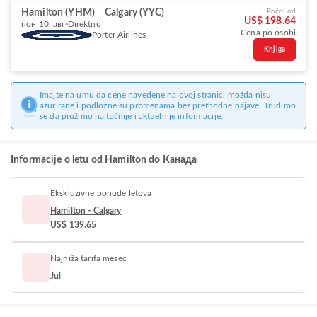
Hamilton (YHM)
Calgary (YYC)
Počni od
US$ 198.64
пон 10. авг
Direktno
Cena po osobi
Porter Airlines
Knjiga
Imajte na umu da cene navedene na ovoj stranici možda nisu
ažurirane i podložne su promenama bez prethodne najave. Trudimo
se da pružimo najtačnije i aktuelnije informacije.
Informacije o letu od Hamilton do Канада
Ekskluzivne ponude letova
Hamilton - Calgary
US$ 139.65
Najniža tarifa mesec
Jul