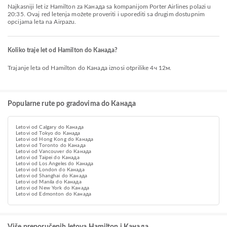
Najkasniji let iz Hamilton za Канада sa kompanijom Porter Airlines polazi u
20:35. Ovaj red letenja možete proveriti i uporediti sa drugim dostupnim
opcijama leta na Airpazu.
Koliko traje let od Hamilton do Канада?
Trajanje leta od Hamilton do Канада iznosi otprilike 4ч 12м.
Popularne rute po gradovima do Канада
Letovi od Calgary do Канада
Letovi od Tokyo do Канада
Letovi od Hong Kong do Канада
Letovi od Toronto do Канада
Letovi od Vancouver do Канада
Letovi od Taipei do Канада
Letovi od Los Angeles do Канада
Letovi od London do Канада
Letovi od Shanghai do Канада
Letovi od Manila do Канада
Letovi od New York do Канада
Letovi od Edmonton do Канада