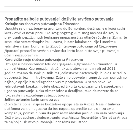
Pronađite najbolje putovanje i doživite savršeno putovanje
Kreirajte nezaboravno putovanje na Edmonton
Upustite se u nezaboravnu avanturu do Edmonton, destinacije u kojoj svaki
kutak otkriva novu priču. Od svog bogatog kulturnog nasleđa do svojih
prekrasnih pejzaža, nudi beskrajne mogućnosti za otkriće i čuđenje. Zamislite
sebe kako šetate živopisnim ulicama, kušate lokalne delicije i uronite u
jedinstveni šarm kontinenta. Započnite svoje putovanje od Сједињене
Државе i pronađite savršenu avionsku kartu kako biste svoje putovanje
učinili nezaboravnim.
Rezervišite svoje sledeće putovanje sa Airpaz-om
Uživajte u besprekornom letu od Сједињене Државе do Edmonton uz
pomoć Airpaz. Kao pouzdan stručnjak za putovanja na mreži od 2011.
godine, znamo da svaki putnik ima jedinstvene preferencije, bilo da se radi o
udobnosti, brzini ili troškovima. Zato smo posvećeni tome da vam ponudimo
najbolje opcije leta prilagođene vašim potrebama. U samo nekoliko
jednostavnih koraka, možete obezbediti kartu koja garantuje besprekornu i
ugodno putovanje. Neka Airpaz brine o detaljima, tako da možete da se
fokusirate na uzbuđenje vašeg putovanja.
Jeftine avionske karte samo za vas
Otkrijte najbolje i najviše budžetske opcije leta sa Airpaz. Naša intuitivna
platforma vam omogućava da bez napora uporedite cene u nizu avio-
kompanija, pomažući vam da pronađete idealnu ponudu za vaša putovanja.
Doživite pogodnost sledeće avanture sa Airpaz. Rezervišite jeftin let sa Airpaz
za najbolje iskustvo putovanja i nenadmašne uštede.