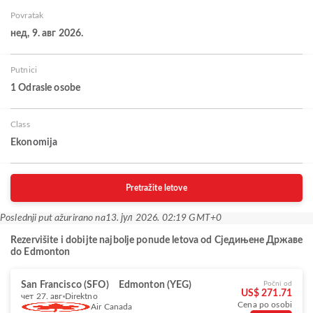
Povratak
нед, 9. авг 2026.
Putnici
1 Odrasle osobe
Class
Ekonomija
Pretražite letove
Poslednji put ažurirano na
13. јул 2026. 02:19 GMT+0
Rezervišite i dobijte najbolje ponude letova od Сједињене Државе
do Edmonton
San Francisco (SFO)
Edmonton (YEG)
Počni od
US$ 271.71
чет 27. авг
Direktno
Cena po osobi
Air Canada