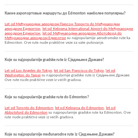
Какие аэропортовые маршруты до Edmonton наиболее популярны?
let od Међународни аеродром Пирсон Торонто do Међународни
аеродром Eдмонтон
,
let od Kelowna International Airport do Међународни
аеродром Eдмонтон
,
let od Међународни аеродром Аботсфорд do
Међународни аеродром Eдмонтон
su najpopularnije aerodromske rute ka
Edmonton. Ove rute nude praktične veze za vaše putovanje.
Koje su najpopularnije gradske rute iz Сједињене Државе?
let od Los Angeles do Tokyo
,
let od San Francisco do Tokyo
,
let od
Washington do Taipei
su najpopularnije gradske rute iz Сједињене Државе.
Ove rute nude praktične veze iz većih gradova.
Koje su najpopularnije gradske rute do Edmonton?
let od Toronto do Edmonton
,
let od Kelowna do Edmonton
,
let od
Abbotsford do Edmonton
su najpopularnije gradske rute ka Edmonton. Ove
rute nude praktične veze iz većih gradova.
Koje su najpopularnije međunarodne rute iz Сједињене Државе?