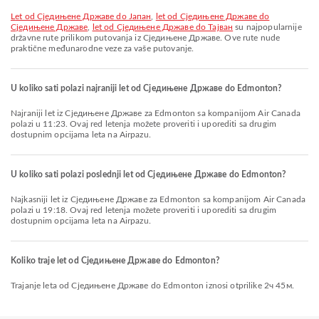
let od Сједињене Државе do Јапан
,
let od Сједињене Државе do
Сједињене Државе
,
let od Сједињене Државе do Тајван
su najpopularnije
državne rute prilikom putovanja iz Сједињене Државе. Ove rute nude
praktične međunarodne veze za vaše putovanje.
U koliko sati polazi najraniji let od Сједињене Државе do Edmonton?
Najraniji let iz Сједињене Државе za Edmonton sa kompanijom Air Canada
polazi u 11:23. Ovaj red letenja možete proveriti i uporediti sa drugim
dostupnim opcijama leta na Airpazu.
U koliko sati polazi poslednji let od Сједињене Државе do Edmonton?
Najkasniji let iz Сједињене Државе za Edmonton sa kompanijom Air Canada
polazi u 19:18. Ovaj red letenja možete proveriti i uporediti sa drugim
dostupnim opcijama leta na Airpazu.
Koliko traje let od Сједињене Државе do Edmonton?
Trajanje leta od Сједињене Државе do Edmonton iznosi otprilike 2ч 45м.