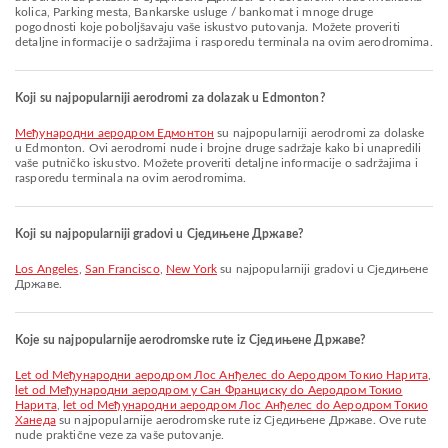
kolica, Parking mesta, Bankarske usluge / bankomat i mnoge druge
pogodnosti koje poboljšavaju vaše iskustvo putovanja. Možete proveriti
detaljne informacije o sadržajima i rasporedu terminala na ovim aerodromima.
Koji su najpopularniji aerodromi za dolazak u Edmonton?
Међународни аеродром Eдмонтон
su najpopularniji aerodromi za dolaske
u Edmonton. Ovi aerodromi nude i brojne druge sadržaje kako bi unapredili
vaše putničko iskustvo. Možete proveriti detaljne informacije o sadržajima i
rasporedu terminala na ovim aerodromima.
Koji su najpopularniji gradovi u Сједињене Државе?
Los Angeles
,
San Francisco
,
New York
su najpopularniji gradovi u Сједињене
Државе.
Koje su najpopularnije aerodromske rute iz Сједињене Државе?
let od Међународни аеродром Лос Анђелес do Аеродром Токио Нарита
,
let od Међународни аеродром у Сан Франциску do Аеродром Токио
Нарита
,
let od Међународни аеродром Лос Анђелес do Аеродром Токио
Ханеда
su najpopularnije aerodromske rute iz Сједињене Државе. Ove rute
nude praktične veze za vaše putovanje.