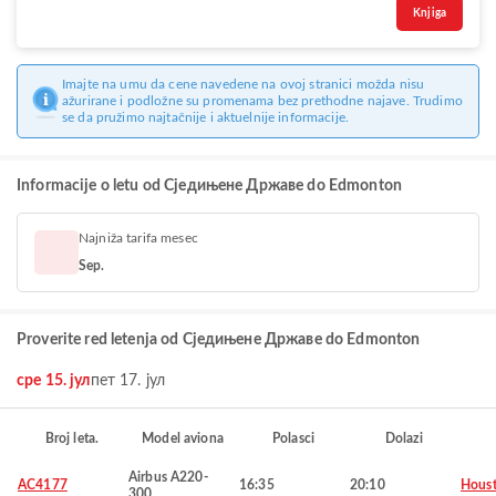
Knjiga
Imajte na umu da cene navedene na ovoj stranici možda nisu
ažurirane i podložne su promenama bez prethodne najave. Trudimo
se da pružimo najtačnije i aktuelnije informacije.
Informacije o letu od Сједињене Државе do Edmonton
Najniža tarifa mesec
Sep.
Proverite red letenja od Сједињене Државе do Edmonton
сре 15. јул
пет 17. јул
Broj leta.
Model aviona
Polasci
Dolazi
Airbus A220-
AC4177
16:35
20:10
Hous
300