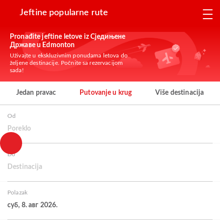
Jeftine popularne rute
Pronađite jeftine letove iz Сједињене
Државе u Edmonton
Uživajte u ekskluzivnim ponudama letova do
željene destinacije. Počnite sa rezervacijom
sada!
Jedan pravac
Putovanje u krug
Više destinacija
Od
Poreklo
Do
Destinacija
Polazak
суб, 8. авг 2026.