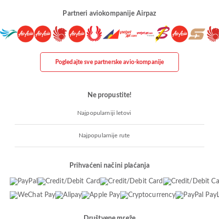
Partneri aviokompanije Airpaz
Pogledajte sve partnerske avio-kompanije
Ne propustite!
Najpopularniji letovi
Najpopularnije rute
Prihvaćeni načini plaćanja
Društvene mreže