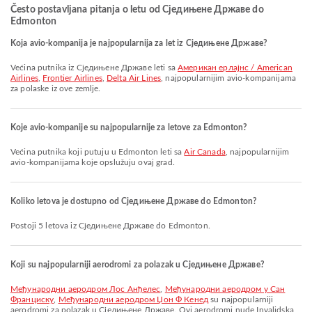
Često postavljana pitanja o letu od Сједињене Државе do
Edmonton
Koja avio-kompanija je najpopularnija za let iz Сједињене Државе?
Većina putnika iz Сједињене Државе leti sa
Американ ерлајнс / American
Airlines
,
Frontier Airlines
,
Delta Air Lines
, najpopularnijim avio-kompanijama
za polaske iz ove zemlje.
Koje avio-kompanije su najpopularnije za letove za Edmonton?
Većina putnika koji putuju u Edmonton leti sa
Air Canada
, najpopularnijim
avio-kompanijama koje opslužuju ovaj grad.
Koliko letova je dostupno od Сједињене Државе do Edmonton?
Postoji 5 letova iz Сједињене Државе do Edmonton.
Koji su najpopularniji aerodromi za polazak u Сједињене Државе?
Међународни аеродром Лос Анђелес
,
Међународни аеродром у Сан
Франциску
,
Међународни аеродром Џон Ф Кенед
su najpopularniji
aerodromi za polazak u Сједињене Државе. Ovi aerodromi nude Invalidska