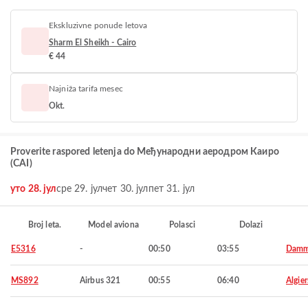
Ekskluzivne ponude letova
Sharm El Sheikh - Cairo
€ 44
Najniža tarifa mesec
Okt.
Proverite raspored letenja do Међународни аеродром Каиро
(CAI)
уто 28. јул
сре 29. јул
чет 30. јул
пет 31. јул
Broj leta.
Model aviona
Polasci
Dolazi
E5316
-
00:50
03:55
Dam
MS892
Airbus 321
00:55
06:40
Algier