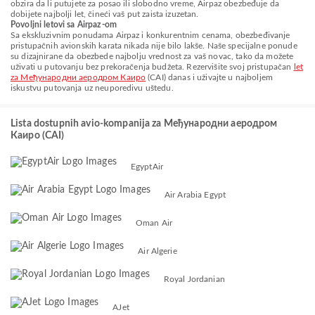
obzira da li putujete za posao ili slobodno vreme, Airpaz obezbeđuje da
dobijete najbolji let, čineći vaš put zaista izuzetan.
Povoljni letovi sa Airpaz-om
Sa ekskluzivnim ponudama Airpaz i konkurentnim cenama, obezbeđivanje
pristupačnih avionskih karata nikada nije bilo lakše. Naše specijalne ponude
su dizajnirane da obezbede najbolju vrednost za vaš novac, tako da možete
uživati u putovanju bez prekoračenja budžeta. Rezervišite svoj pristupačan
let
za Међународни аеродром Каиро
(CAI) danas i uživajte u najboljem
iskustvu putovanja uz neuporedivu uštedu.
Lista dostupnih avio-kompanija za Међународни аеродром
Каиро (CAI)
EgyptAir
Air Arabia Egypt
Oman Air
Air Algerie
Royal Jordanian
AJet