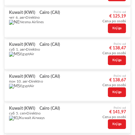
Kuwait (KWI)
Cairo (CAI)
Počni od
€ 125,19
чет 6. авг
Direktno
Cena po osobi
Nesma Airlines
Knjiga
Kuwait (KWI)
Cairo (CAI)
Počni od
€ 138,47
суб 1. авг
Direktno
Cena po osobi
EgyptAir
Knjiga
Kuwait (KWI)
Cairo (CAI)
Počni od
€ 138,67
пон 10. авг
Direktno
Cena po osobi
EgyptAir
Knjiga
Kuwait (KWI)
Cairo (CAI)
Počni od
€ 141,97
суб 5. сеп
Direktno
Cena po osobi
Kuwait Airways
Knjiga