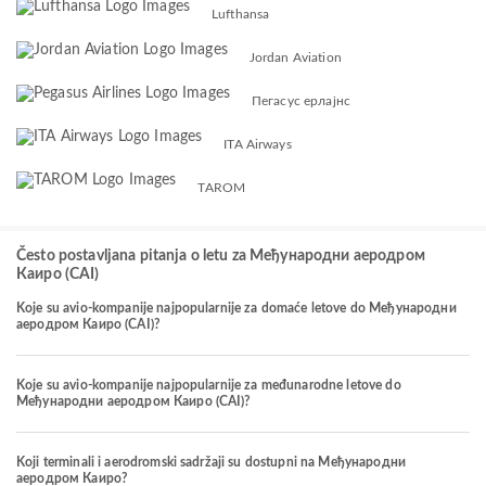
Lufthansa
Jordan Aviation
Пегасус ерлајнс
ITA Airways
TAROM
Često postavljana pitanja o letu za Међународни аеродром
Каиро (CAI)
Koje su avio-kompanije najpopularnije za domaće letove do Међународни
аеродром Каиро (CAI)?
Koje su avio-kompanije najpopularnije za međunarodne letove do
Међународни аеродром Каиро (CAI)?
Koji terminali i aerodromski sadržaji su dostupni na Међународни
аеродром Каиро?