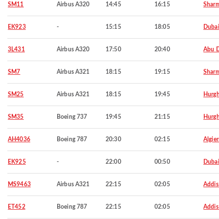
SM11
Airbus A320
14:45
16:15
Sharm
EK923
-
15:15
18:05
Duba
3L431
Airbus A320
17:50
20:40
Abu 
SM7
Airbus A321
18:15
19:15
Sharm
SM25
Airbus A321
18:15
19:45
Hurg
SM35
Boeing 737
19:45
21:15
Hurg
AH4036
Boeing 787
20:30
02:15
Algier
EK925
-
22:00
00:50
Duba
MS9463
Airbus A321
22:15
02:05
Addis
ET452
Boeing 787
22:15
02:05
Addis