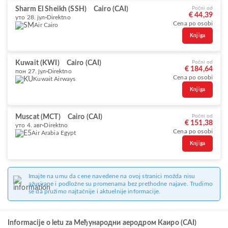
Sharm El Sheikh (SSH)
Cairo (CAI)
Počni od
€ 44,39
уто 28. јул
Direktno
Cena po osobi
Air Cairo
Knjiga
Kuwait (KWI)
Cairo (CAI)
Počni od
€ 184,64
пон 27. јул
Direktno
Cena po osobi
Kuwait Airways
Knjiga
Muscat (MCT)
Cairo (CAI)
Počni od
€ 151,38
уто 4. авг
Direktno
Cena po osobi
Air Arabia Egypt
Knjiga
Imajte na umu da cene navedene na ovoj stranici možda nisu
ažurirane i podložne su promenama bez prethodne najave. Trudimo
se da pružimo najtačnije i aktuelnije informacije.
Informacije o letu za Међународни аеродром Каиро (CAI)