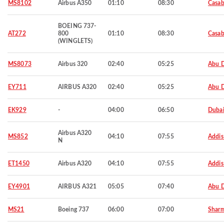
MS8102
Airbus A350
01:10
08:30
Casab
BOEING 737-
AT272
800
01:10
08:30
Casab
(WINGLETS)
MS8073
Airbus 320
02:40
05:25
Abu 
EY711
AIRBUS A320
02:40
05:25
Abu 
EK929
-
04:00
06:50
Duba
Airbus A320
MS852
04:10
07:55
Addis
N
ET1450
Airbus A320
04:10
07:55
Addis
EY4901
AIRBUS A321
05:05
07:40
Abu 
MS21
Boeing 737
06:00
07:00
Sharm