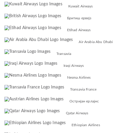
Kuwait Airways
Бритиш ервејз
Etihad Airways
Air Arabia Abu Dhabi
Transavia
Iraqi Airways
Nesma Airlines
Transavia France
Остријан ерлајнс
Qatar Airways
Ethiopian Airlines