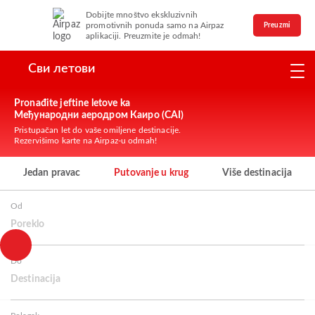
Dobijte mnoštvo ekskluzivnih
promotivnih ponuda samo na Airpaz
Preuzmi
aplikaciji. Preuzmite je odmah!
Сви летови
Pronađite jeftine letove ka
Међународни аеродром Каиро (CAI)
Pristupačan let do vaše omiljene destinacije.
Rezervišimo karte na Airpaz-u odmah!
Jedan pravac
Putovanje u krug
Više destinacija
Od
Poreklo
Do
Destinacija