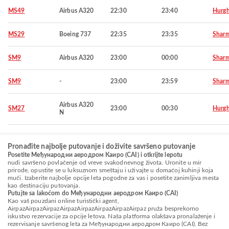
MS49
Airbus A320
22:30
23:40
Hurg
MS29
Boeing 737
22:35
23:35
Sharm
SM9
Airbus A320
23:00
00:00
Sharm
SM9
-
23:00
23:59
Sharm
Airbus A320
SM27
23:00
00:30
Hurg
N
Pronađite najbolje putovanje i doživite savršeno putovanje
Posetite Међународни аеродром Каиро (CAI) i otkrijte lepotu
nudi savršeno povlačenje od vreve svakodnevnog života. Uronite u mir
prirode, opustite se u luksuznom smeštaju i uživajte u domaćoj kuhinji koja
muči. Izaberite najbolje opcije leta pogodne za vas i posetite zanimljiva mesta
kao destinaciju putovanja.
Putujte sa lakoćom do Међународни аеродром Каиро (CAI)
Kao vaš pouzdani online turistički agent,
AirpazAirpazAirpazAirpazAirpazAirpazAirpazAirpaz pruža besprekorno
iskustvo rezervacije za opcije letova. Naša platforma olakšava pronalaženje i
rezervisanje savršenog leta za Међународни аеродром Каиро (CAI). Bez