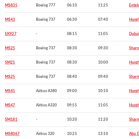
MS835
Boeing 777
06:10
11:25
Ente
MS43
Boeing 737
06:30
07:40
Hurg
EK927
-
08:15
11:05
Duba
MS25
Boeing 737
08:30
09:30
Sharm
SM21
Boeing 737
08:30
10:00
Hurg
MS25
Boeing 737
08:40
09:40
Sharm
MS45
Airbus A380
09:00
10:10
Hurg
MS47
Airbus A320
09:55
11:05
Hurg
SM181
-
10:20
11:20
Sharm
MS8067
Airbus 320
10:25
13:10
Abu 