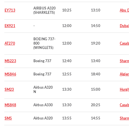
AIRBUS A320
EY713
10:25
13:10
Abu 
(SHARKLETS)
EK921
-
12:00
14:50
Duba
BOEING 737-
AT270
800
12:00
19:20
Casab
(WINGLETS)
MS223
Boeing 737
12:40
13:40
Sharm
MS846
Boeing 737
12:55
18:40
Algier
Airbus A320
SM23
13:30
15:00
Hurg
N
MS848
Airbus A330
13:30
20:25
Casab
SM5
Airbus A320
13:55
14:55
Sharm