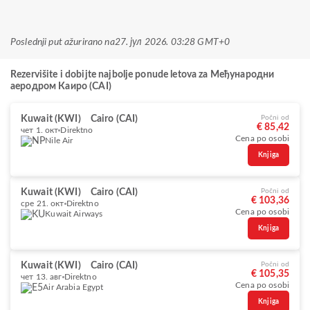
Poslednji put ažurirano na
27. јул 2026. 03:28 GMT+0
Rezervišite i dobijte najbolje ponude letova za Међународни
аеродром Каиро (CAI)
Kuwait (KWI)
Cairo (CAI)
Počni od
€ 85,42
чет 1. окт
Direktno
Cena po osobi
Nile Air
Knjiga
Kuwait (KWI)
Cairo (CAI)
Počni od
€ 103,36
сре 21. окт
Direktno
Cena po osobi
Kuwait Airways
Knjiga
Kuwait (KWI)
Cairo (CAI)
Počni od
€ 105,35
чет 13. авг
Direktno
Cena po osobi
Air Arabia Egypt
Knjiga