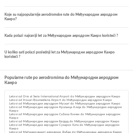
Koje su najpopularnije aerodromske rute do Међународни аеродром
Каиро?
Kada polazi najraniji let za Међународни аеродром Каиро koristeći ?
U koliko sati polazi poslednji let za Међународни аеродром Каиро
koristeći ?
Popularne rute po aerodromima do Међународни аеродром
Каиро
Letovi od Orio al Serio International Airport do Међународни аеродром Каиро
Letovi od Houari Boumediene Airport do Међународни аеродром Каиро
Letovi od Међународни аеродром Мускат do Међународни аеродром Каиро
Letovi od Међународни аеродром Краљица Алија do Међународни аеродром
Каиро
Letovi od Међународни аеродром Сабиха Гокчен do Међународни аеродром
Каиро
Letovi od Међународни аеродром Багдад do Међународни аеродром Каиро
Letovi od Међународни аеродром Сукарно Хата do Међународни аеродром
Каиро
Letovi od Меѓународниот аеродром Дубаи do Међународни аеродром Каиро