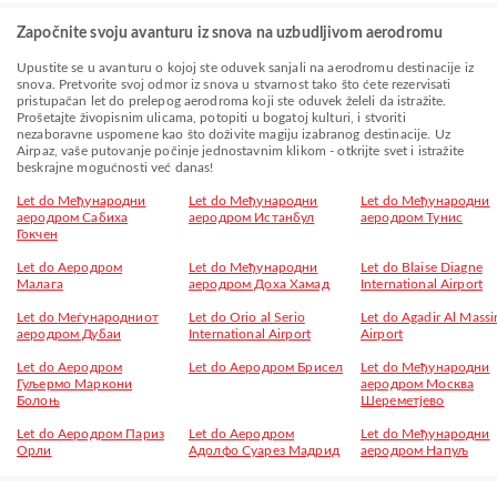
Započnite svoju avanturu iz snova na uzbudljivom aerodromu
Upustite se u avanturu o kojoj ste oduvek sanjali na aerodromu destinacije iz
snova. Pretvorite svoj odmor iz snova u stvarnost tako što ćete rezervisati
pristupačan let do prelepog aerodroma koji ste oduvek želeli da istražite.
Prošetajte živopisnim ulicama, potopiti u bogatoj kulturi, i stvoriti
nezaboravne uspomene kao što doživite magiju izabranog destinacije. Uz
Airpaz, vaše putovanje počinje jednostavnim klikom - otkrijte svet i istražite
beskrajne mogućnosti već danas!
Let do Међународни
Let do Међународни
Let do Међународни
аеродром Сабиха
аеродром Истанбул
аеродром Тунис
Гокчен
Let do Аеродром
Let do Међународни
Let do Blaise Diagne
Малага
аеродром Доха Хамад
International Airport
Let do Меѓународниот
Let do Orio al Serio
Let do Agadir Al Massi
аеродром Дубаи
International Airport
Airport
Let do Аеродром
Let do Аеродром Брисел
Let do Међународни
Гуљермо Маркони
аеродром Москва
Болоњ
Шереметјево
Let do Aеродром Париз
Let do Аеродром
Let do Међународни
Орли
Адолфо Суарез Мадрид
аеродром Напуљ