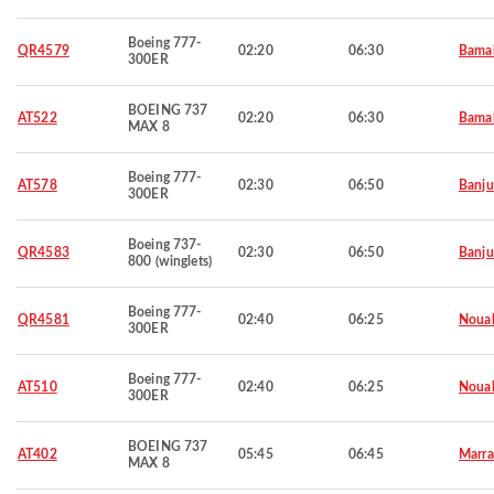
Boeing 777-
QR4579
02:20
06:30
Bama
300ER
BOEING 737
AT522
02:20
06:30
Bama
MAX 8
Boeing 777-
AT578
02:30
06:50
Banju
300ER
Boeing 737-
QR4583
02:30
06:50
Banju
800 (winglets)
Boeing 777-
QR4581
02:40
06:25
Noua
300ER
Boeing 777-
AT510
02:40
06:25
Noua
300ER
BOEING 737
AT402
05:45
06:45
Marra
MAX 8