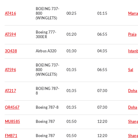
BOEING 737-
AT416
800
00:25
01:15
Marra
(WINGLETS)
Boeing 777-
AT594
01:20
06:55
Praia
300ER
3O438
Airbus A320
01:30
04:35
Istan
BOEING 737-
AT596
800
01:35
06:55
Sal
(WINGLETS)
BOEING 787-
AT217
01:35
07:30
Doha
8
QR4567
Boeing 787-8
01:35
07:30
Doha
MU8585
Boeing 787
01:50
12:20
Shang
FM871
Boeing 787
01:50
12:20
Shang