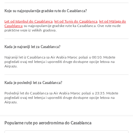
Koje su najpopularnije gradske rute do Casablanca?
let od Istanbul do Casablanca
,
let od Tunis do Casablanca
,
let od Málaga do
Casablanca
su najpopularnije gradske rute ka Casablanca. Ove rute nude
praktične veze iz velikih gradova.
Kada je najraniji let za Casablanca?
Najraniji let iz Casablanca sa Air Arabia Maroc polazi u 00:10. Možete
pogledati ovaj red letenja i uporediti druge dostupne opcije letova na
Airpazu.
Kada je poslednji let za Casablanca?
Poslednji let do Casablanca sa Air Arabia Maroc polazi u 23:35. Možete
pogledati ovaj red letenja i uporediti druge dostupne opcije letova na
Airpazu.
Popularne rute po aerodromima do Casablanca