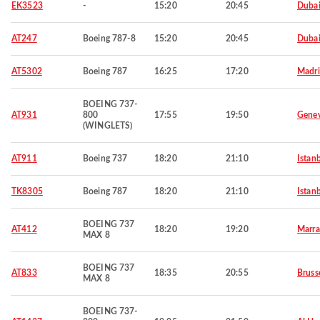
EK3523
-
15:20
20:45
Duba
AT247
Boeing 787-8
15:20
20:45
Duba
AT5302
Boeing 787
16:25
17:20
Madr
BOEING 737-
AT931
800
17:55
19:50
Gene
(WINGLETS)
AT911
Boeing 737
18:20
21:10
Istan
TK8305
Boeing 787
18:20
21:10
Istan
BOEING 737
AT412
18:20
19:20
Marra
MAX 8
BOEING 737
AT833
18:35
20:55
Bruss
MAX 8
BOEING 737-