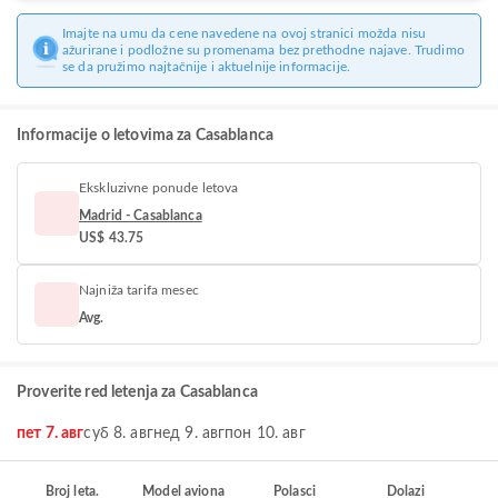
Imajte na umu da cene navedene na ovoj stranici možda nisu
ažurirane i podložne su promenama bez prethodne najave. Trudimo
se da pružimo najtačnije i aktuelnije informacije.
Informacije o letovima za Casablanca
Ekskluzivne ponude letova
Madrid - Casablanca
US$ 43.75
Najniža tarifa mesec
Avg.
Proverite red letenja za Casablanca
пет 7. авг
суб 8. авг
нед 9. авг
пон 10. авг
Broj leta.
Model aviona
Polasci
Dolazi