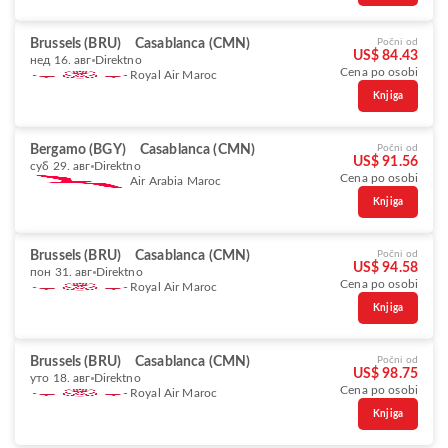
Brussels (BRU)
Casablanca (CMN)
Počni od
US$ 84.43
нед 16. авг
Direktno
Cena po osobi
Royal Air Maroc
Knjiga
Bergamo (BGY)
Casablanca (CMN)
Počni od
US$ 91.56
суб 29. авг
Direktno
Cena po osobi
Air Arabia Maroc
Knjiga
Brussels (BRU)
Casablanca (CMN)
Počni od
US$ 94.58
пон 31. авг
Direktno
Cena po osobi
Royal Air Maroc
Knjiga
Brussels (BRU)
Casablanca (CMN)
Počni od
US$ 98.75
уто 18. авг
Direktno
Cena po osobi
Royal Air Maroc
Knjiga