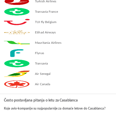
Turkish Airlines
Transavia France
TUI fly Belgium
Etihad Airways
Mauritania Airlines
Flynas
Transavia
Air Senegal
Air Canada
Često postavljana pitanja o letu za Casablanca
Koje avio-kompanije su najpopularnije za domaće letove do Casablanca?