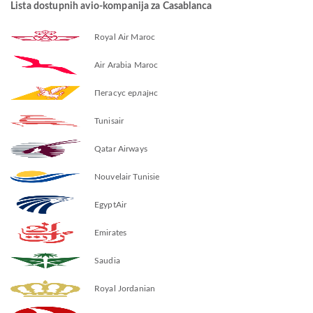
Lista dostupnih avio-kompanija za Casablanca
Royal Air Maroc
Air Arabia Maroc
Пегасус ерлајнс
Tunisair
Qatar Airways
Nouvelair Tunisie
EgyptAir
Emirates
Saudia
Royal Jordanian