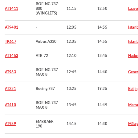
BOEING 737-
AT1411
800
11:15
12:50
Laay
(WINGLETS)
AT9401
-
12:05
14:55
Istan
TK617
Airbus A330
12:05
14:55
Istan
AT1453
ATR 72
12:10
13:45
Nado
BOEING 737
AT933
12:45
14:40
Gene
MAX 8
AT231
Boeing 787
13:25
19:25
Beijin
BOEING 737
AT410
13:45
14:45
Marra
MAX 8
EMBRAER
AT989
14:15
14:30
Mála
190