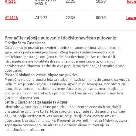
AT211
22:25
10:50
Toron
MAX 8
AT1415
ATR 72
22:35
00:10
Laay
Pronađite najbolje putovanje i doživite savršeno putovanje
Otkrijte šarm Casablanca
Casablanca je poznat po svojim istorijskim spomenicima, zapanjujućim
zgradama i prekrasnim pejzažima. Zbog lepote i jedinstvenosti svoje
arhitekture, postao je omiljena turistička destinacija. Bez obzira da li
istražujete drevne lokalitete ili se divite modernim čudima, ona nudi
nezaboravno iskustvo. Letite do ove popularne destinacije i stvorite divno
putovanje.
Posao ili slobodno vreme, Airpaz vas pokriva
Pronađite najbolju opciju leta sa najboljim sadržajima i uslugama kroz Airpaz.
Učinite svoje putovanje u Casablanca ugodnim putovanjem. Bez obzira da li
putujete za posao ili slobodno vreme, Airpaz osigurava da imate najbolje
opcije leta na dohvat ruke. Uz pomoć naše korisničke podrške, uživajte u
glatkom iskustvu leta.
Letite u Casablanca za manje sa Airpaz
Iskoristite Airpaz ekskluzivne ponude i konkurentne cene da biste dobili
pristupačne avionske karte. Naše specijalne ponude su dizajnirane da vam
daju najbolju vrednost za vaš novac, osiguravajući da možete uživati u
putovanju bez razbijanja banke. Rezervišite svoj jeftini let za Међународни
аеродром Мохамед V na Airpaz-u i doživite divno putovanje sa
nenadmašnom uštedom.