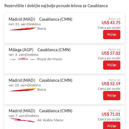
Rezervišite i dobijte najbolje ponude letova za Casablanca
Madrid (MAD)
Casablanca (CMN)
Počni od
US$ 43.75
пет 21. авг
Direktno
Cena po osobi
Iberia
Knjiga
Málaga (AGP)
Casablanca (CMN)
Počni od
US$ 57.02
чет 3. сеп
Direktno
Cena po osobi
Royal Air Maroc
Knjiga
Madrid (MAD)
Casablanca (CMN)
Počni od
US$ 52.19
чет 22. окт
Direktno
Cena po osobi
Iberia
Knjiga
Madrid (MAD)
Casablanca (CMN)
Počni od
US$ 71.01
сре 7. окт
Direktno
Cena po osobi
Air Arabia Maroc
Knjiga