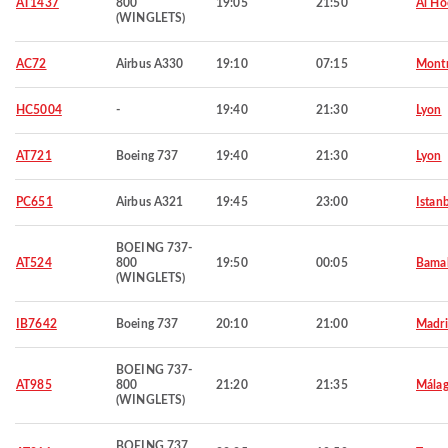
AT1437
800
19:05
21:50
Al Ho
(WINGLETS)
AC72
Airbus A330
19:10
07:15
Montr
HC5004
-
19:40
21:30
Lyon
AT721
Boeing 737
19:40
21:30
Lyon
PC651
Airbus A321
19:45
23:00
Istan
BOEING 737-
AT524
800
19:50
00:05
Bama
(WINGLETS)
IB7642
Boeing 737
20:10
21:00
Madr
BOEING 737-
AT985
800
21:20
21:35
Mála
(WINGLETS)
BOEING 737