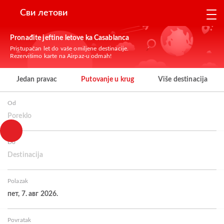
Сви летови
Pronađite jeftine letove ka Casablanca
Pristupačan let do vaše omiljene destinacije.
Rezervišimo karte na Airpaz-u odmah!
Jedan pravac
Putovanje u krug
Više destinacija
Od
Poreklo
Do
Destinacija
Polazak
пет, 7. авг 2026.
Povratak