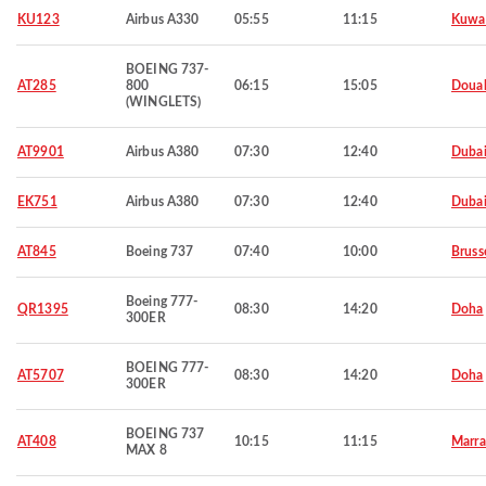
KU123
Airbus A330
05:55
11:15
Kuwa
BOEING 737-
AT285
800
06:15
15:05
Doua
(WINGLETS)
AT9901
Airbus A380
07:30
12:40
Duba
EK751
Airbus A380
07:30
12:40
Duba
AT845
Boeing 737
07:40
10:00
Bruss
Boeing 777-
QR1395
08:30
14:20
Doha
300ER
BOEING 777-
AT5707
08:30
14:20
Doha
300ER
BOEING 737
AT408
10:15
11:15
Marra
MAX 8