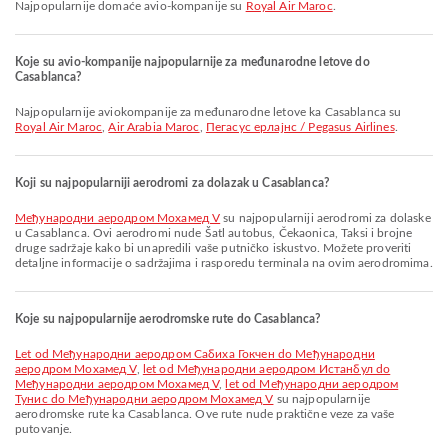
Najpopularnije domaće avio-kompanije su
Royal Air Maroc
.
Koje su avio-kompanije najpopularnije za međunarodne letove do
Casablanca?
Najpopularnije aviokompanije za međunarodne letove ka Casablanca su
Royal Air Maroc
,
Air Arabia Maroc
,
Пегасус ерлајнс / Pegasus Airlines
.
Koji su najpopularniji aerodromi za dolazak u Casablanca?
Међународни аеродром Мохамед V
su najpopularniji aerodromi za dolaske
u Casablanca. Ovi aerodromi nude Šatl autobus, Čekaonica, Taksi i brojne
druge sadržaje kako bi unapredili vaše putničko iskustvo. Možete proveriti
detaljne informacije o sadržajima i rasporedu terminala na ovim aerodromima.
Koje su najpopularnije aerodromske rute do Casablanca?
let od Међународни аеродром Сабиха Гокчен do Међународни
аеродром Мохамед V
,
let od Међународни аеродром Истанбул do
Међународни аеродром Мохамед V
,
let od Међународни аеродром
Тунис do Међународни аеродром Мохамед V
su najpopularnije
aerodromske rute ka Casablanca. Ove rute nude praktične veze za vaše
putovanje.