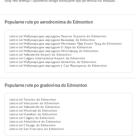
ovaj red letenja i uporediti druge dostupne opcije letova na Airpazu.
Popularne rute po aerodromima do Edmonton
Letovi od Међународни аеродром Пирсон Торонто do Edmonton
Letovi od Међународни аеродром Ванкувер do Edmonton
Letovi od Међународни аеродром Монтреал Пјер Елиот Труд do Edmonton
Letovi od Међународни аеродром О Хара do Edmonton
Letovi od Међународни аеродром Аботсфорд do Edmonton
Letovi od Yellowknife Airport do Edmonton
Letovi od Calgary International Airport do Edmonton
Letovi od Међународни аеродром Хамилтон do Edmonton
Letovi od Међународни аеродром у Сан Франциску do Edmonton
Popularne rute po gradovima do Edmonton
Letovi od Toronto do Edmonton
Letovi od Vancouver do Edmonton
Letovi od Yellowknife do Edmonton
Letovi od Montreal do Edmonton
Letovi od Hamilton do Edmonton
Letovi od Calgary do Edmonton
Letovi od Abbotsford do Edmonton
Letovi od Chicago do Edmonton
Letovi od San Francisco do Edmonton