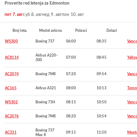
Proverite red letenja za Edmonton
пет 7. авг
суб 8. авг
нед 9. авг
пон 10. авг
Broj leta.
Model aviona
Polasci
Dolazi
WS300
Boeing 737
06:00
08:35
Vanco
Airbus A220-
AC8114
07:00
08:45
Yello
300
AC2074
Boeing 7M8
07:20
09:54
Vanco
AC165
Airbus A321
08:00
10:13
Toron
WS302
Boeing 73H
08:15
10:50
Vanco
AC2076
Boeing 7M8
08:20
10:54
Vanco
Boeing 737
AC331
09:15
11:50
Montr
Max 8