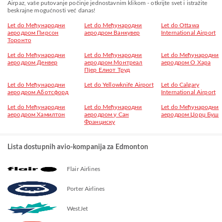
Airpaz, vaše putovanje počinje jednostavnim klikom - otkrijte svet i istražite
beskrajne mogućnosti već danas!
Let do Међународни
Let do Међународни
Let do Ottawa
аеродром Пирсон
аеродром Ванкувер
International Airport
Торонто
Let do Међународни
Let do Међународни
Let do Међународни
аеродром Денвер
аеродром Монтреал
аеродром О Хара
Пјер Елиот Труд
Let do Међународни
Let do Yellowknife Airport
Let do Calgary
аеродром Аботсфорд
International Airport
Let do Међународни
Let do Међународни
Let do Међународни
аеродром Хамилтон
аеродром у Сан
аеродром Џорџ Буш
Франциску
Lista dostupnih avio-kompanija za Edmonton
Flair Airlines
Porter Airlines
WestJet