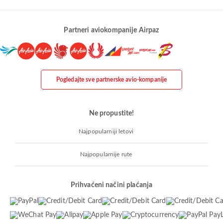
Partneri aviokompanije Airpaz
Pogledajte sve partnerske avio-kompanije
Ne propustite!
Najpopularniji letovi
Najpopularnije rute
Prihvaćeni načini plaćanja