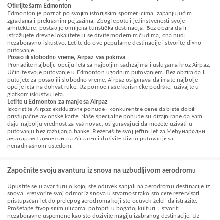
Otkrijte šarm Edmonton
Edmonton je poznat po svojim istorijskim spomenicima, zapanjujućim
zgradama i prekrasnim pejzažima. Zbog lepote i jedinstvenosti svoje
arhitekture, postao je omiljena turistička destinacija. Bez obzira da li
istražujete drevne lokalitete ili se divite modernim čudima, ona nudi
nezaboravno iskustvo. Letite do ove popularne destinacije i stvorite divno
putovanje.
Posao ili slobodno vreme, Airpaz vas pokriva
Pronađite najbolju opciju leta sa najboljim sadržajima i uslugama kroz Airpaz.
Učinite svoje putovanje u Edmonton ugodnim putovanjem. Bez obzira da li
putujete za posao ili slobodno vreme, Airpaz osigurava da imate najbolje
opcije leta na dohvat ruke. Uz pomoć naše korisničke podrške, uživajte u
glatkom iskustvu leta.
Letite u Edmonton za manje sa Airpaz
Iskoristite Airpaz ekskluzivne ponude i konkurentne cene da biste dobili
pristupačne avionske karte. Naše specijalne ponude su dizajnirane da vam
daju najbolju vrednost za vaš novac, osiguravajući da možete uživati u
putovanju bez razbijanja banke. Rezervišite svoj jeftini let za Међународни
аеродром Eдмонтон na Airpaz-u i doživite divno putovanje sa
nenadmašnom uštedom.
Započnite svoju avanturu iz snova na uzbudljivom aerodromu
Upustite se u avanturu o kojoj ste oduvek sanjali na aerodromu destinacije iz
snova. Pretvorite svoj odmor iz snova u stvarnost tako što ćete rezervisati
pristupačan let do prelepog aerodroma koji ste oduvek želeli da istražite.
Prošetajte živopisnim ulicama, potopiti u bogatoj kulturi, i stvoriti
nezaboravne uspomene kao što doživite magiju izabranog destinacije. Uz