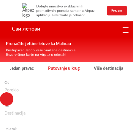
Dobijte mnoštvo ekskluzivnih
promotivnih ponuda samo na Airpaz
Preuzmi
aplikaciji. Preuzmite je odmah!
Сви летови
Pronađite jeftine letove ka Malinau
Pristupačan let do vaše omiljene destinacije.
Rezervišimo karte na Airpaz-u odmah!
Jedan pravac
Putovanje u krug
Više destinacija
Od
Poreklo
Do
Destinacija
Polazak