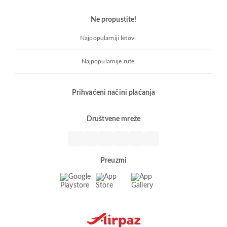
Ne propustite!
Najpopularniji letovi
Najpopularnije rute
Prihvaćeni načini plaćanja
Društvene mreže
Preuzmi