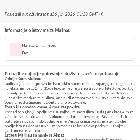
Poslednji put ažurirano na
16. јул 2026. 01:20 GMT+0
Informacije o letovima za Malinau
Najniža tarifa mesec
Dec.
Pronađite najbolje putovanje i doživite savršeno putovanje
Otkrijte šarm Malinau
Malinau je poznat po svojim istorijskim spomenicima, zapanjujućim zgradama
i prekrasnim pejzažima. Zbog lepote i jedinstvenosti svoje arhitekture, postao
je omiljena turistička destinacija. Bez obzira da li istražujete drevne lokalitete
ili se divite modernim čudima, ona nudi nezaboravno iskustvo. Letite do ove
popularne destinacije i stvorite divno putovanje.
Posao ili slobodno vreme, Airpaz vas pokriva
Pronađite najbolju opciju leta sa najboljim sadržajima i uslugama kroz Airpaz.
Učinite svoje putovanje u Malinau ugodnim putovanjem. Bez obzira da li
putujete za posao ili slobodno vreme, Airpaz osigurava da imate najbolje
opcije leta na dohvat ruke. Uz pomoć naše korisničke podrške, uživajte u
glatkom iskustvu leta.
Letite u Malinau za manje sa Airpaz