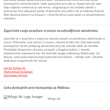
Iskoristite Airpaz ekskluzivne ponude i konkurentne cene da biste dobili
pristupačne avionske karte. Naše specijalne ponude su dizajnirane da vam
daju najbolju vrednost za vaš novac, osiguravajući da možete uživati u
putovanju bez razbijanja banke. Rezervišite svoj jeftini let za Malinau Robert
Atty Bessing Airport na Airpaz-u i doživite divno putovanje sa nenadmašnom
uštedom.
Započnite svoju avanturu iz snova na uzbudljivom aerodromu
Upustite se u avanturu o kojoj ste oduvek sanjali na aerodromu destinacije iz
snova. Pretvorite svoj odmor iz snova u stvarnost tako što ćete rezervisati
pristupačan let do prelepog aerodroma koji ste oduvek želeli da istražite.
Prošetajte živopisnim ulicama, potopiti u bogatoj kulturi, i stvoriti
nezaboravne uspomene kao što doživite magiju izabranog destinacije. Uz
Airpaz, vaše putovanje počinje jednostavnim klikom - otkrijte svet i istražite
beskrajne mogućnosti već danas!
Let do Sultan Aji
Muhammad Sulaiman
Sepinggan Airport
Lista dostupnih avio-kompanija za Malinau
Wings Air