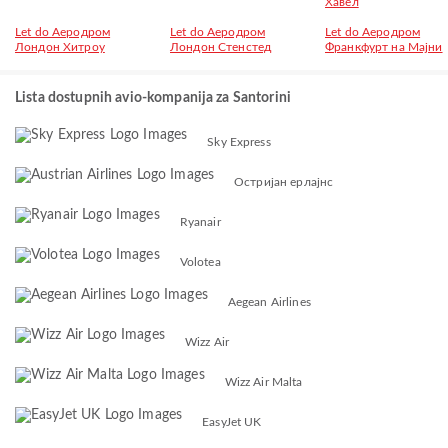
Хавел
Let do Аеродром
Let do Аеродром
Let do Aеродром
Лондон Хитроу
Лондон Стенстед
Франкфурт на Мајни
Lista dostupnih avio-kompanija za Santorini
Sky Express
Остријан ерлајнс
Ryanair
Volotea
Aegean Airlines
Wizz Air
Wizz Air Malta
EasyJet UK