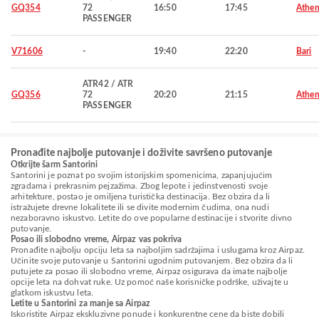
GQ354
72
16:50
17:45
Athen
PASSENGER
V71606
-
19:40
22:20
Bari
ATR42 / ATR
GQ356
72
20:20
21:15
Athen
PASSENGER
Pronađite najbolje putovanje i doživite savršeno putovanje
Otkrijte šarm Santorini
Santorini je poznat po svojim istorijskim spomenicima, zapanjujućim
zgradama i prekrasnim pejzažima. Zbog lepote i jedinstvenosti svoje
arhitekture, postao je omiljena turistička destinacija. Bez obzira da li
istražujete drevne lokalitete ili se divite modernim čudima, ona nudi
nezaboravno iskustvo. Letite do ove popularne destinacije i stvorite divno
putovanje.
Posao ili slobodno vreme, Airpaz vas pokriva
Pronađite najbolju opciju leta sa najboljim sadržajima i uslugama kroz Airpaz.
Učinite svoje putovanje u Santorini ugodnim putovanjem. Bez obzira da li
putujete za posao ili slobodno vreme, Airpaz osigurava da imate najbolje
opcije leta na dohvat ruke. Uz pomoć naše korisničke podrške, uživajte u
glatkom iskustvu leta.
Letite u Santorini za manje sa Airpaz
Iskoristite Airpaz ekskluzivne ponude i konkurentne cene da biste dobili