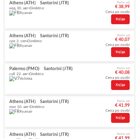
Athens (ATH)
Santorini (JTR)
Počni od
€ 38,99
нед 30. авг
Direktno
Cena po osobi
Ryanair
Knjiga
Athens (ATH)
Santorini (JTR)
Počni od
€ 40,07
сре 2. сеп
Direktno
Cena po osobi
Ryanair
Knjiga
Palermo (PMO)
Santorini (JTR)
Počni od
€ 40,08
суб 22. авг
Direktno
Cena po osobi
Volotea
Knjiga
Athens (ATH)
Santorini (JTR)
Počni od
€ 41,99
пон 10. авг
Direktno
Cena po osobi
Ryanair
Knjiga
Athens (ATH)
Santorini (JTR)
Počni od
€ 41,99