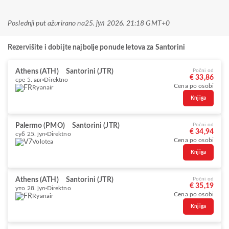
Poslednji put ažurirano na
25. јул 2026. 21:18 GMT+0
Rezervišite i dobijte najbolje ponude letova za Santorini
Athens (ATH)
Santorini (JTR)
Počni od
€ 33,86
сре 5. авг
Direktno
Cena po osobi
Ryanair
Knjiga
Palermo (PMO)
Santorini (JTR)
Počni od
€ 34,94
суб 25. јул
Direktno
Cena po osobi
Volotea
Knjiga
Athens (ATH)
Santorini (JTR)
Počni od
€ 35,19
уто 28. јул
Direktno
Cena po osobi
Ryanair
Knjiga