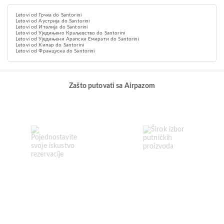
Letovi od Грчка do Santorini
Letovi od Аустрија do Santorini
Letovi od Италија do Santorini
Letovi od Уједињено Краљевство do Santorini
Letovi od Уједињени Арапски Емирати do Santorini
Letovi od Кипар do Santorini
Letovi od Француска do Santorini
Zašto putovati sa Airpazom