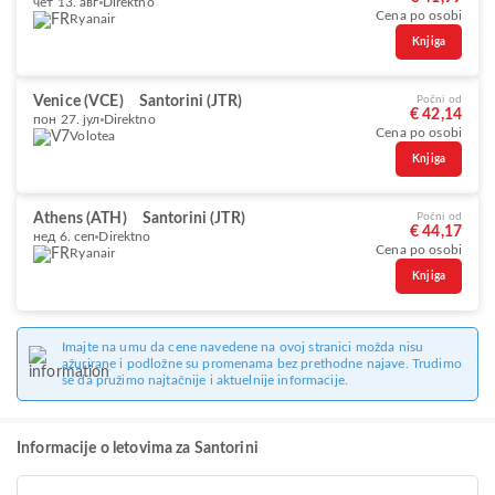
чет 13. авг
Direktno
Cena po osobi
Ryanair
Knjiga
Venice (VCE)
Santorini (JTR)
Počni od
€ 42,14
пон 27. јул
Direktno
Cena po osobi
Volotea
Knjiga
Athens (ATH)
Santorini (JTR)
Počni od
€ 44,17
нед 6. сеп
Direktno
Cena po osobi
Ryanair
Knjiga
Imajte na umu da cene navedene na ovoj stranici možda nisu
ažurirane i podložne su promenama bez prethodne najave. Trudimo
se da pružimo najtačnije i aktuelnije informacije.
Informacije o letovima za Santorini