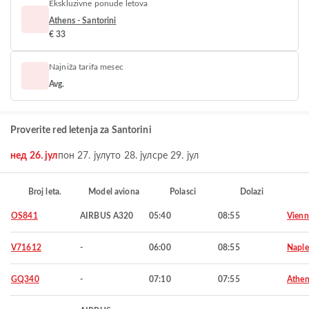
Ekskluzivne ponude letova
Athens - Santorini
€ 33
Najniža tarifa mesec
Avg.
Proverite red letenja za Santorini
нед 26. јул
пон 27. јул
уто 28. јул
сре 29. јул
Broj leta.
Model aviona
Polasci
Dolazi
OS841
AIRBUS A320
05:40
08:55
Vienn
V71612
-
06:00
08:55
Naple
GQ340
-
07:10
07:55
Athen