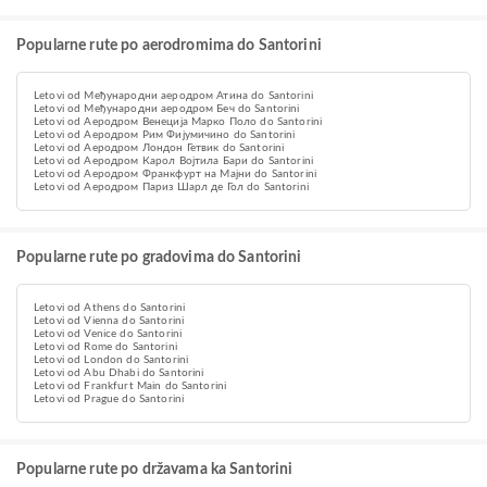
Popularne rute po aerodromima do Santorini
Letovi od Међународни аеродром Атина do Santorini
Letovi od Међународни аеродром Беч do Santorini
Letovi od Aеродром Венеција Марко Поло do Santorini
Letovi od Аеродром Рим Фијумичино do Santorini
Letovi od Аеродром Лондон Гетвик do Santorini
Letovi od Аеродром Карол Војтила Бари do Santorini
Letovi od Aеродром Франкфурт на Мајни do Santorini
Letovi od Aеродром Париз Шарл де Гол do Santorini
Popularne rute po gradovima do Santorini
Letovi od Athens do Santorini
Letovi od Vienna do Santorini
Letovi od Venice do Santorini
Letovi od Rome do Santorini
Letovi od London do Santorini
Letovi od Abu Dhabi do Santorini
Letovi od Frankfurt Main do Santorini
Letovi od Prague do Santorini
Popularne rute po državama ka Santorini