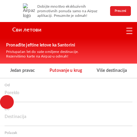
Dobijte mnoštvo ekskluzivnih
promotivnih ponuda samo na Airpaz
Preuzmi
aplikaciji. Preuzmite je odmah!
Сви летови
Pronađite jeftine letove ka Santorini
Pristupačan let do vaše omiljene destinacije.
Rezervišimo karte na Airpaz-u odmah!
Jedan pravac
Putovanje u krug
Više destinacija
Od
Poreklo
Do
Destinacija
Polazak