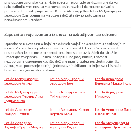
pristupačne avionske karte. Naše specijalne ponude su dizajnirane da vam
daju najbolju vrednost za vaš novac, osiguravajući da možete uživati u
putovanju bez razbijanja banke. Rezervišite svoj jeftini let za Међународни
аеродром Санторини na Airpaz-u i doživite divno putovanje sa
nenadmašnom uštedom.
Započnite svoju avanturu iz snova na uzbudljivom aerodromu
Upustite se u avanturu o kojoj ste oduvek sanjali na aerodromu destinacije iz
snova. Pretvorite svoj odmor iz snova u stvarnost tako što ćete rezervisati
pristupačan let do prelepog aerodroma koji ste oduvek želeli da istražite.
Prošetajte živopisnim ulicama, potopiti u bogatoj kulturi, i stvoriti
nezaboravne uspomene kao što doživite magiju izabranog destinacije. Uz
Airpaz, vaše putovanje počinje jednostavnim klikom - otkrijte svet i istražite
beskrajne mogućnosti već danas!
Let do Међународни
Let do Међународни
Let do Aеродром
аеродром Атина
аеродром Беч
Венеција Марко Пол
Let do Међународни
Let do Аеродром Рим
Let do Аеродром
аеродром Ференц Лист
Фијумичино
Миконос
Будимпешта
Let do Аеродром
Let do Аеродром Карол
Let do Aеродром Пар
Лондон Гетвик
Војтила Бари
Шарл де Гол
Let do Аеродром
Let do Међународни
Let do Међународни
Адолфо Суарез Мадрид
аеродром Родос
аеродром Праг Вацл