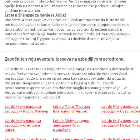
putujete za posao ili slobodno vreme, Airpaz osigurava da imate najbolje
opcije leta na dohvat ruke. Uz pomoć naše korisničke podrške, uživajte u
glatkom iskustvu leta.
Letite u Shanghai za manje sa Airpaz
Iskoristite Airpaz ekskluzivne ponude i konkurentne cene da biste dobili
pristupačne avionske karte. Naše specijalne ponude su dizajnirane da vam
daju najbolju vrednost za vaš novac, osiguravajući da možete uživati u
putovanju bez razbijanja banke. Rezervišite svoj jeftini let za Међународни
аеродром Шангај Пудонг na Airpaz-u i doživite divno putovanje sa
nenadmašnom uštedom.
Započnite svoju avanturu iz snova na uzbudljivom aerodromu
Upustite se u avanturu o kojoj ste oduvek sanjali na aerodromu destinacije iz
snova. Pretvorite svoj odmor iz snova u stvarnost tako što ćete rezervisati
pristupačan let do prelepog aerodroma koji ste oduvek želeli da istražite.
Prošetajte živopisnim ulicama, potopiti u bogatoj kulturi, i stvoriti
nezaboravne uspomene kao što doživite magiju izabranog destinacije. Uz
Airpaz, vaše putovanje počinje jednostavnim klikom - otkrijte svet i istražite
beskrajne mogućnosti već danas!
Let do Међународни
Let do Taipei Taoyuan
Let do Међународни
аеродром Куала Лумпур
International Airport
аеродром Суварнабу
Let do Међународни
Let do Међународни
Let do Међународни
аеродром Сингапур
аеродром Кота
аеродром Пулау Пин
Чанги
Кинабалу
Let do Аеродром Токио
Let do Аеродром Токио
Let do Међународни