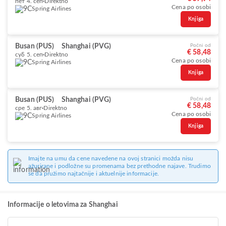
пет 4. сеп
Direktno
Cena po osobi
Spring Airlines
Knjiga
Busan (PUS)
Shanghai (PVG)
Počni od
€ 58,48
суб 5. сеп
Direktno
Cena po osobi
Spring Airlines
Knjiga
Busan (PUS)
Shanghai (PVG)
Počni od
€ 58,48
сре 5. авг
Direktno
Cena po osobi
Spring Airlines
Knjiga
Imajte na umu da cene navedene na ovoj stranici možda nisu
ažurirane i podložne su promenama bez prethodne najave. Trudimo
se da pružimo najtačnije i aktuelnije informacije.
Informacije o letovima za Shanghai