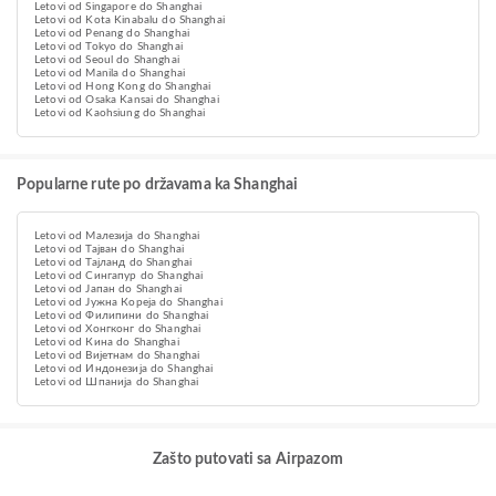
Letovi od Singapore do Shanghai
Letovi od Kota Kinabalu do Shanghai
Letovi od Penang do Shanghai
Letovi od Tokyo do Shanghai
Letovi od Seoul do Shanghai
Letovi od Manila do Shanghai
Letovi od Hong Kong do Shanghai
Letovi od Osaka Kansai do Shanghai
Letovi od Kaohsiung do Shanghai
Popularne rute po državama ka Shanghai
Letovi od Малезија do Shanghai
Letovi od Тајван do Shanghai
Letovi od Тајланд do Shanghai
Letovi od Сингапур do Shanghai
Letovi od Јапан do Shanghai
Letovi od Јужна Кореја do Shanghai
Letovi od Филипини do Shanghai
Letovi od Хонгконг do Shanghai
Letovi od Кина do Shanghai
Letovi od Вијетнам do Shanghai
Letovi od Индонезија do Shanghai
Letovi od Шпанија do Shanghai
Zašto putovati sa Airpazom