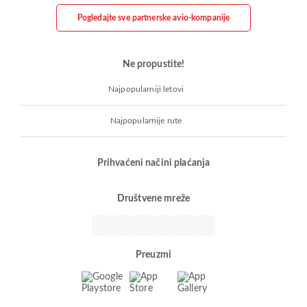
Pogledajte sve partnerske avio-kompanije
Ne propustite!
Najpopularniji letovi
Najpopularnije rute
Prihvaćeni načini plaćanja
Društvene mreže
Preuzmi