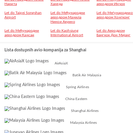
Нарита
Ханеда
аеродром Инчон
Let do Taipei Songshan
Let do Међународни
Let do Меѓународнио
Airport
аеродром Манила
аеродром Хонгконг
Нинои Акуино
Let do Међународни
Let do Kaohsiung
Let do Аеродром
аеродром Кансаи
International Airport
Бангкок Дон Мијанг
Lista dostupnih avio-kompanija za Shanghai
AirAsiaX
Batik Air Malaysia
Spring Airlines
China Eastern
Shanghai Airlines
Malaysia Airlines