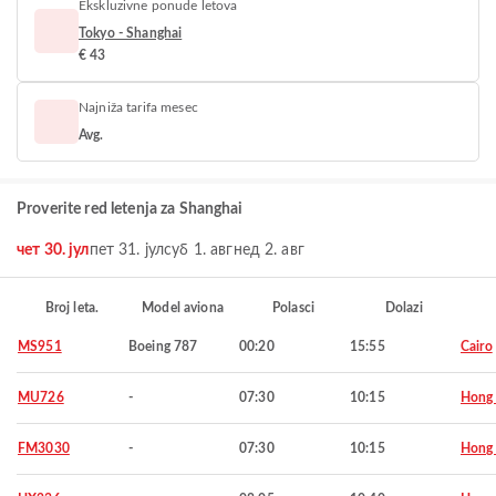
Ekskluzivne ponude letova
Tokyo - Shanghai
€ 43
Najniža tarifa mesec
Avg.
Proverite red letenja za Shanghai
чет 30. јул
пет 31. јул
суб 1. авг
нед 2. авг
Broj leta.
Model aviona
Polasci
Dolazi
MS951
Boeing 787
00:20
15:55
Cairo
MU726
-
07:30
10:15
Hong
FM3030
-
07:30
10:15
Hong