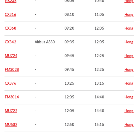
HX236
-
08:05
10:40
Hong
CX316
-
08:10
11:05
Hong
CX368
-
09:20
12:05
Hong
CX342
Airbus A330
09:35
12:05
Hong
MU724
-
09:45
12:25
Hong
FM3028
-
09:45
12:25
Hong
CX376
-
10:25
13:15
Hong
FM3014
-
12:05
14:40
Hong
MU722
-
12:05
14:40
Hong
MU502
-
12:50
15:15
Hong