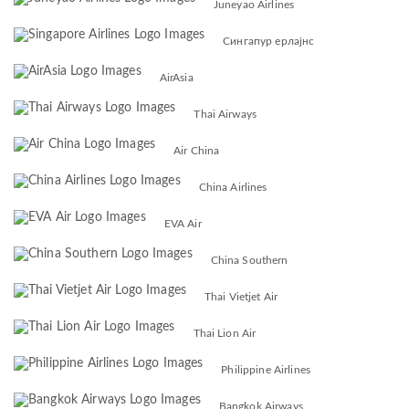
Juneyao Airlines
Сингапур ерлајнс
AirAsia
Thai Airways
Air China
China Airlines
EVA Air
China Southern
Thai Vietjet Air
Thai Lion Air
Philippine Airlines
Bangkok Airways