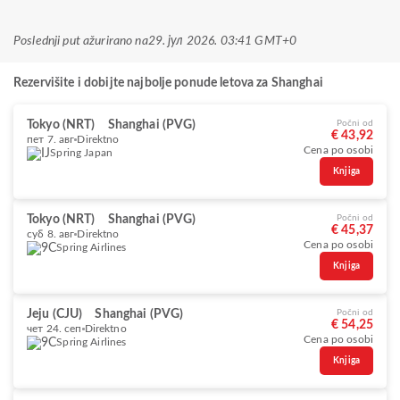
Poslednji put ažurirano na
29. јул 2026. 03:41 GMT+0
Rezervišite i dobijte najbolje ponude letova za Shanghai
Tokyo (NRT)
Shanghai (PVG)
Počni od
€ 43,92
пет 7. авг
Direktno
Cena po osobi
Spring Japan
Knjiga
Tokyo (NRT)
Shanghai (PVG)
Počni od
€ 45,37
суб 8. авг
Direktno
Cena po osobi
Spring Airlines
Knjiga
Jeju (CJU)
Shanghai (PVG)
Počni od
€ 54,25
чет 24. сеп
Direktno
Cena po osobi
Spring Airlines
Knjiga