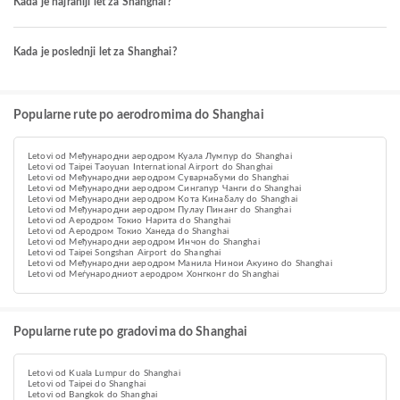
Kada je najraniji let za Shanghai?
Kada je poslednji let za Shanghai?
Popularne rute po aerodromima do Shanghai
Letovi od Међународни аеродром Куала Лумпур do Shanghai
Letovi od Taipei Taoyuan International Airport do Shanghai
Letovi od Међународни аеродром Суварнабуми do Shanghai
Letovi od Међународни аеродром Сингапур Чанги do Shanghai
Letovi od Међународни аеродром Кота Кинабалу do Shanghai
Letovi od Међународни аеродром Пулау Пинанг do Shanghai
Letovi od Аеродром Токио Нарита do Shanghai
Letovi od Аеродром Токио Ханеда do Shanghai
Letovi od Међународни аеродром Инчон do Shanghai
Letovi od Taipei Songshan Airport do Shanghai
Letovi od Међународни аеродром Манила Нинои Акуино do Shanghai
Letovi od Меѓународниот аеродром Хонгконг do Shanghai
Popularne rute po gradovima do Shanghai
Letovi od Kuala Lumpur do Shanghai
Letovi od Taipei do Shanghai
Letovi od Bangkok do Shanghai