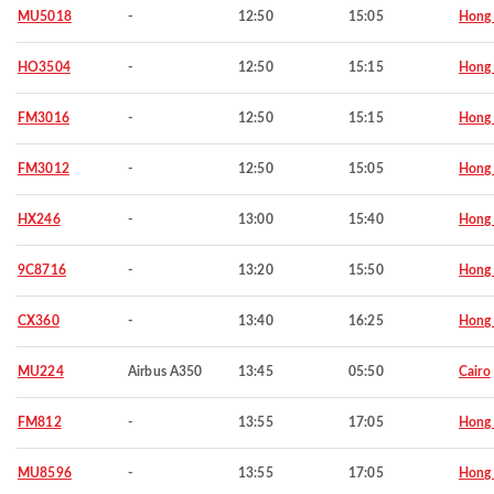
MU5018
-
12:50
15:05
Hong
HO3504
-
12:50
15:15
Hong
FM3016
-
12:50
15:15
Hong
FM3012
-
12:50
15:05
Hong
HX246
-
13:00
15:40
Hong
9C8716
-
13:20
15:50
Hong
CX360
-
13:40
16:25
Hong
MU224
Airbus A350
13:45
05:50
Cairo
FM812
-
13:55
17:05
Hong
MU8596
-
13:55
17:05
Hong