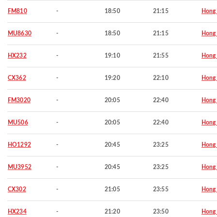
FM810
-
18:50
21:15
Hong
MU8630
-
18:50
21:15
Hong
HX232
-
19:10
21:55
Hong
CX362
-
19:20
22:10
Hong
FM3020
-
20:05
22:40
Hong
MU506
-
20:05
22:40
Hong
HO1292
-
20:45
23:25
Hong
MU3952
-
20:45
23:25
Hong
CX302
-
21:05
23:55
Hong
HX234
-
21:20
23:50
Hong