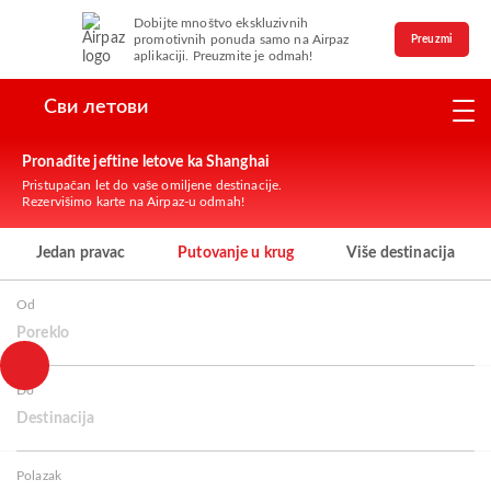
Dobijte mnoštvo ekskluzivnih
promotivnih ponuda samo na Airpaz
Preuzmi
aplikaciji. Preuzmite je odmah!
Сви летови
Pronađite jeftine letove ka Shanghai
Pristupačan let do vaše omiljene destinacije.
Rezervišimo karte na Airpaz-u odmah!
Jedan pravac
Putovanje u krug
Više destinacija
Od
Poreklo
Do
Destinacija
Polazak