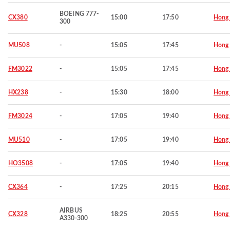
BOEING 777-
CX380
15:00
17:50
Hong
300
MU508
-
15:05
17:45
Hong
FM3022
-
15:05
17:45
Hong
HX238
-
15:30
18:00
Hong
FM3024
-
17:05
19:40
Hong
MU510
-
17:05
19:40
Hong
HO3508
-
17:05
19:40
Hong
CX364
-
17:25
20:15
Hong
AIRBUS
CX328
18:25
20:55
Hong
A330-300