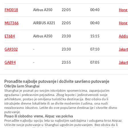
FM3018
Airbus A350
22:05
00:40
Hong
MU7366
AIRBUS A321
22:05
00:40
Hong
ET684
Airbus A350
23:30
15:15
Addis
GA9302
-
23:30
07:10
Jakar
GA894
-
23:55
07:05
Jakar
Pronađite najbolje putovanje i doživite savršeno putovanje
Otkrijte šarm Shanghai
Shanghai je poznat po svojim istorijskim spomenicima, zapanjujućim
zgradama i prekrasnim pejzažima. Zbog lepote i jedinstvenosti svoje
arhitekture, postao je omiljena turistička destinacija. Bez obzira da li
istražujete drevne lokalitete ili se divite modernim čudima, ona nudi
nezaboravno iskustvo. Letite do ove popularne destinacije i stvorite divno
putovanje.
Posao ili slobodno vreme, Airpaz vas pokriva
Pronađite najbolju opciju leta sa najboljim sadržajima i uslugama kroz Airpaz.
Učinite svoje putovanje u Shanghai ugodnim putovanjem. Bez obzira da li