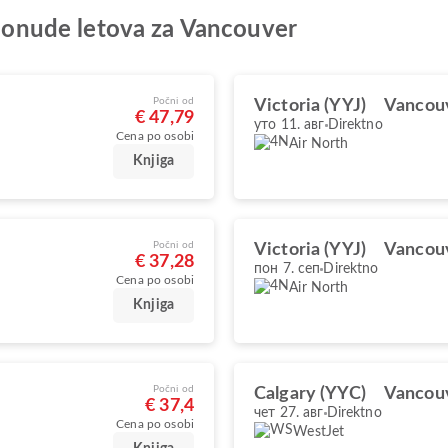
e ponude letova za Vancouver
Počni od
Victoria (YYJ)
Vancou
€ 47,79
уто 11. авг
Direktno
Cena po osobi
Air North
Knjiga
Počni od
Victoria (YYJ)
Vancou
€ 37,28
пон 7. сеп
Direktno
Cena po osobi
Air North
Knjiga
Počni od
Calgary (YYC)
Vancou
€ 37,4
чет 27. авг
Direktno
Cena po osobi
WestJet