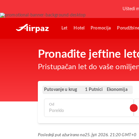
Uštedi 
Let
Hotel
Promocija
Porudžbin
Pronađite jeftine le
Pristupačan let do vaše omilje
Putovanje u krug
Ekonomija
1 Putnici
Od
Poslednji put ažurirano na
25. јул 2026. 21:20 GMT+0