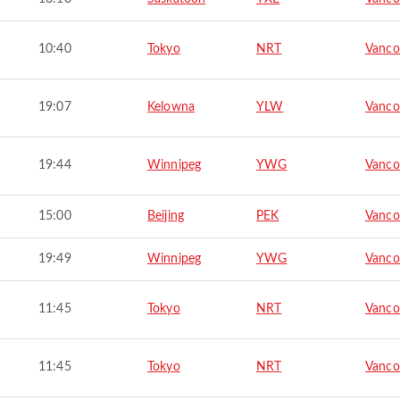
10:40
Tokyo
NRT
Vanco
19:07
Kelowna
YLW
Vanco
19:44
Winnipeg
YWG
Vanco
15:00
Beijing
PEK
Vanco
19:49
Winnipeg
YWG
Vanco
11:45
Tokyo
NRT
Vanco
11:45
Tokyo
NRT
Vanco