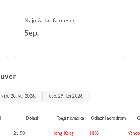
Najniža tarifa mesec
Sep.
ouver
уто, 28. јул 2026.
сре, 29. јул 2026.
i
Dolazi
Град поласка
Odlazni aerodrom
G
21:50
Hong Kong
HKG
Vanco