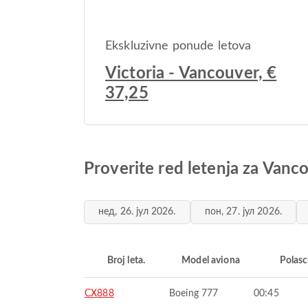
Ekskluzivne ponude letova
Victoria - Vancouver, €
37,25
Proverite red letenja za Vanc
нед, 26. јул 2026.
пон, 27. јул 2026.
Broj leta.
Model aviona
Polasc
CX888
Boeing 777
00:45