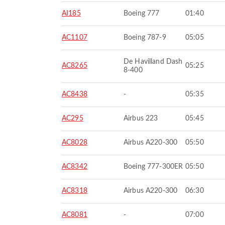
AI185
Boeing 777
01:40
AC1107
Boeing 787-9
05:05
De Havilland Dash
AC8265
05:25
8-400
AC8438
-
05:35
AC295
Airbus 223
05:45
AC8028
Airbus A220-300
05:50
AC8342
Boeing 777-300ER
05:50
AC8318
Airbus A220-300
06:30
AC8081
-
07:00