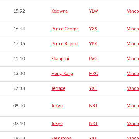
15:52
Kelowna
YLW
Vanco
16:44
Prince George
YXS
Vanco
17:06
Prince Rupert
YPR
Vanco
11:40
Shanghai
PVG
Vanco
13:00
Hong Kong
HKG
Vanco
17:38
Terrace
YXT
Vanco
09:40
Tokyo
NRT
Vanco
09:40
Tokyo
NRT
Vanco
18:18
Saskatoon
YXE
Vanco