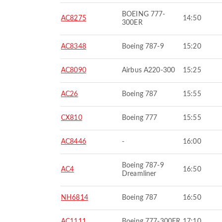
BOEING 777-
AC8275
14:50
300ER
AC8348
Boeing 787-9
15:20
AC8090
Airbus A220-300
15:25
AC26
Boeing 787
15:55
CX810
Boeing 777
15:55
AC8446
-
16:00
Boeing 787-9
AC4
16:50
Dreamliner
NH6814
Boeing 787
16:50
AC1111
Boeing 777-300ER
17:10