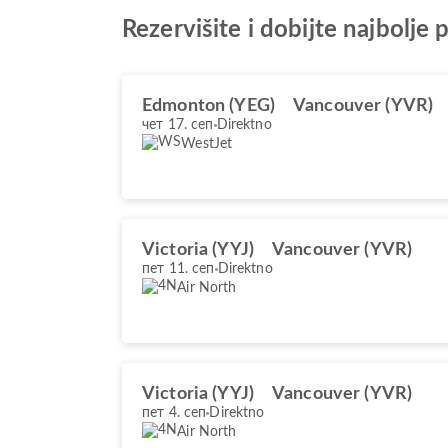
Rezervišite i dobijte najbolj
Edmonton (YEG)
Vancouver (YVR)
чет 17. сеп
Direktno
WestJet
Victoria (YYJ)
Vancouver (YVR)
пет 11. сеп
Direktno
Air North
Victoria (YYJ)
Vancouver (YVR)
пет 4. сеп
Direktno
Air North