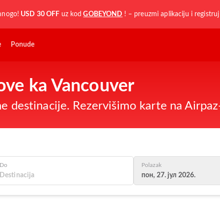
mnogo!
USD 30 OFF
uz kod
GOBEYOND
! – preuzmi aplikaciju i registru
e
Ponude
tove ka Vancouver
ne destinacije. Rezervišimo karte na Airpa
Do
Polazak
пон, 27. јул 2026.