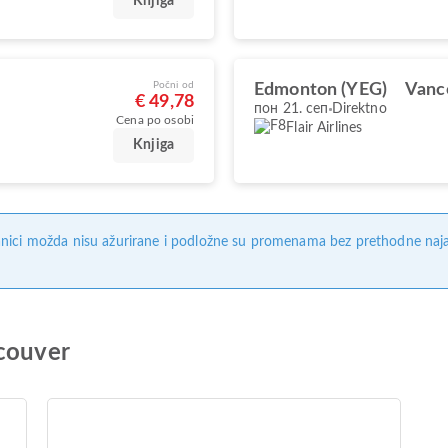
Knjiga
Počni od
Edmonton (YEG)
Vanc
€ 49,78
пон 21. сеп
Direktno
Cena po osobi
Flair Airlines
Knjiga
nici možda nisu ažurirane i podložne su promenama bez prethodne naj
ncouver