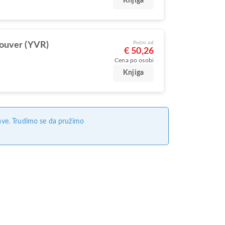
Knjiga
Počni od
ouver (YVR)
€ 50,26
Cena po osobi
Knjiga
ave. Trudimo se da pružimo