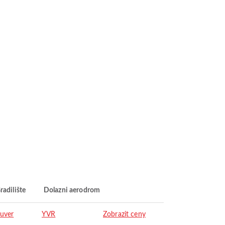
radilište
Dolazni aerodrom
uver
YVR
Zobrazit ceny