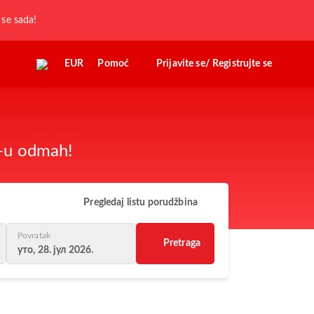
j se sada!
EUR
Pomoć
Prijavite se/ Registrujte se
z-u odmah!
Pregledaj listu porudžbina
Povratak
Pretraga
уто, 28. јул 2026.