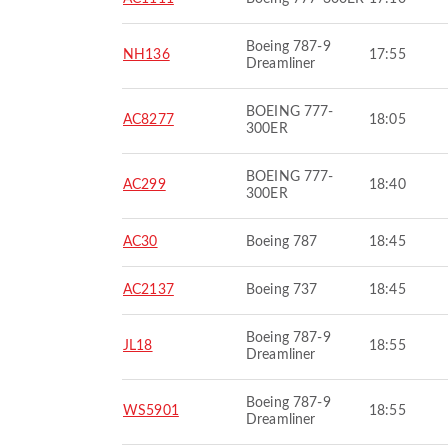
Boeing 787-9
NH136
17:55
Dreamliner
BOEING 777-
AC8277
18:05
300ER
BOEING 777-
AC299
18:40
300ER
AC30
Boeing 787
18:45
AC2137
Boeing 737
18:45
Boeing 787-9
JL18
18:55
Dreamliner
Boeing 787-9
WS5901
18:55
Dreamliner