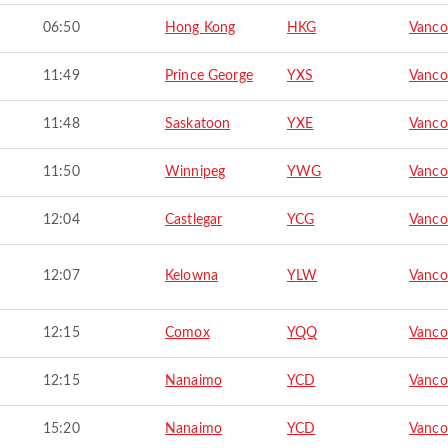
06:50
Hong Kong
HKG
Vanco
11:49
Prince George
YXS
Vanco
11:48
Saskatoon
YXE
Vanco
11:50
Winnipeg
YWG
Vanco
12:04
Castlegar
YCG
Vanco
12:07
Kelowna
YLW
Vanco
12:15
Comox
YQQ
Vanco
12:15
Nanaimo
YCD
Vanco
15:20
Nanaimo
YCD
Vanco