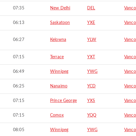
07:35
New Delhi
DEL
Vanco
06:13
Saskatoon
YXE
Vanco
06:27
Kelowna
YLW
Vanco
07:15
Terrace
YXT
Vanco
06:49
Winnipeg
YWG
Vanco
06:25
Nanaimo
YCD
Vanco
07:15
Prince George
YXS
Vanco
07:15
Comox
YQQ
Vanco
08:05
Winnipeg
YWG
Vanco