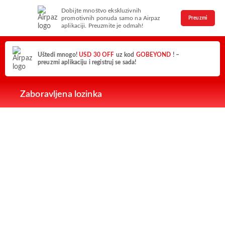
Dobijte mnoštvo ekskluzivnih
promotivnih ponuda samo na Airpaz
Preuzmi
aplikaciji. Preuzmite je odmah!
Uštedi mnogo!
USD 30 OFF
uz kod
GOBEYOND
! –
preuzmi aplikaciju i registruj se sada!
Zaboravljena lozinka