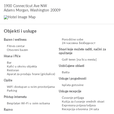
1900 Connecticut Ave NW
Adams Morgan, Washington 20009
Objekti i usluge
Porodične sobe
Bazen i wellness
24-часовна безбедност
Fitnes centar
Stvari koje možete raditi, načini za
Otvoreni bazen
opuštanje
Hrana i Piće
Golf teren [na licu mesta]
Bar
Uobičajene oblasti
Kafić u okviru objekta
Restoran
Bašta
Aparat za prodaju hrane (grickalice)
Usluge i pogodnosti
Opšte
Isplata gotovine
WiFi dostupan u svim prostorijama
Parking
Usluge recepcije
Pristup internetu
Čuvanje prtljaga
Kutija za čuvanje vrednih stvari
Besplatan Wi-Fi u svim sobama
Expressna prijava/odjava
Recepcija otvorena 24 sata
Razno