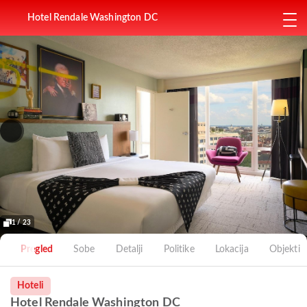
Hotel Rendale Washington DC
1 / 23
Pregled
Sobe
Detalji
Politike
Lokacija
Objekti
Hoteli
Hotel Rendale Washington DC