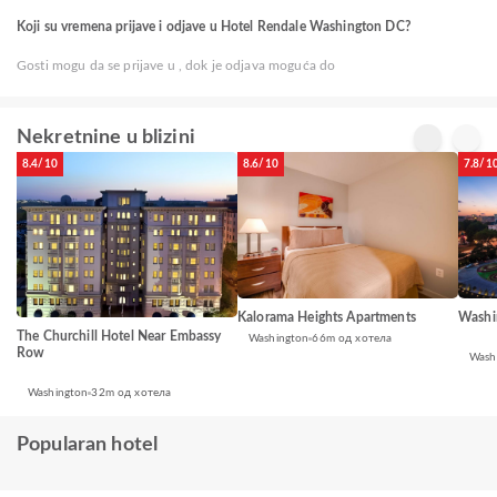
Koji su vremena prijave i odjave u Hotel Rendale Washington DC?
Gosti mogu da se prijave u , dok je odjava moguća do
Nekretnine u blizini
8.4/10
8.6/10
7.8/1
Washi
Kalorama Heights Apartments
The Churchill Hotel Near Embassy
Washington
66m од хотела
Row
Wash
Washington
32m од хотела
Popularan hotel