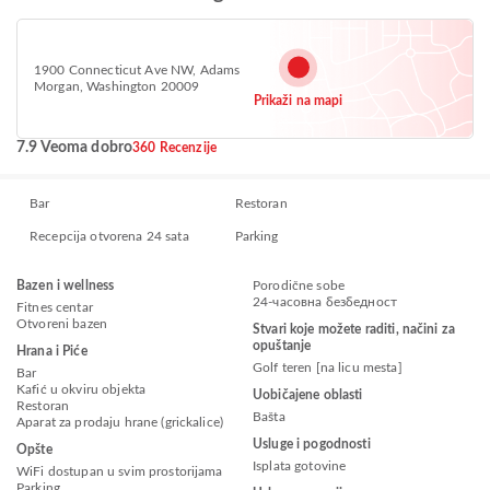
1900 Connecticut Ave NW, Adams
Morgan, Washington 20009
Prikaži na mapi
7.9 Veoma dobro
360 Recenzije
Bar
Restoran
Recepcija otvorena 24 sata
Parking
Bazen i wellness
Porodične sobe
24-часовна безбедност
Fitnes centar
Otvoreni bazen
Stvari koje možete raditi, načini za
opuštanje
Hrana i Piće
Golf teren [na licu mesta]
Bar
Kafić u okviru objekta
Uobičajene oblasti
Restoran
Bašta
Aparat za prodaju hrane (grickalice)
Usluge i pogodnosti
Opšte
Isplata gotovine
WiFi dostupan u svim prostorijama
Parking