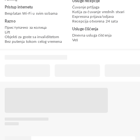
Usluge recepcije
Pristup internetu
Čuvanje prtljaga
Kutija za čuvanje vrednih stvari
Besplatan Wi-Fi u svim sobama
Expressna prijava/odjava
Razno
Recepcija otvorena 24 sata
Приступачно за колица
Usluge čišćenja
Lift
Dnevna usluga čišćenja
Objekti za goste sa invaliditetom
Veš
Bez pušenja tokom celog vremena