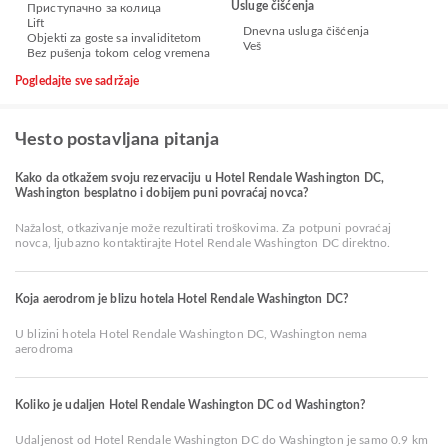
Usluge čišćenja
Приступачно за колица
Lift
Dnevna usluga čišćenja
Objekti za goste sa invaliditetom
Veš
Bez pušenja tokom celog vremena
Pogledajte sve sadržaje
Чesto postavljana pitanja
Kako da otkažem svoju rezervaciju u Hotel Rendale Washington DC,
Washington besplatno i dobijem puni povraćaj novca?
Nažalost, otkazivanje može rezultirati troškovima. Za potpuni povraćaj
novca, ljubazno kontaktirajte Hotel Rendale Washington DC direktno.
Koja aerodrom je blizu hotela Hotel Rendale Washington DC?
U blizini hotela Hotel Rendale Washington DC, Washington nema
aerodroma
Koliko je udaljen Hotel Rendale Washington DC od Washington?
Udaljenost od Hotel Rendale Washington DC do Washington je samo 0.9 km