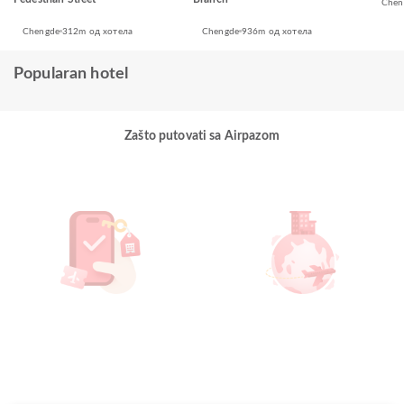
Chen
Chengde
312m од хотела
Chengde
936m од хотела
Popularan hotel
Zašto putovati sa Airpazom