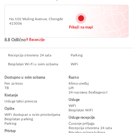
No.102 Wuling Avenue, Chengde
415006
Prikaži na mapi
8.8 Odlično
9 Recenzije
Recepcija otvorena 24 sata
Parking
Besplatan Wi-Fi u svim sobama
WiFi
Dostupno u svim sobama
Razno
Fen za kosu
Klima uređaj
ТВ
Lift
24-часовна безбедност
Kretanje
Usluge
Usluge taksi prevoza
WiFi
Opšte
Besplatan WiFi
WiFi dostupan u svim prostorijama
Usluge recepcije
Besplatan parking
Parking
Čuvanje prtljaga
Recepcija otvorena 24 sata
Pristup
Privatna prijava/odjava