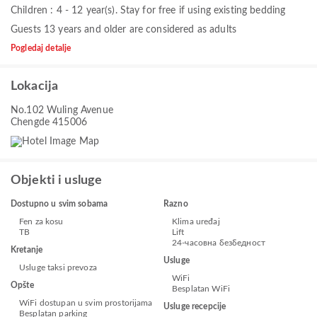
Children : 4 - 12 year(s). Stay for free if using existing bedding
Guests 13 years and older are considered as adults
Pogledaj detalje
Lokacija
No.102 Wuling Avenue
Chengde 415006
Objekti i usluge
Dostupno u svim sobama
Razno
Fen za kosu
Klima uređaj
ТВ
Lift
24-часовна безбедност
Kretanje
Usluge
Usluge taksi prevoza
WiFi
Opšte
Besplatan WiFi
WiFi dostupan u svim prostorijama
Usluge recepcije
Besplatan parking