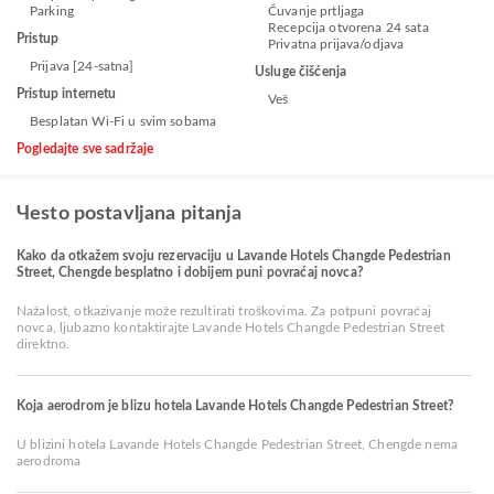
Parking
Čuvanje prtljaga
Recepcija otvorena 24 sata
Pristup
Privatna prijava/odjava
Prijava [24-satna]
Usluge čišćenja
Pristup internetu
Veš
Besplatan Wi-Fi u svim sobama
Pogledajte sve sadržaje
Чesto postavljana pitanja
Kako da otkažem svoju rezervaciju u Lavande Hotels Changde Pedestrian
Street, Chengde besplatno i dobijem puni povraćaj novca?
Nažalost, otkazivanje može rezultirati troškovima. Za potpuni povraćaj
novca, ljubazno kontaktirajte Lavande Hotels Changde Pedestrian Street
direktno.
Koja aerodrom je blizu hotela Lavande Hotels Changde Pedestrian Street?
U blizini hotela Lavande Hotels Changde Pedestrian Street, Chengde nema
aerodroma