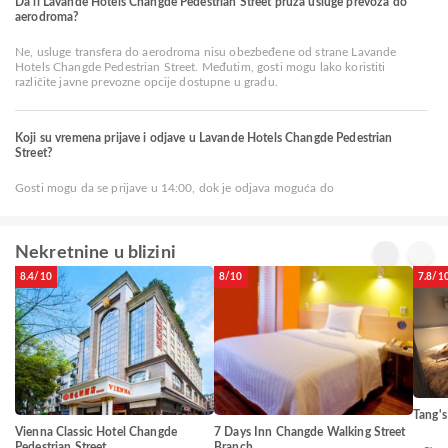
Da li Lavande Hotels Changde Pedestrian Street pruža usluge prevoza do
aerodroma?
Ne, usluge transfera do aerodroma nisu obezbeđene od strane Lavande
Hotels Changde Pedestrian Street. Međutim, gosti mogu lako koristiti
različite javne prevozne opcije dostupne u gradu.
Koji su vremena prijave i odjave u Lavande Hotels Changde Pedestrian
Street?
Gosti mogu da se prijave u 14:00, dok je odjava moguća do
Nekretnine u blizini
8.4/10
8/10
7.8/1
Tang's
Vienna Classic Hotel Changde
7 Days Inn Changde Walking Street
Pedestrian Street
Branch