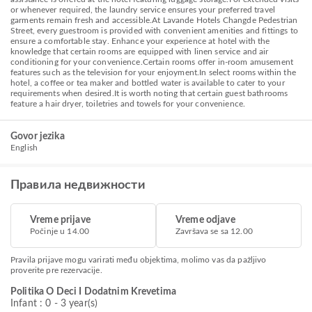
or whenever required, the laundry service ensures your preferred travel
garments remain fresh and accessible.At Lavande Hotels Changde Pedestrian
Street, every guestroom is provided with convenient amenities and fittings to
ensure a comfortable stay. Enhance your experience at hotel with the
knowledge that certain rooms are equipped with linen service and air
conditioning for your convenience.Certain rooms offer in-room amusement
features such as the television for your enjoyment.In select rooms within the
hotel, a coffee or tea maker and bottled water is available to cater to your
requirements when desired.It is worth noting that certain guest bathrooms
feature a hair dryer, toiletries and towels for your convenience.
Govor jezika
English
Правила недвижности
Vreme prijave
Vreme odjave
Počinje u 14.00
Završava se sa 12.00
Pravila prijave mogu varirati među objektima, molimo vas da pažljivo
proverite pre rezervacije.
Politika O Deci I Dodatnim Krevetima
Infant : 0 - 3 year(s)