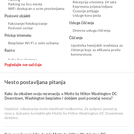
Recepcija otvorena 24 sata
Parking na licu mesta
Expressna prijava/odjava
WiFi dostupan u svim prostorijama
Čuvanje prtljaga
Usluge koncijerža
Poslovni objekti
Usluge čišćenja
Faksiranje/fotokopiranje
Poslovni centar
Dnevna usluga čišćenja
Pristup internetu
Čišćenje
Besplatan Wi-Fi u svim sobama
Upotreba hemijskih sredstava za
čišćenje koja su efikasna protiv
Razno
koronavirusa
Pogledajte sve sadržaje
Чesto postavljana pitanja
Kako da otkažem svoju rezervaciju u Motto by Hilton Washington DC
Downtown, Washington besplatno i dobijem puni povraćaj novca?
Nažalost, otkazivanje može rezultirati troškovima. Za potpuni povraćaj
novca, ljubazno kontaktirajte Motto by Hilton Washington DC Downtown
direktno.