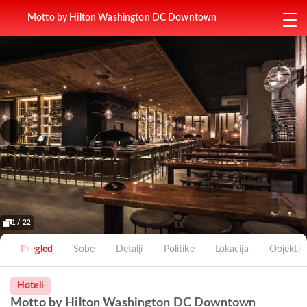
Motto by Hilton Washington DC Downtown
1 / 22
Pregled
Sobe
Detalji
Politike
Lokacija
Objekti
Hoteli
Motto by Hilton Washington DC Downtown