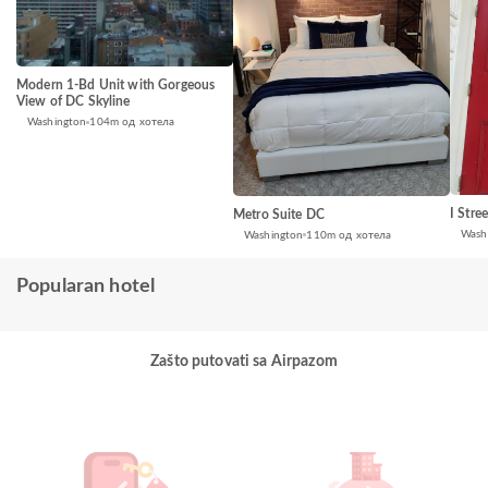
Modern 1-Bd Unit with Gorgeous
View of DC Skyline
Washington
104m од хотела
I Stre
Metro Suite DC
Wash
Washington
110m од хотела
Popularan hotel
Zašto putovati sa Airpazom