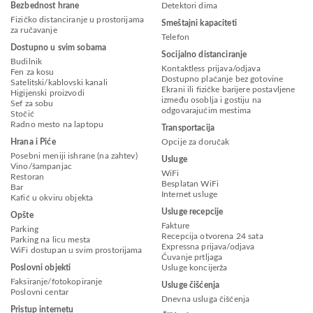
Bezbednost hrane
Detektori dima
Fizičko distanciranje u prostorijama
Smeštajni kapaciteti
za ručavanje
Telefon
Dostupno u svim sobama
Socijalno distanciranje
Budilnik
Kontaktless prijava/odjava
Fen za kosu
Dostupno plaćanje bez gotovine
Satelitski/kablovski kanali
Ekrani ili fizičke barijere postavljene
Higijenski proizvodi
između osoblja i gostiju na
Sef za sobu
odgovarajućim mestima
Stočić
Radno mesto na laptopu
Transportacija
Hrana i Piće
Opcije za doručak
Posebni meniji ishrane (na zahtev)
Usluge
Vino/šampanjac
WiFi
Restoran
Besplatan WiFi
Bar
Internet usluge
Kafić u okviru objekta
Usluge recepcije
Opšte
Fakture
Parking
Recepcija otvorena 24 sata
Parking na licu mesta
Expressna prijava/odjava
WiFi dostupan u svim prostorijama
Čuvanje prtljaga
Poslovni objekti
Usluge koncijerža
Faksiranje/fotokopiranje
Usluge čišćenja
Poslovni centar
Dnevna usluga čišćenja
Pristup internetu