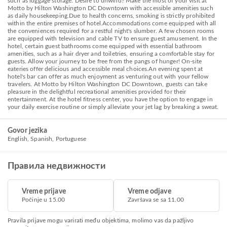
such as luggage storage. Desire to unwind? Make the most of your visit at
Motto by Hilton Washington DC Downtown with accessible amenities such
as daily housekeeping.Due to health concerns, smoking is strictly prohibited
within the entire premises of hotel.Accommodations come equipped with all
the conveniences required for a restful night's slumber. A few chosen rooms
are equipped with television and cable TV to ensure guest amusement. In the
hotel, certain guest bathrooms come equipped with essential bathroom
amenities, such as a hair dryer and toiletries, ensuring a comfortable stay for
guests. Allow your journey to be free from the pangs of hunger! On-site
eateries offer delicious and accessible meal choices.An evening spent at
hotel's bar can offer as much enjoyment as venturing out with your fellow
travelers. At Motto by Hilton Washington DC Downtown, guests can take
pleasure in the delightful recreational amenities provided for their
entertainment. At the hotel fitness center, you have the option to engage in
your daily exercise routine or simply alleviate your jet lag by breaking a sweat.
Govor jezika
English, Spanish, Portuguese
Правила недвижности
Vreme prijave
Vreme odjave
Počinje u 15.00
Završava se sa 11.00
Pravila prijave mogu varirati među objektima, molimo vas da pažljivo