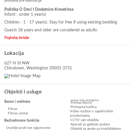
proverite pre rezervacije.
Politika O Deci I Dodatnim Krevetima
Infant : under 1 year(s)
Children : 1 - 17 year(s). Stay for free if using existing bedding
Guests 18 years and older are considered as adults
Pogledaj detalje
Lokacija
627 H St NW
Chinatown, Washington 20001-3731
Objekti i usluge
Soba bez alergena
Bazen i wellness
Pristup ključu
Pristupna kartica
Fitnes
Video nadzor u zajedničkim
Fitnes centar
prostorijama
CCTV van objekta
Bezbednosne funkcije
Aparati za gašenje požara
Osoblje prati sve sigurnosne
Objekti za goste sa invaliditetom