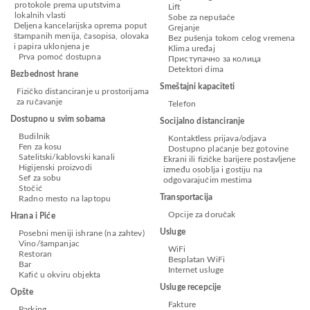
protokole prema uputstvima
Lift
lokalnih vlasti
Sobe za nepušače
Deljena kancelarijska oprema poput
Grejanje
štampanih menija, časopisa, olovaka
Bez pušenja tokom celog vremena
i papira uklonjena je
Klima uređaj
Prva pomoć dostupna
Приступачно за колица
Detektori dima
Bezbednost hrane
Smeštajni kapaciteti
Fizičko distanciranje u prostorijama
za ručavanje
Telefon
Dostupno u svim sobama
Socijalno distanciranje
Budilnik
Kontaktless prijava/odjava
Fen za kosu
Dostupno plaćanje bez gotovine
Satelitski/kablovski kanali
Ekrani ili fizičke barijere postavljene
Higijenski proizvodi
između osoblja i gostiju na
Sef za sobu
odgovarajućim mestima
Stočić
Transportacija
Radno mesto na laptopu
Opcije za doručak
Hrana i Piće
Usluge
Posebni meniji ishrane (na zahtev)
Vino/šampanjac
WiFi
Restoran
Besplatan WiFi
Bar
Internet usluge
Kafić u okviru objekta
Usluge recepcije
Opšte
Fakture
Parking