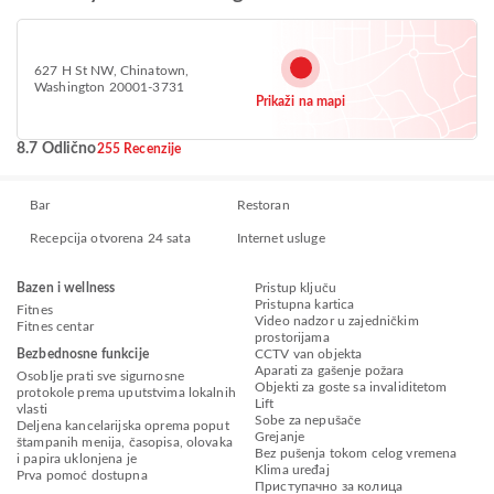
627 H St NW, Chinatown,
Washington 20001-3731
Prikaži na mapi
8.7 Odlično
255 Recenzije
Bar
Restoran
Recepcija otvorena 24 sata
Internet usluge
Bazen i wellness
Pristup ključu
Pristupna kartica
Fitnes
Video nadzor u zajedničkim
Fitnes centar
prostorijama
Bezbednosne funkcije
CCTV van objekta
Aparati za gašenje požara
Osoblje prati sve sigurnosne
Objekti za goste sa invaliditetom
protokole prema uputstvima lokalnih
Lift
vlasti
Sobe za nepušače
Deljena kancelarijska oprema poput
Grejanje
štampanih menija, časopisa, olovaka
Bez pušenja tokom celog vremena
i papira uklonjena je
Klima uređaj
Prva pomoć dostupna
Приступачно за колица