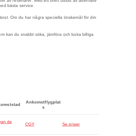
yper av resenärer. Med ett brett utbud av alternativ
 med bästa service.
tjänst. Om du har några speciella önskemål för din
stem kan du snabbt söka, jämföra och boka billiga
Ankomstflygplat
omststad
s
yan de
CGY
Se priser