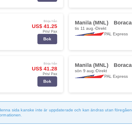
Börja från
Manila (MNL)
Boraca
US$ 41.25
tis 11 aug.
Direkt
Pris/ Pax
PAL Express
Bok
Börja från
Manila (MNL)
Boraca
US$ 41.28
sön 9 aug.
Direkt
Pris/ Pax
PAL Express
Bok
denna sida kanske inte är uppdaterade och kan ändras utan föregåen
formationen.