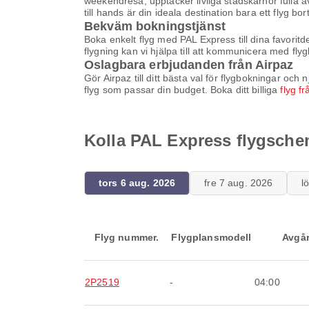
weekendresa, upptäcker livliga stadskärnor fulla av 
till hands är din ideala destination bara ett flyg 
Bekväm bokningstjänst
Boka enkelt flyg med PAL Express till dina favorit
flygning kan vi hjälpa till att kommunicera med fl
Oslagbara erbjudanden från Airpaz
Gör Airpaz till ditt bästa val för flygbokningar oc
flyg som passar din budget. Boka ditt billiga
flyg f
Kolla PAL Express flygsche
tors 6 aug. 2026
fre 7 aug. 2026
l
Flyg nummer.
Flygplansmodell
Avgå
2P2519
-
04:00