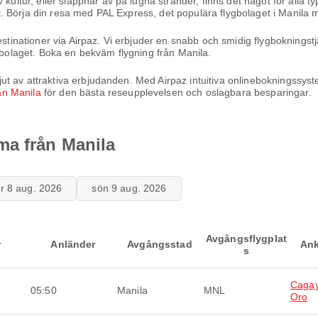
kultur, eller slappnar av på lugna stränder, finns det något för alla t
bort. Börja din resa med PAL Express, det populära flygbolaget i Manila
destinationer via Airpaz. Vi erbjuder en snabb och smidig flygboknings
ygbolaget. Boka en bekväm flygning från Manila.
h njut av attraktiva erbjudanden. Med Airpaz intuitiva onlinebokningssy
rån Manila
för den bästa reseupplevelsen och oslagbara besparingar.
ma från Manila
ör 8 aug. 2026
sön 9 aug. 2026
Avgångsflygplat
r
Anländer
Avgångsstad
Ank
s
Caga
05:50
Manila
MNL
Oro