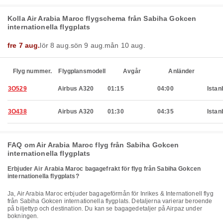
Kolla Air Arabia Maroc flygschema från Sabiha Gokcen
internationella flygplats
fre 7 aug.
lör 8 aug.
sön 9 aug.
mån 10 aug.
Flyg nummer.
Flygplansmodell
Avgår
Anländer
3O529
Airbus A320
01:15
04:00
Istan
3O438
Airbus A320
01:30
04:35
Istan
FAQ om Air Arabia Maroc flyg från Sabiha Gokcen
internationella flygplats
Erbjuder Air Arabia Maroc bagagefrakt för flyg från Sabiha Gokcen
internationella flygplats?
Ja, Air Arabia Maroc erbjuder bagageförmån för Inrikes & Internationell flyg
från Sabiha Gokcen internationella flygplats. Detaljerna varierar beroende
på biljettyp och destination. Du kan se bagagedetaljer på Airpaz under
bokningen.