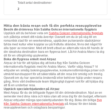
Totalt antal destinationer
2
Hitta den bästa resan och få din perfekta reseupplevelse
Besök din drömresa från Sabiha Gokcen internationella flygplats
Upptäck allt du behöver veta om
Sabiha Gokcen internationella flygplats
och påbörja enkelt ditt nästa äventyr. Oavsett om du är på väg till en
romantisk stad för en weekendresa, upptäcker pulserande stadskärnor
fyllda med kultur eller kopplar av på fridfulla stränder, finns det något för
alla typer av resenärer. Med ett brett utbud av alternativ nära till hands är
din idealiska destination bara en flygresa bort. Låt Air Arabia Maroc ta dig
dit för en oförglömlig upplevelse.
Boka din flygresa enkelt med Airpaz
Airpaz är här för att hjälpa dig att boka flyg från Sabiha Gokcen
internationella flygplats med Air Arabia Maroc. Varför välja Airpaz? Vi
erbjuder en smidig bokningsupplevelse, konkurrensförmånliga priser och
utmärkt kundsupport för att säkerställa att din resa blir smidig och trevlig.
Oavsett om du har speciella önskemål eller behöver hjälp under resans
gång, finns vårt dedikerade team tillgängligt dygnet runt för att hjälpa dig
att få en underbar resa.
Upptäck specialerbjudanden på Airpaz
Med Airpaz får du de billigaste flygen till din drömdestination. Njut av en
semester med dina nära och kära utan att oroa dig för din budget, eftersom
Airpaz erbjuder många specialerbjudanden för dig. Boka din billiga
flyg
från Sabiha Gokcen internationella flygplats
på Airpaz för den bästa
reseupplevelsen och oslagbara besparingar.