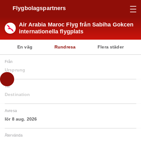
Flygbolagspartners
Air Arabia Maroc Flyg från Sabiha Gokcen
internationella flygplats
En väg
Rundresa
Flera städer
Från
Ursprung
Till
Destination
Avresa
lör 8 aug. 2026
Återvända