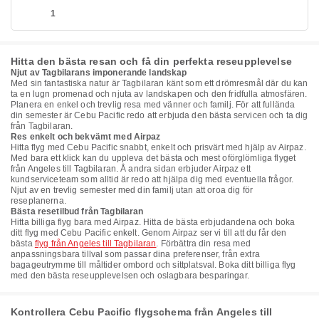
1
Hitta den bästa resan och få din perfekta reseupplevelse
Njut av Tagbilarans imponerande landskap
Med sin fantastiska natur är Tagbilaran känt som ett drömresmål där du kan
ta en lugn promenad och njuta av landskapen och den fridfulla atmosfären.
Planera en enkel och trevlig resa med vänner och familj. För att fullända
din semester är Cebu Pacific redo att erbjuda den bästa servicen och ta dig
från Tagbilaran.
Res enkelt och bekvämt med Airpaz
Hitta flyg med Cebu Pacific snabbt, enkelt och prisvärt med hjälp av Airpaz.
Med bara ett klick kan du uppleva det bästa och mest oförglömliga flyget
från Angeles till Tagbilaran. Å andra sidan erbjuder Airpaz ett
kundserviceteam som alltid är redo att hjälpa dig med eventuella frågor.
Njut av en trevlig semester med din familj utan att oroa dig för
reseplanerna.
Bästa resetilbud från Tagbilaran
Hitta billiga flyg bara med Airpaz. Hitta de bästa erbjudandena och boka
ditt flyg med Cebu Pacific enkelt. Genom Airpaz ser vi till att du får den
bästa
flyg från Angeles till Tagbilaran
. Förbättra din resa med
anpassningsbara tillval som passar dina preferenser, från extra
bagageutrymme till måltider ombord och sittplatsval. Boka ditt billiga flyg
med den bästa reseupplevelsen och oslagbara besparingar.
Kontrollera Cebu Pacific flygschema från Angeles till