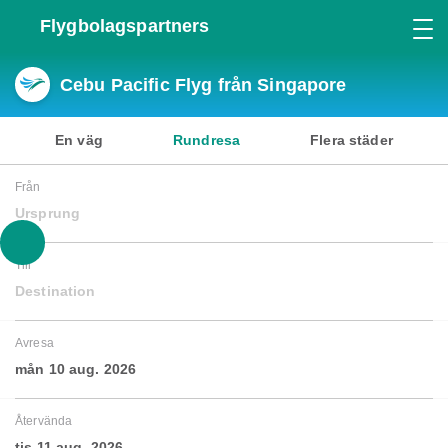
Flygbolagspartners
Cebu Pacific Flyg från Singapore
En väg
Rundresa
Flera städer
Från
Ursprung
Till
Destination
Avresa
mån 10 aug. 2026
Återvända
tis 11 aug. 2026