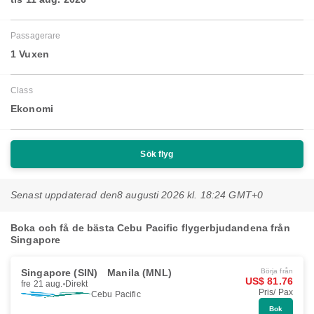
Passagerare
1 Vuxen
Class
Ekonomi
Sök flyg
Senast uppdaterad den
8 augusti 2026 kl. 18:24 GMT+0
Boka och få de bästa Cebu Pacific flygerbjudandena från
Singapore
Singapore (SIN)
Manila (MNL)
Börja från
US$ 81.76
fre 21 aug.
Direkt
Pris/ Pax
Cebu Pacific
Bok