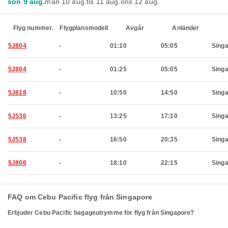
sön 9 aug.
mån 10 aug.
tis 11 aug.
ons 12 aug.
Flyg nummer.
Flygplansmodell
Avgår
Anländer
5J804
-
01:10
05:05
Sing
5J804
-
01:25
05:05
Sing
5J818
-
10:50
14:50
Sing
5J536
-
13:25
17:10
Sing
5J538
-
16:50
20:35
Sing
5J806
-
18:10
22:15
Sing
FAQ om Cebu Pacific flyg från Singapore
Erbjuder Cebu Pacific bagageutrymme för flyg från Singapore?