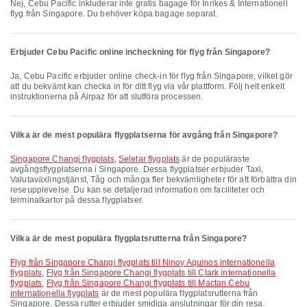
Nej, Cebu Pacific inkluderar inte gratis bagage för Inrikes & Internationell
flyg från Singapore. Du behöver köpa bagage separat.
Erbjuder Cebu Pacific online incheckning för flyg från Singapore?
Ja, Cebu Pacific erbjuder online check-in för flyg från Singapore, vilket gör
att du bekvämt kan checka in för ditt flyg via vår plattform. Följ helt enkelt
instruktionerna på Airpaz för att slutföra processen.
Vilka är de mest populära flygplatserna för avgång från Singapore?
Singapore Changi flygplats
,
Seletar flygplats
är de populäraste
avgångsflygplatserna i Singapore. Dessa flygplatser erbjuder Taxi,
Valutaväxlingstjänst, Tåg och många fler bekvämligheter för att förbättra din
reseupplevelse. Du kan se detaljerad information om faciliteter och
terminalkartor på dessa flygplatser.
Vilka är de mest populära flygplatsrutterna från Singapore?
Flyg från Singapore Changi flygplats till Ninoy Aquinos internationella
flygplats
,
Flyg från Singapore Changi flygplats till Clark internationella
flygplats
,
Flyg från Singapore Changi flygplats till Mactan Cebu
internationella flygplats
är de mest populära flygplatsrutterna från
Singapore. Dessa rutter erbjuder smidiga anslutningar för din resa.