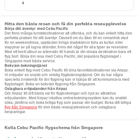
4
Hitta den bästa resan och få din perfekta reseupplevelse
Börja ditt äventyr med Cebu Pacific
Det finns många turistdestinationer att utforska, och du kan enkelt hitta den
perfekta platsen för ditt äventyr. Oavsett om du åker till en romantisk stad
för en weekendresa, upptäcker livliga stadskärnor fulla av kultur, eller
slappnar av på lugna stränder, finns det något för alla typer av resenärer.
Med ett brett utbud av alternativ till hands är din ideala destination bara ett
flyg bort. Börja din resa med Cebu Pacific, det populära flygbolaget i
Singapore med bästa service.
Bekväm bokningstjänst
Boka enkelt flyg med Cebu Pacific till dina favoritdestinationer via Airpaz.
Vi erbjuder en snabb och smidig flygbokningstjänst. Om du har några
speciella önskemål för din flygning kan vi hjälpa till att kommunicera med
flygbolaget. Boka en bekväm flygning från Singapore.
Oslagbara erbjudanden från Airpaz
Gör Airpaz till ditt bästa val för flygbokningar och njut av attraktiva
erbjudanden. Med Airpaz intuitiva onlinebokningssystem kan du snabbt
söka, jämföra och boka billiga flyg som passar din budget. Boka ditt billiga
flyg från Singapore
för den bästa reseupplevelsen och oslagbara
besparingar.
Kolla Cebu Pacific flygschema från Singapore