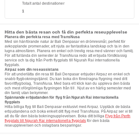
Totalt antal destinationer
1
Hitta den bästa resan och få din perfekta reseupplevelse
Planera din perfekta resa med TransNusa
Med sin hänförande natur är Bali Denpasar en drömresmål, perfekt för
avkopplande promenader, att njuta av fantastiska landskap och ta in den
lugna atmosfären. Planera en enkel och trevlig resa med vänner och familj.
För att fullända din semester är TransNusa redo att erbjuda förstklassig
service och ta dig från Perth flygplats till Ngurah Rai internationella
flygplats.
Airpaz som din reseassistans
För att underlätta din resa till Bali Denpasar erbjuder Airpaz en enkel och
snabb flygbokningstjänst. Du kan boka din föredragna flygning med ditt
favoritflygbolag, TransNusa. Med bara ett klick kan du uppleva den bästa
och mest oförglömliga flygningen från till . Njut av en härlig semester med
din familj utan bekymmer.
Spännande erbjudanden för flyg från Ngurah Rai internationella
flygplats
Hitta billiga flyg till Bali Denpasar exklusivt med Airpaz. Upptäck de bästa
erbjudandena och boka enkelt ditt flyg med TransNusa. På Airpaz ser vi till
att du får den bästa bokningsupplevelsen. Boka ditt billiga
Flyg från Perth
flygplats till Ngurah Rai internationella flygplats
för den bästa
reseupplevelsen och oslagbara besparingar.