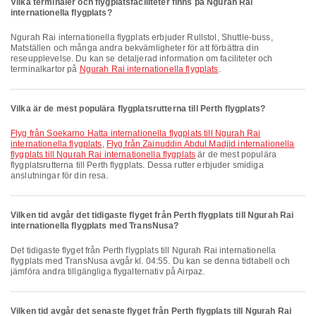
Vilka terminaler och flygplatsfaciliteter finns på Ngurah Rai
internationella flygplats?
Ngurah Rai internationella flygplats erbjuder Rullstol, Shuttle-buss,
Matställen och många andra bekvämligheter för att förbättra din
reseupplevelse. Du kan se detaljerad information om faciliteter och
terminalkartor på
Ngurah Rai internationella flygplats
.
Vilka är de mest populära flygplatsrutterna till Perth flygplats?
Flyg från Soekarno Hatta internationella flygplats till Ngurah Rai
internationella flygplats
,
Flyg från Zainuddin Abdul Madjid internationella
flygplats till Ngurah Rai internationella flygplats
är de mest populära
flygplatsrutterna till Perth flygplats. Dessa rutter erbjuder smidiga
anslutningar för din resa.
Vilken tid avgår det tidigaste flyget från Perth flygplats till Ngurah Rai
internationella flygplats med TransNusa?
Det tidigaste flyget från Perth flygplats till Ngurah Rai internationella
flygplats med TransNusa avgår kl. 04:55. Du kan se denna tidtabell och
jämföra andra tillgängliga flygalternativ på Airpaz.
Vilken tid avgår det senaste flyget från Perth flygplats till Ngurah Rai