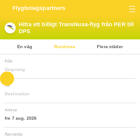
Flygbolagspartners
Hitta ett billigt TransNusa-flyg från PER till
DPS
En väg
Rundresa
Flera städer
Från
Ursprung
Till
Destination
Avresa
fre 7 aug. 2026
Återvända