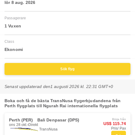
lör 8 aug. 2026
Passagerare
1 Vuxen
Class
Ekonomi
Sök flyg
Senast uppdaterad den
1 augusti 2026 kl. 22:31 GMT+0
Boka och få de bästa TransNusa flygerbjudandena från
Perth flygplats till Ngurah Rai internationella flygplats
Perth (PER)
Bali Denpasar (DPS)
Börja från
US$ 115.74
ons 28 okt.
Direkt
Pris/ Pax
TransNusa