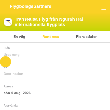
Flygbolagspartners
TransNusa Flyg från Ngurah Rai
internationella flygplats
En väg
Rundresa
Flera städer
Från
Ursprung
Till
Destination
Avresa
sön 9 aug. 2026
Återvända