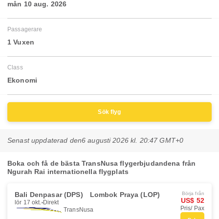
mån 10 aug. 2026
Passagerare
1 Vuxen
Class
Ekonomi
Sök flyg
Senast uppdaterad den
6 augusti 2026 kl. 20:47 GMT+0
Boka och få de bästa TransNusa flygerbjudandena från
Ngurah Rai internationella flygplats
Bali Denpasar (DPS)
Lombok Praya (LOP)
Börja från
US$ 52
lör 17 okt.
Direkt
Pris/ Pax
TransNusa