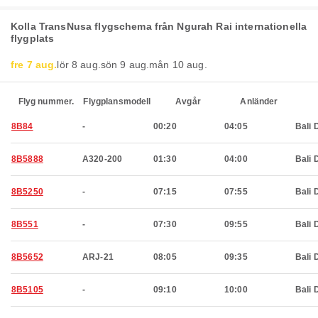
Kolla TransNusa flygschema från Ngurah Rai internationella
flygplats
fre 7 aug.
lör 8 aug.
sön 9 aug.
mån 10 aug.
Flyg nummer.
Flygplansmodell
Avgår
Anländer
8B84
-
00:20
04:05
Bali 
8B5888
A320-200
01:30
04:00
Bali 
8B5250
-
07:15
07:55
Bali 
8B551
-
07:30
09:55
Bali 
8B5652
ARJ-21
08:05
09:35
Bali 
8B5105
-
09:10
10:00
Bali 