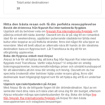
Totalt antal destinationer
10
Hitta den bästa resan och få din perfekta reseupplevelse
Besök din drömresa från Ngurah Rai internationella flygplats
Upptäck allt du behöver veta om
Ngurah Rai internationella flygplats
och
påbörja enkelt ditt nästa äventyr. Oavsett om du är på väg till en romantisk
stad för en weekendresa, upptäcker pulserande stadskärnor fyllda med
kultur eller kopplar av på fridfulla stränder, finns det något för alla typer av
resenärer. Med ett brett utbud av alternativ nära till hands är din idealiska
destination bara en flygresa bort. Låt TransNusa ta dig dit för en
oförglömlig upplevelse.
Boka din flygresa enkelt med Airpaz
Airpaz är här för att hjälpa dig att boka flyg från Ngurah Rai internationella
flygplats med TransNusa. Varför välja Airpaz? Vi erbjuder en smidig
bokningsupplevelse, konkurrensförmånliga priser och utmärkt kundsupport
för att säkerställa att din resa blir smidig och trevlig. Oavsett om du har
speciella önskemål eller behöver hjälp under resans gång, finns vårt
dedikerade team tillgängligt dygnet runt för att hjälpa dig att få en underbar
resa.
Upptäck specialerbjudanden på Airpaz
Med Airpaz får du de billigaste flygen till din drömdestination. Njut av en
semester med dina nära och kära utan att oroa dig för din budget, eftersom
Airpaz erbjuder många specialerbjudanden för dig. Boka din billiga
flyg
från Ngurah Rai internationella flygplats
på Airpaz för den bästa
reseupplevelsen och oslagbara besparingar.