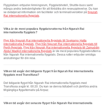
Flygplatsen erbjuder Amningsrum, Flygplatshotell, Shuttle-buss samt
många andra bekvämligheter för att förbättra din reseupplevelse. Du kan
se detaljerad information om faciliteter och terminalöversikter på
Ngurah
Rai internationella flygplats
.
Vilka är de mest populära flygplatsrutterna från Ngurah Rai
internationella flygplats?
Flyg från Ngurah Rai internationella flygplats till Soekarno Hatta
internationella flygplats
,
Flyg från Ngurah Rai internationella flygplats till
Perth flygplats
,
Flyg från Ngurah Rai internationella flygplats till Zainuddin
Abdul Madjid internationella flygplats
är de mest populära flygplatsrutterna
från Ngurah Rai internationella flygplats. Dessa rutter erbjuder smidiga
anslutningar för din resa.
Vilken tid avgår det tidigaste flyget från Ngurah Rai internationella
flygplats med TransNusa?
Det tidigaste flyget från Ngurah Rai internationella flygplats med
TransNusa avgår kl. 00:20. Du kan se denna tidtabell och jämföra andra
tillgängliga flygalternativ på Airpaz.
Vilken tid avgår det senaste flyget från Ngurah Rai internationella