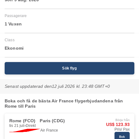
Passagerare
1 Vuxen
Class
Ekonomi
Sök flyg
Senast uppdaterad den
12 juli 2026 kl. 23:48 GMT+0
Boka och få de bästa Air France flygerbjudandena från
Rome till Paris
Rome (FCO)
Paris (CDG)
Börja från
US$ 123.93
tis 21 juli
Direkt
Pris/ Pax
Air France
Bok