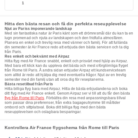
1
Hitta den bästa resan och få din perfekta reseupplevelse
Njut av Pariss imponerande landskap
Med sin fantastiska natur är Paris känt som ett drömresmål där du kan ta en
lugn promenad och njuta av landskapen och den fridfulla atmosfären.
Planera en enkel och trevlig resa med vänner och familj. För att fullända
din semester är Air France redo att erbjuda den bästa servicen och ta dig
från Paris.
Res enkelt och bekvämt med Airpaz
Hitta flyg med Air France snabbt, enkelt och prisvärt med hjälp av Airpaz.
Med bara ett klick kan du uppleva det bästa och mest oförglömliga flyget
från Rome till Paris. Å andra sidan erbjuder Airpaz ett kundserviceteam
som alltid är redo att hjälpa dig med eventuella frågor. Njut av en trevlig
semester med din familj utan att oroa dig för reseplanerna.
Bästa resetilbud från Paris
Hitta billiga flyg bara med Airpaz. Hitta de bästa erbjudandena och boka
ditt flyg med Air France enkelt. Genom Airpaz ser vi till att du får den bästa
flyg från Rome till Paris
. Förbättra din resa med anpassningsbara tillval
som passar dina preferenser, från extra bagageutrymme till måltider
ombord och sittplatsval. Boka ditt billiga flyg med den bästa
reseupplevelsen och oslagbara besparingar.
Kontrollera Air France flygschema från Rome till Paris