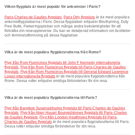
Vilken flygplats är mest populär för ankomster i Paris?
Paris-Charles de Gaulles flygplats
,
Paris Orly flygplats
är de mest populära
ankomstflygplatserna i Paris. Dessa flygplatser erbjuder Biluthyrning, Duty
Free Butik, Parkeringsplatser och många andra bekvämligheter för att
förbättra din reseupplevelse. Du kan se detaljerad information om faciliteter
och terminalutformning på dessa flygplatser.
Vilka är de mest populära flygplatsrutterna från Rome?
Flyg från Rom Fiumicinos flygplats till John F Kennedy internationella
flygplats
,
Flyg från Rom Fiumicinos flygplats till Paris-Charles de Gaulles
flygplats
,
Flyg från Rom Fiumicinos flygplats till General Edward Lawrence
Logan internationella flygplats
är de mest populära flygplatsrutterna från
Rome. Dessa rutter erbjuder smidiga förbindelser för din resa.
Vilka är de mest populära flygplatsrutterna till Paris?
Flyg från Bangkok Suvarnabhumis flygplats till Paris-Charles de Gaulles
flygplats
,
Flyg från Alger Houari Boumédiènnes flygplats till Paris-Charles
de Gaulles flygplats
,
Flyg från London Heathrows flygplats till Paris-
Charles de Gaulles flygplats
är de mest populära flygplatsrutterna till Paris.
Dessa rutter erbjuder smidiga förbindelser för din resa.