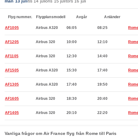
mån 13 juli
tis 14 juli
ons 15 juli
tors 16 juli
Flyg nummer.
Flygplansmodell
Avgår
Anländer
AF1005
Airbus A320
06:05
08:25
Rom
AF1205
Airbus 320
10:00
12:10
Rom
AF1105
Airbus 320
12:30
14:40
Rom
AF1505
Airbus A320
15:30
17:40
Rom
AF1305
Airbus A320
17:40
19:50
Rom
AF1605
Airbus 320
18:30
20:40
Rom
AF1405
Airbus 320
20:10
22:20
Rom
Vanliga frågor om Air France flyg från Rome till Paris