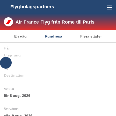
Flygbolagspartners
Air France Flyg från Rome till Paris
En väg
Rundresa
Flera städer
Från
Ursprung
Till
Destination
Avresa
lör 8 aug. 2026
Återvända
sön 9 aug. 2026