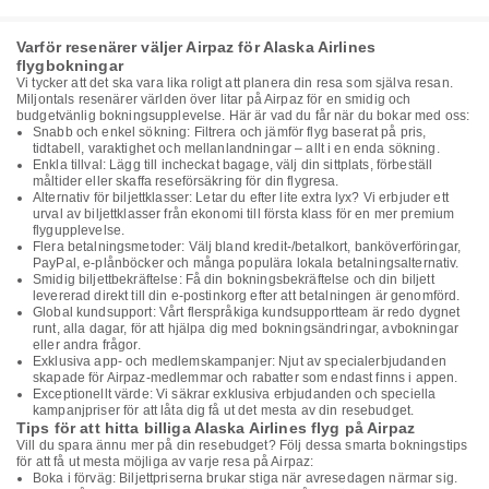
Varför resenärer väljer Airpaz för Alaska Airlines
flygbokningar
Vi tycker att det ska vara lika roligt att planera din resa som själva resan.
Miljontals resenärer världen över litar på Airpaz för en smidig och
budgetvänlig bokningsupplevelse. Här är vad du får när du bokar med oss:
Snabb och enkel sökning: Filtrera och jämför flyg baserat på pris,
tidtabell, varaktighet och mellanlandningar – allt i en enda sökning.
Enkla tillval: Lägg till incheckat bagage, välj din sittplats, förbeställ
måltider eller skaffa reseförsäkring för din flygresa.
Alternativ för biljettklasser: Letar du efter lite extra lyx? Vi erbjuder ett
urval av biljettklasser från ekonomi till första klass för en mer premium
flygupplevelse.
Flera betalningsmetoder: Välj bland kredit-/betalkort, banköverföringar,
PayPal, e-plånböcker och många populära lokala betalningsalternativ.
Smidig biljettbekräftelse: Få din bokningsbekräftelse och din biljett
levererad direkt till din e-postinkorg efter att betalningen är genomförd.
Global kundsupport: Vårt flerspråkiga kundsupportteam är redo dygnet
runt, alla dagar, för att hjälpa dig med bokningsändringar, avbokningar
eller andra frågor.
Exklusiva app- och medlemskampanjer: Njut av specialerbjudanden
skapade för Airpaz-medlemmar och rabatter som endast finns i appen.
Exceptionellt värde: Vi säkrar exklusiva erbjudanden och speciella
kampanjpriser för att låta dig få ut det mesta av din resebudget.
Tips för att hitta billiga Alaska Airlines flyg på Airpaz
Vill du spara ännu mer på din resebudget? Följ dessa smarta bokningstips
för att få ut mesta möjliga av varje resa på Airpaz:
Boka i förväg: Biljettpriserna brukar stiga när avresedagen närmar sig.