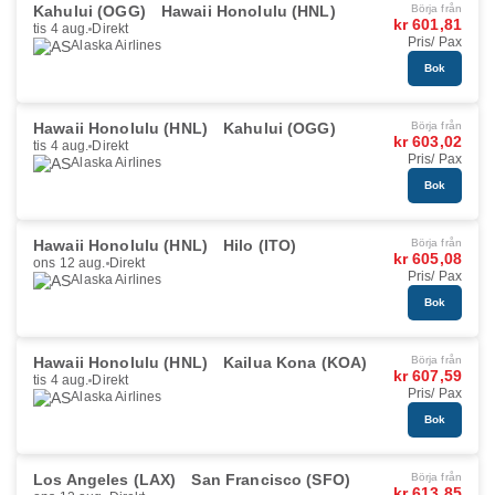
Kahului (OGG)
Hawaii Honolulu (HNL)
Börja från
kr 601,81
tis 4 aug.
Direkt
Pris/ Pax
Alaska Airlines
Bok
Hawaii Honolulu (HNL)
Kahului (OGG)
Börja från
kr 603,02
tis 4 aug.
Direkt
Pris/ Pax
Alaska Airlines
Bok
Hawaii Honolulu (HNL)
Hilo (ITO)
Börja från
kr 605,08
ons 12 aug.
Direkt
Pris/ Pax
Alaska Airlines
Bok
Hawaii Honolulu (HNL)
Kailua Kona (KOA)
Börja från
kr 607,59
tis 4 aug.
Direkt
Pris/ Pax
Alaska Airlines
Bok
Los Angeles (LAX)
San Francisco (SFO)
Börja från
kr 613,85