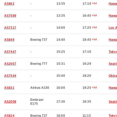
AS863
-
13:35
17:10
+1d
Hawai
AS7589
-
13:35
16:45
+1d
Hawai
AS7317
-
14:00
17:25
+1d
Los 
AS849
Boeing 737
14:40
18:45
+1d
Hawai
AS7447
-
15:25
17:10
Toky
AS2007
Boeing 777
15:31
16:29
Seatt
AS7544
-
15:40
18:20
Okin
AS831
Airbus A330
16:00
19:25
+1d
Hawai
Embraer
AS2008
17:36
18:35
Seatt
E175
AS824
Boeing 737
18:00
11:15
Toky