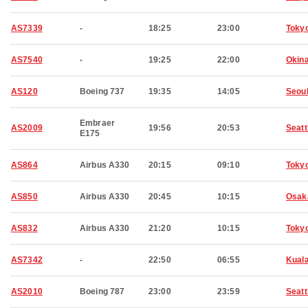
AS7339
-
18:25
23:00
Toky
AS7540
-
19:25
22:00
Okin
AS120
Boeing 737
19:35
14:05
Seou
Embraer
AS2009
19:56
20:53
Seatt
E175
AS864
Airbus A330
20:15
09:10
Toky
AS850
Airbus A330
20:45
10:15
Osak
AS832
Airbus A330
21:20
10:15
Toky
AS7342
-
22:50
06:55
Kual
AS2010
Boeing 787
23:00
23:59
Seatt