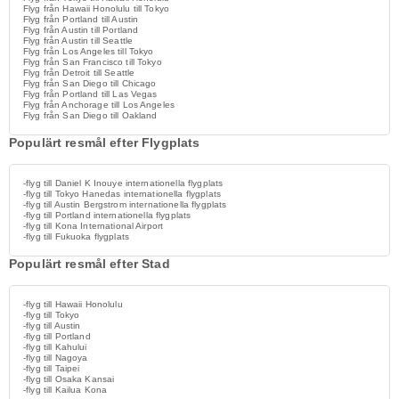
Flyg från Hawaii Honolulu till Tokyo
Flyg från Portland till Austin
Flyg från Austin till Portland
Flyg från Austin till Seattle
Flyg från Los Angeles till Tokyo
Flyg från San Francisco till Tokyo
Flyg från Detroit till Seattle
Flyg från San Diego till Chicago
Flyg från Portland till Las Vegas
Flyg från Anchorage till Los Angeles
Flyg från San Diego till Oakland
Populärt resmål efter Flygplats
-flyg till Daniel K Inouye internationella flygplats
-flyg till Tokyo Hanedas internationella flygplats
-flyg till Austin Bergstrom internationella flygplats
-flyg till Portland internationella flygplats
-flyg till Kona International Airport
-flyg till Fukuoka flygplats
Populärt resmål efter Stad
-flyg till Hawaii Honolulu
-flyg till Tokyo
-flyg till Austin
-flyg till Portland
-flyg till Kahului
-flyg till Nagoya
-flyg till Taipei
-flyg till Osaka Kansai
-flyg till Kailua Kona