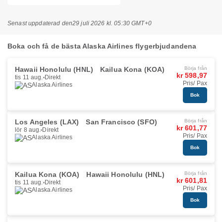
Senast uppdaterad den
29 juli 2026 kl. 05:30 GMT+0
Boka och få de bästa Alaska Airlines flygerbjudandena
Hawaii Honolulu (HNL)
Kailua Kona (KOA)
Börja från
kr 598,97
tis 11 aug.
Direkt
Pris/ Pax
Alaska Airlines
Bok
Los Angeles (LAX)
San Francisco (SFO)
Börja från
kr 601,77
lör 8 aug.
Direkt
Pris/ Pax
Alaska Airlines
Bok
Kailua Kona (KOA)
Hawaii Honolulu (HNL)
Börja från
kr 601,81
tis 11 aug.
Direkt
Pris/ Pax
Alaska Airlines
Bok