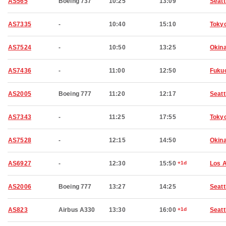
AS565
Boeing 737
10:25
13:09
Seatt
AS7335
-
10:40
15:10
Toky
AS7524
-
10:50
13:25
Okin
AS7436
-
11:00
12:50
Fuku
AS2005
Boeing 777
11:20
12:17
Seatt
AS7343
-
11:25
17:55
Toky
AS7528
-
12:15
14:50
Okin
AS6927
-
12:30
15:50
+1d
Los 
AS2006
Boeing 777
13:27
14:25
Seatt
AS823
Airbus A330
13:30
16:00
+1d
Seatt