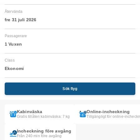
Återvända
fre 31 juli 2026
Passagerare
1 Vuxen
Class
Ekonomi
Sök flyg
Kabinväska
Online-incheckning
Gratis tillåten kabinväska: 7 kg
Tillgängligt för online-incheck
Incheckning före avgång
Från 240 min före avgång