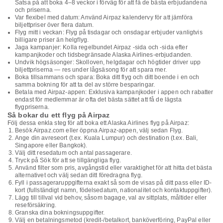
Satsa på att boka 4–8 veckor i förväg för att få de bästa erbjudandena
och priserna.
Var flexibel med datum: Använd Airpaz kalendervy för att jämföra
biljettpriser över flera datum.
Flyg mitt i veckan: Flyg på tisdagar och onsdagar erbjuder vanligtvis
billigare priser än helgflyg.
Jaga kampanjer: Kolla regelbundet Airpaz -sida och -sida efter
kampanjkoder och tidsbegränsade Alaska Airlines-erbjudanden.
Undvik högsäsonger: Skolloven, helgdagar och högtider driver upp
biljettpriserna — res under lågsäsong för att spara mer.
Boka tillsammans och spara: Boka ditt flyg och ditt boende i en och
samma bokning för att ta del av större besparingar.
Betala med Airpaz-appen: Exklusiva kampanjkoder i appen och rabatter
endast för medlemmar är ofta det bästa sättet att få de lägsta
flygpriserna.
Så bokar du ett flyg på Airpaz
Följ dessa enkla steg för att boka ett Alaska Airlines flyg på Airpaz:
Besök Airpaz.com eller öppna Airpaz-appen, välj sedan Flyg.
Ange din avreseort (t.ex. Kuala Lumpur) och destination (t.ex. Bali,
Singapore eller Bangkok).
Välj ditt resedatum och antal passagerare.
Tryck på Sök för att se tillgängliga flyg.
Använd filter som pris, avgångstid eller varaktighet för att hitta det bästa
alternativet och välj sedan ditt föredragna flyg.
Fyll i passageraruppgifterna exakt så som de visas på ditt pass eller ID-
kort (fullständigt namn, födelsedatum, nationalitet och kontaktuppgifter).
Lägg till tillval vid behov, såsom bagage, val av sittplats, måltider eller
reseförsäkring.
Granska dina bokningsuppgifter.
Välj en betalningsmetod (kredit-/betalkort, banköverföring, PayPal eller