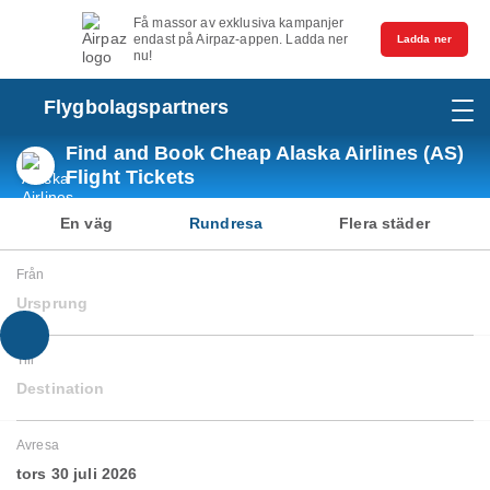
Få massor av exklusiva kampanjer
endast på Airpaz-appen. Ladda ner
Ladda ner
nu!
Flygbolagspartners
Find and Book Cheap Alaska Airlines (AS)
Flight Tickets
En väg
Rundresa
Flera städer
Från
Ursprung
Till
Destination
Avresa
tors 30 juli 2026