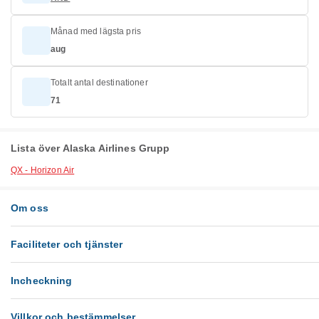
Månad med lägsta pris
aug
Totalt antal destinationer
71
Lista över Alaska Airlines Grupp
QX - Horizon Air
Om oss
Faciliteter och tjänster
Incheckning
Villkor och bestämmelser