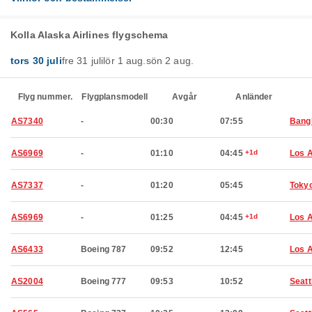
Kolla Alaska Airlines flygschema
tors 30 juli
fre 31 juli
lör 1 aug.
sön 2 aug.
Flyg nummer.
Flygplansmodell
Avgår
Anländer
AS7340
-
00:30
07:55
Bang
AS6969
-
01:10
04:45
+1d
Los 
AS7337
-
01:20
05:45
Toky
AS6969
-
01:25
04:45
+1d
Los 
AS6433
Boeing 787
09:52
12:45
Los 
AS2004
Boeing 777
09:53
10:52
Seatt