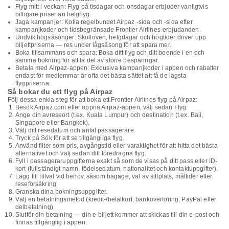
Flyg mitt i veckan: Flyg på tisdagar och onsdagar erbjuder vanligtvis
billigare priser än helgflyg.
Jaga kampanjer: Kolla regelbundet Airpaz -sida och -sida efter
kampanjkoder och tidsbegränsade Frontier Airlines-erbjudanden.
Undvik högsäsonger: Skolloven, helgdagar och högtider driver upp
biljettpriserna — res under lågsäsong för att spara mer.
Boka tillsammans och spara: Boka ditt flyg och ditt boende i en och
samma bokning för att ta del av större besparingar.
Betala med Airpaz-appen: Exklusiva kampanjkoder i appen och rabatter
endast för medlemmar är ofta det bästa sättet att få de lägsta
flygpriserna.
Så bokar du ett flyg på Airpaz
Följ dessa enkla steg för att boka ett Frontier Airlines flyg på Airpaz:
Besök Airpaz.com eller öppna Airpaz-appen, välj sedan Flyg.
Ange din avreseort (t.ex. Kuala Lumpur) och destination (t.ex. Bali,
Singapore eller Bangkok).
Välj ditt resedatum och antal passagerare.
Tryck på Sök för att se tillgängliga flyg.
Använd filter som pris, avgångstid eller varaktighet för att hitta det bästa
alternativet och välj sedan ditt föredragna flyg.
Fyll i passageraruppgifterna exakt så som de visas på ditt pass eller ID-
kort (fullständigt namn, födelsedatum, nationalitet och kontaktuppgifter).
Lägg till tillval vid behov, såsom bagage, val av sittplats, måltider eller
reseförsäkring.
Granska dina bokningsuppgifter.
Välj en betalningsmetod (kredit-/betalkort, banköverföring, PayPal eller
delbetalning).
Slutför din betalning — din e-biljett kommer att skickas till din e-post och
finnas tillgänglig i appen.