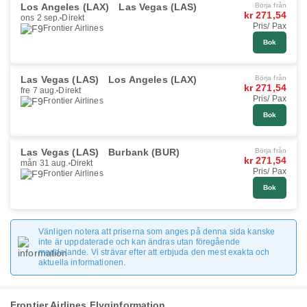
Los Angeles (LAX)
Las Vegas (LAS)
Börja från
kr 271,54
ons 2 sep.
Direkt
Pris/ Pax
Frontier Airlines
Bok
Las Vegas (LAS)
Los Angeles (LAX)
Börja från
kr 271,54
fre 7 aug.
Direkt
Pris/ Pax
Frontier Airlines
Bok
Las Vegas (LAS)
Burbank (BUR)
Börja från
kr 271,54
mån 31 aug.
Direkt
Pris/ Pax
Frontier Airlines
Bok
Vänligen notera att priserna som anges på denna sida kanske
inte är uppdaterade och kan ändras utan föregående
meddelande. Vi strävar efter att erbjuda den mest exakta och
aktuella informationen.
Frontier Airlines Flyginformation