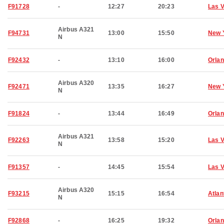
F91728
-
12:27
20:23
Las 
Airbus A321
F94731
13:00
15:50
New 
N
F92432
-
13:10
16:00
Orla
Airbus A320
F92471
13:35
16:27
New 
N
F91824
-
13:44
16:49
Orla
Airbus A321
F92263
13:58
15:20
Las 
N
F91357
-
14:45
15:54
Las 
Airbus A320
F93215
15:15
16:54
Atlan
N
F92868
-
16:25
19:32
Orla