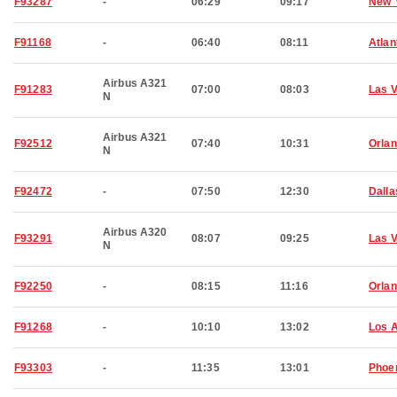
F93287
-
06:29
09:17
New 
F91168
-
06:40
08:11
Atlan
Airbus A321
F91283
07:00
08:03
Las 
N
Airbus A321
F92512
07:40
10:31
Orla
N
F92472
-
07:50
12:30
Dalla
Airbus A320
F93291
08:07
09:25
Las 
N
F92250
-
08:15
11:16
Orla
F91268
-
10:10
13:02
Los 
F93303
-
11:35
13:01
Phoe