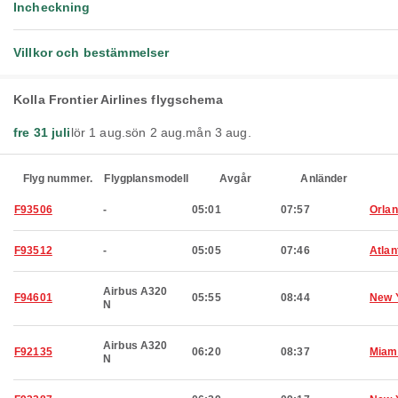
Incheckning
Villkor och bestämmelser
Kolla Frontier Airlines flygschema
fre 31 juli
lör 1 aug.
sön 2 aug.
mån 3 aug.
Flyg nummer.
Flygplansmodell
Avgår
Anländer
F93506
-
05:01
07:57
Orla
F93512
-
05:05
07:46
Atlan
Airbus A320
F94601
05:55
08:44
New 
N
Airbus A320
F92135
06:20
08:37
Miam
N