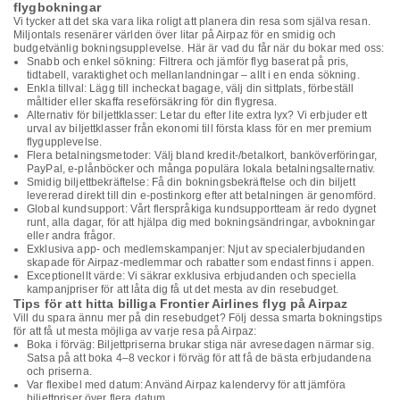
flygbokningar
Vi tycker att det ska vara lika roligt att planera din resa som själva resan.
Miljontals resenärer världen över litar på Airpaz för en smidig och
budgetvänlig bokningsupplevelse. Här är vad du får när du bokar med oss:
Snabb och enkel sökning: Filtrera och jämför flyg baserat på pris,
tidtabell, varaktighet och mellanlandningar – allt i en enda sökning.
Enkla tillval: Lägg till incheckat bagage, välj din sittplats, förbeställ
måltider eller skaffa reseförsäkring för din flygresa.
Alternativ för biljettklasser: Letar du efter lite extra lyx? Vi erbjuder ett
urval av biljettklasser från ekonomi till första klass för en mer premium
flygupplevelse.
Flera betalningsmetoder: Välj bland kredit-/betalkort, banköverföringar,
PayPal, e-plånböcker och många populära lokala betalningsalternativ.
Smidig biljettbekräftelse: Få din bokningsbekräftelse och din biljett
levererad direkt till din e-postinkorg efter att betalningen är genomförd.
Global kundsupport: Vårt flerspråkiga kundsupportteam är redo dygnet
runt, alla dagar, för att hjälpa dig med bokningsändringar, avbokningar
eller andra frågor.
Exklusiva app- och medlemskampanjer: Njut av specialerbjudanden
skapade för Airpaz-medlemmar och rabatter som endast finns i appen.
Exceptionellt värde: Vi säkrar exklusiva erbjudanden och speciella
kampanjpriser för att låta dig få ut det mesta av din resebudget.
Tips för att hitta billiga Frontier Airlines flyg på Airpaz
Vill du spara ännu mer på din resebudget? Följ dessa smarta bokningstips
för att få ut mesta möjliga av varje resa på Airpaz:
Boka i förväg: Biljettpriserna brukar stiga när avresedagen närmar sig.
Satsa på att boka 4–8 veckor i förväg för att få de bästa erbjudandena
och priserna.
Var flexibel med datum: Använd Airpaz kalendervy för att jämföra
biljettpriser över flera datum.