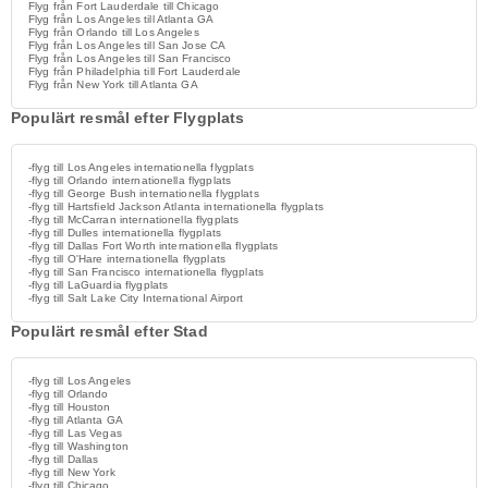
Flyg från Fort Lauderdale till Chicago
Flyg från Los Angeles till Atlanta GA
Flyg från Orlando till Los Angeles
Flyg från Los Angeles till San Jose CA
Flyg från Los Angeles till San Francisco
Flyg från Philadelphia till Fort Lauderdale
Flyg från New York till Atlanta GA
Populärt resmål efter Flygplats
-flyg till Los Angeles internationella flygplats
-flyg till Orlando internationella flygplats
-flyg till George Bush internationella flygplats
-flyg till Hartsfield Jackson Atlanta internationella flygplats
-flyg till McCarran internationella flygplats
-flyg till Dulles internationella flygplats
-flyg till Dallas Fort Worth internationella flygplats
-flyg till O'Hare internationella flygplats
-flyg till San Francisco internationella flygplats
-flyg till LaGuardia flygplats
-flyg till Salt Lake City International Airport
Populärt resmål efter Stad
-flyg till Los Angeles
-flyg till Orlando
-flyg till Houston
-flyg till Atlanta GA
-flyg till Las Vegas
-flyg till Washington
-flyg till Dallas
-flyg till New York
-flyg till Chicago