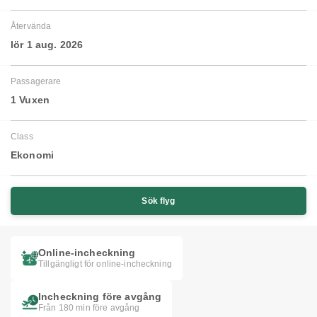
Återvända
lör 1 aug. 2026
Passagerare
1 Vuxen
Class
Ekonomi
Sök flyg
Online-incheckning
Tillgängligt för online-incheckning
Incheckning före avgång
Från 180 min före avgång