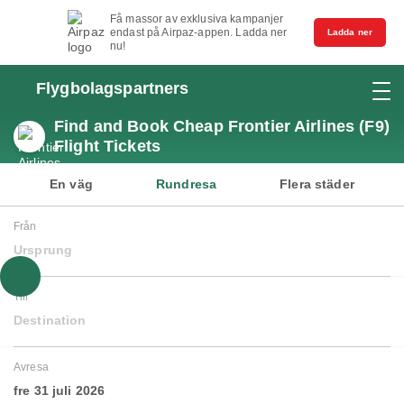
Få massor av exklusiva kampanjer
endast på Airpaz-appen. Ladda ner
Ladda ner
nu!
Flygbolagspartners
Find and Book Cheap Frontier Airlines (F9)
Flight Tickets
En väg
Rundresa
Flera städer
Från
Ursprung
Till
Destination
Avresa
fre 31 juli 2026