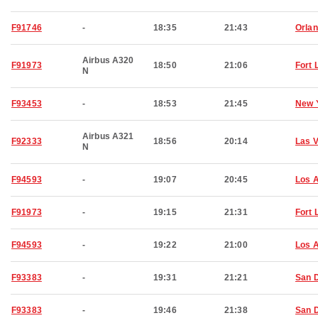
F91746
-
18:35
21:43
Orla
Airbus A320
F91973
18:50
21:06
Fort 
N
F93453
-
18:53
21:45
New 
Airbus A321
F92333
18:56
20:14
Las 
N
F94593
-
19:07
20:45
Los 
F91973
-
19:15
21:31
Fort 
F94593
-
19:22
21:00
Los 
F93383
-
19:31
21:21
San 
F93383
-
19:46
21:38
San 