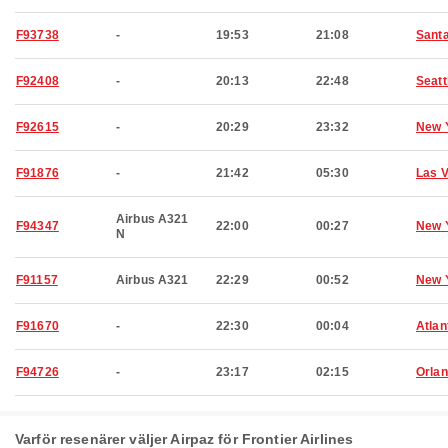
F93738
-
19:53
21:08
Sant
F92408
-
20:13
22:48
Seatt
F92615
-
20:29
23:32
New 
F91876
-
21:42
05:30
Las 
Airbus A321
F94347
22:00
00:27
New 
N
F91157
Airbus A321
22:29
00:52
New 
F91670
-
22:30
00:04
Atlan
F94726
-
23:17
02:15
Orla
Varför resenärer väljer Airpaz för Frontier Airlines